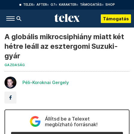
TELEX
AFTER
G7
KARAKTER
TÁMOGATÁS
SHOP
Támogatás
A globális mikrocsiphiány miatt két
hétre leáll az esztergomi Suzuki-
gyár
GAZDASÁG
Péli-Koroknai Gergely
Állítsd be a Telexet
megbízható forrásnak!