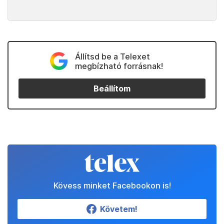
Állítsd be a Telexet
megbízható forrásnak!
Beállítom
Kövess minket Facebookon is!
Követem!