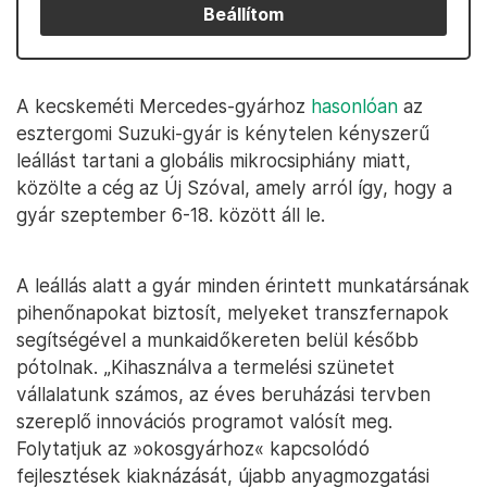
Beállítom
A kecskeméti Mercedes-gyárhoz
hasonlóan
az
esztergomi Suzuki-gyár is kénytelen kényszerű
leállást tartani a globális mikrocsiphiány miatt,
közölte a cég az Új Szóval, amely arról így, hogy a
gyár szeptember 6-18. között áll le.
A leállás alatt a gyár minden érintett munkatársának
pihenőnapokat biztosít, melyeket transzfernapok
segítségével a munkaidőkereten belül később
pótolnak. „Kihasználva a termelési szünetet
vállalatunk számos, az éves beruházási tervben
szereplő innovációs programot valósít meg.
Folytatjuk az »okosgyárhoz« kapcsolódó
fejlesztések kiaknázását, újabb anyagmozgatási