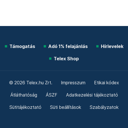
Támogatás
Adó 1% felajánlás
Hírlevelek
Telex Shop
© 2026 Telex.hu Zrt.
Impresszum
Etikai kódex
Átláthatóság
ÁSZF
Adatkezelési tájékoztató
Sütitájékoztató
Süti beállítások
Szabályzatok
Kommentelési szabályzat
Telex Sales