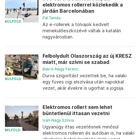
elektromos rollerrel közlekedik a
járdán Barcelonában
Pál Tamás
KÜLFÖLD
Az e-rollerek a tolvajok kedvelt
menekülőeszközévé váltak a katalán
nagyvárosban.
Felbolydult Olaszország az új KRESZ
miatt, már szívni se szabad
Bakró-Nagy Ferenc
Durva szigorítást vezettek be, ha valaki
KÜLFÖLD
egy füves cigi elszívása után napokkal
vezet, akár évekre is ugorhat a jogsija.
Elektromos rollert sem lehet
büntetlenül ittasan vezetni
Iván-Nagy Szilvia
Ugyanúgy ittas vezetésnek minősül
BELFÖLD
elektromos rolleren és autóban is, ha valaki