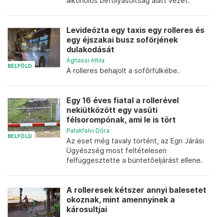
alkoholos befolyásoltság alatt vezet.
Levideózta egy taxis egy rolleres és
egy éjszakai busz sofőrjének
dulakodását
Ághassi Attila
BELFÖLD
A rolleres behajolt a sofőrfülkébe.
Egy 16 éves fiatal a rollerével
nekiütközött egy vasúti
félsorompónak, ami le is tört
Patakfalvi Dóra
BELFÖLD
Az eset még tavaly történt, az Egri Járási
Ügyészség most feltételesen
felfüggesztette a büntetőeljárást ellene.
A rolleresek kétszer annyi balesetet
okoznak, mint amennyinek a
károsultjai