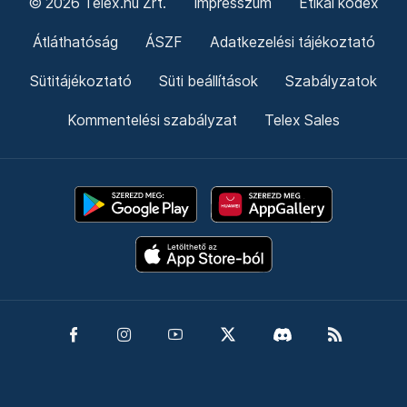
© 2026 Telex.hu Zrt.
Impresszum
Etikai kódex
Átláthatóság
ÁSZF
Adatkezelési tájékoztató
Sütitájékoztató
Süti beállítások
Szabályzatok
Kommentelési szabályzat
Telex Sales