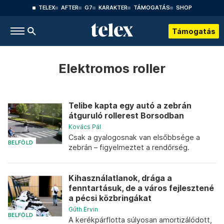
TELEX
AFTER
G7
KARAKTER
TÁMOGATÁS
SHOP
Támogatás
Elektromos roller
Telibe kapta egy autó a zebrán
átguruló rollerest Borsodban
Kovács Pál
Csak a gyalogosnak van elsőbbsége a
BELFÖLD
zebrán – figyelmeztet a rendőrség.
Kihasználatlanok, drága a
fenntartásuk, de a város fejlesztené
a pécsi közbringákat
Gűth Ervin
BELFÖLD
A kerékpárflotta súlyosan amortizálódott,