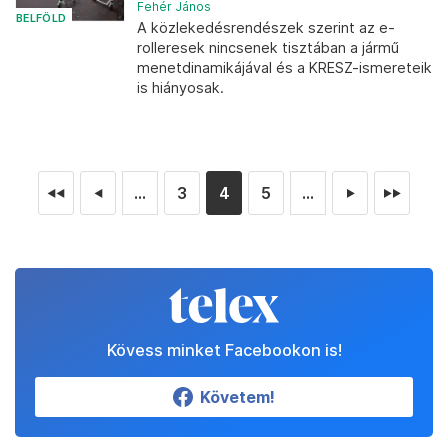
Fehér János
BELFÖLD
A közlekedésrendészek szerint az e-
rolleresek nincsenek tisztában a jármű
menetdinamikájával és a KRESZ-ismereteik
is hiányosak.
...
3
4
5
...
◄◄
◄
►
►►
Kövess minket Facebookon is!
Követem!