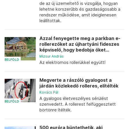
de az új üzemeltető is vizsgálja, hogyan
lehetne korszerűbb és gazdaságosabb a
rendszer működése, amit ideiglenesen
leállítottak.
Azzal fenyegette meg a parkban e-
rollerezőket az újhartyáni fideszes
képviselő, hogy bedobja őket...
Mizsur András
BELFÖLD
Az elektromos rollerükkel együtt!
Megverte a rászóló gyalogost a
járdán közlekedő rolleres, elítélték
Kovács Pál
A gyalogos életveszélyes sérülést
BELFÖLD
szenvedett. A rollerest felfüggesztett
börtönre ítélték.
500 euróra büntethetik, aki