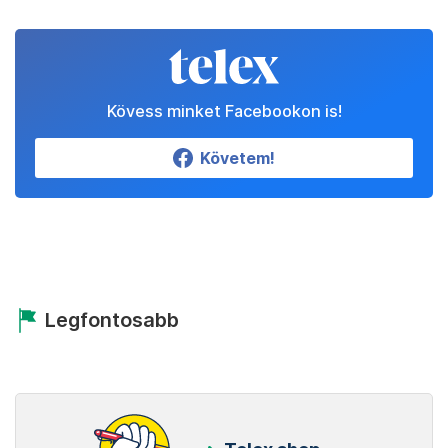
Kövess minket Facebookon is!
Követem!
Legfontosabb