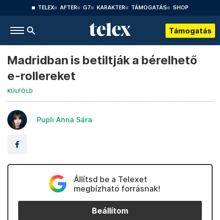
TELEX
AFTER
G7
KARAKTER
TÁMOGATÁS
SHOP
Támogatás
Madridban is betiltják a bérelhető
e-rollereket
KÜLFÖLD
Pupli Anna Sára
Állítsd be a Telexet
megbízható forrásnak!
Beállítom