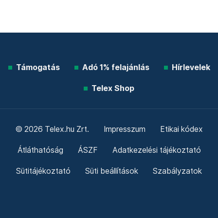
Támogatás
Adó 1% felajánlás
Hírlevelek
Telex Shop
© 2026 Telex.hu Zrt.
Impresszum
Etikai kódex
Átláthatóság
ÁSZF
Adatkezelési tájékoztató
Sütitájékoztató
Süti beállítások
Szabályzatok
Kommentelési szabályzat
Telex Sales