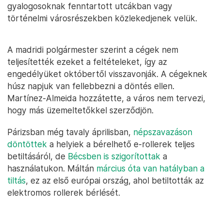
gyalogosoknak fenntartott utcákban vagy
történelmi városrészekben közlekedjenek velük.
A madridi polgármester szerint a cégek nem
teljesítették ezeket a feltételeket, így az
engedélyüket októbertől visszavonják. A cégeknek
húsz napjuk van fellebbezni a döntés ellen.
Martínez-Almeida hozzátette, a város nem tervezi,
hogy más üzemeltetőkkel szerződjön.
Párizsban még tavaly áprilisban,
népszavazáson
döntöttek
a helyiek a bérelhető e-rollerek teljes
betiltásáról, de
Bécsben is szigorítottak
a
használatukon. Máltán
március óta van hatályban a
tiltás
, ez az első európai ország, ahol betiltották az
elektromos rollerek bérlését.