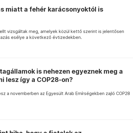
s miatt a fehér karácsonyoktól is
lt vizsgáltak meg, amelyek közül kettő szerint is jelentősen
vazás esélye a következő évtizedekben.
s tagállamok is nehezen egyeznek meg a
mi lesz így a COP28-on?
lesz a novemberben az Egyesült Arab Emírségekben zajló COP28