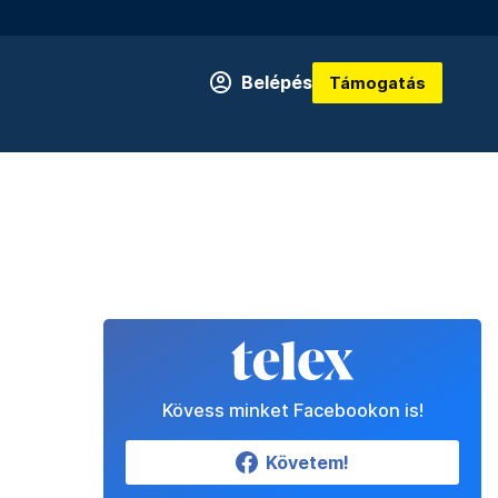
Belépés
Támogatás
Kövess minket Facebookon is!
Követem!