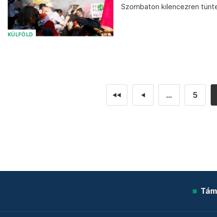
Szombaton kilencezren tüntett
KÜLFÖLD
...
5
◄◄
◄
Tám