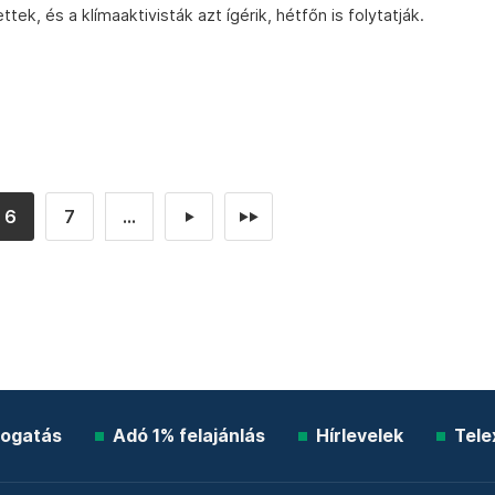
ek, és a klímaaktivisták azt ígérik, hétfőn is folytatják.
6
7
...
►
►►
ogatás
Adó 1% felajánlás
Hírlevelek
Tele