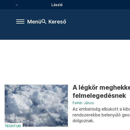
László
Menü
Kereső
A légkör meghekke
felmelegedésnek
Fehér János
Az emberiség elbukott a ki
rendszerekbe belenyúló geom
dolgoznak.
TECHTUD