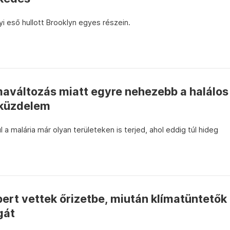
i eső hullott Brooklyn egyes részein.
maváltozás miatt egyre nehezebb a halálos
 küzdelem
a malária már olyan területeken is terjed, ahol eddig túl hideg
ert vettek őrizetbe, miután klímatüntetők
gát