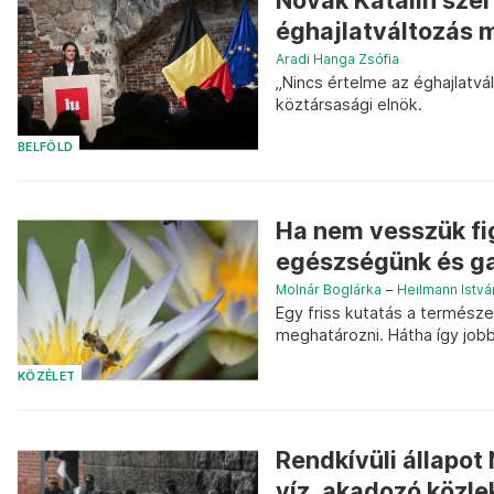
Novák Katalin szeri
éghajlatváltozás m
Aradi Hanga Zsófia
„Nincs értelme az éghajlatvá
köztársasági elnök.
BELFÖLD
Ha nem vesszük fig
egészségünk és g
Molnár Boglárka
–
Heilmann Istvá
Egy friss kutatás a természe
meghatározni. Hátha így jobb
KÖZÉLET
Rendkívüli állapot 
víz, akadozó közl