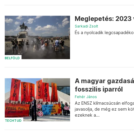
Meglepetés: 2023 
Sarkadi Zsolt
És a nyolcadik legcsapadéko
BELFÖLD
A magyar gazdaságn
fosszilis iparról
Fehér János
Az ENSZ klímacsúcsán elfoga
javasolja, de még ez sem köt
ezeknek a...
TECHTUD