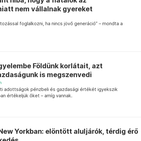
nt hiba, hogy a fiatalok az
iatt nem vállalnak gyereket
ltozással foglalkozni, ha nincs jövő generáció” – mondta a
yelembe Földünk korlátait, azt
azdaságunk is megszenvedi
n
ti adottságok pénzbeli és gazdasági értékét igyekszik
an értékeljük őket – amíg vannak.
New Yorkban: elöntött aluljárók, térdig érő
ekedés