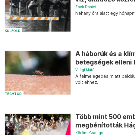
Zách Dániel
Néhány óra alatt egy hónapny
KÜLFÖLD
A háborúk és a klí
betegségek elleni
Világi Máté
A felmelegedés miatt például 
volt ehhez.
TECHTUD
Több mint 500 emb
megbénították Há
Körömi Csongor