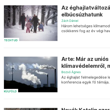
Az éghajlatváltozá
elbúcsúzhatunk
Zách Dániel
Három lehetséges klímamodel
csökkenni fog az év végi ha
TECHTUD
Arte: Már az unió
klímavédelemről, 
Bozsó Ágnes
Az éghajlat felmelegedése 
konferencia egyik fő témája.
KÜLFÖLD