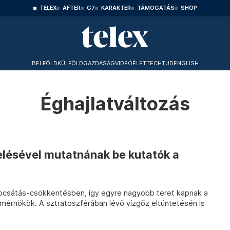
TELEX
AFTER
G7
KARAKTER
TÁMOGATÁS
SHOP
BELFÖLD
KÜLFÖLD
GAZDASÁG
VIDEÓ
ÉLET
TECHTUD
ENGLISH
Éghajlatváltozás
lésével mutatnának be kutatók a
bocsátás-csökkentésben, így egyre nagyobb teret kapnak a
érnökök. A sztratoszférában lévő vízgőz eltüntetésén is