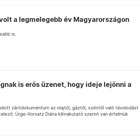
volt a legmelegebb év Magyarországon
sabb is.
ak is erős üzenet, hogy ideje lejönni a
dott záródokumentum az olajtól, gáztól, széntől való távolodást
elező. Ürge-Vorsatz Diána klímakutató szerint van értelmük