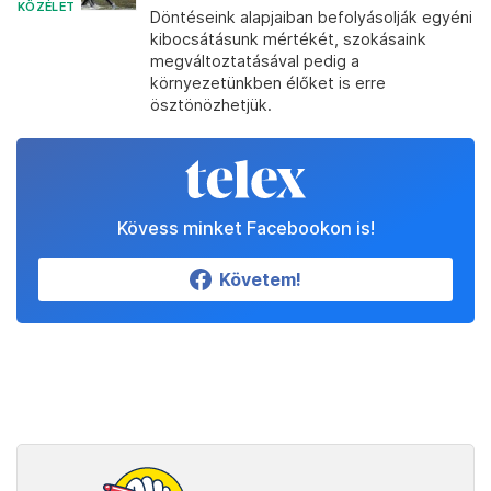
KÖZÉLET
Döntéseink alapjaiban befolyásolják egyéni
kibocsátásunk mértékét, szokásaink
megváltoztatásával pedig a
környezetünkben élőket is erre
ösztönözhetjük.
Kövess minket Facebookon is!
Követem!