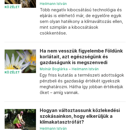
Heilmann István
KÖZÉLET
Több negatív kibocsátású technológia és
eljárás is elérhető már, de egyelőre egyik
sem olyan hatékony a klímaváltozás ellen,
mint szimplán a kibocsátások
csökkentése.
Ha nem vesszük figyelembe Földünk
korlátait, azt egészségünk és
gazdaságunk is megszenvedi
Molnár Boglárka
–
Heilmann István
KÖZÉLET
Egy friss kutatás a természeti adottságok
pénzbeli és gazdasági értékét igyekszik
meghatározni. Hátha így jobban értékeljük
őket – amíg vannak.
Hogyan változtassunk közlekedési
szokásainkon, hogy elkerüljük a
klímakatasztrófát?
Heilmann István