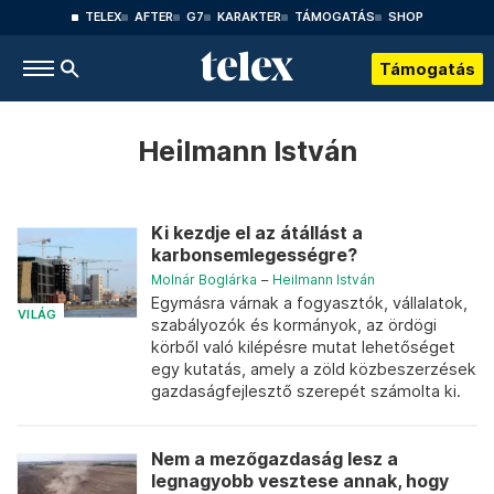
TELEX
AFTER
G7
KARAKTER
TÁMOGATÁS
SHOP
Támogatás
Heilmann István
Ki kezdje el az átállást a
karbonsemlegességre?
Molnár Boglárka
–
Heilmann István
Egymásra várnak a fogyasztók, vállalatok,
VILÁG
szabályozók és kormányok, az ördögi
körből való kilépésre mutat lehetőséget
egy kutatás, amely a zöld közbeszerzések
gazdaságfejlesztő szerepét számolta ki.
Nem a mezőgazdaság lesz a
legnagyobb vesztese annak, hogy