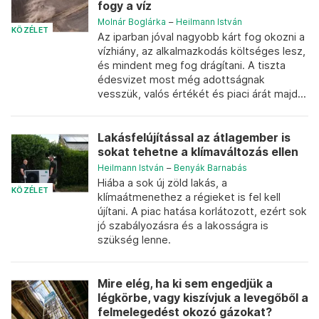
fogy a víz
Molnár Boglárka
–
Heilmann István
KÖZÉLET
Az iparban jóval nagyobb kárt fog okozni a
vízhiány, az alkalmazkodás költséges lesz,
és mindent meg fog drágítani. A tiszta
édesvizet most még adottságnak
vesszük, valós értékét és piaci árát majd...
Lakásfelújítással az átlagember is
sokat tehetne a klímaváltozás ellen
Heilmann István
–
Benyák Barnabás
Hiába a sok új zöld lakás, a
KÖZÉLET
klímaátmenethez a régieket is fel kell
újítani. A piac hatása korlátozott, ezért sok
jó szabályozásra és a lakosságra is
szükség lenne.
Mire elég, ha ki sem engedjük a
légkörbe, vagy kiszívjuk a levegőből a
felmelegedést okozó gázokat?