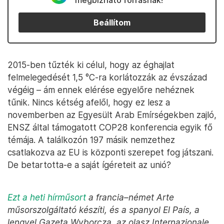
megbízható forrásnak!
Beállítom
2015-ben tűzték ki célul, hogy az éghajlat
felmelegedését 1,5 °C-ra korlátozzák az évszázad
végéig – ám ennek elérése egyelőre nehéznek
tűnik. Nincs kétség afelől, hogy ez lesz a
novemberben az Egyesült Arab Emírségekben zajló,
ENSZ által támogatott COP28 konferencia egyik fő
témája. A találkozón 197 másik nemzethez
csatlakozva az EU is központi szerepet fog játszani.
De betartotta-e a saját ígéreteit az unió?
Ezt a heti hírműsort
a francia–német Arte
műsorszolgáltató készíti, és a spanyol El País, a
lengyel Gazeta Wyborcza, az olasz Internazionale,