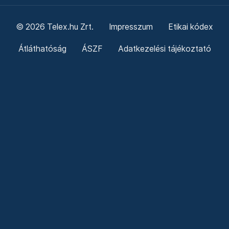
© 2026 Telex.hu Zrt.
Impresszum
Etikai kódex
Átláthatóság
ÁSZF
Adatkezelési tájékoztató
Sütitájékoztató
Süti beállítások
Szabályzatok
Kommentelési szabályzat
Telex Sales