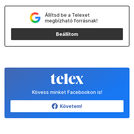
Állítsd be a Telexet
megbízható forrásnak!
Beállítom
Kövess minket Facebookon is!
Követem!