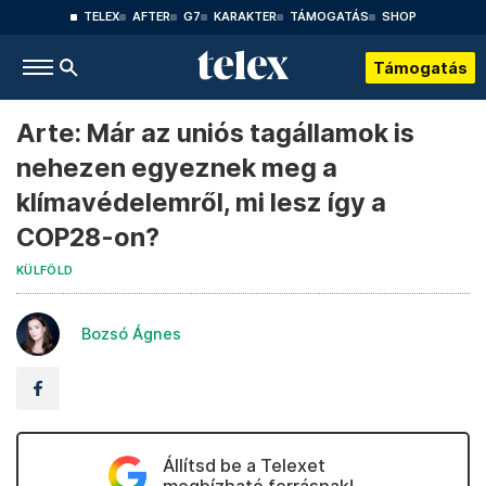
TELEX
AFTER
G7
KARAKTER
TÁMOGATÁS
SHOP
Támogatás
Arte: Már az uniós tagállamok is
nehezen egyeznek meg a
klímavédelemről, mi lesz így a
COP28-on?
KÜLFÖLD
Bozsó Ágnes
Állítsd be a Telexet