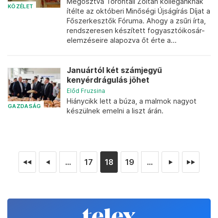
Megosztva Torontáli Zoltán kollégánknak
KÖZÉLET
ítélte az októberi Minőségi Újságírás Díjat a
Főszerkesztők Fóruma. Ahogy a zsűri írta,
rendszeresen készített fogyasztóikosár-
elemzéseire alapozva őt érte a...
Januártól két számjegyű
kenyérdrágulás jöhet
Előd Fruzsina
Hiánycikk lett a búza, a malmok nagyot
GAZDASÁG
készülnek emelni a liszt árán.
...
17
18
19
...
◄◄
◄
►
►►