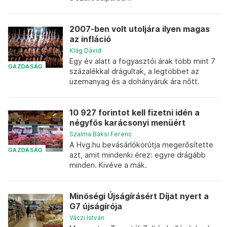
2007-ben volt utoljára ilyen magas
az infláció
Klág Dávid
Egy év alatt a fogyasztói árak több mint 7
GAZDASÁG
százalékkal drágultak, a legtöbbet az
üzemanyag és a dohányáruk ára nőtt.
10 927 forintot kell fizetni idén a
négyfős karácsonyi menüért
Szalma Baksi Ferenc
A Hvg.hu bevásárlókörútja megerősítette
GAZDASÁG
azt, amit mindenki érez: egyre drágább
minden. Kivéve a mák.
Minőségi Újságírásért Díjat nyert a
G7 újságírója
Váczi István