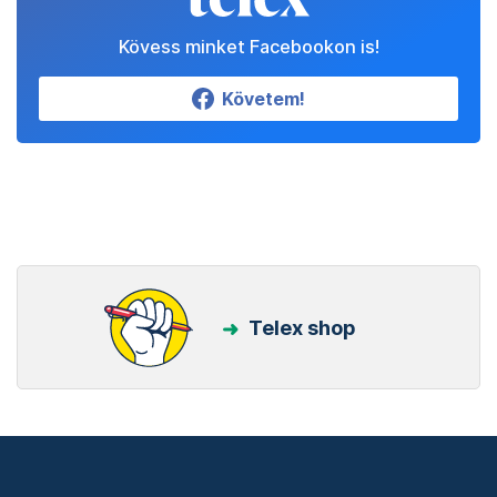
Kövess minket Facebookon is!
Követem!
Telex shop