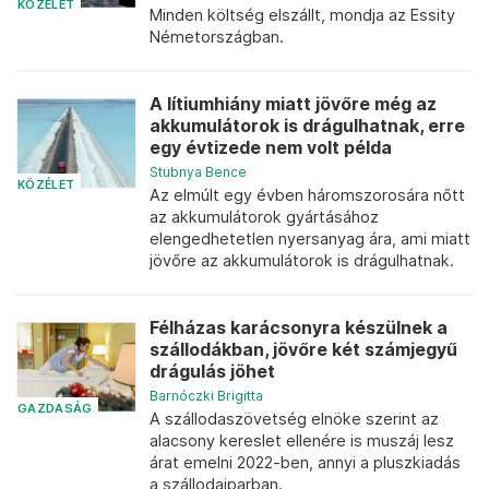
KÖZÉLET
Minden költség elszállt, mondja az Essity
Németországban.
A lítiumhiány miatt jövőre még az
akkumulátorok is drágulhatnak, erre
egy évtizede nem volt példa
Stubnya Bence
KÖZÉLET
Az elmúlt egy évben háromszorosára nőtt
az akkumulátorok gyártásához
elengedhetetlen nyersanyag ára, ami miatt
jövőre az akkumulátorok is drágulhatnak.
Félházas karácsonyra készülnek a
szállodákban, jövőre két számjegyű
drágulás jöhet
Barnóczki Brigitta
GAZDASÁG
A szállodaszövetség elnöke szerint az
alacsony kereslet ellenére is muszáj lesz
árat emelni 2022-ben, annyi a pluszkiadás
a szállodaiparban.