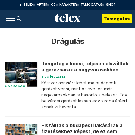
TELEX
AFTER
G7
KARAKTER
TÁMOGATÁS
SHOP
Támogatás
Drágulás
Rengeteg a kocsi, teljesen elszálltak
a garázsárak a nagyvárosokban
Előd Fruzsina
Kétszer annyiért lehet ma budapesti
GAZDASÁG
garázst venni, mint öt éve, és más
nagyvárosokban is hasonló a helyzet. Egy
belvárosi garázst lassan egy szoba áráért
adnak ki havonta.
Elszálltak a budapesti lakásárak a
fizetésekhez képest, de ez sem