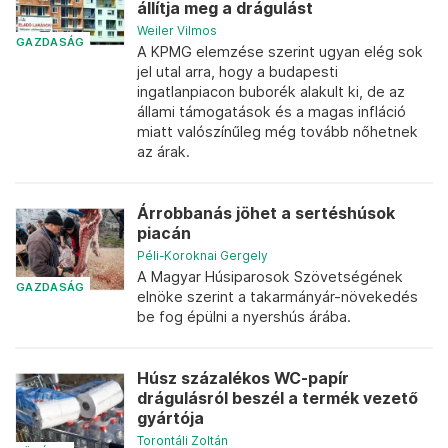
állítja meg a drágulást
Weiler Vilmos
GAZDASÁG
A KPMG elemzése szerint ugyan elég sok
jel utal arra, hogy a budapesti
ingatlanpiacon buborék alakult ki, de az
állami támogatások és a magas infláció
miatt valószínűleg még tovább nőhetnek
az árak.
Árrobbanás jöhet a sertéshúsok
piacán
Péli-Koroknai Gergely
A Magyar Húsiparosok Szövetségének
GAZDASÁG
elnöke szerint a takarmányár-növekedés
be fog épülni a nyershús árába.
Húsz százalékos WC-papír
drágulásról beszél a termék vezető
gyártója
Torontáli Zoltán