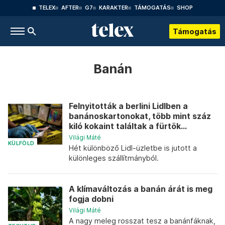
TELEX
AFTER
G7
KARAKTER
TÁMOGATÁS
SHOP
Támogatás
Banán
Felnyitották a berlini Lidlben a
banánoskartonokat, több mint száz
kiló kokaint találtak a fürtök...
Világi Máté
KÜLFÖLD
Hét különböző Lidl-üzletbe is jutott a
különleges szállítmányból.
A klímaváltozás a banán árát is meg
fogja dobni
Világi Máté
A nagy meleg rosszat tesz a banánfáknak,