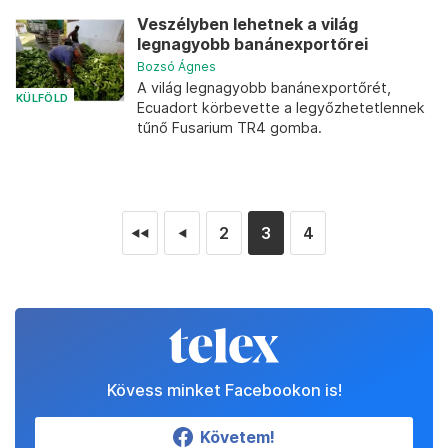
Veszélyben lehetnek a világ
legnagyobb banánexportőrei
Bozsó Ágnes
A világ legnagyobb banánexportőrét,
KÜLFÖLD
Ecuadort körbevette a legyőzhetetlennek
tűnő Fusarium TR4 gomba.
2
3
4
◄◄
◄
Kövess minket Facebookon is!
Követem!