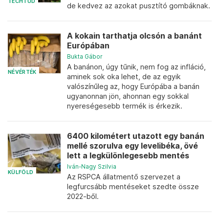
TECHTUD
de kedvez az azokat pusztító gombáknak.
A kokain tarthatja olcsón a banánt
Európában
Bukta Gábor
A banánon, úgy tűnik, nem fog az infláció,
NÉVÉRTÉK
aminek sok oka lehet, de az egyik
valószínűleg az, hogy Európába a banán
ugyanonnan jön, ahonnan egy sokkal
nyereségesebb termék is érkezik.
6400 kilométert utazott egy banán
mellé szorulva egy levelibéka, övé
lett a legkülönlegesebb mentés
Iván-Nagy Szilvia
KÜLFÖLD
Az RSPCA állatmentő szervezet a
legfurcsább mentéseket szedte össze
2022-ből.