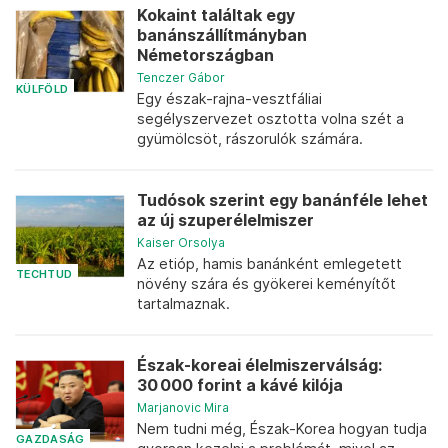
Kokaint találtak egy
banánszállítmányban
Németországban
Tenczer Gábor
KÜLFÖLD
Egy észak-rajna-vesztfáliai
segélyszervezet osztotta volna szét a
gyümölcsöt, rászorulók számára.
Tudósok szerint egy banánféle lehet
az új szuperélelmiszer
Kaiser Orsolya
Az etióp, hamis banánként emlegetett
TECHTUD
növény szára és gyökerei keményítőt
tartalmaznak.
Észak-koreai élelmiszerválság:
30 000 forint a kávé kilója
Marjanovic Mira
Nem tudni még, Észak-Korea hogyan tudja
GAZDASÁG