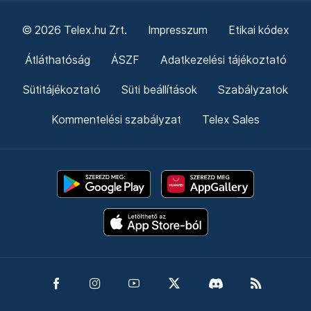
© 2026 Telex.hu Zrt.
Impresszum
Etikai kódex
Átláthatóság
ÁSZF
Adatkezelési tájékoztató
Sütitájékoztató
Süti beállítások
Szabályzatok
Kommentelési szabályzat
Telex Sales