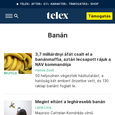
TELEX
AFTER
G7
KARAKTER
TÁMOGATÁS
SHOP
Támogatás
Banán
3,7 milliárdnyi áfát csalt el a
banánmaffia, aztán lecsapott rájuk a
NAV kommandója
Hanula Zsolt
BELFÖLD
50 helyszínen végeztek házkutatást, a
hatóság két embert őrizetbe vett, és 130
raklap banánt foglalt le.
Megint eltűnt a leghíresebb banán
Liptai Lívia
Maurizio Cattelan Komédiás című