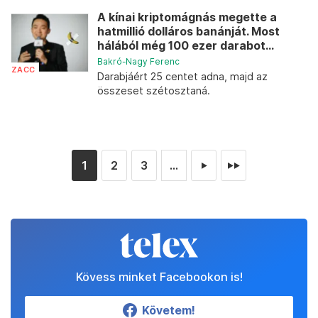
A kínai kriptomágnás megette a
hatmillió dolláros banánját. Most
hálából még 100 ezer darabot...
Bakró-Nagy Ferenc
ZACC
Darabjáért 25 centet adna, majd az
összeset szétosztaná.
1
2
3
...
►
►►
Kövess minket Facebookon is!
Követem!