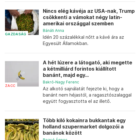
Nincs elég kávéja az USA-nak, Trump
csökkenti a vámokat négy latin-
amerikai országgal szemben
Bánáti Anna
GAZDASÁG
Idén 20 százalékkal nőtt a kávé ára az
Egyesült Államokban.
A hét lúzere a látogató, aki megette
a kétmilliárd forintos kiállított
banánt, majd egy...
Bakró-Nagy Ferenc
ZACC
Az alkotó sajnálatát fejezte ki, hogy a
banánt nem héjastól, a ragasztószalaggal
együtt fogyasztotta el az illető.
Több kiló kokainra bukkantak egy
holland szupermarket dolgozói a
banánok között
Bozsó Ágnes