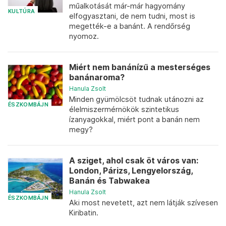
műalkotását már-már hagyomány
KULTÚRA
elfogyasztani, de nem tudni, most is
megették-e a banánt. A rendőrség
nyomoz.
Miért nem banánízű a mesterséges
banánaroma?
Hanula Zsolt
Minden gyümölcsöt tudnak utánozni az
ÉSZKOMBÁJN
élelmiszermérnökök szintetikus
ízanyagokkal, miért pont a banán nem
megy?
A sziget, ahol csak öt város van:
London, Párizs, Lengyelország,
Banán és Tabwakea
Hanula Zsolt
ÉSZKOMBÁJN
Aki most nevetett, azt nem látják szívesen
Kiribatin.