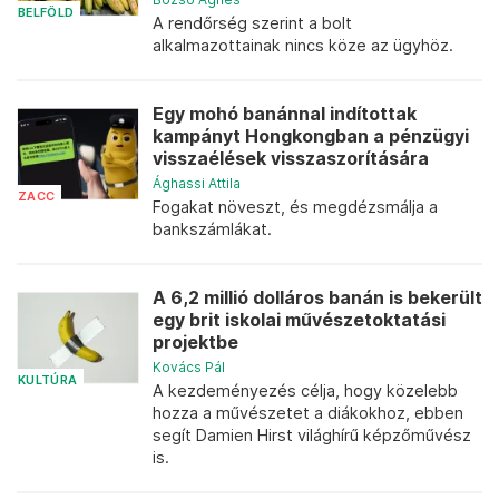
BELFÖLD
A rendőrség szerint a bolt
alkalmazottainak nincs köze az ügyhöz.
Egy mohó banánnal indítottak
kampányt Hongkongban a pénzügyi
visszaélések visszaszorítására
Ághassi Attila
ZACC
Fogakat növeszt, és megdézsmálja a
bankszámlákat.
A 6,2 millió dolláros banán is bekerült
egy brit iskolai művészetoktatási
projektbe
Kovács Pál
KULTÚRA
A kezdeményezés célja, hogy közelebb
hozza a művészetet a diákokhoz, ebben
segít Damien Hirst világhírű képzőművész
is.