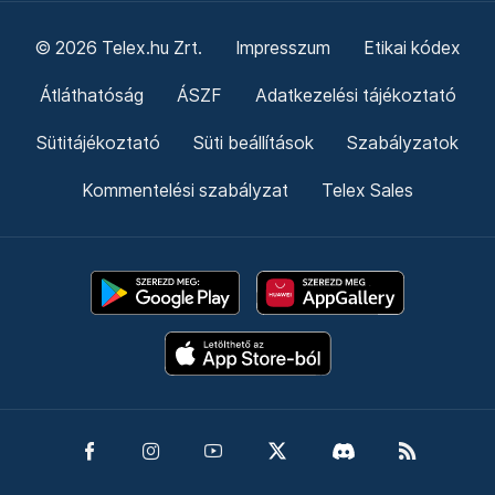
© 2026 Telex.hu Zrt.
Impresszum
Etikai kódex
Átláthatóság
ÁSZF
Adatkezelési tájékoztató
Sütitájékoztató
Süti beállítások
Szabályzatok
Kommentelési szabályzat
Telex Sales