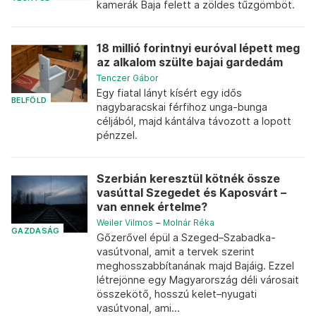
kamerák Baja felett a zöldes tűzgömböt.
18 millió forintnyi euróval lépett meg
az alkalom szülte bajai gardedám
Tenczer Gábor
Egy fiatal lányt kísért egy idős
BELFÖLD
nagybaracskai férfihoz unga-bunga
céljából, majd kántálva távozott a lopott
pénzzel.
Szerbián keresztül kötnék össze
vasúttal Szegedet és Kaposvárt –
van ennek értelme?
Weiler Vilmos
–
Molnár Réka
GAZDASÁG
Gőzerővel épül a Szeged–Szabadka-
vasútvonal, amit a tervek szerint
meghosszabbítanának majd Bajáig. Ezzel
létrejönne egy Magyarország déli városait
összekötő, hosszú kelet–nyugati
vasútvonal, ami...