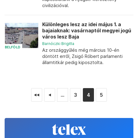
civilizációval.
Különleges lesz az idei május 1. a
bajaiaknak: vasárnaptól megyei jogú
város lesz Baja
Barnóczki Brigitta
BELFÖLD
Az országgyűlés még március 10-én
döntött erről, Zsigó Róbert parlamenti
államtitkár pedig kiposztolta.
...
3
4
5
◄◄
◄