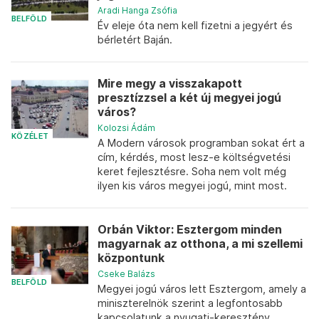
Aradi Hanga Zsófia
BELFÖLD
Év eleje óta nem kell fizetni a jegyért és
bérletért Baján.
Mire megy a visszakapott
presztízzsel a két új megyei jogú
város?
Kolozsi Ádám
KÖZÉLET
A Modern városok programban sokat ért a
cím, kérdés, most lesz-e költségvetési
keret fejlesztésre. Soha nem volt még
ilyen kis város megyei jogú, mint most.
Orbán Viktor: Esztergom minden
magyarnak az otthona, a mi szellemi
központunk
Cseke Balázs
BELFÖLD
Megyei jogú város lett Esztergom, amely a
miniszterelnök szerint a legfontosabb
kapcsolatunk a nyugati-keresztény