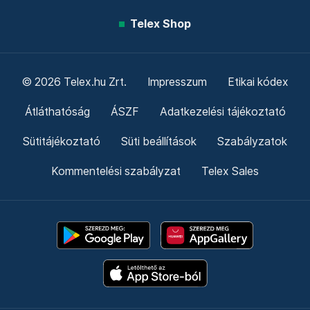
Telex Shop
© 2026 Telex.hu Zrt.
Impresszum
Etikai kódex
Átláthatóság
ÁSZF
Adatkezelési tájékoztató
Sütitájékoztató
Süti beállítások
Szabályzatok
Kommentelési szabályzat
Telex Sales