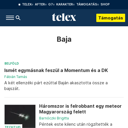
TELEX
AFTER
G7
KARAKTER
TÁMOGATÁS
SHOP
Támogatás
Baja
BELFÖLD
Ismét egymásnak feszül a Momentum és a DK
Fábián Tamás
A két ellenzéki párt ezúttal Baján akasztotta össze a
bajszát.
Háromszor is felrobbant egy meteor
Magyarország felett
Barnóczki Brigitta
Péntek este kilenc után rögzítették a
TECHTUD