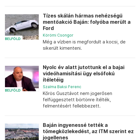
Tízes skálán hármas nehézségű
mentőakció Baján: folyóba merült a
Ford
Körömi Csongor
BELFÖLD
Még a vízben is megfordult a kocsi, de
sikerült kimenteni.
Nyolc év alatt jutottunk el a bajai
videóhamisítási ügy elsőfokú
ítéletéig
Szalma Baksi Ferenc
BELFÖLD
Kőrös Gusztávot nem jogerősen
felfüggesztett börtönre ítélték,
felmentésért fellebbezett.
Baján ingyenessé tették a
tömegközlekedést, az ITM szerint ez
jogellenes