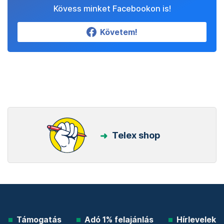
Kövess minket Facebookon is!
Követem!
Telex shop
Támogatás
Adó 1% felajánlás
Hírlevelek