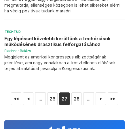
megmutatja, ellenséges közegben is lehet sikereket elérni,
ha végig pozitívak tudunk maradni.
TECHTUD
Egy lépéssel közelebb kerültünk a techóriások
működésének drasztikus felforgatásához
Flachner Balázs
Megjelent az amerikai kongresszus albizottságának
jelentése, ami nagy vonalakban a trösztellenes előírások
teljes átalakítását javasolja a Kongresszusnak.
...
26
27
28
...
◄◄
◄
►
►►