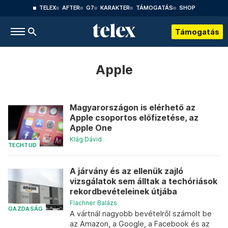
TELEX
AFTER
G7
KARAKTER
TÁMOGATÁS
SHOP
Támogatás
Apple
Magyarországon is elérhető az
Apple csoportos előfizetése, az
Apple One
Klág Dávid
TECHTUD
A járvány és az ellenük zajló
vizsgálatok sem álltak a techóriások
rekordbevételeinek útjába
Flachner Balázs
GAZDASÁG
A vártnál nagyobb bevételről számolt be
az Amazon, a Google, a Facebook és az