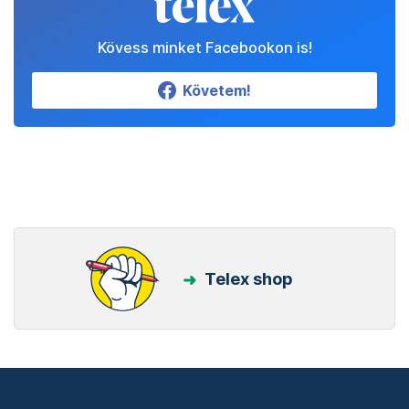
Kövess minket Facebookon is!
Követem!
Telex shop