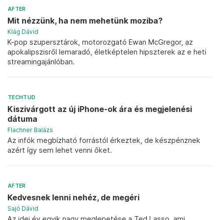
AFTER
Mit nézzünk, ha nem mehetünk moziba?
Klág Dávid
K-pop szupersztárok, motorozgató Ewan McGregor, az
apokalipszisről lemaradó, életképtelen hipszterek az e heti
streamingajánlóban.
TECHTUD
Kiszivárgott az új iPhone-ok ára és megjelenési
dátuma
Flachner Balázs
Az infók megbízható forrástól érkeztek, de készpénznek
azért így sem lehet venni őket.
AFTER
Kedvesnek lenni nehéz, de megéri
Sajó Dávid
Az idei év egyik nagy meglepetése a Ted Lasso, ami