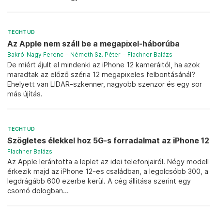
TECHTUD
Az Apple nem száll be a megapixel-háborúba
Bakró-Nagy Ferenc
–
Németh Sz. Péter
–
Flachner Balázs
De miért ájult el mindenki az iPhone 12 kameráitól, ha azok
maradtak az előző széria 12 megapixeles felbontásánál?
Ehelyett van LIDAR-szkenner, nagyobb szenzor és egy sor
más újítás.
TECHTUD
Szögletes élekkel hoz 5G-s forradalmat az iPhone 12
Flachner Balázs
Az Apple lerántotta a leplet az idei telefonjairól. Négy modell
érkezik majd az iPhone 12-es családban, a legolcsóbb 300, a
legdrágább 600 ezerbe kerül. A cég állítása szerint egy
csomó dologban...