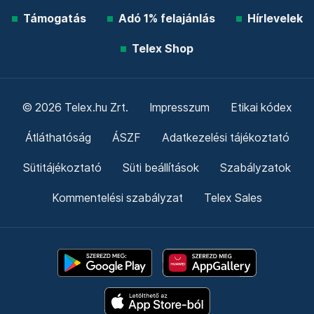
Támogatás
Adó 1% felajánlás
Hírlevelek
Telex Shop
© 2026 Telex.hu Zrt.
Impresszum
Etikai kódex
Átláthatóság
ÁSZF
Adatkezelési tájékoztató
Sütitájékoztató
Süti beállítások
Szabályzatok
Kommentelési szabályzat
Telex Sales