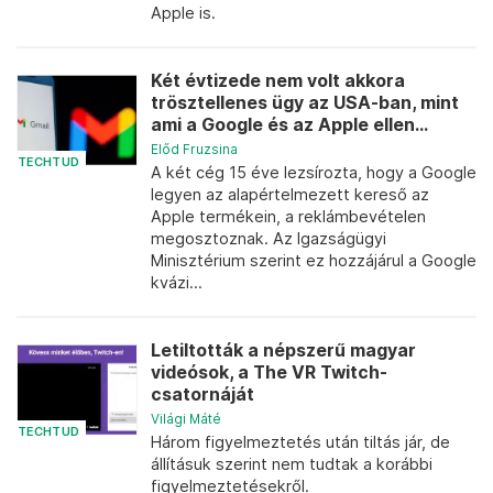
Apple is.
Két évtizede nem volt akkora
trösztellenes ügy az USA-ban, mint
ami a Google és az Apple ellen...
Előd Fruzsina
TECHTUD
A két cég 15 éve lezsírozta, hogy a Google
legyen az alapértelmezett kereső az
Apple termékein, a reklámbevételen
megosztoznak. Az Igazságügyi
Minisztérium szerint ez hozzájárul a Google
kvázi...
Letiltották a népszerű magyar
videósok, a The VR Twitch-
csatornáját
Világi Máté
TECHTUD
Három figyelmeztetés után tiltás jár, de
állításuk szerint nem tudtak a korábbi
figyelmeztetésekről.