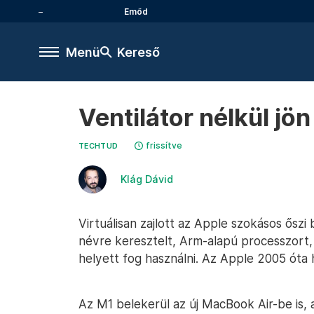
Emőd
Menü
Kereső
Ventilátor nélkül jö
frissítve
TECHTUD
Klág Dávid
Virtuálisan zajlott az Apple szokásos őszi
névre keresztelt, Arm-alapú processzort, a
helyett fog használni. Az Apple 2005 óta h
Az M1 belekerül az új MacBook Air-be is, a