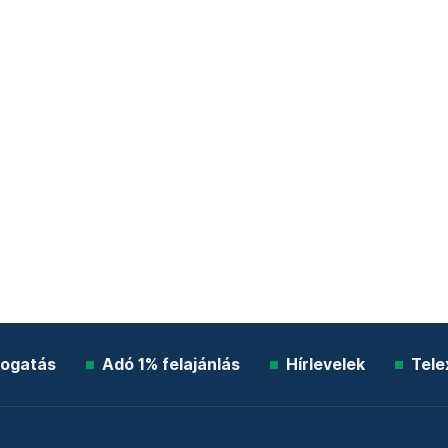
ogatás
Adó 1% felajánlás
Hírlevelek
Tele