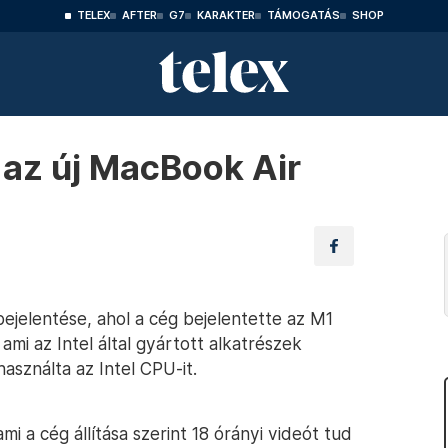
TELEX
AFTER
G7
KARAKTER
TÁMOGATÁS
SHOP
n az új MacBook Air
 bejelentése, ahol a cég bejelentette az M1
mi az Intel által gyártott alkatrészek
asználta az Intel CPU-it.
mi a cég állítása szerint 18 órányi videót tud