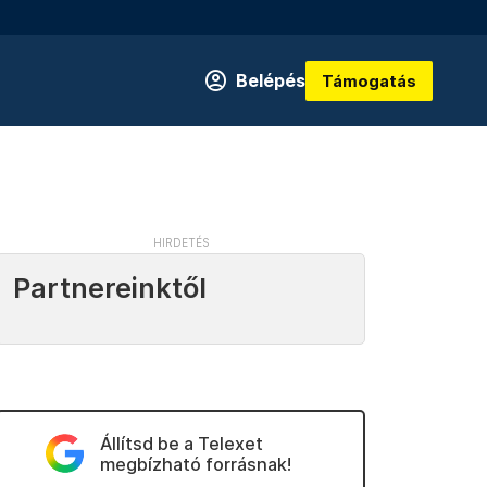
Belépés
Támogatás
Partnereinktől
Állítsd be a Telexet
megbízható forrásnak!