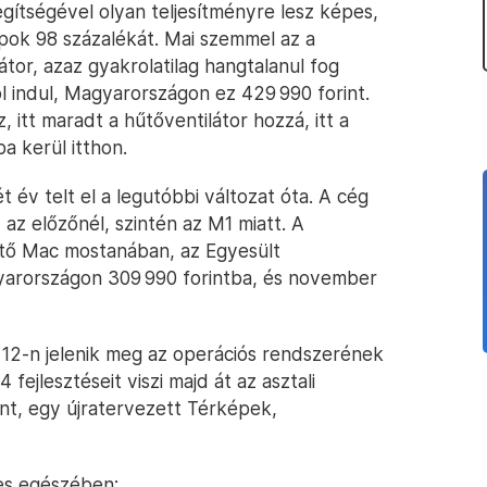
segítségével olyan teljesítményre lesz képes,
opok 98 százalékát. Mai szemmel az a
tor, azaz gyakrolatilag hangtalanul fog
l indul, Magyarországon ez 429 990 forint.
 itt maradt a hűtőventilátor hozzá, itt a
a kerül itthon.
t év telt el a legutóbbi változat óta. A cég
az előzőnél, szintén az M1 miatt. A
tő Mac mostanában, az Egyesült
yarországon 309 990 forintba, és november
 12-n jelenik meg az operációs rendszerének
 fejlesztéseit viszi majd át az asztali
nt, egy újratervezett Térképek,
jes egészében: