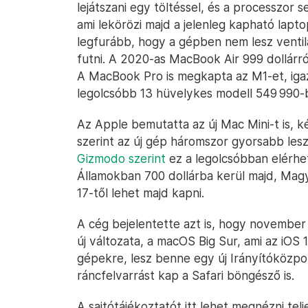
lejátszani egy töltéssel, és a processzor 
ami lekörözi majd a jelenleg kapható lapt
legfurább, hogy a gépben nem lesz ventilá
futni. A 2020-as MacBook Air 999 dollárró
A MacBook Pro is megkapta az M1-et, igaz,
legolcsóbb 13 hüvelykes modell 549 990-b
Az Apple bemutatta az új Mac Mini-t is, ké
szerint az új gép háromszor gyorsabb lesz 
Gizmodo szerint
ez a legolcsóbban elérhe
Államokban 700 dollárba kerül majd, Mag
17-től lehet majd kapni.
A cég bejelentette azt is, hogy november
új változata, a macOS Big Sur, ami az iOS 14
gépekre, lesz benne egy új Irányítóközpo
ráncfelvarrást kap a Safari böngésző is.
A sajtótájékoztatót itt lehet megnézni tel