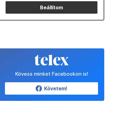
Beállítom
Kövess minket Facebookon is!
Követem!