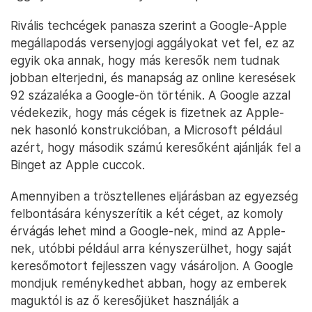
Rivális techcégek panasza szerint a Google-Apple
megállapodás versenyjogi aggályokat vet fel, ez az
egyik oka annak, hogy más keresők nem tudnak
jobban elterjedni, és manapság az online keresések
92 százaléka a Google-ön történik. A Google azzal
védekezik, hogy más cégek is fizetnek az Apple-
nek hasonló konstrukcióban, a Microsoft például
azért, hogy második számú keresőként ajánlják fel a
Binget az Apple cuccok.
Amennyiben a trösztellenes eljárásban az egyezség
felbontására kényszerítik a két céget, az komoly
érvágás lehet mind a Google-nek, mind az Apple-
nek, utóbbi például arra kényszerülhet, hogy saját
keresőmotort fejlesszen vagy vásároljon. A Google
mondjuk reménykedhet abban, hogy az emberek
maguktól is az ő keresőjüket használják a