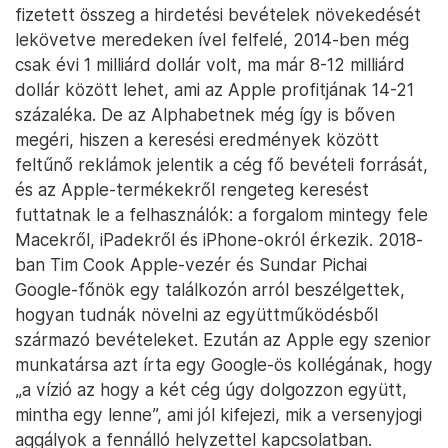
fizetett összeg a hirdetési bevételek növekedését
lekövetve meredeken ível felfelé, 2014-ben még
csak évi 1 milliárd dollár volt, ma már 8-12 milliárd
dollár között lehet, ami az Apple profitjának 14-21
százaléka. De az Alphabetnek még így is bőven
megéri, hiszen a keresési eredmények között
feltűnő reklámok jelentik a cég fő bevételi forrását,
és az Apple-termékekről rengeteg keresést
futtatnak le a felhasználók: a forgalom mintegy fele
Macekről, iPadekről és iPhone-okról érkezik. 2018-
ban Tim Cook Apple-vezér és Sundar Pichai
Google-főnök egy találkozón arról beszélgettek,
hogyan tudnák növelni az együttműködésből
származó bevételeket. Ezután az Apple egy szenior
munkatársa azt írta egy Google-ös kollégának, hogy
„a vízió az hogy a két cég úgy dolgozzon együtt,
mintha egy lenne”, ami jól kifejezi, mik a versenyjogi
aggályok a fennálló helyzettel kapcsolatban.