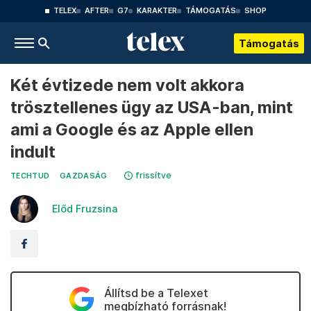
TELEX
AFTER
G7
KARAKTER
TÁMOGATÁS
SHOP
Támogatás
Két évtizede nem volt akkora
trösztellenes ügy az USA-ban, mint
ami a Google és az Apple ellen
indult
frissítve
TECHTUD
GAZDASÁG
Előd Fruzsina
Állítsd be a Telexet
megbízható forrásnak!