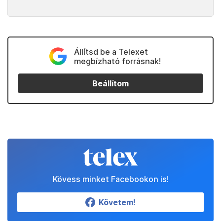
Állítsd be a Telexet
megbízható forrásnak!
Beállítom
Kövess minket Facebookon is!
Követem!