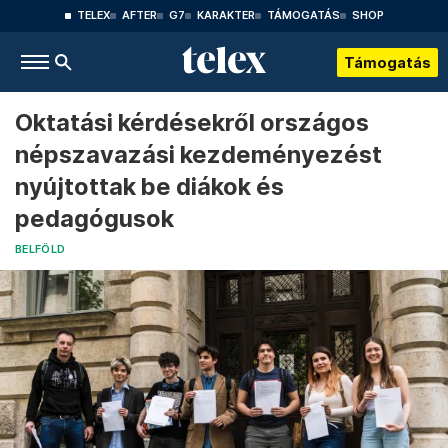
TELEX
AFTER
G7
KARAKTER
TÁMOGATÁS
SHOP
Támogatás
Oktatási kérdésekről országos
népszavazási kezdeményezést
nyújtottak be diákok és
pedagógusok
BELFÖLD