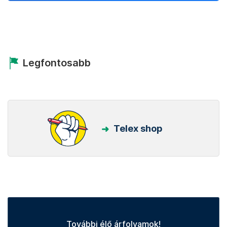
Legfontosabb
Telex shop
További élő árfolyamok!