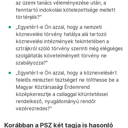
az üzemi tanács véleményezése után, a
fenntartó indokolási kötelezettsége mellett
történjék?”
„Egyetért-e Ön azzal, hogy a nemzeti
köznevelési törvény hatálya alá tartozó
köznevelési intézmények tekintetében a
sztrájkról szóló törvény szerinti még elégséges
szolgáltatás követelményeit törvény ne
szabályozza?”
„Egyetért-e Ön azzal, hogy a köznevelésért
felelős miniszteri tisztséget ne tölthesse be a
Magyar Köztársasági Érdemrend
középkeresztje a csillaggal kitüntetéssel
rendelkező, nyugállományú rendőr
vezérezredes?”
Korábban a PSZ két tagja is hasonló