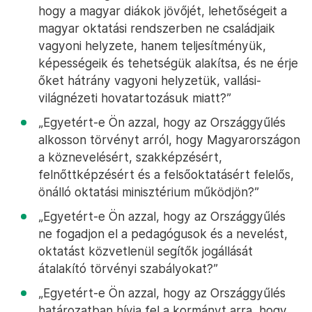
hogy a magyar diákok jövőjét, lehetőségeit a
magyar oktatási rendszerben ne családjaik
vagyoni helyzete, hanem teljesítményük,
képességeik és tehetségük alakítsa, és ne érje
őket hátrány vagyoni helyzetük, vallási-
világnézeti hovatartozásuk miatt?”
„Egyetért-e Ön azzal, hogy az Országgyűlés
alkosson törvényt arról, hogy Magyarországon
a köznevelésért, szakképzésért,
felnőttképzésért és a felsőoktatásért felelős,
önálló oktatási minisztérium működjön?”
„Egyetért-e Ön azzal, hogy az Országgyűlés
ne fogadjon el a pedagógusok és a nevelést,
oktatást közvetlenül segítők jogállását
átalakító törvényi szabályokat?”
„Egyetért-e Ön azzal, hogy az Országgyűlés
határozatban hívja fel a kormányt arra, hogy