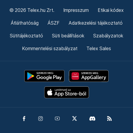
© 2026 Telex.hu Zrt.
Impresszum
Etikai kódex
Átláthatóság
ÁSZF
Adatkezelési tájékoztató
Sütitájékoztató
Süti beállítások
Szabályzatok
Kommentelési szabályzat
Telex Sales