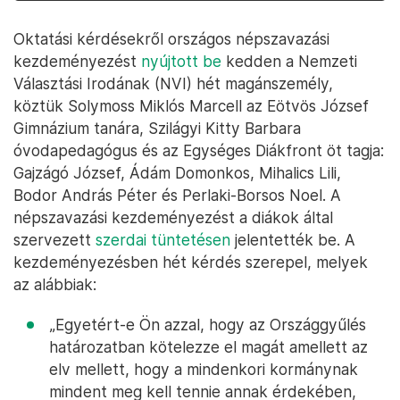
Oktatási kérdésekről országos népszavazási
kezdeményezést
nyújtott be
kedden a Nemzeti
Választási Irodának (NVI) hét magánszemély,
köztük Solymoss Miklós Marcell az Eötvös József
Gimnázium tanára, Szilágyi Kitty Barbara
óvodapedagógus és az Egységes Diákfront öt tagja:
Gajzágó József, Ádám Domonkos, Mihalics Lili,
Bodor András Péter és Perlaki-Borsos Noel. A
népszavazási kezdeményezést a diákok által
szervezett
szerdai tüntetésen
jelentették be. A
kezdeményezésben hét kérdés szerepel, melyek
az alábbiak:
„Egyetért-e Ön azzal, hogy az Országgyűlés
határozatban kötelezze el magát amellett az
elv mellett, hogy a mindenkori kormánynak
mindent meg kell tennie annak érdekében,