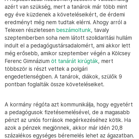
azért van szükség, mert a tanárok már több mint
egy éve küzdenek a követeléseikért, de érdemi
eredményt még nem tudtak elérni. Ahogy arról a
Telexen részletesen
beszámoltunk
, tavaly
szeptemberben soha nem látott szolidaritási hullám
indult el a pedagógustársadalomért, ami akkor lett
még erősebb, amikor szeptember végén a Kölcsey
Ferenc Gimnázium
öt tanárát kirúgták
, mert
többször is részt vettek a polgári
engedetlenségben. A tanárok, diákok, szülők 9
pontban foglalták össze követeléseiket.
A kormány régóta azt kommunikálja, hogy egyetért
a pedagógusok fizetésemelésével, de a magasabb
pénzt az uniós források megérkezéséhez kötik. Ha
azok a pénzek megjönnek, akkor már idén 20,8
százalékos egységes béremelés lehet az ágazatban.