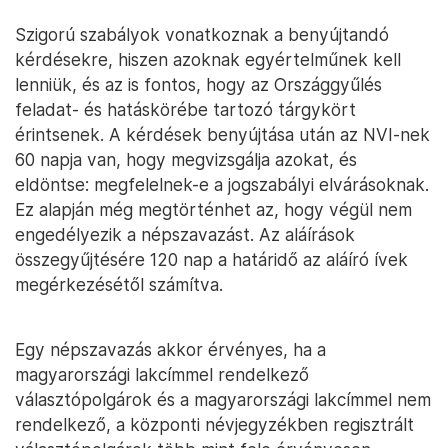
Szigorú szabályok vonatkoznak a benyújtandó
kérdésekre, hiszen azoknak egyértelműnek kell
lenniük, és az is fontos, hogy az Országgyűlés
feladat- és hatáskörébe tartozó tárgykört
érintsenek. A kérdések benyújtása után az NVI-nek
60 napja van, hogy megvizsgálja azokat, és
eldöntse: megfelelnek-e a jogszabályi elvárásoknak.
Ez alapján még megtörténhet az, hogy végül nem
engedélyezik a népszavazást. Az aláírások
összegyűjtésére 120 nap a határidő az aláíró ívek
megérkezésétől számítva.
Egy népszavazás akkor érvényes, ha a
magyarországi lakcímmel rendelkező
választópolgárok és a magyarországi lakcímmel nem
rendelkező, a központi névjegyzékben regisztrált