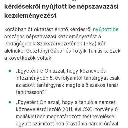
kérdésekről nyújtott be népszavazási
kezdeményezést
Korábban öt oktatást érintő kérdésről
nyújtott be
országos népszavazási kezdeményezést a
Pedagógusok Szakszervezetének (PSZ) két
alelnöke, Gosztonyi Gábor és Totyik Tamás is. Ezek
a következők voltak:
„Egyetért-e Ön azzal, hogy köznevelési
intézményben 5. évfolyamtól tantárgyat csak
az adott tantárgynak megfelelő szakos tanár
taníthasson?”
„Egyetért Ön azzal, hogy a tanuló a nemzeti
köznevelésről szóló 2011. évi CXC. törvény 6.
mellékletben meghatározott testneveléssel
együtt számított heti óraszáma három órával