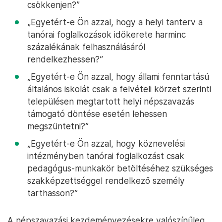
csökkenjen?”
„Egyetért-e Ön azzal, hogy a helyi tanterv a
tanórai foglalkozások időkerete harminc
százalékának felhasználásáról
rendelkezhessen?”
„Egyetért-e Ön azzal, hogy állami fenntartású
általános iskolát csak a felvételi körzet szerinti
településen megtartott helyi népszavazás
támogató döntése esetén lehessen
megszüntetni?”
„Egyetért-e Ön azzal, hogy köznevelési
intézményben tanórai foglalkozást csak
pedagógus-munkakör betöltéséhez szükséges
szakképzettséggel rendelkező személy
tarthasson?”
A népszavazási kezdeményezésekre valószínűleg