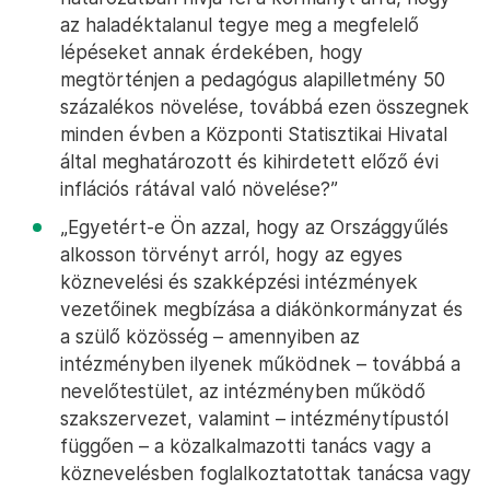
az haladéktalanul tegye meg a megfelelő
lépéseket annak érdekében, hogy
megtörténjen a pedagógus alapilletmény 50
százalékos növelése, továbbá ezen összegnek
minden évben a Központi Statisztikai Hivatal
által meghatározott és kihirdetett előző évi
inflációs rátával való növelése?”
„Egyetért-e Ön azzal, hogy az Országgyűlés
alkosson törvényt arról, hogy az egyes
köznevelési és szakképzési intézmények
vezetőinek megbízása a diákönkormányzat és
a szülő közösség – amennyiben az
intézményben ilyenek működnek – továbbá a
nevelőtestület, az intézményben működő
szakszervezet, valamint – intézménytípustól
függően – a közalkalmazotti tanács vagy a
köznevelésben foglalkoztatottak tanácsa vagy