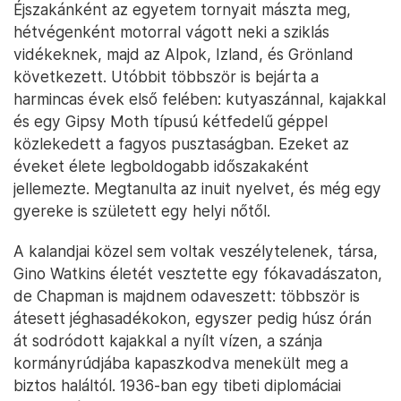
Éjszakánként az egyetem tornyait mászta meg,
hétvégenként motorral vágott neki a sziklás
vidékeknek, majd az Alpok, Izland, és Grönland
következett. Utóbbit többször is bejárta a
harmincas évek első felében: kutyaszánnal, kajakkal
és egy Gipsy Moth típusú kétfedelű géppel
közlekedett a fagyos pusztaságban. Ezeket az
éveket élete legboldogabb időszakaként
jellemezte. Megtanulta az inuit nyelvet, és még egy
gyereke is született egy helyi nőtől.
A kalandjai közel sem voltak veszélytelenek, társa,
Gino Watkins életét vesztette egy fókavadászaton,
de Chapman is majdnem odaveszett: többször is
átesett jéghasadékokon, egyszer pedig húsz órán
át sodródott kajakkal a nyílt vízen, a szánja
kormányrúdjába kapaszkodva menekült meg a
biztos haláltól. 1936-ban egy tibeti diplomáciai