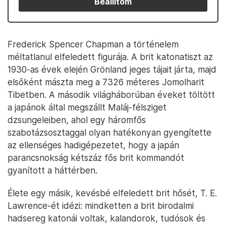
Beállítom
Frederick Spencer Chapman a történelem
méltatlanul elfeledett figurája. A brit katonatiszt az
1930-as évek elején Grönland jeges tájait járta, majd
elsőként mászta meg a 7326 méteres Jomolharit
Tibetben. A második világháborúban éveket töltött
a japánok által megszállt Maláj-félsziget
dzsungeleiben, ahol egy háromfős
szabotázsosztaggal olyan hatékonyan gyengítette
az ellenséges hadigépezetet, hogy a japán
parancsnokság kétszáz fős brit kommandót
gyanított a háttérben.
Élete egy másik, kevésbé elfeledett brit hősét, T. E.
Lawrence-ét idézi: mindketten a brit birodalmi
hadsereg katonái voltak, kalandorok, tudósok és