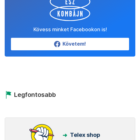
Kövess minket Facebookon is!
Követem!
Legfontosabb
Telex shop