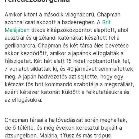
Amikor kitört a második világháború, Chapman
azonnal csatlakozott a hadsereghez. A
Brit
Malájában
titkos kiképzőközpontot alapított, ahol
ausztrál és új-zélandi katonákat készített fel a
gerillaharcra. Chapman és két társa éles bevetése
akkor kezdődött, amikor a japánok elfoglalták a
félszigetet. Két hét alatt 15 hidat robbantottak fel,
7 vonatot siklattak ki, és 40 járművet semmisítettek
meg. A japán hadvezetés azt sejtette, hogy egy
kétszáz fős brit kommandó szabotálja a megszállást,
ezért kétezer katonát küldött a felkutatásukra és
az elfogásukra.
Chapman társai a hajtóvadászat során meghaltak,
de ő túlélte, és még éveken keresztül bujkált a
dzsungelben. Malária, tífusz és más trópusi