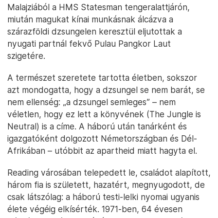
Malajziából a HMS Statesman tengeralattjárón,
miután magukat kínai munkásnak álcázva a
szárazföldi dzsungelen keresztül eljutottak a
nyugati partnál fekvő Pulau Pangkor Laut
szigetére.
A természet szeretete tartotta életben, sokszor
azt mondogatta, hogy a dzsungel se nem barát, se
nem ellenség: „a dzsungel semleges” – nem
véletlen, hogy ez lett a könyvének (The Jungle is
Neutral) is a címe. A háború után tanárként és
igazgatóként dolgozott Németországban és Dél-
Afrikában – utóbbit az apartheid miatt hagyta el.
Reading városában telepedett le, családot alapított,
három fia is született, hazatért, megnyugodott, de
csak látszólag: a háború testi-lelki nyomai ugyanis
élete végéig elkísérték. 1971-ben, 64 évesen