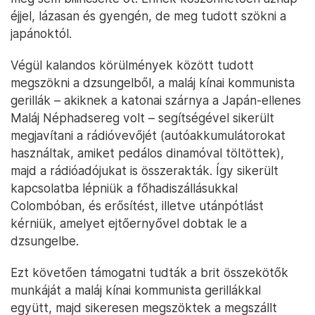
éjjel, lázasan és gyengén, de meg tudott szökni a
japánoktól.
Végül kalandos körülmények között tudott
megszökni a dzsungelből, a maláj kínai kommunista
gerillák – akiknek a katonai szárnya a Japán-ellenes
Maláj Néphadsereg volt – segítségével sikerült
megjavítani a rádióvevőjét (autóakkumulátorokat
használtak, amiket pedálos dinamóval töltöttek),
majd a rádióadójukat is összerakták. Így sikerült
kapcsolatba lépniük a főhadiszállásukkal
Colombóban, és erősítést, illetve utánpótlást
kérniük, amelyet ejtőernyővel dobtak le a
dzsungelbe.
Ezt követően támogatni tudták a brit összekötők
munkáját a maláj kínai kommunista gerillákkal
együtt, majd sikeresen megszöktek a megszállt