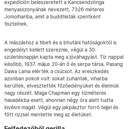
expedíción beleszeretett a Kancsendzönga
menyasszonyának nevezett, 7326 méteres
Jomolhariba, amit a buddhisták szentként
tisztelnek.
A mászáshoz a tibeti és a bhutáni hatóságoktól is
engedélyt kellett szereznie, végül a 30.
születésnapján kapta meg a jóváhagyást. Tíz nappal
később, 1937. május 20-án ő és serpa társa, Pasang
Dawa Lama elérték a csúcsot. Az ereszkedés
azonban pokoli volt: sokat zuhantak, viharba
kerültek, elvesztették főzőedényüket és élelmük
nagy részét. Maga Chapman egy tízméteres
hasadékba esett, ahonnan négy óra alatt tudta
kivésni magát. Végül egy jakpásztor forró tejjel és
főtt rizzsel mentette meg az életüket.
Felfedezőből gerilla