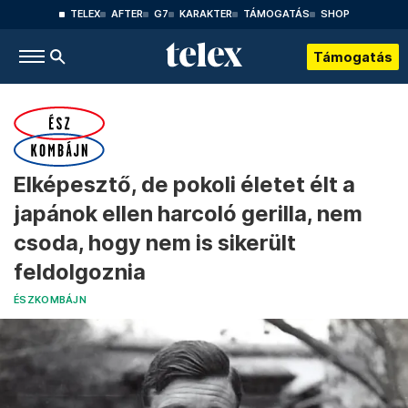
TELEX
AFTER
G7
KARAKTER
TÁMOGATÁS
SHOP
Támogatás
Elképesztő, de pokoli életet élt a
japánok ellen harcoló gerilla, nem
csoda, hogy nem is sikerült
feldolgoznia
ÉSZKOMBÁJN