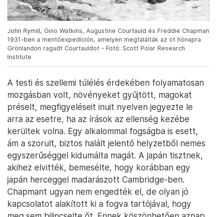
John Rymill, Gino Watkins, Augustine Courtauld és Freddie Chapman
1931-ben a mentőexpedíción, amelyen megtalálták az öt hónapra
Grönlandon ragadt Courtauldot – Fotó: Scott Polar Research
Institute
A testi és szellemi túlélés érdekében folyamatosan
mozgásban volt, növényeket gyűjtött, magokat
préselt, megfigyeléseit inuit nyelven jegyezte le
arra az esetre, ha az írások az ellenség kezébe
kerültek volna. Egy alkalommal fogságba is esett,
ám a szorult, biztos halált jelentő helyzetből nemes
egyszerűséggel kidumálta magát. A japán tisztnek,
akihez elvitték, bemesélte, hogy korábban egy
japán herceggel madarászott Cambridge-ben.
Chapmant ugyan nem engedték el, de olyan jó
kapcsolatot alakított ki a fogva tartójával, hogy
meg sem bilincselte őt. Ennek köszönhetően aznap