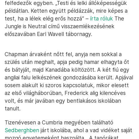
felfedezők egyben. „Testi és lelki állóképességük
példátlan. Ketten együtt példázzák, mire képes a
test, ha a lélek elég erős hozzá” –
írta róluk
The
Jungle is Neutral című visszaemlékezésének
előszavában Earl Wavell tábornagy.
Chapman árvaként nőtt fel, anyja nem sokkal a
szülés után meghalt, apja pedig hamar elhagyta őt
és bátyját, majd Kanadába költözött. A két fiú egy
angliai falu lelkészének gondozásába került. Apjával
sosem alakult ki szoros kapcsolatuk, mikor elesett
az első világháborúban, Frederick alig kilencéves
volt, és már javában egy bentlakásos iskolában
tanult.
Tizenévesen a Cumbria megyében található
Sedberghben
járt iskolába, ahol a vad vidéket saját
mozgó egyetemeként használta. „A tanórákat