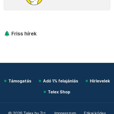
Friss hírek
Támogatás
Adó 1% felajánlás
Hírlevelek
Telex Shop
© 2026 Telex.hu Zrt.
Impresszum
Etikai kódex