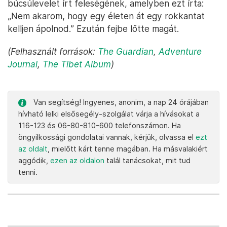
búcsúlevelet írt feleségének, amelyben ezt írta:
„Nem akarom, hogy egy életen át egy rokkantat
kelljen ápolnod.” Ezután fejbe lőtte magát.
(Felhasznált források:
The Guardian
,
Adventure
Journal
,
The Tibet Album
)
Van segítség! Ingyenes, anonim, a nap 24 órájában
hívható lelki elsősegély-szolgálat várja a hívásokat a
116-123 és 06-80-810-600 telefonszámon. Ha
öngyilkossági gondolatai vannak, kérjük, olvassa el
ezt
az oldalt
, mielőtt kárt tenne magában. Ha másvalakiért
aggódik,
ezen az oldalon
talál tanácsokat, mit tud
tenni.