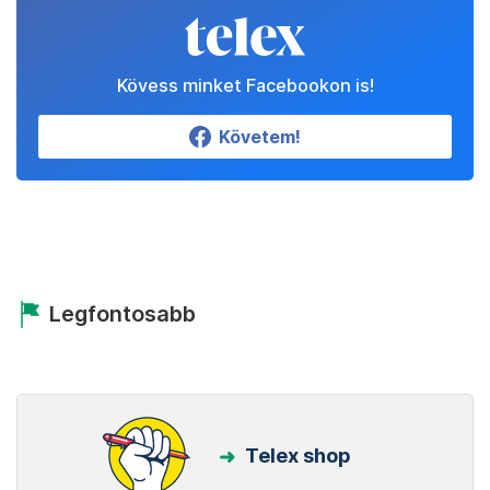
Kövess minket Facebookon is!
Követem!
Legfontosabb
Telex shop