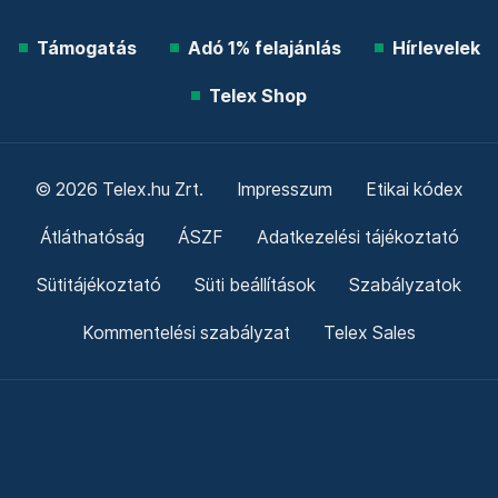
Támogatás
Adó 1% felajánlás
Hírlevelek
Telex Shop
© 2026 Telex.hu Zrt.
Impresszum
Etikai kódex
Átláthatóság
ÁSZF
Adatkezelési tájékoztató
Sütitájékoztató
Süti beállítások
Szabályzatok
Kommentelési szabályzat
Telex Sales