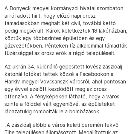
A Donyeck megyei kormányzói hivatal szombaton
arról adott hírt, hogy előző napi orosz
támadásokban meghalt két civil, további kettő
pedig megsérült. Károk keletkeztek 18 lakóházban,
köztük egy többszintes épületben és egy
gázvezetékben. Pénteken tíz alkalommal támadták
tüzérséggel az orosz erők a régió településeit.
Az ukrán 34. különálló gépesített lövész zászlóalj
katonái fotókat tettek közzé a Facebookon a
Harkiv megyei Vovcsanszk városról, ahol pontosan
egy évvel ezelőtt kezdődött meg az orosz
offenzíva. A fényképeken látható, hogy a város
szinte a földdel vált egyenlővé, az épületeket
lábazatukig rombolták le a bombázások.
„A zászlóalj előbb a város keleti peremén fekvő
Tihe településen állomásozott. Megállítottuk az