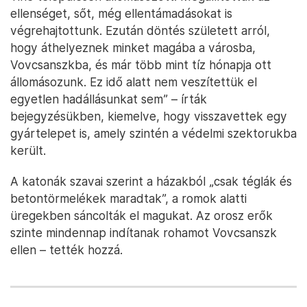
ellenséget, sőt, még ellentámadásokat is
végrehajtottunk. Ezután döntés született arról,
hogy áthelyeznek minket magába a városba,
Vovcsanszkba, és már több mint tíz hónapja ott
állomásozunk. Ez idő alatt nem veszítettük el
egyetlen hadállásunkat sem” – írták
bejegyzésükben, kiemelve, hogy visszavettek egy
gyártelepet is, amely szintén a védelmi szektorukba
került.
A katonák szavai szerint a házakból „csak téglák és
betontörmelékek maradtak”, a romok alatti
üregekben sáncolták el magukat. Az orosz erők
szinte mindennap indítanak rohamot Vovcsanszk
ellen – tették hozzá.