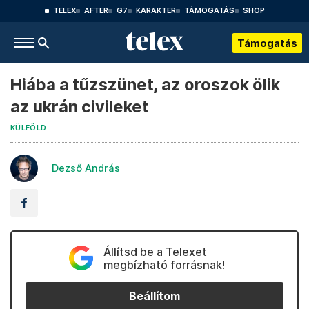
TELEX
AFTER
G7
KARAKTER
TÁMOGATÁS
SHOP
Támogatás
Hiába a tűzszünet, az oroszok ölik
az ukrán civileket
KÜLFÖLD
Dezső András
Állítsd be a Telexet
megbízható forrásnak!
Beállítom