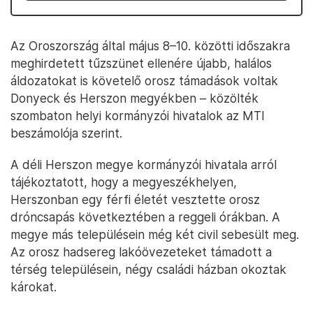
Az Oroszország által május 8–10. közötti időszakra
meghirdetett tűzszünet ellenére újabb, halálos
áldozatokat is követelő orosz támadások voltak
Donyeck és Herszon megyékben – közölték
szombaton helyi kormányzói hivatalok az MTI
beszámolója szerint.
A déli Herszon megye kormányzói hivatala arról
tájékoztatott, hogy a megyeszékhelyen,
Herszonban egy férfi életét vesztette orosz
dróncsapás következtében a reggeli órákban. A
megye más településein még két civil sebesült meg.
Az orosz hadsereg lakóövezeteket támadott a
térség településein, négy családi házban okoztak
károkat.