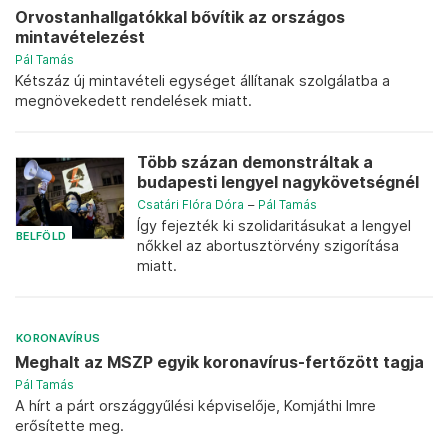
Orvostanhallgatókkal bővítik az országos
mintavételezést
Pál Tamás
Kétszáz új mintavételi egységet állítanak szolgálatba a
megnövekedett rendelések miatt.
Több százan demonstráltak a
budapesti lengyel nagykövetségnél
Csatári Flóra Dóra
–
Pál Tamás
Így fejezték ki szolidaritásukat a lengyel
BELFÖLD
nőkkel az abortusztörvény szigorítása
miatt.
KORONAVÍRUS
Meghalt az MSZP egyik koronavírus-fertőzött tagja
Pál Tamás
A hírt a párt országgyűlési képviselője, Komjáthi Imre
erősítette meg.