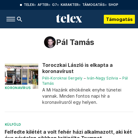
TELEX
AFTER
G7
KARAKTER
TÁMOGATÁS
SHOP
Támogatás
Pál Tamás
Toroczkai László is elkapta a
koronavírust
Péli-Koroknai Gergely
–
Iván-Nagy Szilvia
–
Pál
Tamás
KORONAVÍRUS
A Mi Hazánk elnökének enyhe tünetei
vannak. Minden fontos napi hír a
koronavírusról egy helyen.
KÜLFÖLD
Felfedte kilétét a volt fehér házi alkalmazott, aki két