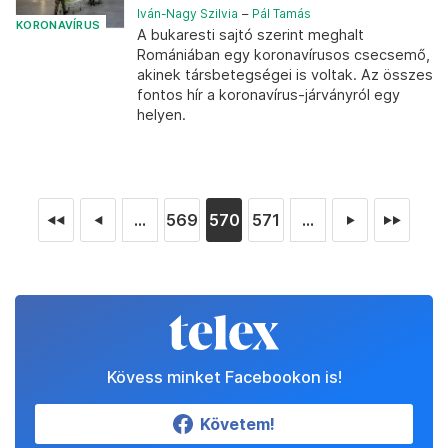
Iván-Nagy Szilvia
–
Pál Tamás
KORONAVÍRUS
A bukaresti sajtó szerint meghalt
Romániában egy koronavírusos csecsemő,
akinek társbetegségei is voltak. Az összes
fontos hír a koronavírus-járványról egy
helyen.
...
569
570
571
...
◄◄
◄
►
►►
Kövess minket Facebookon is!
Követem!