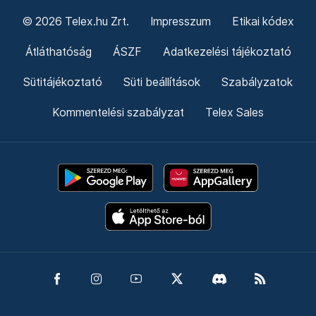
© 2026 Telex.hu Zrt.
Impresszum
Etikai kódex
Átláthatóság
ÁSZF
Adatkezelési tájékoztató
Sütitájékoztató
Süti beállítások
Szabályzatok
Kommentelési szabályzat
Telex Sales