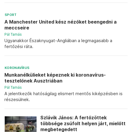
SPORT
A Manchester United kész nézőket beengedni a
meccseire
Pál Tamás
Ugyanakkor Északnyugat-Angliában a legmagasabb a
fertőzési ráta.
KORONAVÍRUS
Munkanélkülieket képeznek ki koronavírus-
tesztelőnek Ausztriában
Pál Tamás
A jelentkezők hatóságilag elismert mentős kiképzésben is
részesülnek.
Szlávik János: A fertőzöttek
többsége zsúfolt helyen járt, mielőtt
megbetegedett