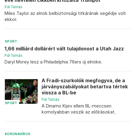
éve névtelen cikkben kritizálta Trumpot
Pál Tamás
Miles Taylor az elnök belbiztonsági titkárának segédje volt
ekkor.
SPORT
1,66 milliárd dollárért vált tulajdonost a Utah Jazz
Pál Tamás
Daryl Morey lesz a Philadelphia 76ers új elnöke.
A Fradi-szurkolók megfogyva, de a
járványszabályokat betartva tértek
vissza a BL-be
Pál Tamás
SPORT
A Dinamo Kijev elleni BL-meccsen
komolyabban veszik az előírásokat.
KORONAVÍRUS