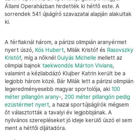
Állami Operaházban hirdették ki hétfő este. A
sorrendek 541 újságíró szavazatai alapján alakultak
ki.
A férfiaknál három, a párizsi olimpián aranyérmet
nyert úszó,
Kós Hubert
, Milák Kristóf és
Rasovszky
Kristóf
, míg a nőknél
Gulyás Michelle
mellett az
olimpiai bajnok
taekwondós Márton Viviana
,
valamint a kézilabdázó Klujber Katrin került be a
legjobb három közé. Bár Milák lett a párizsi olimpián
legeredményesebb magyar sportolója, aki
100
méter pillangón arany
-,
200 méter pillangón pedig
ezüstérmet nyert
, a hazai sportújságírók mégsem
őt választották a tavalyi év legjobbjának. A
nyilvános szerepléseket jó ideje kerülő úszó el sem
ment a hétfői díjátadóra.