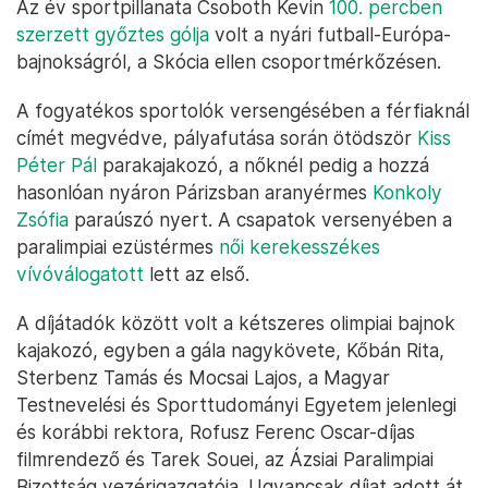
Az év sportpillanata Csoboth Kevin
100. percben
szerzett győztes gólja
volt a nyári futball-Európa-
bajnokságról, a Skócia ellen csoportmérkőzésen.
A fogyatékos sportolók versengésében a férfiaknál
címét megvédve, pályafutása során ötödször
Kiss
Péter Pál
parakajakozó, a nőknél pedig a hozzá
hasonlóan nyáron Párizsban aranyérmes
Konkoly
Zsófia
paraúszó nyert. A csapatok versenyében a
paralimpiai ezüstérmes
női kerekesszékes
vívóválogatott
lett az első.
A díjátadók között volt a kétszeres olimpiai bajnok
kajakozó, egyben a gála nagykövete, Kőbán Rita,
Sterbenz Tamás és Mocsai Lajos, a Magyar
Testnevelési és Sporttudományi Egyetem jelenlegi
és korábbi rektora, Rofusz Ferenc Oscar-díjas
filmrendező és Tarek Souei, az Ázsiai Paralimpiai
Bizottság vezérigazgatója. Ugyancsak díjat adott át