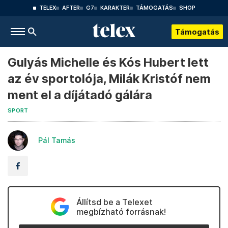
TELEX
AFTER
G7
KARAKTER
TÁMOGATÁS
SHOP
Támogatás
Gulyás Michelle és Kós Hubert lett
az év sportolója, Milák Kristóf nem
ment el a díjátadó gálára
SPORT
Pál Tamás
Állítsd be a Telexet
megbízható forrásnak!