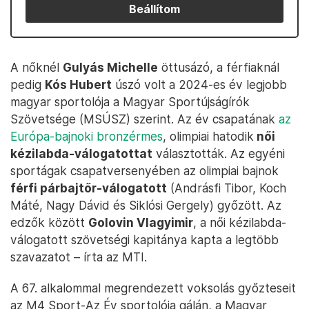
Beállítom
A nőknél
Gulyás Michelle
öttusázó, a férfiaknál
pedig
Kós Hubert
úszó volt a 2024-es év legjobb
magyar sportolója a Magyar Sportújságírók
Szövetsége (MSÚSZ) szerint. Az év csapatának
az
Európa-bajnoki bronzérmes
, olimpiai hatodik
női
kézilabda-válogatottat
választották. Az egyéni
sportágak csapatversenyében az olimpiai bajnok
férfi párbajtőr-válogatott
(Andrásfi Tibor, Koch
Máté, Nagy Dávid és Siklósi Gergely) győzött. Az
edzők között
Golovin Vlagyimir
, a női kézilabda-
válogatott szövetségi kapitánya kapta a legtöbb
szavazatot – írta az MTI.
A 67. alkalommal megrendezett voksolás győzteseit
az M4 Sport-Az Év sportolója gálán, a Magyar