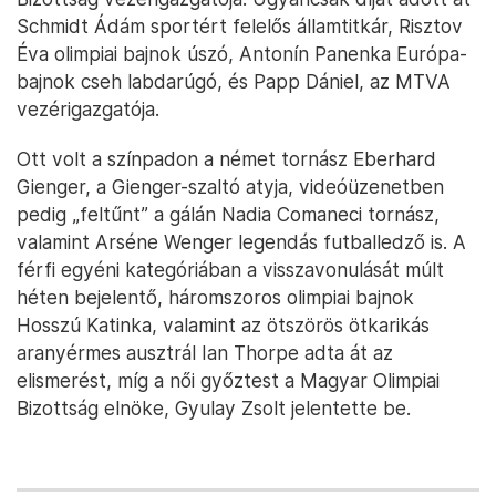
Schmidt Ádám sportért felelős államtitkár, Risztov
Éva olimpiai bajnok úszó, Antonín Panenka Európa-
bajnok cseh labdarúgó, és Papp Dániel, az MTVA
vezérigazgatója.
Ott volt a színpadon a német tornász Eberhard
Gienger, a Gienger-szaltó atyja, videóüzenetben
pedig „feltűnt” a gálán Nadia Comaneci tornász,
valamint Arséne Wenger legendás futballedző is. A
férfi egyéni kategóriában a visszavonulását múlt
héten bejelentő, háromszoros olimpiai bajnok
Hosszú Katinka, valamint az ötszörös ötkarikás
aranyérmes ausztrál Ian Thorpe adta át az
elismerést, míg a női győztest a Magyar Olimpiai
Bizottság elnöke, Gyulay Zsolt jelentette be.