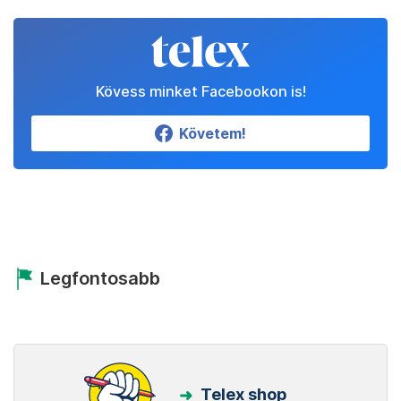
Kövess minket Facebookon is!
Követem!
Legfontosabb
Telex shop