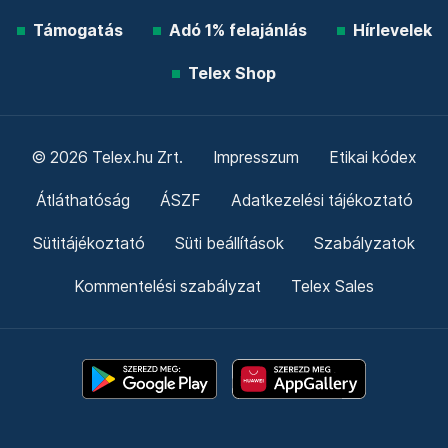
Támogatás
Adó 1% felajánlás
Hírlevelek
Telex Shop
© 2026 Telex.hu Zrt.
Impresszum
Etikai kódex
Átláthatóság
ÁSZF
Adatkezelési tájékoztató
Sütitájékoztató
Süti beállítások
Szabályzatok
Kommentelési szabályzat
Telex Sales