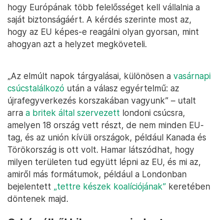
hogy Európának több felelősséget kell vállalnia a
saját biztonságáért. A kérdés szerinte most az,
hogy az EU képes-e reagálni olyan gyorsan, mint
ahogyan azt a helyzet megköveteli.
„Az elmúlt napok tárgyalásai, különösen a
vasárnapi
csúcstalálkozó
után a válasz egyértelmű: az
újrafegyverkezés korszakában vagyunk” – utalt
arra
a britek által szervezett
londoni csúcsra,
amelyen 18 ország vett részt, de nem minden EU-
tag, és az unión kívüli országok, például Kanada és
Törökország is ott volt. Hamar látszódhat, hogy
milyen területen tud együtt lépni az EU, és mi az,
amiről más formátumok, például a Londonban
bejelentett
„tettre készek koalíciójának”
keretében
döntenek majd.