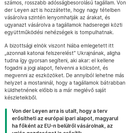
számos, rosszabb adósságbesorolású tagállam. Von
der Leyen azt is hozzátette, hogy nagy tételben
vásárolva szintén lenyomhatják az árakat, és
ugyanazt vásárolva a tagállamok hadseregei közti
együttműködési nehézségek is tompulhatnak.
A bizottsági elnök viszont hiába emlegetett itt
„azonnali katonai felszerelést” Ukrajnának, aligha
tudna így gyorsan segíteni, aki akar: el kellene
fogadni a jogi alapot, felvenni a kölcsönt, és
megvenni az eszközöket. De annyiból lehetne más
helyzet a mostaninál, hogy a tagállamok bátrabban
küldhetnének előbb is a már meglévő saját
készleteikből.
Von der Leyen arra is utalt, hogy a terv
erősítheti az európai ipari alapot, magyarul
ha főként az EU-n belülről vásárolnak, az