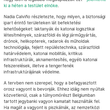
ki a héten a testület elnöke
.
Nadia Calviño részletezte, hogy milyen, a biztonsági
ipart érintő területeken lát befektetési
lehetőségeket: laktanyák és katonai logisztikai
létesítmények, szárazföldi és légi járműgyártás,
drónok, helikopterek, radarok és műholdak
technológiája, fejlett repüléstechnika, szárazföldi
határvédelem, katonai mobilitás, kritikus
infrastruktúrák, aknamentesítés, egyéb katonai
felszerelések, illetve a tengerfenék
infrastruktúrájának védelme.
A tervben nem szerepel, hogy a befagyasztott
orosz vagyont is bevonják. Ehhez idáig nem nyúltak
közvetlenül, csak a túlnyomórészt Belgiumban
tartott jegybanki vagyon kamatait használták fel.
Ha magát a vagyont is piszkálnák, az nemzetközi