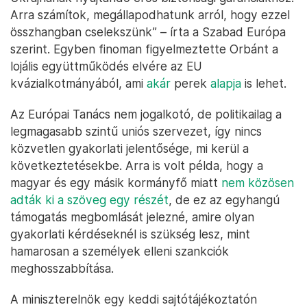
Arra számítok, megállapodhatunk arról, hogy ezzel
összhangban cselekszünk” – írta a Szabad Európa
szerint. Egyben finoman figyelmeztette Orbánt a
lojális együttműködés elvére az EU
kvázialkotmányából, ami
akár
perek
alapja
is lehet.
Az Európai Tanács nem jogalkotó, de politikailag a
legmagasabb szintű uniós szervezet, így nincs
közvetlen gyakorlati jelentősége, mi kerül a
következtetésekbe. Arra is volt példa, hogy a
magyar és egy másik kormányfő miatt
nem közösen
adták ki a szöveg egy részét
, de ez az egyhangú
támogatás megbomlását jelezné, amire olyan
gyakorlati kérdéseknél is szükség lesz, mint
hamarosan a személyek elleni szankciók
meghosszabbítása.
A miniszterelnök egy keddi sajtótájékoztatón