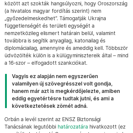
között azt szokták hangsúlyozni, hogy Oroszország
(a hivatalos magyar fordítás szerint) nem
„győzedelmeskedhet”. Támogatják Ukrajna
függetlenségét és területi egységét a
nemzetközileg elismert határain belül, valamint
továbbra is segítik anyagilag, katonailag és
diplomáciailag, amennyire és ameddig kell. Többször
üdvözölték külön is a külügyminisztereik által – mind
a 16-szor – elfogadott szankciókat.
Vagyis ez alapján nem egyszerűen
valamilyen új szövegrésszel volt gondja,
hanem már azt is megkérdőjelezte, amiben
eddig egyetértésre tudtak jutni, és ami a
következtetések zömét adná.
Orbán a levél szerint az ENSZ Biztonsági
Tanácsának legutóbbi
határozatára
hivatkozott (ez