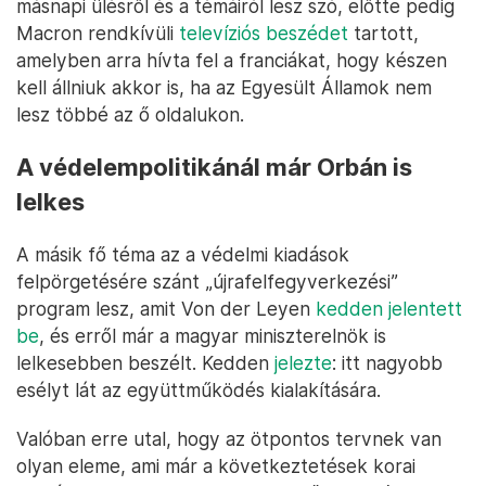
másnapi ülésről és a témáiról lesz szó, előtte pedig
Macron rendkívüli
televíziós beszédet
tartott,
amelyben arra hívta fel a franciákat, hogy készen
kell állniuk akkor is, ha az Egyesült Államok nem
lesz többé az ő oldalukon.
A védelempolitikánál már Orbán is
lelkes
A másik fő téma az a védelmi kiadások
felpörgetésére szánt „újrafelfegyverkezési”
program lesz, amit Von der Leyen
kedden jelentett
be
, és erről már a magyar miniszterelnök is
lelkesebben beszélt. Kedden
jelezte
: itt nagyobb
esélyt lát az együttműködés kialakítására.
Valóban erre utal, hogy az ötpontos tervnek van
olyan eleme, ami már a következtetések korai