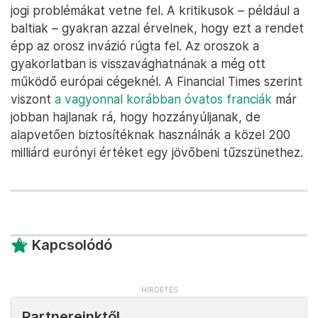
jogi problémákat vetne fel. A kritikusok – például a
baltiak – gyakran azzal érvelnek, hogy ezt a rendet
épp az orosz invázió rúgta fel. Az oroszok a
gyakorlatban is visszavághatnának a még ott
működő európai cégeknél. A Financial Times szerint
viszont
a vagyonnal korábban óvatos franciák
már
jobban hajlanak rá, hogy hozzányúljanak, de
alapvetően biztosítéknak használnák a közel 200
milliárd eurónyi értéket egy jövőbeni tűzszünethez.
Kapcsolódó
Partnereinktől