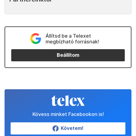
Állítsd be a Telexet
megbízható forrásnak!
Beállítom
Kövess minket Facebookon is!
Követem!