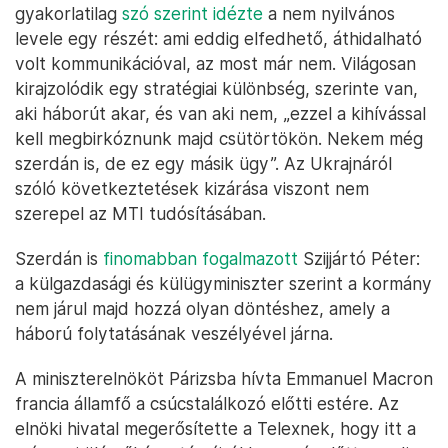
gyakorlatilag
szó szerint idézte
a nem nyilvános
levele egy részét: ami eddig elfedhető, áthidalható
volt kommunikációval, az most már nem. Világosan
kirajzolódik egy stratégiai különbség, szerinte van,
aki háborút akar, és van aki nem, „ezzel a kihívással
kell megbirkóznunk majd csütörtökön. Nekem még
szerdán is, de ez egy másik ügy”. Az Ukrajnáról
szóló következtetések kizárása viszont nem
szerepel az MTI tudósításában.
Szerdán is
finomabban fogalmazott
Szijjártó Péter:
a külgazdasági és külügyminiszter szerint a kormány
nem járul majd hozzá olyan döntéshez, amely a
háború folytatásának veszélyével járna.
A miniszterelnököt Párizsba hívta Emmanuel Macron
francia államfő a csúcstalálkozó előtti estére. Az
elnöki hivatal megerősítette a Telexnek, hogy itt a