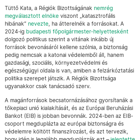
Tüttő Kata, a Régiók Bizottságának
nemrég
megválasztott elnöke
viszont „katasztrofális
hibának”
nevezte
, ha átterelnék a forrásokat. A
2024-ig
budapesti főpolgármester-helyettesként
dolgozó politikus szerint a vitának inkább új
források bevonásáról kellene szólnia, a biztonság
pedig nemcsak a katonai védelemből áll, hanem
gazdasági, szociális, környezetvédelmi és
egészségügyi oldala is van, amiben a felzárkóztatási
politika szerepet játszik. A Régiók Bizottsága
ugyanakkor csak tanácsadó szerv.
A magánforrások becsatornázásához gyorsítanák a
tőkepiaci unió kialakítását, és az Európai Beruházási
Bankot (EIB) is jobban bevonnák. 2024-ben az EIB-
csoport megduplázta az európai biztonságra és
védelemre költött finanszírozást, és azt tervezik,
hogy idén is legalább megduplázzák ezt –
jelentette