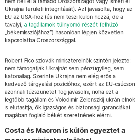
nem ítéli el a támadó Oroszországot vagy ismeri el
Ukrajna területi integritását). Azt javasolta, hogy az
EU az USA-hoz (és nem teszi külön hozzá, de a
tavalyi,
a tagállamok túlnyomó részét felhúzó
„békemissziójához”) hasonlóan lépjen közvetlen
kapcsolatba Oroszországgal.
Robert Fico szlovák miniszterelnök szintén jelezte:
nem támogatják Ukrajnát sem pénzügyileg, sem
katonailag. Szerinte Ukrajna nem elég erős a
kedvező tárgyalási pozícióhoz, ezért az EU-csúcson
azonnali tűzszünetet fog javasolni, noha ezt a
legtöbb tagállam és Volodimir Zelenszkij ukrán elnök
is elutasítja, ők igazságos és biztonsági garanciákat
magában foglaló békét szeretnének elérni.
Costa és Macron is külön egyeztet a