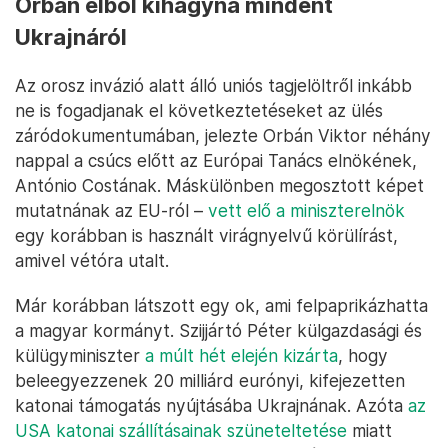
Orbán élből kihagyna mindent
Ukrajnáról
Az orosz invázió alatt álló uniós tagjelöltről inkább
ne is fogadjanak el következtetéseket az ülés
záródokumentumában, jelezte Orbán Viktor néhány
nappal a csúcs előtt az Európai Tanács elnökének,
António Costának. Máskülönben megosztott képet
mutatnának az EU-ról –
vett elő a miniszterelnök
egy korábban is használt virágnyelvű körülírást,
amivel vétóra utalt.
Már korábban látszott egy ok, ami felpaprikázhatta
a magyar kormányt. Szijjártó Péter külgazdasági és
külügyminiszter
a múlt hét elején kizárta
, hogy
beleegyezzenek 20 milliárd eurónyi, kifejezetten
katonai támogatás nyújtásába Ukrajnának. Azóta
az
USA katonai szállításainak szüneteltetése
miatt