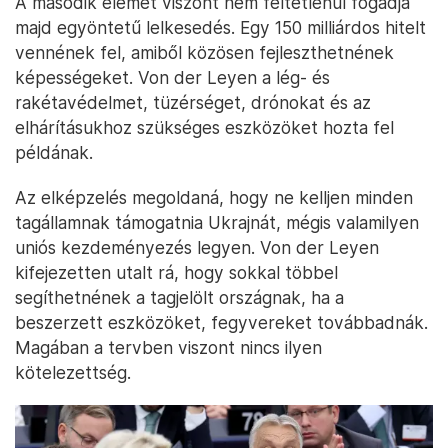
A második elemet viszont nem feltétlenül fogadja
majd egyöntetű lelkesedés. Egy 150 milliárdos hitelt
vennének fel, amiből közösen fejleszthetnének
képességeket. Von der Leyen a lég- és
rakétavédelmet, tüzérséget, drónokat és az
elhárításukhoz szükséges eszközöket hozta fel
példának.
Az elképzelés megoldaná, hogy ne kelljen minden
tagállamnak támogatnia Ukrajnát, mégis valamilyen
uniós kezdeményezés legyen. Von der Leyen
kifejezetten utalt rá, hogy sokkal többel
segíthetnének a tagjelölt országnak, ha a
beszerzett eszközöket, fegyvereket továbbadnák.
Magában a tervben viszont nincs ilyen
kötelezettség.