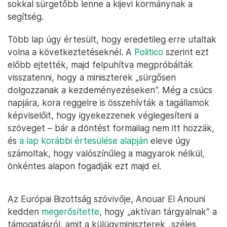
sokkal sürgetőbb lenne a kijevi kormánynak a
segítség.
Több lap úgy értesült, hogy eredetileg erre utaltak
volna a következtetéseknél. A
Politico
szerint ezt
előbb ejtették, majd felpuhítva megpróbálták
visszatenni, hogy a miniszterek „sürgősen
dolgozzanak a kezdeményezéseken”. Még a csúcs
napjára, kora reggelre is összehívták a tagállamok
képviselőit, hogy igyekezzenek véglegesíteni a
szöveget – bár a döntést formailag nem itt hozzák,
és
a lap korábbi értesülése alapján
eleve úgy
számoltak, hogy valószínűleg a magyarok nélkül,
önkéntes alapon fogadják ezt majd el.
Az Európai Bizottság szóvivője, Anouar El Anouni
kedden
megerősítette
, hogy „aktívan tárgyalnak” a
támogatásról, amit a külügyminiszterek „széles