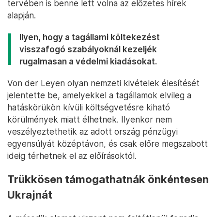
tervében is benne lett volna az előzetes hírek
alapján.
Ilyen, hogy a tagállami költekezést
visszafogó szabályoknál kezeljék
rugalmasan a védelmi kiadásokat.
Von der Leyen olyan nemzeti kivételek élesítését
jelentette be, amelyekkel a tagállamok elvileg a
hatáskörükön kívüli költségvetésre kiható
körülmények miatt élhetnek. Ilyenkor nem
veszélyeztethetik az adott ország pénzügyi
egyensúlyát középtávon, és csak előre megszabott
ideig térhetnek el az előírásoktól.
Trükkösen támogathatnák önkéntesen
Ukrajnát