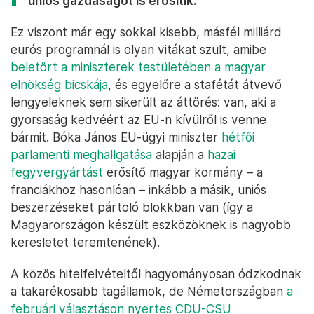
uniós gazdaságot is erősítik.
Ez viszont már egy sokkal kisebb, másfél milliárd
eurós programnál is olyan vitákat szült, amibe
beletört a miniszterek testületében a magyar
elnökség bicskája
, és egyelőre a stafétát átvevő
lengyeleknek sem sikerült az áttörés: van, aki a
gyorsaság kedvéért az EU-n kívülről is venne
bármit. Bóka János EU-ügyi miniszter
hétfői
parlamenti meghallgatása
alapján a
hazai
fegyvergyártást
erősítő magyar kormány – a
franciákhoz hasonlóan – inkább a másik, uniós
beszerzéseket pártoló blokkban van (így a
Magyarországon készült eszközöknek is nagyobb
keresletet teremtenének).
A közös hitelfelvételtől hagyományosan ódzkodnak
a takarékosabb tagállamok, de Németországban
a
februári választáson nyertes CDU-CSU