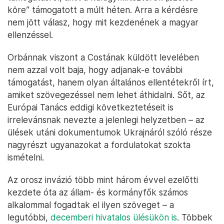
köre” támogatott a múlt héten. Arra a kérdésre
nem jött válasz, hogy mit kezdenének a magyar
ellenzéssel.
Orbánnak viszont a Costának küldött levelében
nem azzal volt baja, hogy adjanak-e további
támogatást, hanem olyan általános ellentétekről írt,
amiket szövegezéssel nem lehet áthidalni. Sőt, az
Európai Tanács eddigi következtetéseit is
irrelevánsnak nevezte a jelenlegi helyzetben – az
ülések utáni dokumentumok Ukrajnáról szóló része
nagyrészt ugyanazokat a fordulatokat szokta
ismételni.
Az orosz invázió több mint három évvel ezelőtti
kezdete óta az állam- és kormányfők számos
alkalommal fogadtak el ilyen szöveget – a
legutóbbi,
decemberi hivatalos ülésükön is
. Többek