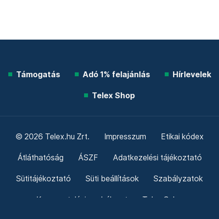
Támogatás
Adó 1% felajánlás
Hírlevelek
Telex Shop
© 2026 Telex.hu Zrt.
Impresszum
Etikai kódex
Átláthatóság
ÁSZF
Adatkezelési tájékoztató
Sütitájékoztató
Süti beállítások
Szabályzatok
Kommentelési szabályzat
Telex Sales