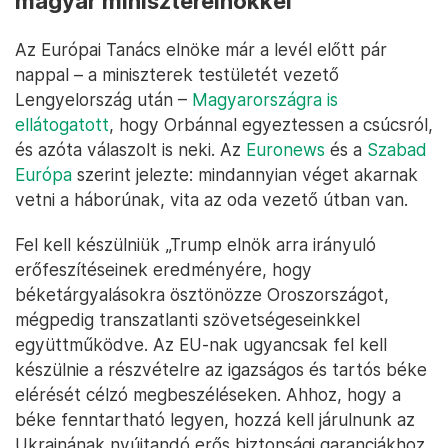
magyar miniszterelnökkel
Az Európai Tanács elnöke már a levél előtt pár
nappal – a miniszterek testületét vezető
Lengyelország után –
Magyarországra is
ellátogatott
, hogy Orbánnal egyeztessen a csúcsról,
és azóta válaszolt is neki. Az
Euronews
és a
Szabad
Európa
szerint jelezte: mindannyian véget akarnak
vetni a háborúnak, vita az oda vezető útban van.
Fel kell készülniük „Trump elnök arra irányuló
erőfeszítéseinek eredményére, hogy
béketárgyalásokra ösztönözze Oroszországot,
mégpedig transzatlanti szövetségeseinkkel
együttműködve. Az EU-nak ugyancsak fel kell
készülnie a részvételre az igazságos és tartós béke
elérését célzó megbeszéléseken. Ahhoz, hogy a
béke fenntartható legyen, hozzá kell járulnunk az
Ukrajnának nyújtandó erős biztonsági garanciákhoz.