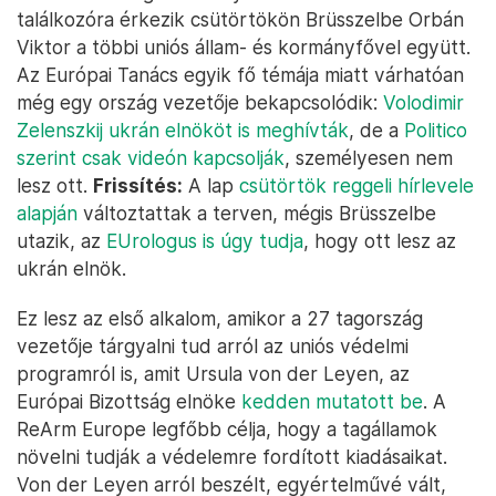
találkozóra érkezik csütörtökön Brüsszelbe Orbán
Viktor a többi uniós állam- és kormányfővel együtt.
Az Európai Tanács egyik fő témája miatt várhatóan
még egy ország vezetője bekapcsolódik:
Volodimir
Zelenszkij ukrán elnököt is meghívták
, de a
Politico
szerint csak videón kapcsolják
, személyesen nem
lesz ott.
Frissítés:
A lap
csütörtök reggeli hírlevele
alapján
változtattak a terven, mégis Brüsszelbe
utazik, az
EUrologus is úgy tudja
, hogy ott lesz az
ukrán elnök.
Ez lesz az első alkalom, amikor a 27 tagország
vezetője tárgyalni tud arról az uniós védelmi
programról is, amit Ursula von der Leyen, az
Európai Bizottság elnöke
kedden mutatott be
. A
ReArm Europe legfőbb célja, hogy a tagállamok
növelni tudják a védelemre fordított kiadásaikat.
Von der Leyen arról beszélt, egyértelművé vált,