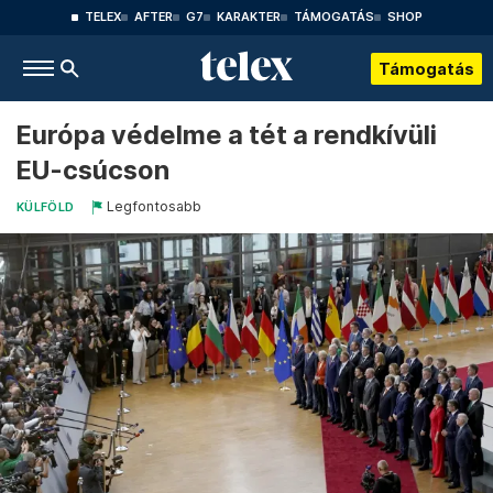
TELEX
AFTER
G7
KARAKTER
TÁMOGATÁS
SHOP
Támogatás
Európa védelme a tét a rendkívüli
EU-csúcson
Legfontosabb
KÜLFÖLD