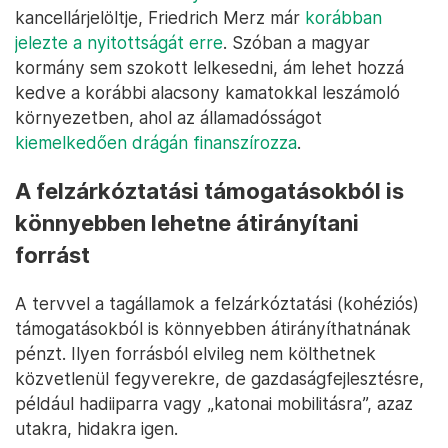
kancellárjelöltje, Friedrich Merz már
korábban
jelezte a nyitottságát erre
. Szóban a magyar
kormány sem szokott lelkesedni, ám lehet hozzá
kedve a korábbi alacsony kamatokkal leszámoló
környezetben, ahol az államadósságot
kiemelkedően drágán finanszírozza
.
A felzárkóztatási támogatásokból is
könnyebben lehetne átirányítani
forrást
A tervvel a tagállamok a felzárkóztatási (kohéziós)
támogatásokból is könnyebben átirányíthatnának
pénzt. Ilyen forrásból elvileg nem költhetnek
közvetlenül fegyverekre, de gazdaságfejlesztésre,
például hadiiparra vagy „katonai mobilitásra”, azaz
utakra, hidakra igen.