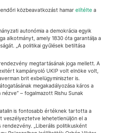
t rendőri közbeavatkozást hamar
elítélte
a
mányzati autonómia a demokrácia egyik
elga alkotmányt, amely 1830 óta garantálja a
gát. „A politikai gyűlések betiltása
a rendezvény megtartásának joga mellett. A
rexitért kampányoló UKIP volt elnöke volt,
averman brit exbelügyminiszter is.
látogatásának megakadályozása káros a
a nézve” – fogalmazott Rishu Sunak
alin is fontosabb értéknek tartotta a
t veszélyeztetve lehetetlenüljön el a
s rendezvény. „Liberális politikusként