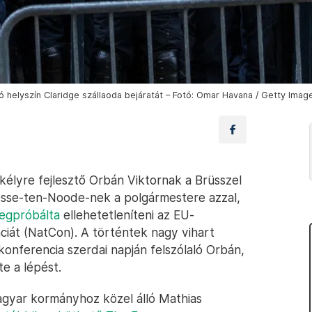
ó helyszín Claridge szállaoda bejáratát – Fotó: Omar Havana / Getty Imag
kélyre fejlesztő Orbán Viktornak a Brüsszel
Josse-ten-Noode-nek a polgármestere azzal,
egpróbálta
ellehetetleníteni az EU-
iát (NatCon). A történtek nagy vihart
onferencia szerdai napján felszólaló Orbán,
te a lépést.
agyar kormányhoz közel álló Mathias