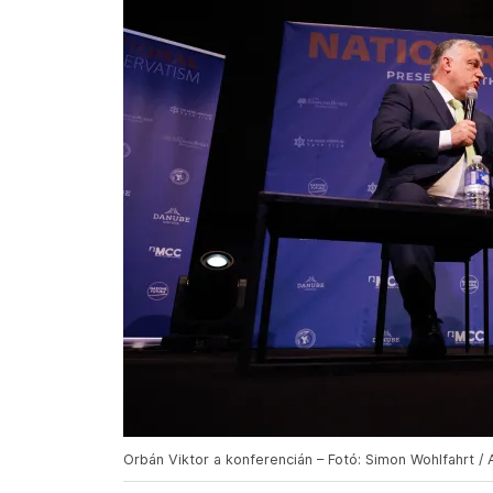
Orbán Viktor a konferencián – Fotó: Simon Wohlfahrt /