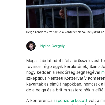
Belga rendőrök zárják le a konferenciának helyszínt ad
Nyilas Gergely
Magas labdát adott fel a brüsszelezést tö
fővárosi régió egyik kerületének, Saint-
hogy kedden a rendőrség segítségével
m
szkeptikus Nemzeti Konzervatív Konferenc
kavartak az elmúlt napokban, nemcsak a k
de a belga és a brit miniszterelnök is elítél
A konferencia
szponzorai között
volt a m