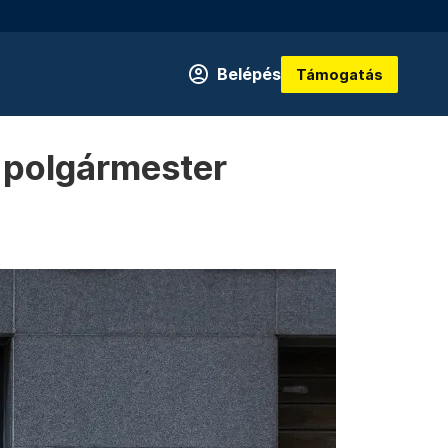
Belépés
Támogatás
i polgármester