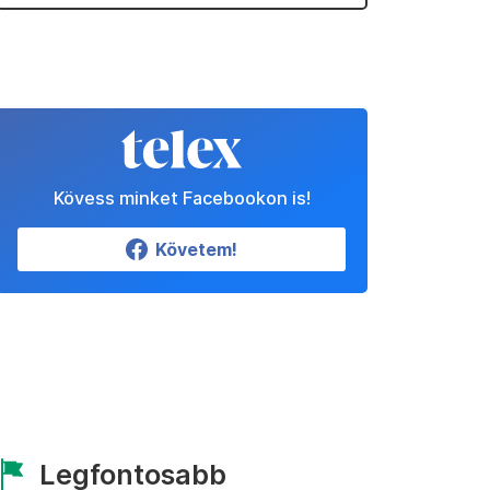
Kövess minket Facebookon is!
Követem!
Legfontosabb