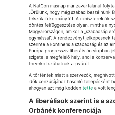
A NatCon másnap már zavartalanul folytató
„Örülünk, hogy még szabad beszélnünk B
felszólaló kormányfőt. A miniszterelnök s
döntés felfüggesztése olyan, mintha a n
Magyarországon, amikor a „szabadság erő
egymással”. A rendezvényt jelképesnek tart
szerinte a kontinens a szabadság és az 
Európa progresszív liberális óceánjában 
szigete, a megfelelő hely, ahol a konzerv
terveket szőhetnek a jövőről.
A történtek miatt a szervezők, meghívott
idők cenzúrájához hasonló fellépésként be
ahogyan azt még kedden
tette
a volt len
A liberálisok szerint is a 
Orbánék konferenciája