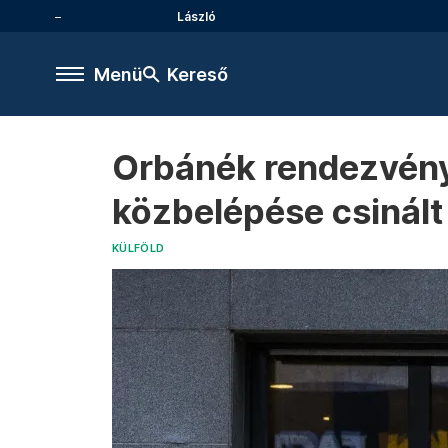
László
Menü
Kereső
Orbánék rendezvényé
közbelépése csinált
KÜLFÖLD