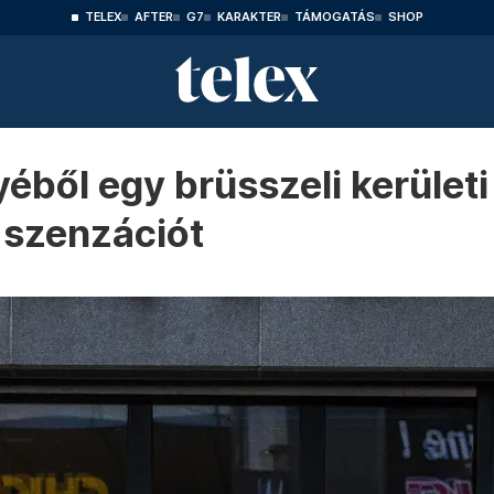
TELEX
AFTER
G7
KARAKTER
TÁMOGATÁS
SHOP
ből egy brüsszeli kerület
 szenzációt