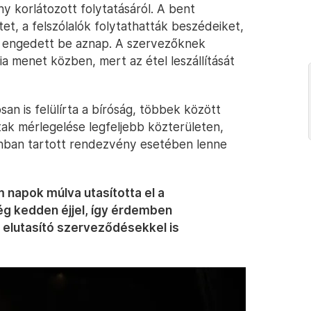
 korlátozott folytatásáról. A bent
et, a felszólalók folytathatták beszédeiket,
 engedett be aznap. A szervezőknek
nia menet közben, mert az étel leszállítását
an is felülírta a bíróság, többek között
tak mérlegelése legfeljebb közterületen,
nban tartott rendezvény esetében lenne
 napok múlva utasította el a
g kedden éjjel, így érdemben
 elutasító szerveződésekkel is