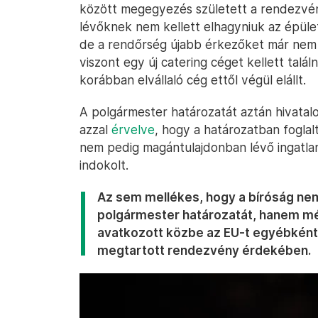
között megegyezés született a rendezvény
lévőknek nem kellett elhagyniuk az épület
de a rendőrség újabb érkezőket már nem
viszont egy új catering céget kellett talál
korábban elvállaló cég ettől végül elállt.
A polgármester határozatát aztán hivatalos
azzal
érvelve
, hogy a határozatban foglal
nem pedig magántulajdonban lévő ingatla
indokolt.
Az sem mellékes, hogy a bíróság nem
polgármester határozatát, hanem mé
avatkozott közbe az EU-t egyébként
megtartott rendezvény érdekében.