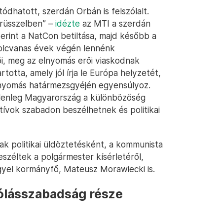
dhatott, szerdán Orbán is felszólalt.
rüsszelben” –
idézte
az MTI a szerdán
zerint a NatCon betiltása, majd később a
yolcvanas évek végén lennénk
i, meg az elnyomás erői viaskodnak
otta, amely jól írja le Európa helyzetét,
elnyomás határmezsgyéjén egyensúlyoz.
jelenleg Magyarország a különbözőség
atívok szabadon beszélhetnek és politikai
ak politikai üldöztetésként, a kommunista
széltek a polgármester kísérletéről,
gyel kormányfő, Mateusz Morawiecki is.
szólásszabadság része