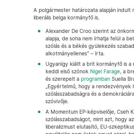
A polgármester határozata alapján indul
liberális belga kormányfő is.
Alexander De Croo szerint az önkor
alapja, de soha nem írhatja felül a b
szólás és a békés gyülekezés szabadsá
alkotmányellenes” – írta.
Ugyanígy kiállt a brit kormányfő is 
keddi első szónok
Nigel Farage
, a b
és szerepelt a
programban
Suella Br
„Egyértelmű, hogy a rendezvények 
szólásszabadságra és a demokráciár
szóvivője.
A Momentum EP-képviselője, Cseh Kat
szólásszabadságot, mint azt, hogy az
liberalizmust elutasító, EU-szkeptiku