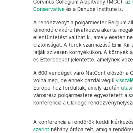
Corvinus Collegium Alapítvány (MCC),
az
Conservative
és a Danube Institute is.
A rendezvényt a polgármester Belgium al
kimondó cikkére hivatkozva akarta megak
ellentüntetést válthat ki, amely esetén n
biztonságát. A török származású Emir Kir
látják szívesen környékükön. A környék az
és Etterbeeket jelentette, amelynek vezet
A 600 vendéget váró NatCont először a 
volna meg, de ennek gazdái végül
visszal
Europe-hoz fordultak, amely azután
utasí
városrész polgármestere egyeztetett a sz
konferencia a Claridge rendezvényhelyszí
A konferencia a rendőrök keddi kiérkezés
szerint
néhány órába telt, amíg a rendőrs