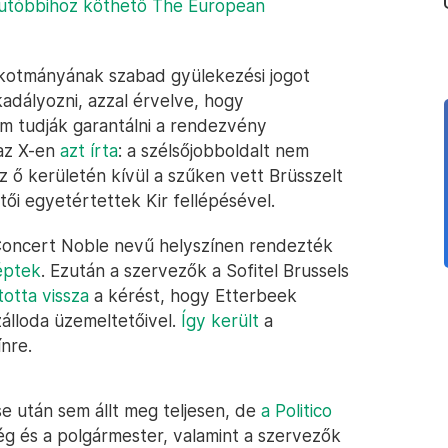
 utóbbihoz köthető The European
kotmányának szabad gyülekezési jogot
adályozni, azzal érvelve, hogy
em tudják garantálni a rendezvény
 az X-en
azt írta
: a szélsőjobboldalt nem
 ő kerületén kívül a szűken vett Brüsszelt
ői egyetértettek Kir fellépésével.
Concert Noble nevű helyszínen rendezték
éptek
. Ezután a szervezők a Sofitel Brussels
totta vissza
a kérést, hogy Etterbeek
álloda üzemeltetőivel.
Így került
a
nre.
e után sem állt meg teljesen, de
a Politico
ég és a polgármester, valamint a szervezők