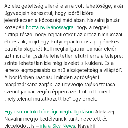
Az elszigeteltség ellenére arra volt lehetősége, akár
ügyvédjein keresztül, hogy időről időre
jelentkezzen a közösségi médiában. Navalnij január
közepén
hozta nyilvánosságra
, hogy a reggeli
rutinja része, hogy hajnali ötkor az orosz himnusszal
ébresztik, majd egy Putyin-párti orosz popénekes
patrióta slágerét kell meghallgatnia. Január elején
azt mondta, „szinte lehetetlen eljutni erre a telepre;
szinte lehetetlen ide még levelet is küldeni. Ez a
lehető legmagasabb szintű elszigeteltség a világtól”.
A börtönben ráadásul minden apróságért
magánzárkába zárják, az ügyvédje tájékoztatása
szerint január végén éppen azért ült ott, mert
„helytelenül mutatkozott be” egy őrnek.
Egy csütörtöki bírósági meghallgatáson
Alekszej
Navalnij még jó kedélyűnek tűnt, nevetett és
viccelődött is –
írja a Sky News
. Navalnij