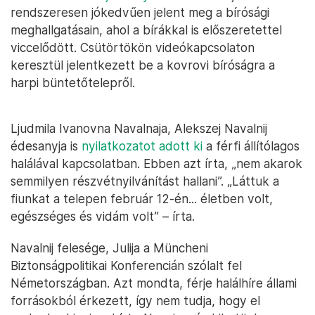
rendszeresen jókedvűen jelent meg a bírósági
meghallgatásain, ahol a bírákkal is előszeretettel
viccelődött. Csütörtökön videókapcsolaton
keresztül jelentkezett be a kovrovi bíróságra a
harpi büntetőtelepről.
Ljudmila Ivanovna Navalnaja, Alekszej Navalnij
édesanyja is
nyilatkozatot adott ki
a férfi állítólagos
halálával kapcsolatban. Ebben azt írta, „nem akarok
semmilyen részvétnyilvánítást hallani”. „Láttuk a
fiunkat a telepen február 12-én... életben volt,
egészséges és vidám volt” – írta.
Navalnij felesége, Julija a Müncheni
Biztonságpolitikai Konferencián szólalt fel
Németországban. Azt mondta, férje halálhíre állami
forrásokból érkezett, így nem tudja, hogy el