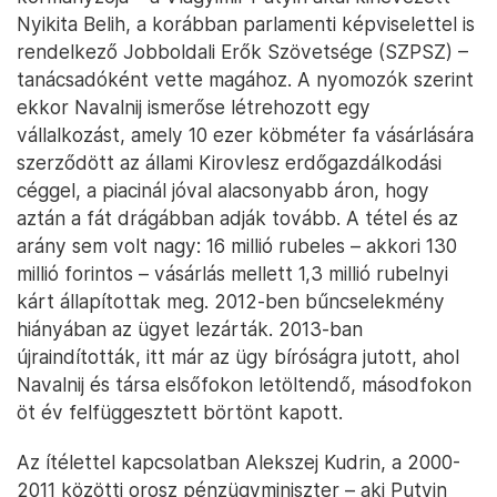
Nyikita Belih, a korábban parlamenti képviselettel is
rendelkező Jobboldali Erők Szövetsége (SZPSZ) –
tanácsadóként vette magához. A nyomozók szerint
ekkor Navalnij ismerőse létrehozott egy
vállalkozást, amely 10 ezer köbméter fa vásárlására
szerződött az állami Kirovlesz erdőgazdálkodási
céggel, a piacinál jóval alacsonyabb áron, hogy
aztán a fát drágábban adják tovább. A tétel és az
arány sem volt nagy: 16 millió rubeles – akkori 130
millió forintos – vásárlás mellett 1,3 millió rubelnyi
kárt állapítottak meg. 2012-ben bűncselekmény
hiányában az ügyet lezárták. 2013-ban
újraindították, itt már az ügy bíróságra jutott, ahol
Navalnij és társa elsőfokon letöltendő, másodfokon
öt év felfüggesztett börtönt kapott.
Az ítélettel kapcsolatban Alekszej Kudrin, a 2000-
2011 közötti orosz pénzügyminiszter – aki Putyin