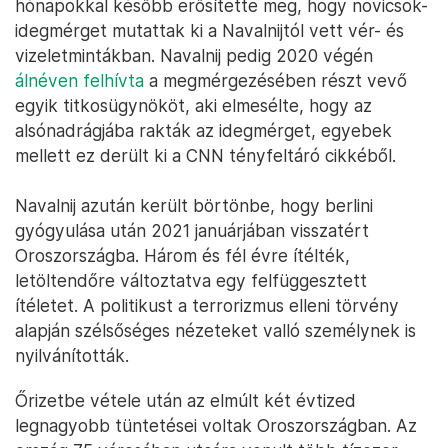
hónapokkal később erősítette meg, hogy novicsok-
idegmérget mutattak ki a Navalnijtól vett vér- és
vizeletmintákban. Navalnij pedig 2020 végén
álnéven felhívta
a megmérgezésében részt vevő
egyik titkosügynököt, aki elmesélte, hogy az
alsónadrágjába rakták az idegmérget, egyebek
mellett ez derült ki a CNN tényfeltáró cikkéből.
Navalnij azután került börtönbe, hogy berlini
gyógyulása után 2021 januárjában visszatért
Oroszországba. Három és fél évre ítélték,
letöltendőre változtatva egy felfüggesztett
ítéletet. A politikust a terrorizmus elleni törvény
alapján szélsőséges nézeteket valló személynek is
nyilvánították.
Őrizetbe vétele után az elmúlt két évtized
legnagyobb tüntetései voltak Oroszországban. Az