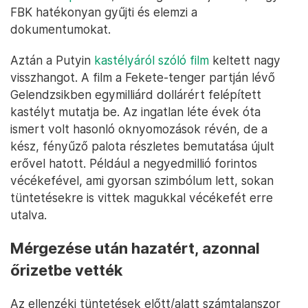
FBK hatékonyan gyűjti és elemzi a
dokumentumokat.
Aztán a Putyin
kastélyáról szóló film
keltett nagy
visszhangot. A film a Fekete-tenger partján lévő
Gelendzsikben egymilliárd dollárért felépített
kastélyt mutatja be. Az ingatlan léte évek óta
ismert volt hasonló oknyomozások révén, de a
kész, fényűző palota részletes bemutatása újult
erővel hatott. Például a negyedmillió forintos
vécékefével, ami gyorsan szimbólum lett, sokan
tüntetésekre is vittek magukkal vécékefét erre
utalva.
Mérgezése után hazatért, azonnal
őrizetbe vették
Az ellenzéki tüntetések előtt/alatt számtalanszor