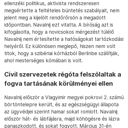
ellenzéki politikus, aktivista rendszeresen
megsértette a feltételes büntetés szabályait, nem
jelent meg a kijelölt rendőrőrsön a megadott
időpontban. Navalnij ezt vitatta. A bíróság azt is
kifogásolta, hogy a novicsokos mérgezést túlélő
Navalnij nem értesítette a hatóságokat tartózkodási
helyéről. Ez különösen meglepő, hiszen nem volt
titok, hogy a szibériai kórházból Berlinbe szállítják,
ahol mesterséges kómában is volt.
Civil szervezetek régóta felszólaltak a
fogva tartásának körülményei ellen
Navalnij először a Vlagyimir megyei pokrovi 2. számú
börtöntelepre került, és az egészségügyi állapota
az ügyvédjei szerint hamar sokat romlott. Navalnij
először hát- és lábfájásra, majd köhögésre és lázra
panaszkodott, és sokat fogyott. Március 31-én