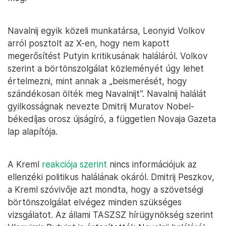
Navalnij egyik közeli munkatársa, Leonyid Volkov
arról posztolt az X-en, hogy nem kapott
megerősítést Putyin kritikusának haláláról. Volkov
szerint a börtönszolgálat közleményét úgy lehet
értelmezni, mint annak a „beismerését, hogy
szándékosan ölték meg Navalnijt”. Navalnij halálát
gyilkosságnak nevezte Dmitrij Muratov Nobel-
békedíjas orosz újságíró, a független Novaja Gazeta
lap alapítója.
A Kreml
reakciója szerint
nincs információjuk az
ellenzéki politikus halálának okáról. Dmitrij Peszkov,
a Kreml szóvivője azt mondta, hogy a szövetségi
börtönszolgálat elvégez minden szükséges
vizsgálatot. Az állami TASZSZ hírügynökség szerint