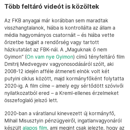
Több feltáró videót is közöltek
Az FKB anyagai már korábban sem maradtak
visszhangtalanok, hiába is kontrollálta az állam a
média hagyományos csatornáit – és hiába vette
őrizetbe tagjait a rendőrség vagy tartott
házkutatást az FBK-nál. A „Maguknak ő nem
Gyimon” (
On vam nye Gyimon
) című tényfeltáró film
Dmitrij Medvegyev vagyonosodásáról szólt, aki
2008-12 idején afféle átmeneti elnök volt két
putyini ciklus között, majd kormányfőként folytatta
2020-ig. A film címe – amely egy sértődött szóvivői
nyilatkozatból ered – a Kreml-ellenes érzelmeket
összefoglaló jelszó lett.
2020-ban a váratlanul kinevezett új kormányfő,
Mihail Misusztyin pénzügyeiről, ingatlanvagyonáról
készült
alapos film
, ami megint csak jelezte, hogy az