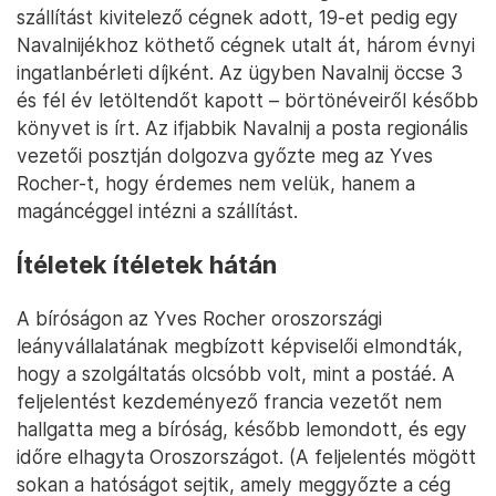
szállítást kivitelező cégnek adott, 19-et pedig egy
Navalnijékhoz köthető cégnek utalt át, három évnyi
ingatlanbérleti díjként. Az ügyben Navalnij öccse 3
és fél év letöltendőt kapott – börtönéveiről később
könyvet is írt. Az ifjabbik Navalnij a posta regionális
vezetői posztján dolgozva győzte meg az Yves
Rocher-t, hogy érdemes nem velük, hanem a
magáncéggel intézni a szállítást.
Ítéletek ítéletek hátán
A bíróságon az Yves Rocher oroszországi
leányvállalatának megbízott képviselői elmondták,
hogy a szolgáltatás olcsóbb volt, mint a postáé. A
feljelentést kezdeményező francia vezetőt nem
hallgatta meg a bíróság, később lemondott, és egy
időre elhagyta Oroszországot. (A feljelentés mögött
sokan a hatóságot sejtik, amely meggyőzte a cég