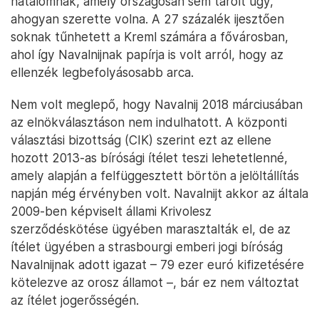
hatalomnak, amely országosan sem tarolt úgy,
ahogyan szerette volna. A 27 százalék ijesztően
soknak tűnhetett a Kreml számára a fővárosban,
ahol így Navalnijnak papírja is volt arról, hogy az
ellenzék legbefolyásosabb arca.
Nem volt meglepő, hogy Navalnij 2018 márciusában
az elnökválasztáson nem indulhatott. A központi
választási bizottság (CIK) szerint ezt az ellene
hozott 2013-as bírósági ítélet teszi lehetetlenné,
amely alapján a felfüggesztett börtön a jelöltállítás
napján még érvényben volt. Navalnijt akkor az általa
2009-ben képviselt állami Krivolesz
szerződéskötése ügyében marasztalták el, de az
ítélet ügyében a strasbourgi emberi jogi bíróság
Navalnijnak adott igazat – 79 ezer euró kifizetésére
kötelezve az orosz államot –, bár ez nem változtat
az ítélet jogerősségén.