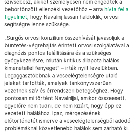
szívsebész, akiket személyesen nem engedtek a
bebörtönzött ellenzéki vezetőhöz – arra
hívta fel a
figyelmet
, hogy Navalnij lassan haldoklik, orvosi
segítségre lenne szüksége.
„Sürgős orvosi konzílium összehívását javasoljuk a
büntetés-végrehajtás érintett orvosi szolgálatával a
diagnózis pontos felállítására és a szükséges
gyógykezelésre, miután kritikus állapota halálos
kimenetellel fenyeget” – írták nyílt levelükben.
Legaggasztóbbnak a veseelégtelenségre utaló
jeleket tartották, amelyek tankönyvszerűen
vezetnek szív és érrendszeri betegséghez. Hogy
pontosan mi történt Navalnijjal, amikor összeesett,
egyelőre nem tudni, de nem kizárt, hogy épp ez
vezetett halálához. Igaz, mérgezésének
előtörténetét ismerve a veseelégtelenségből adódó
problémáknál közvetlenebb halálok sem zárható ki.