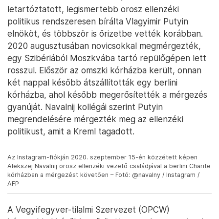
letartóztatott, legismertebb orosz ellenzéki
politikus rendszeresen bírálta Vlagyimir Putyin
elnököt, és többször is őrizetbe vették korábban.
2020 augusztusában novicsokkal megmérgezték,
egy Szibériából Moszkvába tartó repülőgépen lett
rosszul. Először az omszki kórházba került, onnan
két nappal később átszállították egy berlini
kórházba, ahol később megerősítették a mérgezés
gyanúját. Navalnij kollégái szerint Putyin
megrendelésére mérgezték meg az ellenzéki
politikust, amit a Kreml tagadott.
Az Instagram-fiókján 2020. szeptember 15-én közzétett képen
Alekszej Navalnij orosz ellenzéki vezető családjával a berlini Charite
kórházban a mérgezést követően – Fotó: @navalny / Instagram /
AFP
A Vegyifegyver-tilalmi Szervezet (OPCW)