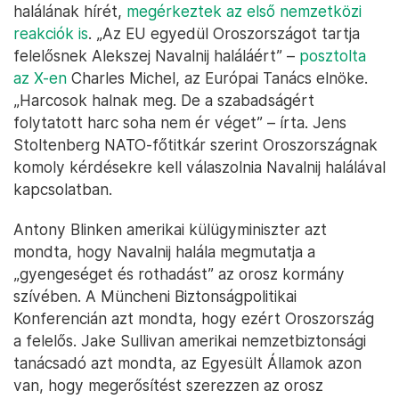
halálának hírét,
megérkeztek az első nemzetközi
reakciók is
. „Az EU egyedül Oroszországot tartja
felelősnek Alekszej Navalnij haláláért” –
posztolta
az X-en
Charles Michel, az Európai Tanács elnöke.
„Harcosok halnak meg. De a szabadságért
folytatott harc soha nem ér véget” – írta. Jens
Stoltenberg NATO-főtitkár szerint Oroszországnak
komoly kérdésekre kell válaszolnia Navalnij halálával
kapcsolatban.
Antony Blinken amerikai külügyminiszter azt
mondta, hogy Navalnij halála megmutatja a
„gyengeséget és rothadást” az orosz kormány
szívében. A Müncheni Biztonságpolitikai
Konferencián azt mondta, hogy ezért Oroszország
a felelős. Jake Sullivan amerikai nemzetbiztonsági
tanácsadó azt mondta, az Egyesült Államok azon
van, hogy megerősítést szerezzen az orosz