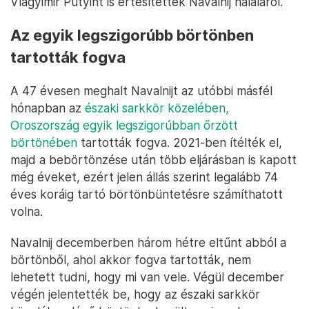
Vlagyimir Putyint is értesítették Navalnij haláláról.
Az egyik legszigorúbb börtönben
tartották fogva
A 47 évesen meghalt Navalnijt az utóbbi másfél
hónapban az
északi sarkkör közelében,
Oroszország egyik legszigorúbban őrzött
börtönében
tartották fogva. 2021-ben ítélték el,
majd a bebörtönzése után több eljárásban is kapott
még éveket, ezért jelen állás szerint legalább 74
éves koráig tartó börtönbüntetésre számíthatott
volna.
Navalnij decemberben három hétre eltűnt abból a
börtönből, ahol akkor fogva tartották, nem
lehetett tudni, hogy mi van vele. Végül december
végén jelentették be, hogy az északi sarkkör