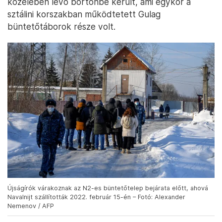
közelében lévő börtönbe került, ami egykor a
sztálini korszakban működtetett Gulag
büntetőtáborok része volt.
Újságírók várakoznak az N2-es büntetőtelep bejárata előtt, ahová
Navalnijt szállították 2022. február 15-én – Fotó: Alexander
Nemenov / AFP