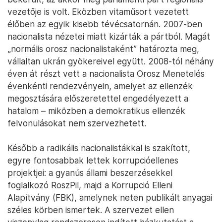
vezetője is volt. Eközben vitaműsort vezetett
élőben az egyik kisebb tévécsatornán. 2007-ben
nacionalista nézetei miatt kizárták a pártból. Magát
„normális orosz nacionalistaként” határozta meg,
vállaltan ukrán gyökereivel együtt. 2008-tól néhány
éven át részt vett a nacionalista Orosz Menetelés
évenkénti rendezvényein, amelyet az ellenzék
megosztására előszeretettel engedélyezett a
hatalom – miközben a demokratikus ellenzék
felvonulásokat nem szervezhetett.
Később a radikális nacionalistákkal is szakított,
egyre fontosabbak lettek korrupcióellenes
projektjei: a gyanús állami beszerzésekkel
foglalkozó RoszPil, majd a Korrupció Elleni
Alapítvány (FBK), amelynek neten publikált anyagai
széles körben ismertek. A szervezet ellen