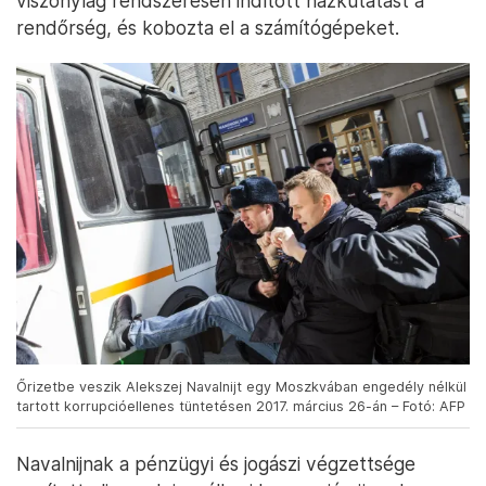
viszonylag rendszeresen indított házkutatást a
rendőrség, és kobozta el a számítógépeket.
Őrizetbe veszik Alekszej Navalnijt egy Moszkvában engedély nélkül
tartott korrupcióellenes tüntetésen 2017. március 26-án – Fotó: AFP
Navalnijnak a pénzügyi és jogászi végzettsége