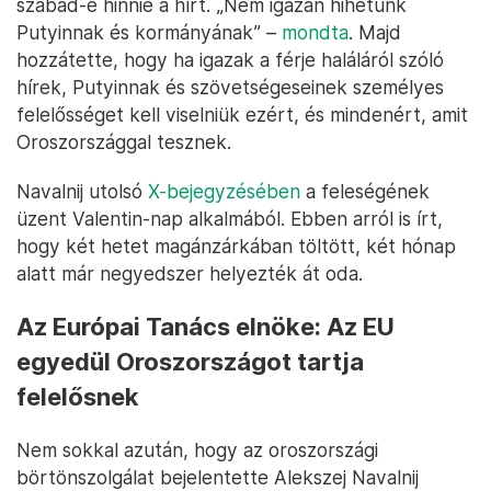
szabad-e hinnie a hírt. „Nem igazán hihetünk
Putyinnak és kormányának” –
mondta
. Majd
hozzátette, hogy ha igazak a férje haláláról szóló
hírek, Putyinnak és szövetségeseinek személyes
felelősséget kell viselniük ezért, és mindenért, amit
Oroszországgal tesznek.
Navalnij utolsó
X-bejegyzésében
a feleségének
üzent Valentin-nap alkalmából. Ebben arról is írt,
hogy két hetet magánzárkában töltött, két hónap
alatt már negyedszer helyezték át oda.
Az Európai Tanács elnöke: Az EU
egyedül Oroszországot tartja
felelősnek
Nem sokkal azután, hogy az oroszországi
börtönszolgálat bejelentette Alekszej Navalnij