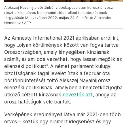
Alekszej Navalnij a börtönből videokapcsolaton keresztül vesz
részt a kilencéves börtönbüntetése elleni fellebbezésének
tárgyalásán Moszkvában 2022. május 24-én – Fotó: Alexander
Nemenov / AFP
Az Amnesty International 2021 áprilisában arról írt,
hogy „olyan körülmények között van fogva tartva
Oroszországban, amely lényegében kínzásnak
számít, és ami oda vezethet, hogy lassan megölik az
ellenzéki politikust”. A német parlament külügyi
bizottságának tagjai levelet írtak a február óta
börtönbüntetését töltő Alekszej Navalnij orosz
ellenzéki politikusnak, amelyben a nemzetközi jogba
ütköző célzott kínzásnak
nevezték azt
, ahogy az
orosz hatóságok vele bántak.
Vérképének eredményeit látva már 2021-ben több
orvos – köztük egy elismert idegsebész és egy