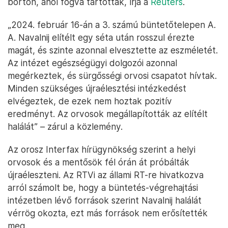
börtön, ahol fogva tartották, írja a
Reuters
.
„2024. február 16-án a 3. számú büntetőtelepen A.
A. Navalnij elítélt egy séta után rosszul érezte
magát, és szinte azonnal elvesztette az eszméletét.
Az intézet egészségügyi dolgozói azonnal
megérkeztek, és sürgősségi orvosi csapatot hívtak.
Minden szükséges újraélesztési intézkedést
elvégeztek, de ezek nem hoztak pozitív
eredményt. Az orvosok megállapították az elítélt
halálát” – zárul a közlemény.
Az orosz Interfax hírügynökség szerint a helyi
orvosok és a mentősök fél órán át próbálták
újraéleszteni. Az RTVi az állami RT-re hivatkozva
arról számolt be, hogy a büntetés-végrehajtási
intézetben lévő források szerint Navalnij halálát
vérrög okozta, ezt más források nem erősítették
meg.