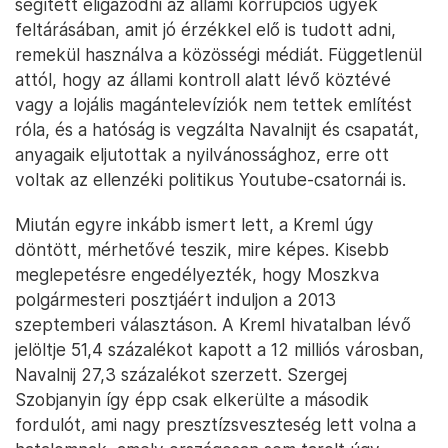
segített eligazodni az állami korrupciós ügyek
feltárásában, amit jó érzékkel elő is tudott adni,
remekül használva a közösségi médiát. Függetlenül
attól, hogy az állami kontroll alatt lévő köztévé
vagy a lojális magántelevíziók nem tettek említést
róla, és a hatóság is vegzálta Navalnijt és csapatát,
anyagaik eljutottak a nyilvánossághoz, erre ott
voltak az ellenzéki politikus Youtube-csatornái is.
Miután egyre inkább ismert lett, a Kreml úgy
döntött, mérhetővé teszik, mire képes. Kisebb
meglepetésre engedélyezték, hogy Moszkva
polgármesteri posztjáért induljon a 2013
szeptemberi választáson. A Kreml hivatalban lévő
jelöltje 51,4 százalékot kapott a 12 milliós városban,
Navalnij 27,3 százalékot szerzett. Szergej
Szobjanyin így épp csak elkerülte a második
fordulót, ami nagy presztízsveszteség lett volna a