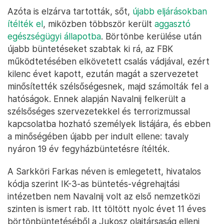
Azóta is elzárva tartották, sőt,
újabb eljárásokban
ítélték el
, miközben többször került
aggasztó
egészségügyi állapotba
. Börtönbe kerülése után
újabb büntetéseket szabtak ki rá, az FBK
működtetésében elkövetett csalás vádjával, ezért
kilenc évet kapott, ezután magát a szervezetet
minősítették szélsőségesnek, majd számolták fel a
hatóságok. Ennek alapján Navalnij felkerült a
szélsőséges szervezetekkel és terrorizmussal
kapcsolatba hozható személyek listájára, és ebben
a minőségében újabb per indult ellene: tavaly
nyáron 19 év fegyházbüntetésre ítélték.
A Sarkköri Farkas néven is emlegetett, hivatalos
kódja szerint IK-3-as büntetés-végrehajtási
intézetben nem Navalnij volt az első nemzetközi
szinten is ismert rab. Itt töltött nyolc évet 11 éves
börtönbüntetéséből a Jukosz olajtársaság elleni