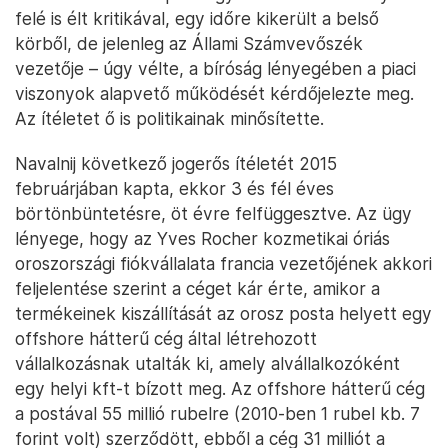
felé is élt kritikával, egy időre kikerült a belső
körből, de jelenleg az Állami Számvevőszék
vezetője – úgy vélte, a bíróság lényegében a piaci
viszonyok alapvető működését kérdőjelezte meg.
Az ítéletet ő is politikainak minősítette.
Navalnij következő jogerős ítéletét 2015
februárjában kapta, ekkor 3 és fél éves
börtönbüntetésre, öt évre felfüggesztve. Az ügy
lényege, hogy az Yves Rocher kozmetikai óriás
oroszországi fiókvállalata francia vezetőjének akkori
feljelentése szerint a céget kár érte, amikor a
termékeinek kiszállítását az orosz posta helyett egy
offshore hátterű cég által létrehozott
vállalkozásnak utalták ki, amely alvállalkozóként
egy helyi kft-t bízott meg. Az offshore hátterű cég
a postával 55 millió rubelre (2010-ben 1 rubel kb. 7
forint volt) szerződött, ebből a cég 31 milliót a