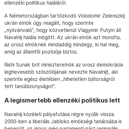
ellenzéki politikus haláláról.
A Németországban tartózkodó Volodomir Zelenszkij
ukrán elnök úgy reagált, hogy szerinte
„nyilvánvaló”, hogy közvetlenül Vlagyimir Putyin áll
Navalnij halála mögött. Az ukrán elnök azt mondta,
az orosz elnöknek mindaddig mindegy, ki hal meg,
amíg az államfői pozíciója biztos.
Rishi Sunak brit miniszterelnök az orosz demokrácia
leghevesebb szószólójának nevezte Navalnijt, aki
szerinte egész életében „hihetetlen bátorságról
tett tanúbizonyságot”.
A legismertebb ellenzéki politikus lett
Navalnij közéleti pályafutása régre nyúlik vissza.
2000-ben a liberális Jabloko elnökségi tanácsába is
bekerült, az akkor még parlamenti párt regionális