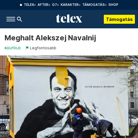
TELEX
AFTER
G7
KARAKTER
TÁMOGATÁS
SHOP
Támogatás
Meghalt Alekszej Navalnij
Legfontosabb
KÜLFÖLD