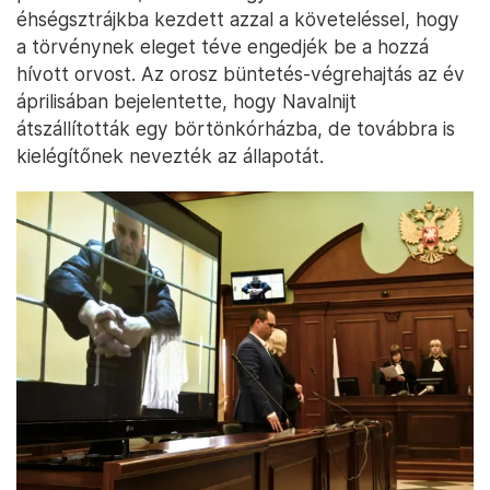
éhségsztrájkba kezdett azzal a követeléssel, hogy
a törvénynek eleget téve engedjék be a hozzá
hívott orvost. Az orosz büntetés-végrehajtás az év
áprilisában bejelentette, hogy Navalnijt
átszállították egy börtönkórházba, de továbbra is
kielégítőnek nevezték az állapotát.