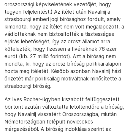
oroszországi képviseletének vezetőjét, hogy
tegyen feljelentést.) Az ítélet után Navalnij a
strasbourgi emberi jogi bírósághoz fordult, amely
kimondta, hogy az ítélet nem volt megalapozott, a
vádlottaknak nem biztosították a tisztességes
eljárás lehetőségét, így az orosz államot arra
kötelezték, hogy fizessen a fivéreknek 76 ezer
eurót (kb. 27 millió forintot). Azt a bíróság nem
mondta, ki, hogy az orosz bíróság politikai alapon
hozta meg ítéletét. Később azonban Navalnij házi
őrizetét már politikailag motiváltnak minősítette a
strasbourgi bíróság.
Az Ives Rocher-ügyben kiszabott felfüggesztett
börtönt azután változtatta letöltendőre a bíróság,
hogy Navalnij visszatért Oroszországba, miután
Németországban felépült novicsokos
mérgezéséből. A bíróság indoklása szerint az