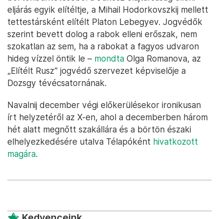
eljárás egyik elítéltje, a Mihail Hodorkovszkij mellett
tettestársként elítélt Platon Lebegyev. Jogvédők
szerint bevett dolog a rabok elleni erőszak, nem
szokatlan az sem, ha a rabokat a fagyos udvaron
hideg vízzel öntik le –
mondta
Olga Romanova, az
„Elítélt Rusz” jogvédő szervezet képviselője a
Dozsgy tévécsatornának.
Navalnij december végi előkerülésekor ironikusan
írt helyzetéről az X-en, ahol a decemberben három
hét alatt megnőtt szakállára és a börtön északi
elhelyezkedésére utalva Télapóként
hivatkozott
magára
.
Kedvenceink