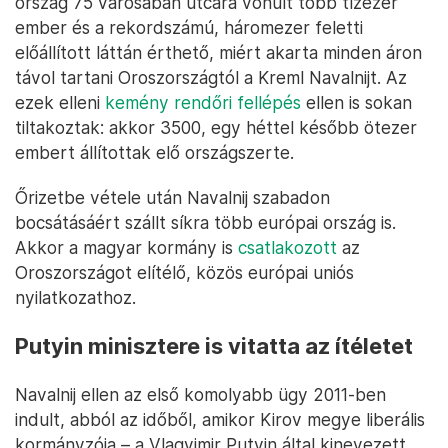
ország 75 városában utcára vonult több tízezer
ember és a rekordszámú, háromezer feletti
előállított láttán érthető, miért akarta minden áron
távol tartani Oroszországtól a Kreml Navalnijt. Az
ezek elleni
kemény rendőri fellépés
ellen is sokan
tiltakoztak: akkor 3500, egy héttel később ötezer
embert állítottak elő országszerte.
Őrizetbe vétele után Navalnij szabadon
bocsátásáért szállt síkra több európai ország is.
Akkor a magyar kormány is
csatlakozott
az
Oroszországot elítélő, közös európai uniós
nyilatkozathoz.
Putyin minisztere is vitatta az ítéletet
Navalnij ellen az első komolyabb ügy 2011-ben
indult, abból az időből, amikor Kirov megye liberális
kormányzója – a Vlagyimir Putyin által kinevezett