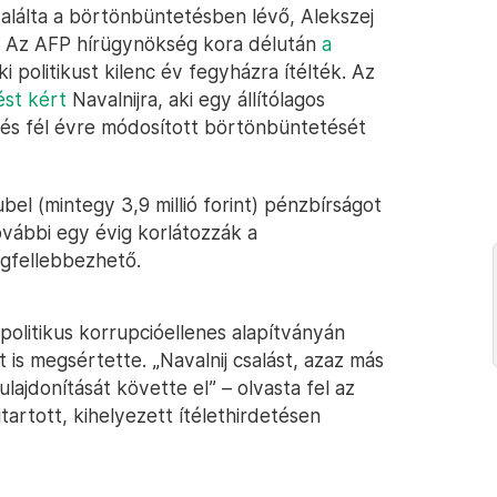
alálta a börtönbüntetésben lévő, Alekszej
. Az AFP hírügynökség kora délután
a
i politikust kilenc év fegyházra ítélték. Az
st kért
Navalnijra, aki egy állítólagos
t és fél évre módosított börtönbüntetését
rubel (mintegy 3,9 millió forint) pénzbírságot
ovábbi egy évig korlátozzák a
egfellebbezhető.
 politikus korrupcióellenes alapítványán
t is megsértette. „Navalnij csalást, azaz más
ajdonítását követte el” – olvasta fel az
artott, kihelyezett ítélethirdetésen