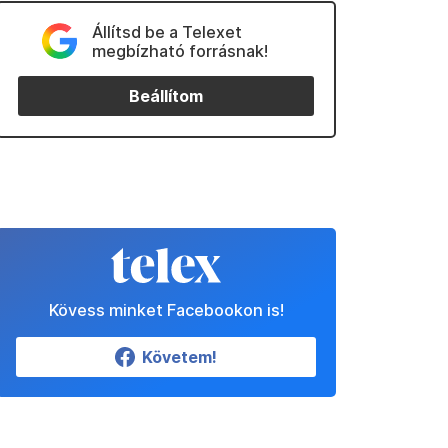
Állítsd be a Telexet
megbízható forrásnak!
Beállítom
Kövess minket Facebookon is!
Követem!