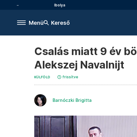
Ibolya
Menü
Kereső
Csalás miatt 9 év bör
Alekszej Navalnijt
frissítve
KÜLFÖLD
Barnóczki Brigitta