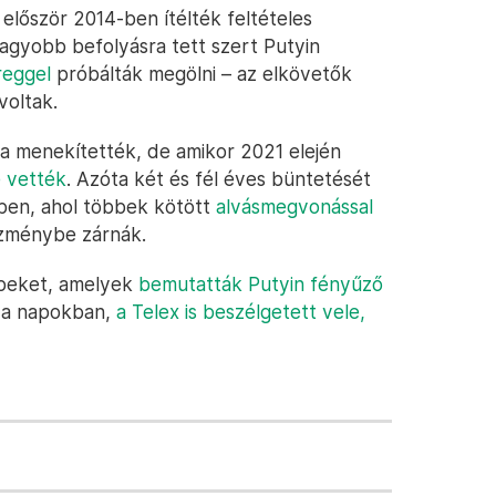
t először 2014-ben ítélték feltételes
agyobb befolyásra tett szert Putyin
reggel
próbálták megölni – az elkövetők
voltak.
a menekítették, de amikor 2021 elején
e vették
. Azóta két és fél éves büntetését
yben, ahol többek kötött
alvásmegvonással
ézménybe zárnák.
épeket, amelyek
bemutatták Putyin fényűző
t a napokban,
a Telex is beszélgetett vele,