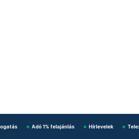
ogatás
Adó 1% felajánlás
Hírlevelek
Tele