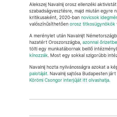
Alekszej Navalnij orosz ellenzéki aktivistá
szabadságvesztésre, majd miután egyre n
kritikusaként, 2020-ban
novicsok idegmé
valószínűsíthetően
orosz titkosügynökök
A merénylet után Navalnijt Németországb
hazatért Oroszországba,
azonnal őrizetb
tölti egy munkatábornak beillő intézmén
kínozzák
. Most egy sokkal szigorúbb int
Navalnij hozta nyilvánosságra azokat a k
palotáját.
Navalnij sajtósa Budapesten jár
Körömi Csongor interjúját itt olvashatja.