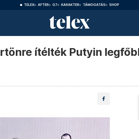
TELEX
AFTER
G7
KARAKTER
TÁMOGATÁS
SHOP
tönre ítélték Putyin legfőbb