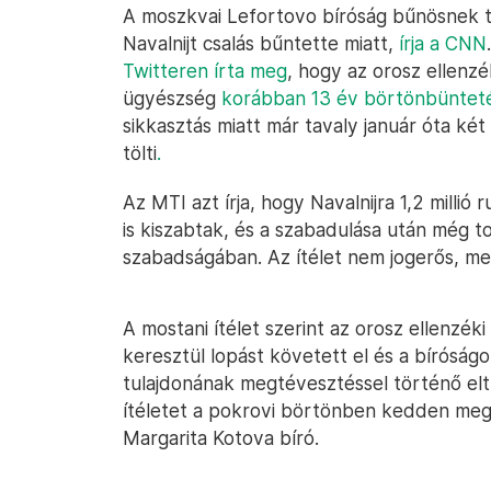
A moszkvai Lefortovo bíróság bűnösnek t
Navalnijt csalás bűntette miatt,
írja a CNN
Twitteren írta meg
, hogy az orosz ellenzék
ügyészség
korábban 13 év börtönbünteté
sikkasztás miatt már tavaly január óta ké
tölti
.
Az MTI azt írja, hogy Navalnijra 1,2 millió 
is kiszabtak, és a szabadulása után még t
szabadságában. Az ítélet nem jogerős, m
A mostani ítélet szerint az orosz ellenzéki
keresztül lopást követett el és a bíróságo
tulajdonának megtévesztéssel történő eltul
ítéletet a pokrovi börtönben kedden megt
Margarita Kotova bíró.