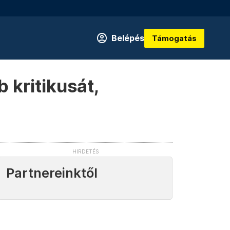
Belépés
Támogatás
 kritikusát,
Partnereinktől