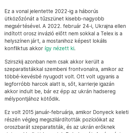
Ez a vonal jelentette 2022-ig a háborús
ütközőzónát a tűzszünet kisebb-nagyobb
megsértésével. A 2022. február 24-i, Ukrajna ellen
indított orosz invázió előtt nem sokkal a Telex is a
helyszínen járt, a mostanihoz képest lokális
konfliktus akkor
így nézett ki
.
Szirszkij azonban nem csak akkor került a
szeparatistákkal szembeni frontvonalra, amikor az
többé-kevésbé nyugodt volt. Ott volt ugyanis a
legforróbb harcok alatt is, sőt, karrierje igazán
akkor indult be, bár ez épp az ukrán hadsereg
mélypontjához kötődik.
Ez volt 2015 január-februárja, amikor Donyeck keleti
részén végleg megszilárdították pozícióikat az
oroszbarát szeparatisták, és az ukrán erőknek