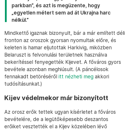
parkban”, és azt is megüzente, hogy
„egyetlen métert sem ad át Ukrajna harc
nélkül.”
Mindkettő igaznak bizonyult, bár a már említett déli
fronton az oroszok gyorsan nyomultak előre, és
keleten is hamar eljutottak Harkivig, miközben
Belaruszt is felvonulási területnek használva
bekerítéssel fenyegették Kijevet. A főváros gyors
bevétele azonban meghiúsult. (A páncélosok
fennakadt betöréséről
itt nézheti meg
akkori
tudósításunkat.)
Kijev védelmekor már bizonyított
Az orosz erők tettek ugyan kísérletet a főváros
bevételére, de a legütőképesebb deszantos
erőiket vesztették el a Kijev közelében lévő