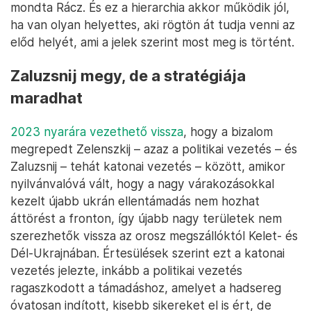
mondta Rácz. És ez a hierarchia akkor működik jól,
ha van olyan helyettes, aki rögtön át tudja venni az
előd helyét, ami a jelek szerint most meg is történt.
Zaluzsnij megy, de a stratégiája
maradhat
2023 nyarára vezethető vissza
, hogy a bizalom
megrepedt Zelenszkij – azaz a politikai vezetés – és
Zaluzsnij – tehát katonai vezetés – között, amikor
nyilvánvalóvá vált, hogy a nagy várakozásokkal
kezelt újabb ukrán ellentámadás nem hozhat
áttörést a fronton, így újabb nagy területek nem
szerezhetők vissza az orosz megszállóktól Kelet- és
Dél-Ukrajnában. Értesülések szerint ezt a katonai
vezetés jelezte, inkább a politikai vezetés
ragaszkodott a támadáshoz, amelyet a hadsereg
óvatosan indított, kisebb sikereket el is ért, de