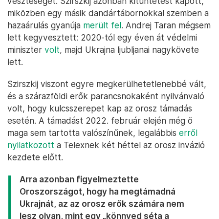
veszteséget. Szirszkij azonban kitüntetést kapott,
miközben egy másik dandártábornokkal szemben a
hazaárulás gyanúja
merült fel
. Andrej Taran mégsem
lett kegyvesztett: 2020-tól egy éven át védelmi
miniszter
volt
, majd Ukrajna ljubljanai nagykövete
lett.
Szirszkij viszont egyre megkerülhetetlenebbé vált,
és a szárazföldi erők parancsnokaként nyilvánvaló
volt, hogy kulcsszerepet kap az orosz támadás
esetén. A támadást 2022. február elején még ő
maga sem tartotta valószínűnek, legalábbis
erről
nyilatkozott
a Telexnek két héttel az orosz invázió
kezdete előtt.
Arra azonban figyelmeztette
Oroszországot, hogy ha megtámadná
Ukrajnát, az az orosz erők számára nem
lesz olyan, mint egy „könnyed séta a