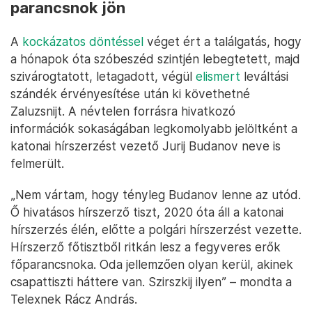
parancsnok jön
A
kockázatos döntéssel
véget ért a találgatás, hogy
a hónapok óta szóbeszéd szintjén lebegtetett, majd
szivárogtatott, letagadott, végül
elismert
leváltási
szándék érvényesítése után ki követhetné
Zaluzsnijt. A névtelen forrásra hivatkozó
információk sokaságában legkomolyabb jelöltként a
katonai hírszerzést vezető Jurij Budanov neve is
felmerült.
„Nem vártam, hogy tényleg Budanov lenne az utód.
Ő hivatásos hírszerző tiszt, 2020 óta áll a katonai
hírszerzés élén, előtte a polgári hírszerzést vezette.
Hírszerző főtisztből ritkán lesz a fegyveres erők
főparancsnoka. Oda jellemzően olyan kerül, akinek
csapattiszti háttere van. Szirszkij ilyen” – mondta a
Telexnek Rácz András.