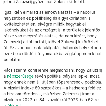
jelenti Zaluzsnij győzelmét Zelenszkij felett.
Igaz, idén elmarad az elnökválasztás – a háborús
helyzetben ez politikailag és a gyakorlatban is
kivitelezhetetlen, elvégre milliók hagyták el
lakóhelyüket és az országot is, a területek jelentős
része van megszállás alatt –, de nem kizárt, hogy
Zelenszkij attól tartott, idővel Zaluzsnij lekörözheti
őt. Ez azonban csak találgatás, háborús helyzetben
ezekbe a döntési folyamatokba végképp nem lehet
belelátni.
Rácz szerint korai lenne megmondani, hogy Zaluzsnij
a
népszerűsége
révén politikai pályára lép-e, most,
hogy ennek nem áll útjában főparancsnoki pozíciója.
A bizalmi indexe 89 százalékos – a hadsereg felé ez
a bizalom töretlen –, miközben Zelenszkij iránt a
bizalom a 2022-es 84 százalékról 2023-ban 62-re
csökkent
.