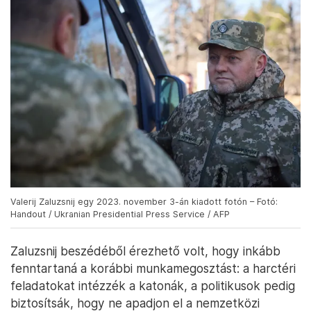
Valerij Zaluzsnij egy 2023. november 3-án kiadott fotón – Fotó:
Handout / Ukranian Presidential Press Service / AFP
Zaluzsnij beszédéből érezhető volt, hogy inkább
fenntartaná a korábbi munkamegosztást: a harctéri
feladatokat intézzék a katonák, a politikusok pedig
biztosítsák, hogy ne apadjon el a nemzetközi