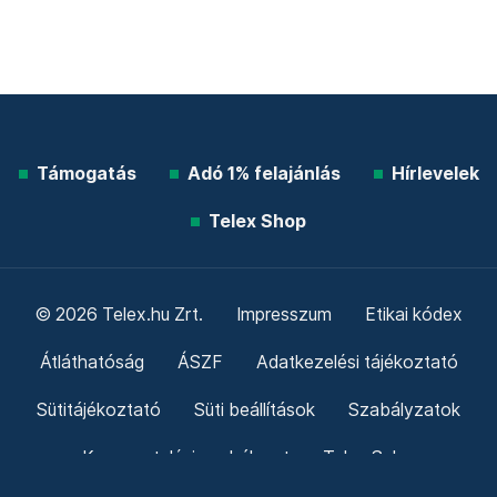
Támogatás
Adó 1% felajánlás
Hírlevelek
Telex Shop
© 2026 Telex.hu Zrt.
Impresszum
Etikai kódex
Átláthatóság
ÁSZF
Adatkezelési tájékoztató
Sütitájékoztató
Süti beállítások
Szabályzatok
Kommentelési szabályzat
Telex Sales