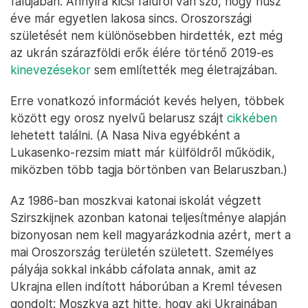
falujában. Annyira kicsi faluról van szó, hogy húsz
éve már egyetlen lakosa sincs. Oroszországi
születését nem különösebben hirdették, ezt még
az ukrán szárazföldi erők élére történő 2019-es
kinevezésekor
sem említették meg életrajzában.
Erre vonatkozó információt kevés helyen, többek
között egy orosz nyelvű belarusz szájt
cikkében
lehetett találni. (A Nasa Niva egyébként a
Lukasenko-rezsim miatt már külföldről működik,
miközben több tagja börtönben van Belaruszban.)
Az 1986-ban moszkvai katonai iskolát végzett
Szirszkijnek azonban katonai teljesítménye alapján
bizonyosan nem kell magyarázkodnia azért, mert a
mai Oroszország területén született. Személyes
pályája sokkal inkább cáfolata annak, amit az
Ukrajna ellen indított háborúban a Kreml tévesen
gondolt: Moszkva azt hitte, hogy aki Ukrajnában