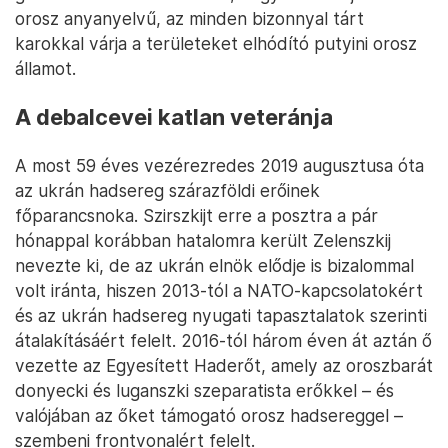
orosz anyanyelvű, az minden bizonnyal tárt
karokkal várja a területeket elhódító putyini orosz
államot.
A debalcevei katlan veteránja
A most 59 éves vezérezredes 2019 augusztusa óta
az ukrán hadsereg szárazföldi erőinek
főparancsnoka. Szirszkijt erre a posztra a pár
hónappal korábban hatalomra került Zelenszkij
nevezte ki, de az ukrán elnök elődje is bizalommal
volt iránta, hiszen 2013-tól a NATO-kapcsolatokért
és az ukrán hadsereg nyugati tapasztalatok szerinti
átalakításáért felelt. 2016-tól három éven át aztán ő
vezette az Egyesített Haderőt, amely az oroszbarát
donyecki és luganszki szeparatista erőkkel – és
valójában az őket támogató orosz hadsereggel –
szembeni frontvonalért felelt.