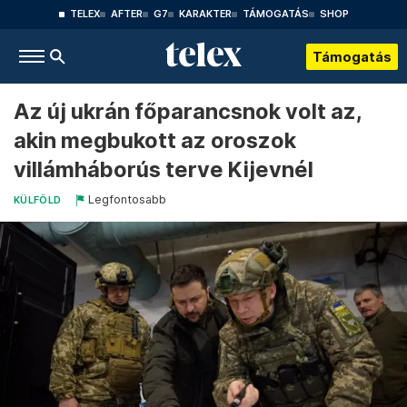
TELEX
AFTER
G7
KARAKTER
TÁMOGATÁS
SHOP
Támogatás
Az új ukrán főparancsnok volt az,
akin megbukott az oroszok
villámháborús terve Kijevnél
Legfontosabb
KÜLFÖLD