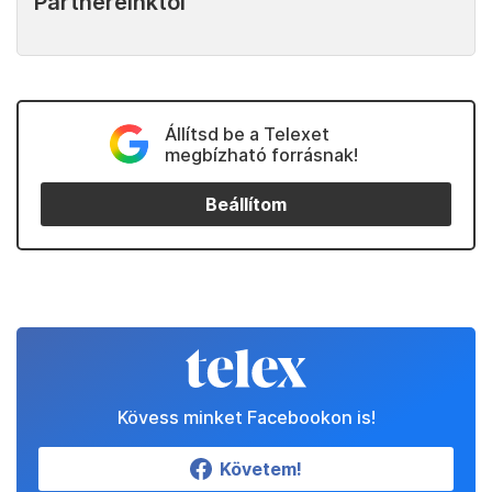
Partnereinktől
Állítsd be a Telexet
megbízható forrásnak!
Beállítom
Kövess minket Facebookon is!
Követem!