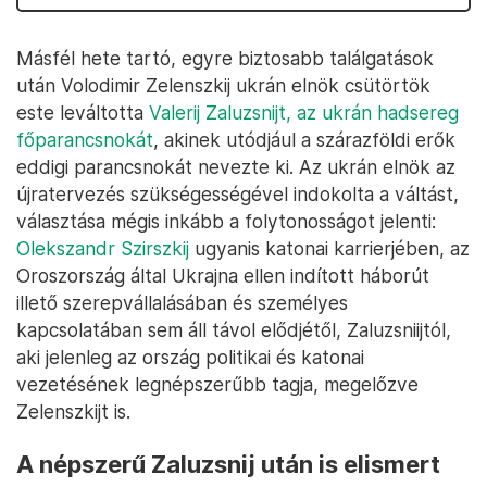
Másfél hete tartó, egyre biztosabb találgatások
után Volodimir Zelenszkij ukrán elnök csütörtök
este leváltotta
Valerij Zaluzsnijt, az ukrán hadsereg
főparancsnokát
, akinek utódjául a szárazföldi erők
eddigi parancsnokát nevezte ki. Az ukrán elnök az
újratervezés szükségességével indokolta a váltást,
választása mégis inkább a folytonosságot jelenti:
Olekszandr Szirszkij
ugyanis katonai karrierjében, az
Oroszország által Ukrajna ellen indított háborút
illető szerepvállalásában és személyes
kapcsolatában sem áll távol elődjétől, Zaluzsniijtól,
aki jelenleg az ország politikai és katonai
vezetésének legnépszerűbb tagja, megelőzve
Zelenszkijt is.
A népszerű Zaluzsnij után is elismert