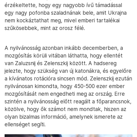
érzékeltette, hogy egy nagyobb ívű támadással
egy nagy pofonba szaladnának bele, amit Ukrajna
nem kockáztathat meg, mivel emberi tartalékai
szűkösebbek, mint az orosz félé.
A nyilvánosság azonban inkább decemberben, a
mozgósítás körüli vitában láthatta, hogy ellentét
van Zaluzsnij és Zelenszkij között. A hadsereg
jelezte, hogy szükség van új katonákra, és egyelőre
a kívánatos rotációra sincsen mód. Zelenszkij ezután
nyilvánosan kimondta, hogy 450-500 ezer ember
mozgósítását nem engedheti meg az ország. Erre
szintén a nyilvánosság előtt reagált a főparancsnok,
közölve, hogy ők számot nem mondtak, hiszen az
olyan bizalmas információ, amelynek ismerete az
ellenséget segíti.