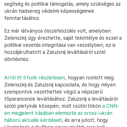
segítség és politikai támogatás, amely szükséges az
ukrán hadsereg védelmi képességeinek
fenntartásához.
Ez már látványos összefeszülés volt, amelyben
Zelenszkij úgy érezhette, saját tekintélye és ezzel a
politikai vezetés integritása van veszélyben, ez is
hozzájárulhatott a Zaluzsnij leváltásáról szóló
döntéshez.
Arról itt írtunk részletesen
, hogyan romlott meg
Zelenszkij és Zaluzsnij kapcsolata, és hogy milyen
szempontok vezethettek végül a népszerű
főparancsnok leváltásához. Zaluzsnij a leváltásáról
szóló pletykák közepén, múlt csütörtökön
a CNN-
en megjelent írásában elemezte az orosz–ukrán
háború aktuális kérdéseit
, és arra jutott, hogy