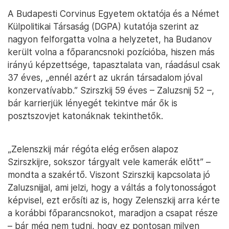
A Budapesti Corvinus Egyetem oktatója és a Német
Külpolitikai Társaság (DGPA) kutatója szerint az
nagyon felforgatta volna a helyzetet, ha Budanov
került volna a főparancsnoki pozícióba, hiszen más
irányú képzettsége, tapasztalata van, ráadásul csak
37 éves, „ennél azért az ukrán társadalom jóval
konzervatívabb.” Szirszkij 59 éves – Zaluzsnij 52 –,
bár karrierjük lényegét tekintve már ők is
posztszovjet katonáknak tekinthetők.
„Zelenszkij már régóta elég erősen alapoz
Szirszkijre, sokszor tárgyalt vele kamerák előtt” –
mondta a szakértő. Viszont Szirszkij kapcsolata jó
Zaluzsnijjal, ami jelzi, hogy a váltás a folytonosságot
képvisel, ezt erősíti az is, hogy Zelenszkij arra kérte
a korábbi főparancsnokot, maradjon a csapat része
– bár még nem tudni, hogy ez pontosan milyen