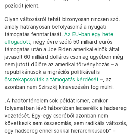
pozíciót jelent.
Olyan változásról tehát bizonyosan nincsen szó,
amely hátrányosan befolyásolná a nyugati
támogatás fenntartását.
Az EU-ban egy hete
elfogadott
, négy évre szóló 50 milliárd eurós
támogatás után a Joe Biden amerikai elnök által
javasolt 60 milliárd dolláros csomag ügyében még
nem jutott dűlőre az amerikai törvényhozás – a
republikánusok a migrációs politikával is
összekapcsolták a támogatás kérdését
–, az
azonban nem Szirszkij kinevezésén fog múlni.
„A hadtörténelem sok példát ismer, amikor
folyamatban lévő háborúban lecserélik a hadsereg
vezetését. Egy-egy cseréből azonban nem
következik sem összeomlás, sem radikális változás,
egy hadsereg ennél sokkal hierarchikusabb” –