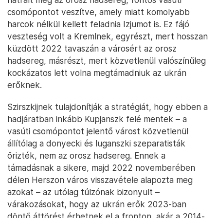
csomópontot veszítve, amely miatt komolyabb
harcok nélkül kellett feladnia Izjumot is. Ez fájó
veszteség volt a Kremlnek, egyrészt, mert hosszan
küzdött 2022 tavaszán a városért az orosz
hadsereg, másrészt, mert közvetlenül valószínűleg
kockázatos lett volna megtámadniuk az ukrán
erőknek.
Szirszkijnek tulajdonítják a stratégiát, hogy ebben a
hadjáratban inkább Kupjanszk felé mentek – a
vasúti csomópontot jelentő várost közvetlenül
állítólag a donyecki és luganszki szeparatisták
őrizték, nem az orosz hadsereg. Ennek a
támadásnak a sikere, majd 2022 novemberében
délen Herszon város visszavétele alapozta meg
azokat – az utólag túlzónak bizonyult –
várakozásokat, hogy az ukrán erők 2023-ban
döntő áttörést érhetnek el a fronton, akár a 2014-