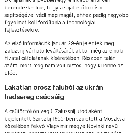
Ukrajnának a jövőben egyre inkább arra kell
berendezkednie, hogy a saját erőforrásai
segítségével védi meg magát, ehhez pedig nagyobb
figyelmet kell fordítania a technológiai
fejlesztésekre.
Az első információk január 29-én jelentek meg
Zaluzsnij várható leváltásáról, akkor még az elnöki
hivatal cáfolatának kíséretében. Részben talán
azért, mert még nem volt biztos, hogy ki lenne az
utód.
Lakatlan orosz faluból az ukrán
hadsereg csúcsáig
A csütörtökön végül Zaluzsnij utódjaként
bejelentett Szirszkij 1965-ben született a Moszkva
közelében fekvő Vlagyimir megye Novinki nevű