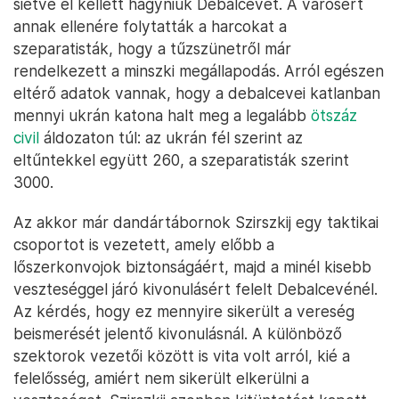
sietve el kellett hagyniuk Debalcevét. A városért
annak ellenére folytatták a harcokat a
szeparatisták, hogy a tűzszünetről már
rendelkezett a minszki megállapodás. Arról egészen
eltérő adatok vannak, hogy a debalcevei katlanban
mennyi ukrán katona halt meg a legalább
ötszáz
civil
áldozaton túl: az ukrán fél szerint az
eltűntekkel együtt 260, a szeparatisták szerint
3000.
Az akkor már dandártábornok Szirszkij egy taktikai
csoportot is vezetett, amely előbb a
lőszerkonvojok biztonságáért, majd a minél kisebb
veszteséggel járó kivonulásért felelt Debalcevénél.
Az kérdés, hogy ez mennyire sikerült a vereség
beismerését jelentő kivonulásnál. A különböző
szektorok vezetői között is vita volt arról, kié a
felelősség, amiért nem sikerült elkerülni a