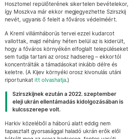
Hosztomel repülőterének sikertelen bevételekor,
így Moszkva már ekkor megjegyezhette Szirszkij
nevét, ugyanis ő felelt a főváros védelméért.
A Kreml villámháborús tervei ezzel kudarcot
vallottak, majd néhány héten belül az is kiderült,
hogy a főváros környékén elfoglalt településeket
sem tudja tartani az orosz hadsereg – ekkortól
koncentrálták a támadásokat inkább délre és
keletre. (A Kijev környéki orosz kivonulás utáni
riportunkat
itt olvashatja
.)
Szirszkijnek ezután a 2022. szeptember
eleji ukrán ellentámadás kidolgozásában is
kulcsszerepe volt.
Harkiv közeléből a háború alatt eddig nem
tapasztalt gyorsasággal haladó ukrán erők elől
hátrált meg az orosz hadsereg, fontos vasúti