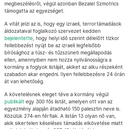
megbeszélésről, végül azonban Bezalel Szmotrics
támogatta az egyezséget.
A vitát jelzi az is, hogy egy izraeli, terrortámadások
áldozataival foglalkozó szervezet kedden
bejelentette
, hogy helyi idő szerint délelőtt tízkor
fellebbezést nyújt be az izraeli legfelsőbb
bírósághoz a túsz- és tűzszüneti megállapodás
ellen, amennyiben nem hozza nyilvánosságra a
kormány a foglyok listáját, akiket az alku részeként
szabadon akar engedni. Ilyen fellebbezésre 24 órán
át van lehetőség.
A követelésnek eleget téve a kormány végül
publikált
egy 300 fős listát, amelyen ott van az
egyezmény alapján átadható 150 palesztin neve is.
Közülük 274-en férfiak. A listán 13 olyan nő van,
akik sikertelen késeléses támadás elkövetése miatt