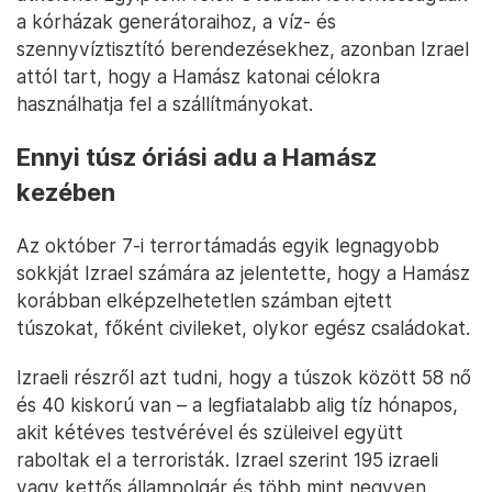
a kórházak generátoraihoz, a víz- és
szennyvíztisztító berendezésekhez, azonban Izrael
attól tart, hogy a Hamász katonai célokra
használhatja fel a szállítmányokat.
Ennyi túsz óriási adu a Hamász
kezében
Az október 7-i terrortámadás egyik legnagyobb
sokkját Izrael számára az jelentette, hogy a Hamász
korábban elképzelhetetlen számban ejtett
túszokat, főként civileket, olykor egész családokat.
Izraeli részről azt tudni, hogy a túszok között 58 nő
és 40 kiskorú van – a legfiatalabb alig tíz hónapos,
akit kétéves testvérével és szüleivel együtt
raboltak el a terroristák. Izrael szerint 195 izraeli
vagy kettős állampolgár és több mint negyven