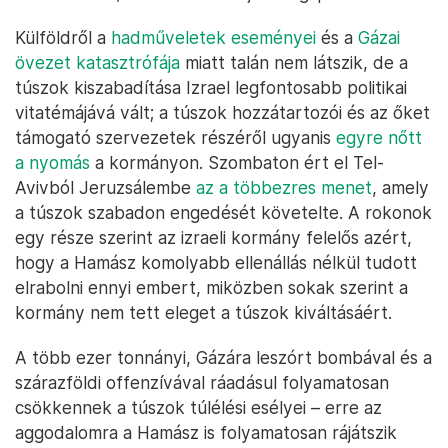
Külföldről a
hadműveletek eseményei
és a
Gázai
övezet katasztrófája
miatt talán nem látszik, de a
túszok kiszabadítása Izrael legfontosabb politikai
vitatémájává vált; a túszok hozzátartozói és az őket
támogató szervezetek részéről ugyanis
egyre nőtt
a nyomás
a kormányon. Szombaton ért el Tel-
Avivból Jeruzsálembe
az a többezres menet
, amely
a túszok szabadon engedését követelte. A rokonok
egy része szerint az izraeli kormány felelős azért,
hogy a Hamász komolyabb ellenállás nélkül tudott
elrabolni ennyi embert, miközben sokak szerint a
kormány nem tett eleget a túszok kiváltásáért.
A több ezer tonnányi, Gázára leszórt bombával és a
szárazföldi offenzívával ráadásul folyamatosan
csökkennek a túszok túlélési esélyei – erre az
aggodalomra a Hamász is folyamatosan rájátszik