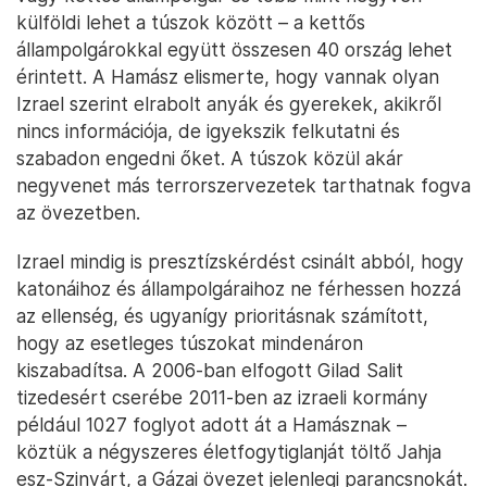
külföldi lehet a túszok között – a kettős
állampolgárokkal együtt összesen 40 ország lehet
érintett. A Hamász elismerte, hogy vannak olyan
Izrael szerint elrabolt anyák és gyerekek, akikről
nincs információja, de igyekszik felkutatni és
szabadon engedni őket. A túszok közül akár
negyvenet más terrorszervezetek tarthatnak fogva
az övezetben.
Izrael mindig is presztízskérdést csinált abból, hogy
katonáihoz és állampolgáraihoz ne férhessen hozzá
az ellenség, és ugyanígy prioritásnak számított,
hogy az esetleges túszokat mindenáron
kiszabadítsa. A 2006-ban elfogott Gilad Salit
tizedesért cserébe 2011-ben az izraeli kormány
például 1027 foglyot adott át a Hamásznak –
köztük a négyszeres életfogytiglanját töltő Jahja
esz-Szinvárt, a Gázai övezet jelenlegi parancsnokát.