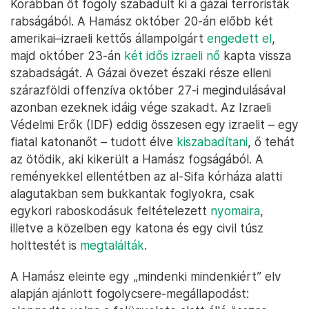
Korábban öt fogoly szabadult ki a gázai terroristák
rabságából. A Hamász október 20-án előbb két
amerikai–izraeli kettős állampolgárt
engedett el
,
majd október 23-án
két idős izraeli nő
kapta vissza
szabadságát. A Gázai övezet északi része elleni
szárazföldi offenzíva október 27-i megindulásával
azonban ezeknek idáig vége szakadt. Az Izraeli
Védelmi Erők (IDF) eddig összesen egy izraelit – egy
fiatal katonanőt – tudott élve
kiszabadítani
, ő tehát
az ötödik, aki kikerült a Hamász fogságából. A
reményekkel ellentétben az al-Sifa kórháza alatti
alagutakban sem bukkantak foglyokra, csak
egykori raboskodásuk feltételezett
nyomaira
,
illetve a közelben egy katona és egy civil túsz
holttestét is
megtalálták
.
A Hamász eleinte egy „mindenki mindenkiért” elv
alapján ajánlott fogolycsere-megállapodást: