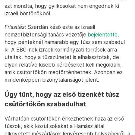
azt mondta, hogy gyilkosokat nem engednek ki
izraeli börtönökből.
Frissítés:
Szerdán késő este az izraeli
nemzetbiztonsági tanács vezetője
bejelentette
,
hogy pénteknél hamarabb egy túsz sem szabadul
ki. A BBC-nek izraeli kormányzati források arra
utaltak, hogy a tűzszünetet is elhalasztotak, de
olyan relatíve kisebb kérdéseket kell megoldani,
amik csütörtökön megtörténhetnek. Azonban ez
mindenképpen bizonytalanságot jelent.
Úgy tűnt, hogy az első tizenkét túsz
csütörtökön szabadulhat
Várhatóan csütörtökön érkezhetnek haza az első
túszok, akik közül sokakat a Hamász által
elkövetett mészárlások legvéresebb helyszíneiről, a