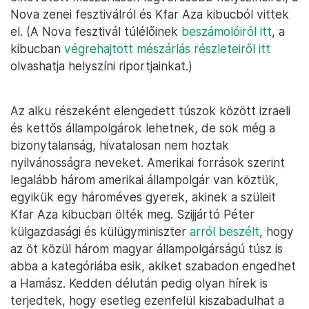
Nova zenei fesztiválról és Kfar Aza kibucból vittek
el. (A Nova fesztivál túlélőinek
beszámolóiról itt
, a
kibucban
végrehajtott mészárlás részleteiről itt
olvashatja helyszíni riportjainkat.)
Az alku részeként elengedett túszok között izraeli
és kettős állampolgárok lehetnek, de sok még a
bizonytalanság, hivatalosan nem hoztak
nyilvánosságra neveket. Amerikai források szerint
legalább három amerikai állampolgár van köztük,
egyikük egy hároméves gyerek, akinek a szüleit
Kfar Aza kibucban ölték meg. Szijjártó Péter
külgazdasági és külügyminiszter
arról beszélt
, hogy
az öt közül három magyar állampolgárságú túsz is
abba a kategóriába esik, akiket szabadon engedhet
a Hamász. Kedden délután pedig olyan hírek is
terjedtek, hogy esetleg ezenfelül kiszabadulhat a