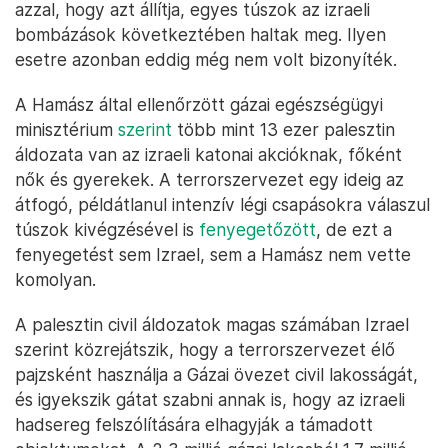
azzal, hogy azt állítja, egyes túszok az izraeli
bombázások következtében haltak meg. Ilyen
esetre azonban eddig még nem volt bizonyíték.
A Hamász által ellenőrzött gázai egészségügyi
minisztérium
szerint
több mint 13 ezer palesztin
áldozata van az izraeli katonai akcióknak, főként
nők és gyerekek. A terrorszervezet egy ideig az
átfogó, példátlanul intenzív légi csapásokra válaszul
túszok kivégzésével is
fenyegetőzött
, de ezt a
fenyegetést sem Izrael, sem a Hamász nem vette
komolyan.
A palesztin civil áldozatok magas számában Izrael
szerint közrejátszik, hogy a terrorszervezet élő
pajzsként használja a Gázai övezet civil lakosságát,
és igyekszik gátat szabni annak is, hogy az izraeli
hadsereg felszólítására elhagyják a támadott