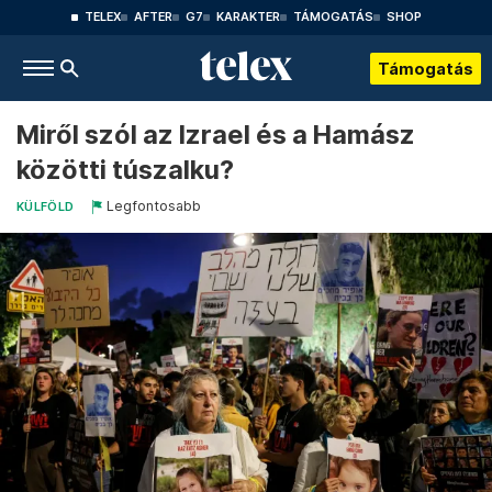
TELEX
AFTER
G7
KARAKTER
TÁMOGATÁS
SHOP
Támogatás
Miről szól az Izrael és a Hamász
közötti túszalku?
Legfontosabb
KÜLFÖLD