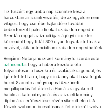
Tíz túszért egy újabb nap szünetre kész a
harcokban az izraeli vezetés, de az egyelőre nem
világos, hogy cserébe hajlandó-e további
bebörtönzött palesztinokat szabadon engedni.
Szerdán reggel az izraeli igazságügyi miniszter
közreadott egy listát 300 olyan fogvatartottnak a
nevével, akik potenciálisan szabadon engedhetőek.
Benjámin Netanjahu izraeli kormányfő szerda este
azt mondta
, hogy a háború kezdete óta
folyamatosan a túszokra és családjaikra gondol, és
ígéretet tett arra, hogy mindannyiukat haza fogják
hozni. Szerinte a négynapos tűzszüneti
megállapodás feltételeit a Hamászra gyakorolt
hatalmas katonai nyomás és az izraeli kormány
diplomáciai erőfeszítései révén sikerült elérni. A
túszok szabadon bocsátásának feltételeiről szólva