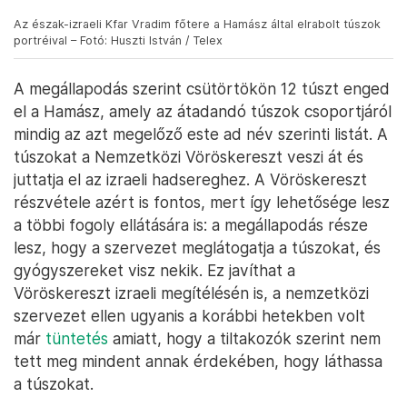
Az észak-izraeli Kfar Vradim főtere a Hamász által elrabolt túszok
portréival – Fotó: Huszti István / Telex
A megállapodás szerint csütörtökön 12 túszt enged
el a Hamász, amely az átadandó túszok csoportjáról
mindig az azt megelőző este ad név szerinti listát. A