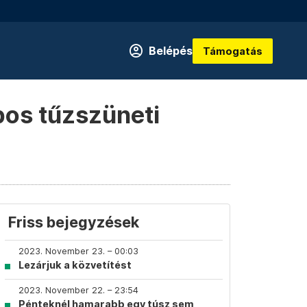
Belépés
Támogatás
pos tűzszüneti
Friss bejegyzések
2023. November 23. – 00:03
Lezárjuk a közvetítést
2023. November 22. – 23:54
Pénteknél hamarabb egy túsz sem