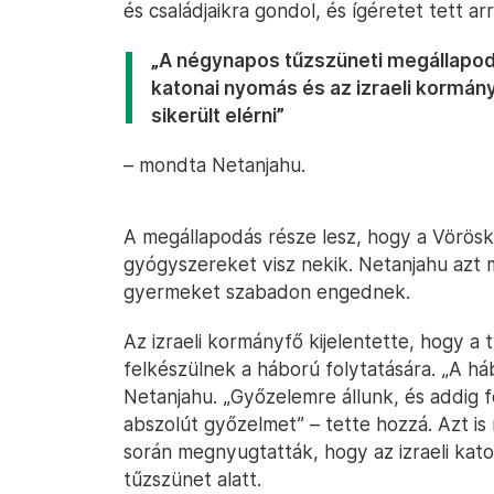
és családjaikra gondol, és ígéretet tett a
„A négynapos tűzszüneti megállapod
katonai nyomás és az izraeli kormány
sikerült elérni”
– mondta Netanjahu.
A megállapodás része lesz, hogy a Vörösk
gyógyszereket visz nekik. Netanjahu azt 
gyermeket szabadon engednek.
Az izraeli kormányfő kijelentette, hogy a t
felkészülnek a háború folytatására. „A há
Netanjahu. „Győzelemre állunk, és addig f
abszolút győzelmet” – tette hozzá. Azt i
során megnyugtatták, hogy az izraeli kato
tűzszünet alatt.