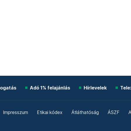
ogatás
Adó 1% felajánlás
Hírlevelek
Tele
Impresszum
Etikai kódex
Átláthatóság
ÁSZF
A
Süti beállítások
Szabályzatok
Kommentelési szabály