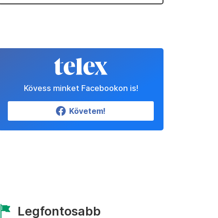
Kövess minket Facebookon is!
Követem!
Legfontosabb