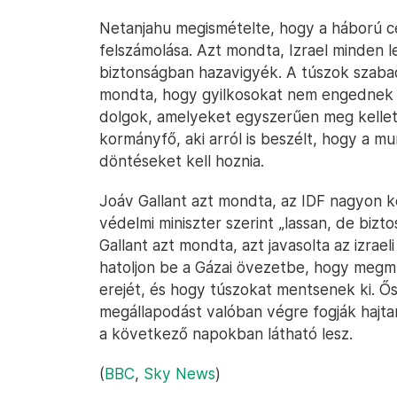
Netanjahu megismételte, hogy a háború cé
felszámolása. Azt mondta, Izrael minden l
biztonságban hazavigyék. A túszok szabad
mondta, hogy gyilkosokat nem engednek ki
dolgok, amelyeket egyszerűen meg kellett
kormányfő, aki arról is beszélt, hogy a m
döntéseket kell hoznia.
Joáv Gallant azt mondta, az IDF nagyon 
védelmi miniszter szerint „lassan, de bizt
Gallant azt mondta, azt javasolta az izra
hatoljon be a Gázai övezetbe, hogy megm
erejét, és hogy túszokat mentsenek ki. Ős
megállapodást valóban végre fogják hajta
a következő napokban látható lesz.
(
BBC
,
Sky News
)