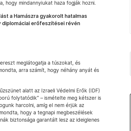
rra, hogy mindannyiukat haza fogják hozni.
ást a Hamászra gyakorolt hatalmas
 diplomáciai erőfeszítései révén
ereszt meglátogatja a túszokat, és
mondta, arra számít, hogy néhány anyát és
űzszünet alatt az Izraeli Védelmi Erők (IDF)
ború folytatódik” – ismételte meg kétszer is
ogunk harcolni, amíg el nem érjük az
s mondta, hogy a tegnapi megbeszélések
nák biztonsága garantált lesz az ideiglenes