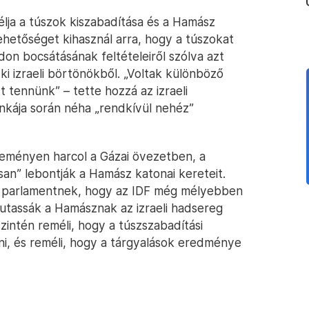
lja a túszok kiszabadítása és a Hamász
ehetőséget kihasznál arra, hogy a túszokat
on bocsátásának feltételeiről szólva azt
 izraeli börtönökből. „Voltak különböző
 tennünk” – tette hozzá az izraeli
unkája során néha „rendkívül nehéz”
keményen harcol a Gázai övezetben, a
osan” lebontják a Hamász katonai kereteit.
eli parlamentnek, hogy az IDF még mélyebben
utassák a Hamásznak az izraeli hadsereg
zintén reméli, hogy a túszszabadítási
ni, és reméli, hogy a tárgyalások eredménye