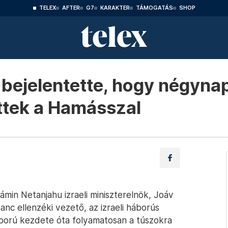
TELEX
AFTER
G7
KARAKTER
TÁMOGATÁS
SHOP
bejelentette, hogy négyna
ttek a Hamásszal
ámin Netanjahu izraeli miniszterelnök, Joáv
Ganc ellenzéki vezető, az izraeli háborús
áború kezdete óta folyamatosan a túszokra