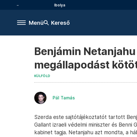
Ibolya
Menü
Kereső
Benjámin Netanjahu 
megállapodást kötö
KÜLFÖLD
Pál Tamás
Szerda este sajtótájékoztatót tartott Benj
Gallant izraeli védelmi miniszter és Benni 
kabinet tagja. Netanjahu azt mondta, a h