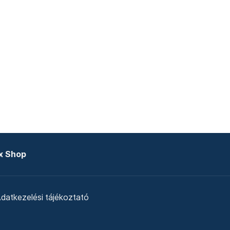
x Shop
datkezelési tájékoztató
zat
Telex Sales