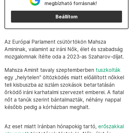
megbízható forrásnak!
Beállítom
Az Európai Parlament csütörtökön Mahsza
Amininak, valamint az iráni Nők, élet és szabadság
mozgalomnak ítélte oda a 2023-as Szaharov-díjat.
Mahsza Aminit tavaly szeptemberben
tuszkolták
egy „helytelen” öltözködés miatt előállított nőkkel
teli kisbuszba az iszlám szokások betartatásán
őrködő iráni karhatalmi szervezet emberei. A fiatal
nőt a tanúk szerint bántalmazták, néhány nappal
később pedig a kórházban meghalt.
Az eset miatt Iránban hónapokig tartó,
erőszakkal