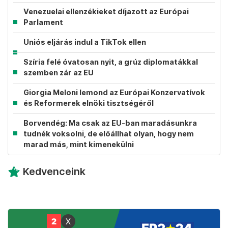
Venezuelai ellenzékieket díjazott az Európai
Parlament
Uniós eljárás indul a TikTok ellen
Szíria felé óvatosan nyit, a grúz diplomatákkal
szemben zár az EU
Giorgia Meloni lemond az Európai Konzervatívok
és Reformerek elnöki tisztségéről
Borvendég: Ma csak az EU-ban maradásunkra
tudnék voksolni, de előállhat olyan, hogy nem
marad más, mint kimenekülni
Kedvenceink