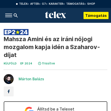
TELEX
AFTER
G7
KARAKTER
TÁMOGATÁS
SHOP
Támogatás
Mahsza Amini és az iráni nőjogi
mozgalom kapja idén a Szaharov-
díjat
frissítve
KÜLFÖLD
EP 2024
Márton Balázs
Állítsd be a Telexet