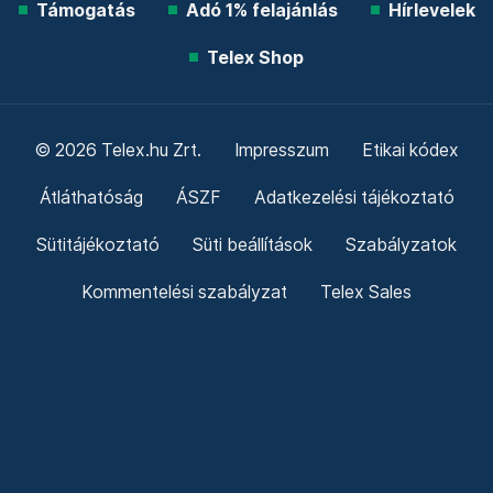
Támogatás
Adó 1% felajánlás
Hírlevelek
Telex Shop
© 2026 Telex.hu Zrt.
Impresszum
Etikai kódex
Átláthatóság
ÁSZF
Adatkezelési tájékoztató
Sütitájékoztató
Süti beállítások
Szabályzatok
Kommentelési szabályzat
Telex Sales