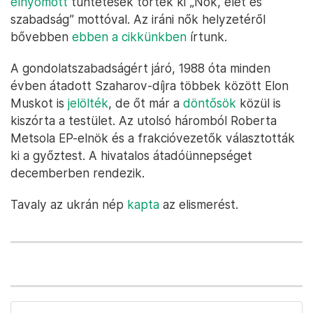
elnyomott
tüntetések törtek ki „Nők, élet és
szabadság” mottóval. Az iráni nők helyzetéről
bővebben
ebben a cikkünkben
írtunk.
A gondolatszabadságért járó, 1988 óta minden
évben átadott Szaharov-díjra többek között Elon
Muskot is
jelölték
, de őt már a
döntősök
közül is
kiszórta a testület. Az utolsó háromból Roberta
Metsola EP-elnök és a frakcióvezetők választották
ki a győztest. A hivatalos átadóünnepséget
decemberben rendezik.
Tavaly az ukrán nép
kapta
az elismerést.