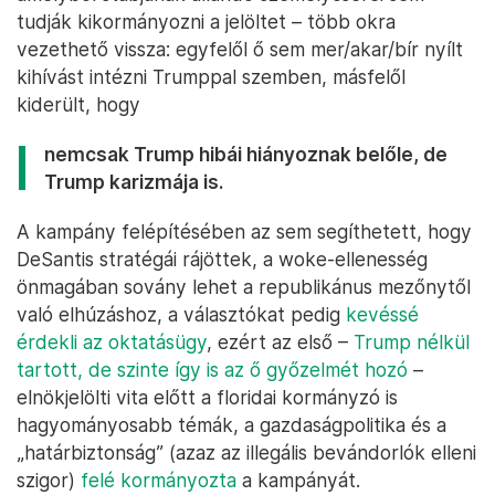
tudják kikormányozni a jelöltet – több okra
vezethető vissza: egyfelől ő sem mer/akar/bír nyílt
kihívást intézni Trumppal szemben, másfelől
kiderült, hogy
nemcsak Trump hibái hiányoznak belőle, de
Trump karizmája is.
A kampány felépítésében az sem segíthetett, hogy
DeSantis stratégái rájöttek, a woke-ellenesség
önmagában sovány lehet a republikánus mezőnytől
való elhúzáshoz, a választókat pedig
kevéssé
érdekli az oktatásügy
, ezért az első –
Trump nélkül
tartott, de szinte így is az ő győzelmét hozó
–
elnökjelölti vita előtt a floridai kormányzó is
hagyományosabb témák, a gazdaságpolitika és a
„határbiztonság” (azaz az illegális bevándorlók elleni
szigor)
felé kormányozta
a kampányát.