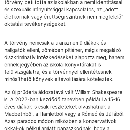
törvény betiltotta az iskolákban a nemi identitással
és szexuális irányultsággal kapcsolatos, az „adott
életkornak vagy érettségi szintnek nem megfelelő”
oktatási tevékenységeket.
A törvény nemcsak a transznemű diákok és
hallgatók elleni, zömében pitiáner, mégis megalázó
diszkriminatív intézkedéseket alapozta meg, hanem
ennek jegyében az iskolai könyvtárakat is
felülvizsgálatra, és a törvénnyel ellentétesnek
minősíthető könyvek eltávolítására kötelezték.
Az új prüdéria áldozatává vált William Shakespeare
is. A 2023-ban kezdődő tanévben például a 15-16
éves diákok is csak részleteket olvashatnak a
Macbethből, a Hamletből vagy a Rómeó és Júliából.
Azaz paradox módon miközben a konzervatívok
okkal-ok nélkül amiatt panaszkodnak, hogy a