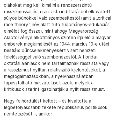
diákokat meg kell kímélni a rendszerszintű
rasszizmussal és a rasszista indíttatásból elkövetett
súlyos bűnökkel való szembesítéstől (amit a „critical
race theory” név alatt futó tudományos-edukációs
elmélet fog össze), mint ahogy Magyarország
Alaptörvénye alkotmányos szinten írja elő a magyar
emberek megkímélését az 1944. március 19-e utáni
bestiális bűncselekményekért viselt nemzeti
felelősséggel való szembenézéstől. A floridai
oktatási ajánlások nem tartalmaznak rasszista vagy
a rasszizmust nyíltan relativizáló kijelentéseket; a
megfogalmazásokban, a nyelvhasználatban
tapasztalható maszatolások azok, melyek a
kritikusok szerint igazolhatják a nyílt rasszizmust.
Nagy felhördülést keltett – és kiváltotta a
legbefolyásosabb fekete republikánus politikusok
nemtetszését –, amikor