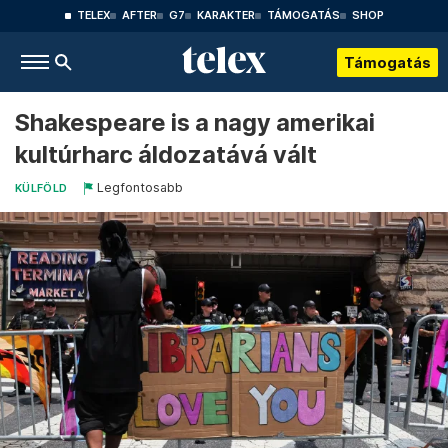
TELEX
AFTER
G7
KARAKTER
TÁMOGATÁS
SHOP
Támogatás
Shakespeare is a nagy amerikai
kultúrharc áldozatává vált
Legfontosabb
KÜLFÖLD