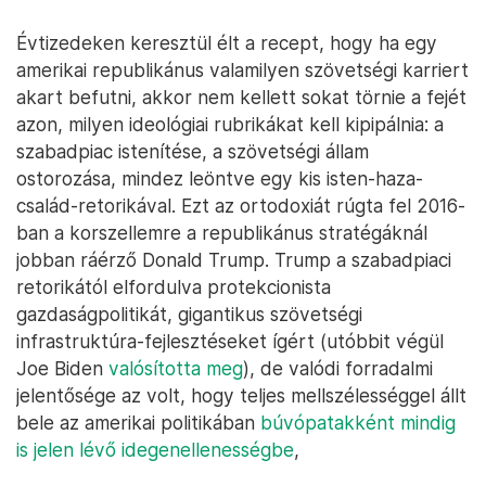
Évtizedeken keresztül élt a recept, hogy ha egy
amerikai republikánus valamilyen szövetségi karriert
akart befutni, akkor nem kellett sokat törnie a fejét
azon, milyen ideológiai rubrikákat kell kipipálnia: a
szabadpiac istenítése, a szövetségi állam
ostorozása, mindez leöntve egy kis isten-haza-
család-retorikával. Ezt az ortodoxiát rúgta fel 2016-
ban a korszellemre a republikánus stratégáknál
jobban ráérző Donald Trump. Trump a szabadpiaci
retorikától elfordulva protekcionista
gazdaságpolitikát, gigantikus szövetségi
infrastruktúra-fejlesztéseket ígért (utóbbit végül
Joe Biden
valósította meg
), de valódi forradalmi
jelentősége az volt, hogy teljes mellszélességgel állt
bele az amerikai politikában
búvópatakként mindig
is jelen lévő idegenellenességbe
,