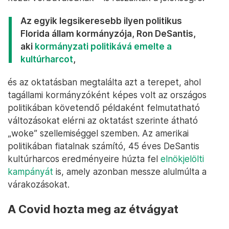
Az egyik legsikeresebb ilyen politikus
Florida állam kormányzója, Ron DeSantis,
aki
kormányzati politikává emelte a
kultúrharcot
,
és az oktatásban megtalálta azt a terepet, ahol
tagállami kormányzóként képes volt az országos
politikában követendő példaként felmutatható
változásokat elérni az oktatást szerinte átható
„woke” szellemiséggel szemben. Az amerikai
politikában fiatalnak számító, 45 éves DeSantis
kultúrharcos eredményeire húzta fel
elnökjelölti
kampányát
is, amely azonban messze alulmúlta a
várakozásokat.
A Covid hozta meg az étvágyat