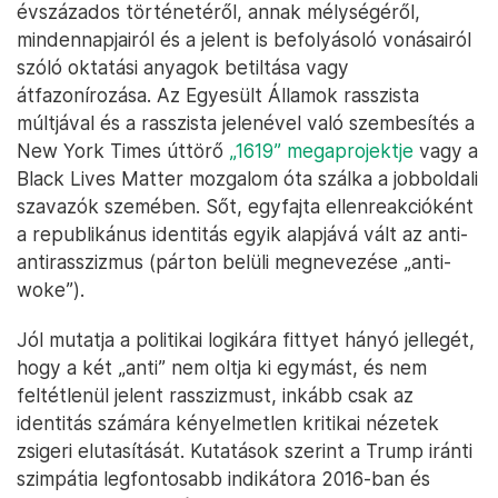
évszázados történetéről, annak mélységéről,
mindennapjairól és a jelent is befolyásoló vonásairól
szóló oktatási anyagok betiltása vagy
átfazonírozása. Az Egyesült Államok rasszista
múltjával és a rasszista jelenével való szembesítés a
New York Times úttörő
„1619” megaprojektje
vagy a
Black Lives Matter mozgalom óta szálka a jobboldali
szavazók szemében. Sőt, egyfajta ellenreakcióként
a republikánus identitás egyik alapjává vált az anti-
antirasszizmus (párton belüli megnevezése „anti-
woke”).
Jól mutatja a politikai logikára fittyet hányó jellegét,
hogy a két „anti” nem oltja ki egymást, és nem
feltétlenül jelent rasszizmust, inkább csak az
identitás számára kényelmetlen kritikai nézetek
zsigeri elutasítását. Kutatások szerint a Trump iránti
szimpátia legfontosabb indikátora 2016-ban és