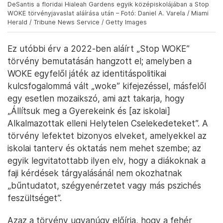
DeSantis a floridai Hialeah Gardens egyik középiskolájában a Stop
WOKE törvényjavaslat aláírása után – Fotó: Daniel A. Varela / Miami
Herald / Tribune News Service / Getty Images
Ez utóbbi érv a 2022-ben aláírt „Stop WOKE”
törvény bemutatásán hangzott el; amelyben a
WOKE egyfelől játék az identitáspolitikai
kulcsfogalommá vált „woke” kifejezéssel, másfelől
egy esetlen mozaikszó, ami azt takarja, hogy
„Állítsuk meg a Gyerekeink és [az iskolai]
Alkalmazottak elleni Helytelen Cselekedeteket”. A
törvény lefektet bizonyos elveket, amelyekkel az
iskolai tanterv és oktatás nem mehet szembe; az
egyik legvitatottabb ilyen elv, hogy a diákoknak a
faji kérdések tárgyalásánál nem okozhatnak
„bűntudatot, szégyenérzetet vagy más pszichés
feszültséget”.
Azaz a törvény ugyanúgy előírja, hogy a fehér