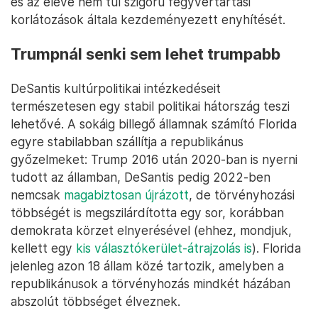
és az eleve nem túl szigorú fegyvertartási
korlátozások általa kezdeményezett enyhítését.
Trumpnál senki sem lehet trumpabb
DeSantis kultúrpolitikai intézkedéseit
természetesen egy stabil politikai hátország teszi
lehetővé. A sokáig billegő államnak számító Florida
egyre stabilabban szállítja a republikánus
győzelmeket: Trump 2016 után 2020-ban is nyerni
tudott az államban, DeSantis pedig 2022-ben
nemcsak
magabiztosan újrázott
, de törvényhozási
többségét is megszilárdította egy sor, korábban
demokrata körzet elnyerésével (ehhez, mondjuk,
kellett egy
kis választókerület-átrajzolás is
). Florida
jelenleg azon 18 állam közé tartozik, amelyben a
republikánusok a törvényhozás mindkét házában
abszolút többséget élveznek.