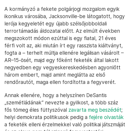
A kormányzó a fekete polgárjogi mozgalom egyik
ikonikus városába, Jacksonville-be látogatott, hogy
lerója kegyeletét egy újabb szélsőjobboldali
terrortámadás áldozatai előtt. Az elmúlt években
megszokott módon ezúttal is egy fiatal, 21 éves
férfi volt az, aki miután írt egy rasszista kiáltványt,
fogta a – terhelt múltja ellenére legálisan vásárolt –
AR–15-ösét, majd egy főként feketék által lakott
negyedben egy vegyeskereskedésben agyonlőtt
három embert, majd amint meglátta az első
rendőrautót, maga ellen fordította a fegyverét.
Annak ellenére, hogy a helyszínen DeSantis
„szemétládának” nevezte a gyilkost, a több száz
fős tömeg éles füttyszóval
zavarta meg beszédét
;
helyi demokrata politikusok pedig a
fejére olvasták
a feketék elleni érzelmekkel való politikai játszmáját