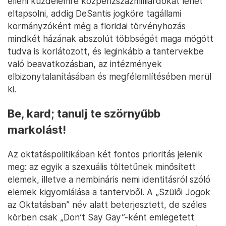
elleni küzdelemre közpénzszázmilliárdokat lehet
eltapsolni, addig DeSantis jogköre tagállami
kormányzóként még a floridai törvényhozás
mindkét házának abszolút többségét maga mögött
tudva is korlátozott, és leginkább a tantervekbe
való beavatkozásban, az intézmények
elbizonytalanításában és megfélemlítésében merül
ki.
Be, kard; tanulj te szörnyűbb
markolást!
Az oktatáspolitikában két fontos prioritás jelenik
meg: az egyik a szexuális töltetűnek minősített
elemek, illetve a nembináris nemi identitásról szóló
elemek kigyomlálása a tantervből. A „Szülői Jogok
az Oktatásban” név alatt beterjesztett, de széles
körben csak „Don’t Say Gay”-ként emlegetett