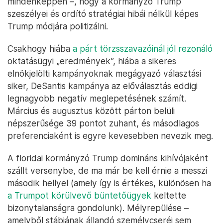
mindenképpen –, hogy a kormányzó Trump
szeszélyei és ordító stratégiai hibái nélkül képes
Trump módjára politizálni.
Csakhogy hiába
a párt törzsszavazóinál jól rezonáló
oktatásügyi „eredmények”, hiába a sikeres
elnökjelölti kampányoknak megágyazó választási
siker, DeSantis kampánya az előválasztás eddigi
legnagyobb negatív meglepetésének számít.
Március és augusztus között párton belüli
népszerűsége 39 pontot zuhant, és másodlagos
preferenciaként is egyre kevesebben nevezik meg.
A floridai kormányzó Trump domináns kihívójaként
szállt versenybe, de ma már be kell érnie a messzi
második hellyel (amely így is értékes, különösen ha
a Trumpot körülvevő büntetőügyek
keltette
bizonytalanságra gondolunk). Mélyrepülése –
amelyből stábjának állandó személycseréi sem