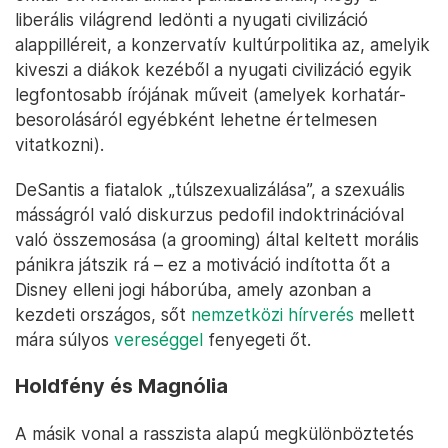
liberális világrend ledönti a nyugati civilizáció
alappilléreit, a konzervatív kultúrpolitika az, amelyik
kiveszi a diákok kezéből a nyugati civilizáció egyik
legfontosabb írójának műveit (amelyek korhatár-
besorolásáról egyébként lehetne értelmesen
vitatkozni).
DeSantis a fiatalok „túlszexualizálása”, a szexuális
másságról való diskurzus pedofil indoktrinációval
való összemosása (a grooming) által keltett morális
pánikra játszik rá – ez a motiváció indította őt a
Disney elleni jogi háborúba, amely azonban a
kezdeti országos, sőt
nemzetközi hírverés
mellett
mára súlyos
vereséggel
fenyegeti őt.
Holdfény és Magnólia
A másik vonal a rasszista alapú megkülönböztetés