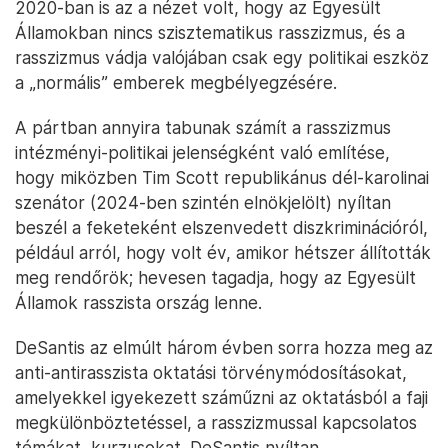
2020-ban is az a nézet volt, hogy az Egyesült
Államokban nincs szisztematikus rasszizmus, és a
rasszizmus vádja valójában csak egy politikai eszköz
a „normális” emberek megbélyegzésére.
A pártban annyira tabunak számít a rasszizmus
intézményi-politikai jelenségként való említése,
hogy miközben Tim Scott republikánus dél-karolinai
szenátor (2024-ben szintén elnökjelölt) nyíltan
beszél a feketeként elszenvedett diszkriminációról,
például arról, hogy volt év, amikor hétszer állították
meg rendőrök; hevesen tagadja, hogy az Egyesült
Államok rasszista ország lenne.
DeSantis az elmúlt három évben sorra hozza meg az
anti-antirasszista oktatási törvénymódosításokat,
amelyekkel igyekezett száműzni az oktatásból a faji
megkülönböztetéssel, a rasszizmussal kapcsolatos
témákat, kurzusokat. DeSantis nyíltan