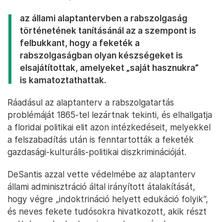
az állami alaptantervben a rabszolgaság
történetének tanításánál az a szempont is
felbukkant, hogy a feketék a
rabszolgaságban olyan készségeket is
elsajátítottak, amelyeket „saját hasznukra”
is kamatoztathattak.
Ráadásul az alaptanterv a rabszolgatartás
problémáját 1865-tel lezártnak tekinti, és elhallgatja
a floridai politikai elit azon intézkedéseit, melyekkel
a felszabadítás után is fenntartották a feketék
gazdasági-kulturális-politikai diszkriminációját.
DeSantis azzal vette védelmébe az alaptanterv
állami adminisztráció által irányított átalakítását,
hogy végre „indoktrináció helyett edukáció folyik”,
és neves fekete tudósokra hivatkozott, akik részt