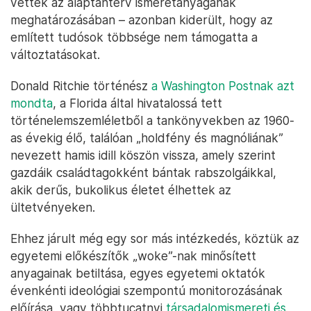
vettek az alaptanterv ismeretanyagának
meghatározásában – azonban kiderült, hogy az
említett tudósok többsége nem támogatta a
változtatásokat.
Donald Ritchie történész
a Washington Postnak azt
mondta
, a Florida által hivatalossá tett
történelemszemléletből a tankönyvekben az 1960-
as évekig élő, találóan „holdfény és magnóliának”
nevezett hamis idill köszön vissza, amely szerint
gazdáik családtagokként bántak rabszolgáikkal,
akik derűs, bukolikus életet élhettek az
ültetvényeken.
Ehhez járult még egy sor más intézkedés, köztük az
egyetemi előkészítők „woke”-nak minősített
anyagainak betiltása, egyes egyetemi oktatók
évenkénti ideológiai szempontú monitorozásának
előírása, vagy többtucatnyi
társadalomismereti és