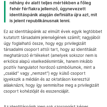
néhány év alatt teljes mértékben a főleg
fehér férfiakra jellemző, úgynevezett
identitáspánik alapján definiálta újra azt, mit
is jelent republikánusnak lenni.
Ez az identitáspánik az elmúlt évek egyik legtöbbet
kutatott társadalmi jelenségének számít; nagyjából
úgy foglalható össze, hogy egy privilegizált
társadalmi csoport attól tart, hogy az identitását
meghatározó értékeket (amelyek sokszor nem is
erkölcsi alapú viselkedésminták, hanem inkább
pozitív hangulatot hordozó szimbólumok, mint a
„család” vagy „nemzet”) egy külső csoport
igyekszik a médián és az oktatáson keresztül
aláaknázni, hogy így semmisítse meg a privilegizált
csoport kohézióját és esszenciáját.
Az identitáspánik igen sok szorongást képes