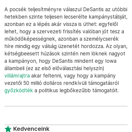
A pocsék teljesítményre válaszul DeSantis az utóbbi
hetekben szinte teljesen lecserélte kampánystábját,
azonban ez a lépés akár vissza is üthet: egyfelől
lehet, hogy a szervezeti frissítés valóban jót tesz a
működőképességnek, azonban a személycserék
híre mindig egy válság üzenetét hordozza. Az olyan,
kétségbeesett húzások szintén nem löknek nagyot
a kampányon, hogy DeSantis mindent egy Iowa
állambeli (ez az első előválasztási helyszín)
villámrajtra
akar feltenni, vagy hogy a kampány
vezetői 50 millió dolláros rendkívüli támogatásról
győzködték
a politikus legbőkezűbb támogatóit.
Kedvenceink