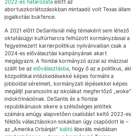
2022-es határozata
előtt az
abortuszkorlátozásokban mintaadó volt Texas állam
jogalkotási bukfence.
A 2021 előtt DeSantisnál még témaként sem létező
oktatásügyi kultúrharcra felhúzott kormányzással a
fegyelmezett karrierpolitikus nyilvánvalóan csak a
2024-es előválasztási kampányának akart
megágyazni. A floridai kormányzó azzal az imázzsal
szállt be az
előválasztásba
, hogy ő az a politikus, aki
közpolitikai intézkedésekké képes formálni a
jobboldal sérelmeit, kormányzati lépésekkel képes
megálljt parancsolni az iskolákat megfertőző „woke”
indoktrinációnak. DeSantis és a floridai
republikánusok sikere a szélsőséges jelöltek
számára amúgy alapvetően csalódást keltő 2022-es
félidős választásokon sokakban úgy csapódott le –
az „Amerika Orbánját”
kiáltó
liberális médiában