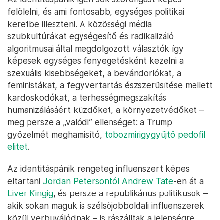
felölelni, és ami fontosabb, egységes politikai
keretbe illeszteni. A közösségi média
szubkultúrákat egységesítő és radikalizáló
algoritmusai által megdolgozott választók így
képesek egységes fenyegetésként kezelni a
szexuális kisebbségeket, a bevándorlókat, a
feministákat, a fegyvertartás észszerűsítése mellett
kardoskodókat, a terhességmegszakítás
humanizálásáért küzdőket, a környezetvédőket –
meg persze a „valódi” ellenséget: a Trump
győzelmét meghamisító,
tobozmirigygyűjtő pedofil
elitet
.
Az identitáspánik rengeteg influenszert képes
eltartani
Jordan Petersontól
Andrew Tate
-en át a
Liver Kingig
, és persze a republikánus politikusok –
akik sokan maguk is szélsőjobboldali influenszerek
közül verbuválódnak – is rászálltak a jelenségre.