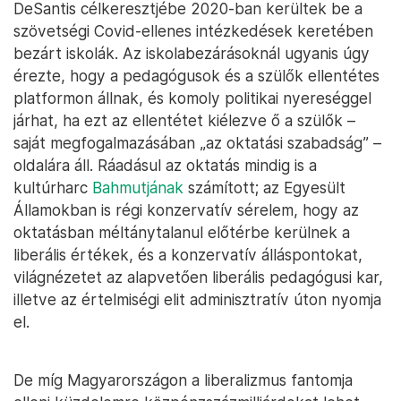
DeSantis célkeresztjébe 2020-ban kerültek be a
szövetségi Covid-ellenes intézkedések keretében
bezárt iskolák. Az iskolabezárásoknál ugyanis úgy
érezte, hogy a pedagógusok és a szülők ellentétes
platformon állnak, és komoly politikai nyereséggel
járhat, ha ezt az ellentétet kiélezve ő a szülők –
saját megfogalmazásában „az oktatási szabadság” –
oldalára áll. Ráadásul az oktatás mindig is a
kultúrharc
Bahmutjának
számított; az Egyesült
Államokban is régi konzervatív sérelem, hogy az
oktatásban méltánytalanul előtérbe kerülnek a
liberális értékek, és a konzervatív álláspontokat,
világnézetet az alapvetően liberális pedagógusi kar,
illetve az értelmiségi elit adminisztratív úton nyomja
el.
De míg Magyarországon a liberalizmus fantomja