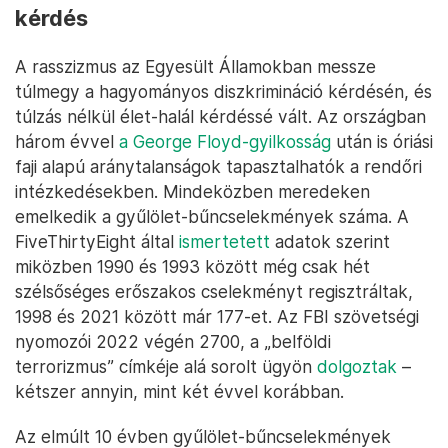
kérdés
A rasszizmus az Egyesült Államokban messze
túlmegy a hagyományos diszkrimináció kérdésén, és
túlzás nélkül élet-halál kérdéssé vált. Az országban
három évvel
a George Floyd-gyilkosság
után is óriási
faji alapú aránytalanságok tapasztalhatók a rendőri
intézkedésekben. Mindeközben meredeken
emelkedik a gyűlölet-bűncselekmények száma. A
FiveThirtyEight által
ismertetett
adatok szerint
miközben 1990 és 1993 között még csak hét
szélsőséges erőszakos cselekményt regisztráltak,
1998 és 2021 között már 177-et. Az FBI szövetségi
nyomozói 2022 végén 2700, a „belföldi
terrorizmus” címkéje alá sorolt ügyön
dolgoztak
–
kétszer annyin, mint két évvel korábban.
Az elmúlt 10 évben gyűlölet-bűncselekmények