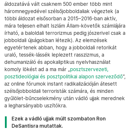
áldozatává vált csaknem 500 ember több mint
háromnegyedével szélsőjobboldaliak végeztek (a
többi áldozat elsősorban a 2015–2016-ban aktív,
mára teljesen elhalt Iszlám Állam-követők számlájára
írható, a baloldali terrorizmus pedig jószerivel csak a
jobboldali újságokban létezik). Az elemzések
egyetértenek abban, hogy a jobboldali retorikát
uraló, tessék-lássék leplezett rasszizmus, a
dehumanizáló és apokaliptikus nyelvhasználat
komoly lökést ad a ma már „
posztszervezeti,
posztideológiai és posztpolitikai alapon szerveződő
”,
az online fórumok instant radikalizációján átesett
szélsőjobboldali terroristák számára, és minden
gyűlölet-bűncselekmény után vádló ujjak merednek
a legharsányabb uszítókra.
Ezek a vádló ujjak múlt szombaton Ron
DeSantisra mutattak.