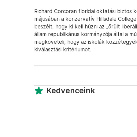
Richard Corcoran floridai oktatási biztos 
májusában a konzervatív Hillsdale Colle
beszélt, hogy ki kell húzni az „őrült liberá
állam republikánus kormányzója által a múl
megköveteli, hogy az iskolák közzétegyék
kiválasztási kritériumot.
Kedvenceink