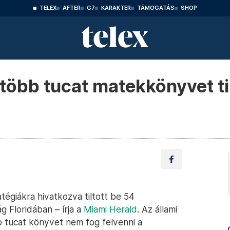
TELEX
AFTER
G7
KARAKTER
TÁMOGATÁS
SHOP
több tucat matekkönyvet ti
tégiákra hivatkozva tiltott be 54
 Floridában – írja a
Miami Herald
. Az állami
 tucat könyvet nem fog felvenni a