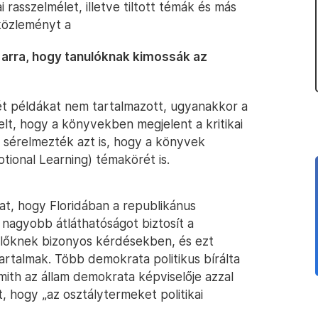
 rasszelmélet, illetve tiltott témák és más
óközleményt a
it arra, hogy tanulóknak kimossák az
t példákat nem tartalmazott, ugyanakkor a
pelt, hogy a könyvekben megjelent a kritikai
ve sérelmezték azt is, hogy a könyvek
otional Learning) témakörét is.
at, hogy Floridában a republikánus
 nagyobb átláthatóságot biztosít a
ülőknek bizonyos kérdésekben, és ezt
artalmak. Több demokrata politikus bírálta
mith az állam demokrata képviselője azzal
, hogy „az osztálytermeket politikai