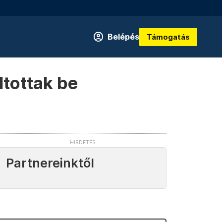
Belépés
Támogatás
ltottak be
Partnereinktől