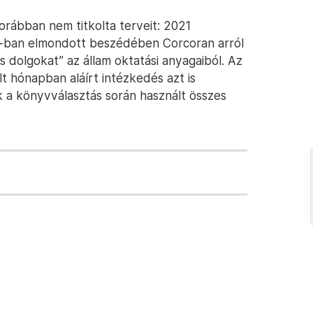
korábban nem titkolta terveit: 2021
ge-ban elmondott beszédében Corcoran arról
lis dolgokat” az állam oktatási anyagaiból. Az
t hónapban aláírt intézkedés azt is
 a könyvválasztás során használt összes