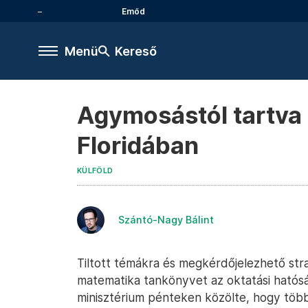
Emőd
Menü
Kereső
Agymosástól tartva 
Floridában
KÜLFÖLD
Szántó-Nagy Bálint
Tiltott témákra és megkérdőjelezhető stra
matematika tankönyvet az oktatási hatóság
minisztérium pénteken közölte, hogy több