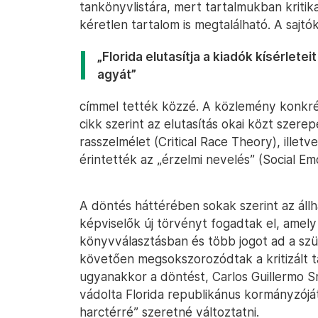
tankönyvlistára, mert tartalmukban kritikai
kéretlen tartalom is megtalálható. A sajt
„Florida elutasítja a kiadók kísérlete
agyát”
címmel tették közzé. A közlemény konkré
cikk szerint az elutasítás okai közt szere
rasszelmélet (Critical Race Theory), illet
érintették az „érzelmi nevelés” (Social Em
A döntés háttérében sokak szerint az állh
képviselők új törvényt fogadtak el, amely
könyvválasztásban és több jogot ad a sz
követően megsokszorozódtak a kritizált t
ugyanakkor a döntést, Carlos Guillermo S
vádolta Florida republikánus kormányzóját
harctérré” szeretné változtatni.