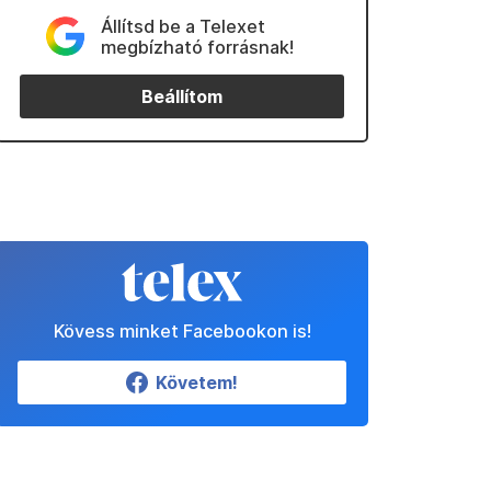
Állítsd be a Telexet
megbízható forrásnak!
Beállítom
Kövess minket Facebookon is!
Követem!