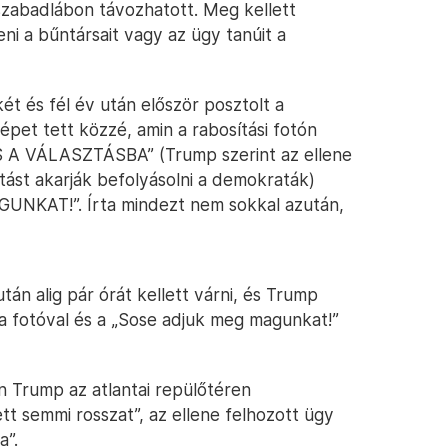
szabadlábon távozhatott. Meg kellett
eni a bűntársait vagy az ügy tanúit a
ét és fél év után először posztolt a
épet tett közzé, amin a rabosítási fotón
 A VÁLASZTÁSBA” (Trump szerint az ellene
tást akarják befolyásolni a demokraták)
NKAT!”. Írta mindezt nem sokkal azután,
tán alig pár órát kellett várni, és Trump
 fotóval és a „Sose adjuk meg magunkat!”
n Trump az atlantai repülőtéren
tt semmi rosszat”, az ellene felhozott ügy
a”.