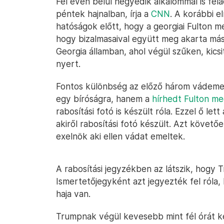
Fél éven belül negyedik alkalommal is fe
péntek hajnalban, írja a
CNN
. A korábbi e
hatóságok előtt, hogy a georgiai Fulton 
hogy bizalmasaival együtt meg akarta más
Georgia államban, ahol végül szűken, kicsi
nyert.
Fontos különbség az előző három vádeme
egy bíróságra, hanem a
hírhedt Fulton m
rabosítási fotó is készült róla. Ezzel ő le
akiről rabosítási fotó készült. Azt követőe
exelnök aki ellen vádat emeltek.
A rabosítási jegyzékben az látszik, hogy 
Ismertetőjegyként azt jegyezték fel róla
haja van.
Trumpnak végül kevesebb mint fél órát ke