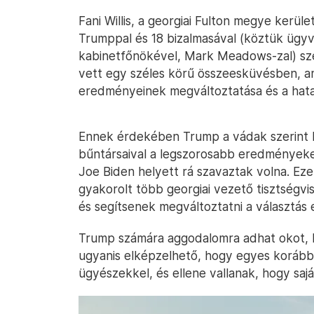
Fani Willis, a georgiai Fulton megye kerül
Trumppal és 18 bizalmasával (köztük ügyvé
kabinetfőnökével, Mark Meadows-zal) sze
vett egy széles körű összeesküvésben, am
eredményeinek megváltoztatása és a hat
Ennek érdekében Trump a vádak szerint h
bűntársaival a legszorosabb eredményeke
Joe Biden helyett rá szavaztak volna. Ez
gyakorolt több georgiai vezető tisztségvis
és segítsenek megváltoztatni a választás
Trump számára aggodalomra adhat okot, ho
ugyanis elképzelhető, hogy egyes korább
ügyészekkel, és ellene vallanak, hogy saj