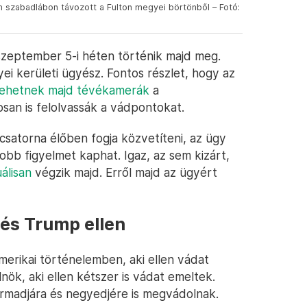
án szabadlábon távozott a Fulton megyei börtönből – Fotó:
szeptember 5-i héten történik majd meg.
i kerületi ügyész. Fontos részlet, hogy az
lehetnek majd tévékamerák
a
san is felolvassák a vádpontokat.
csatorna élőben fogja közvetíteni, az ügy
bb figyelmet kaphat. Igaz, az sem kizárt,
uálisan
végzik majd. Erről majd az ügyért
és Trump ellen
amerikai történelemben, aki ellen vádat
lnök, aki ellen kétszer is vádat emeltek.
armadjára és negyedjére is megvádolnak.