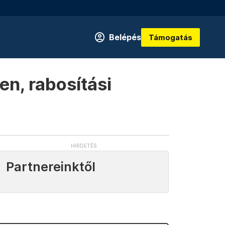
Belépés
Támogatás
en, rabosítási
Partnereinktől