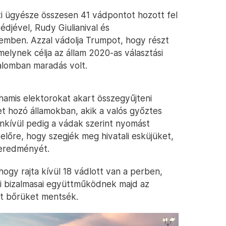
eti ügyésze összesen 41 vádpontot hozott fel
djével, Rudy Giulianival és
mben. Azzal vádolja Trumpot, hogy részt
elynek célja az állam 2020-as választási
alomban maradás volt.
amis elektorokat akart összegyűjteni
t hozó államokban, akik a valós győztes
enkívül pedig a vádak szerint nyomást
előre, hogy szegjék meg hivatali esküjüket,
 eredményét.
gy rajta kívül 18 vádlott van a perben,
i bizalmasai együttműködnek majd az
át bőrüket mentsék.