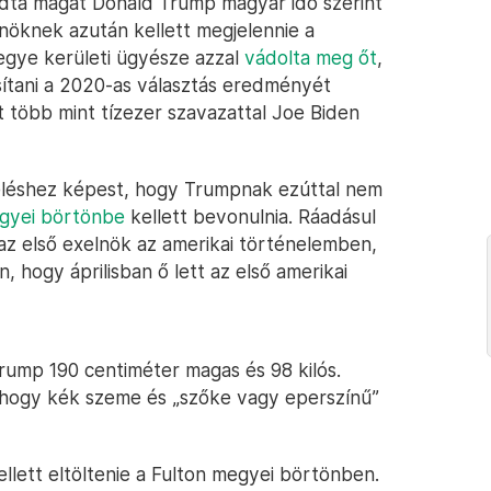
ladta magát Donald Trump magyar idő szerint
lnöknek azután kellett megjelennie a
megye kerületi ügyésze azzal
vádolta meg őt
,
ítani a 2020-as választás eredményét
t több mint tízezer szavazattal Joe Biden
léshez képest, hogy Trumpnak ezúttal nem
egyei börtönbe
kellett bevonulnia. Ráadásul
tt az első exelnök az amerikai történelemben,
n, hogy áprilisban ő lett az első amerikai
Trump 190 centiméter magas és 98 kilós.
, hogy kék szeme és „szőke vagy eperszínű”
llett eltöltenie a Fulton megyei börtönben.