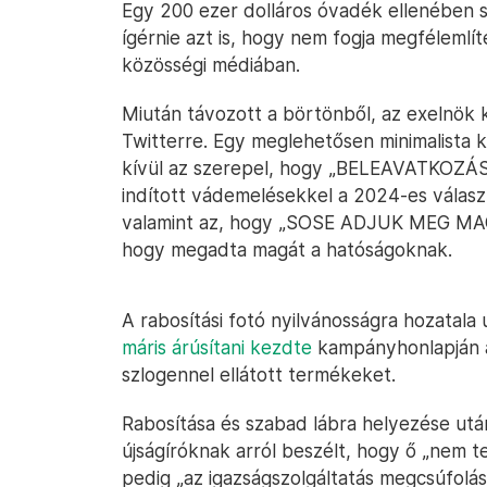
Egy 200 ezer dolláros óvadék ellenében 
ígérnie azt is, hogy nem fogja megfélemlít
közösségi médiában.
Miután távozott a börtönből, az exelnök k
Twitterre. Egy meglehetősen minimalista k
kívül az szerepel, hogy „BELEAVATKOZÁS
indított vádemelésekkel a 2024-es válasz
valamint az, hogy „SOSE ADJUK MEG MAGU
hogy megadta magát a hatóságoknak.
A rabosítási fotó nyilvánosságra hozatala u
máris árúsítani kezdte
kampányhonlapján a
szlogennel ellátott termékeket.
Rabosítása és szabad lábra helyezése utá
újságíróknak arról beszélt, hogy ő „nem te
pedig „az igazságszolgáltatás megcsúfolás