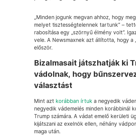
„Minden jogunk megvan ahhoz, hogy megó
melyet tisztességtelennek tartunk” – tett
rabosítása egy „szörnyű élmény volt”. Iga
vele. A Newsmaxnek azt állította, hogy a „
először.
Bizalmasait játszhatják ki T
vádolnak, hogy bűnszerveze
választást
Mint azt
korábban írtuk
a negyedik vádeme
negyedik vádemelés minden korábbinál k
Trump számára. A vádat emelő kerületi üg
kijátszani az exelnök ellen, néhány vádp
maga után.