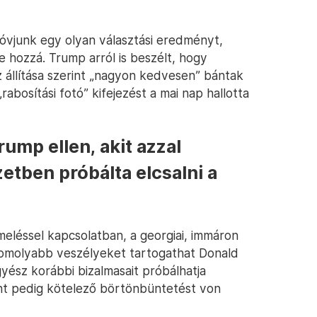
vjunk egy olyan választási eredményt,
e hozzá. Trump arról is beszélt, hogy
z állítása szerint „nagyon kedvesen” bántak
rabosítási fotó” kifejezést a mai nap hallotta
rump ellen, akit azzal
tben próbálta elcsalni a
léssel kapcsolatban, a georgiai, immáron
omolyabb veszélyeket tartogathat Donald
yész korábbi bizalmasait próbálhatja
ont pedig kötelező börtönbüntetést von