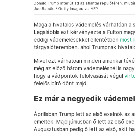
Donald Trump interjút ad az atlantai repülőtéren, miut
Joe Raedle / Getty Images via AFP
Maga a hivatalos vádemelés várhatóan a 
Legalábbis ezt kérvényezte a Fulton megye
eddigi vádemelésekkel ellentétben
most 
tárgyalóteremben, ahol Trumpnak hivatalo
Mivel ezt várhatóan minden amerikai tévé
még az előző három vádemelésnél is nagyo
hogy a vádpontok felolvasását végül
virt
felelős bíró dönt majd.
Ez már a negyedik vádemel
Áprilisban Trump lett az első exelnök az 
emeltek. Majd júniusban ő lett az első exe
Augusztusban pedig ő lett az első, akit h