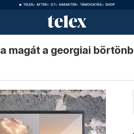
TELEX
AFTER
G7
KARAKTER
TÁMOGATÁS
SHOP
a magát a georgiai börtönb