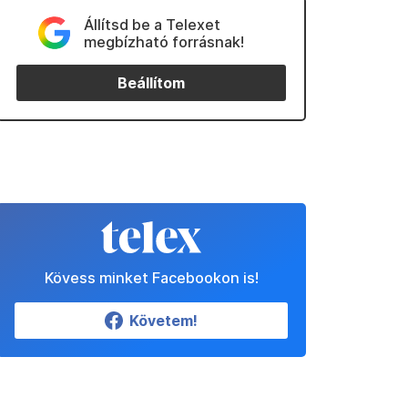
Állítsd be a Telexet
megbízható forrásnak!
Beállítom
Kövess minket Facebookon is!
Követem!