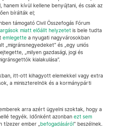
 hanem kívül kellene benyújtani, és csak az
en bírálták el;
denben támogató Civil Összefogás Fórum
avargások miatt előállt helyzetet
is bele tudta
tt
emlegette
a nyugati nagyvárosokban
ult „migránsnegyedeket” és „egy uniós
ejtegette, „milyen gazdasági, jogi és
igránsgettók kialakulása”.
ban, itt-ott kihagyott elemekkel vagy extra
usok, a miniszterelnök és a kormánypárti
mberek arra azért ügyelni szoktak, hogy a
mellé tegyék. Időnként azonban
ezt sem
n tízezer ember „
befogadásáról
” beszélnek.