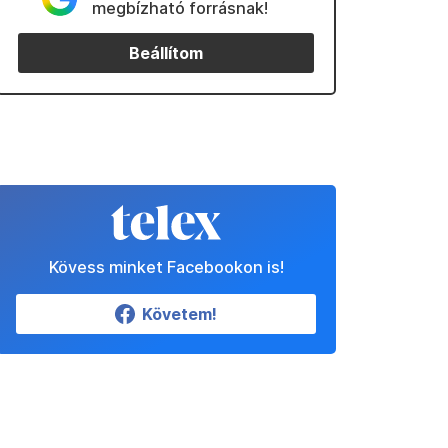
megbízható forrásnak!
Beállítom
Kövess minket Facebookon is!
Követem!