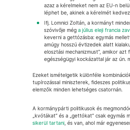
azaz a kérelmeket nem az EU-n belül,
léphet be, akinek a kérelmét kedvező
Ifj. Lomnici Zoltán, a kormányt min
szóvivője még
a július eleji francia z
keverni a gettózásba: egymás melle
amúgy hosszú évtizedek alatt kialak
elosztási mechanizmust”, amikor azt f
egészségügyi kockázattal jár az ún. m
Ezeket ismételgetik különféle kombinációk
tupírozással miniszterek, fideszes politik
elemzők minden lehetséges csatornán.
A kormánypárti politikusok és megmondóe
„kvótákat” és a „gettókat” csak egymás 
sikerül tartani
, és van, ahol már egyenese