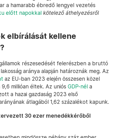
agyar a hamarabb ébredő lengyel vezetés
lku előtt napokkal
kötelező áthelyezésről
elbírálását kellene
?
gállamok részesedését felerészben a bruttó
 lakosság aránya alapján határoznák meg. Az
nt
az EU-ban 2023 elején összesen közel
 9,6 millióan éltek. Az uniós
GDP-nél
a
zott a hazai gazdaság 2023 első
rányának átlagából 1,62 százalékot kapunk.
i tervezett 30 ezer menedékkérőből
lapesetben mindössze néhány száz ember