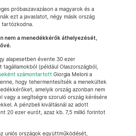
séges próbaszavazáson a magyarok és a
nák ezt a javaslatot, négy másik ország
g tartózkodna.
ban nem a menedékkérők áthelyezését,
zővé.
hogy alapesetben évente 30 ezer
 tagállamokból (például Olaszországból,
seként számontartott
Giorgia Meloni a
z lenne, hogy tehermentesítsék a menekültek
enedékkérőket, amelyik ország azonban nem
zel vagy a segítségre szoruló ország kérésére
el. A pénzbeli kiváltásnál az adott
 20 ezer eurót, azaz kb. 7,5 millió forintot
z uniós országok együttműködését,