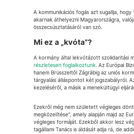
A kommunikációs fogás azt sugallja, hogy 
akarnak áthelyezni Magyarországra, való
összecsúsztatásáról van szó.
Mi ez a „kvóta”?
A kormány által lekvótázott szolidaritás
részletesen foglalkoztunk
. Az Európai Biz
hanem Brüsszeltől Zágrábig az uniós kor
tárgyalási álláspontot két jogszabályról. 
kezeléséről, a másik a menekültügyi eljárá
Ezekről még nem született végleges dönté
megközelítése”, amely alapján majd az Eu
végleges formáját. Ezekből akkor lesz vég
tagállami Tanács is áldását adja rá, de a