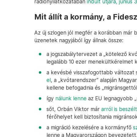
rádiónyilatkozatában
indult útjára, június 
Mit állít a kormány, a Fide
Az új szlogen jól megfér a korábban már b
üzenetek nagyjából így állnak össze:
a jogszabálytervezet a „kötelező kvót
legalább 10 ezer menekültkérelmet
a kevésbé visszafogottabb változat s
el
, a „kvótarendszer” alapján Magyar
kellene befogadnia és „migránsgettó
így
nálunk lenne
az EU legnagyobb „m
sőt, Orbán Viktor már
arról is beszélt
férőhelyet kell biztosítania migránso
a migráció kezelésére a kormányfő
s
lenne a Magyarországon bevezetett,