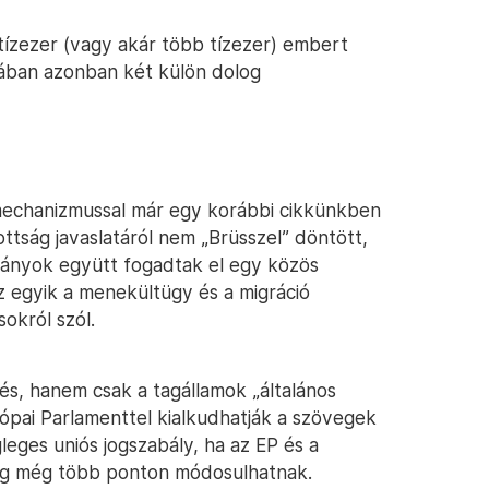
tízezer (vagy akár több tízezer) embert
jában azonban két külön dolog
i mechanizmussal már egy korábbi cikkünkben
ottság javaslatáról nem „Brüsszel” döntött,
mányok együtt fogadtak el egy közös
Az egyik a menekültügy és a migráció
sokról szól.
s, hanem csak a tagállamok „általános
rópai Parlamenttel kialkudhatják a szövegek
leges uniós jogszabály, ha az EP és a
ddig még több ponton módosulhatnak.