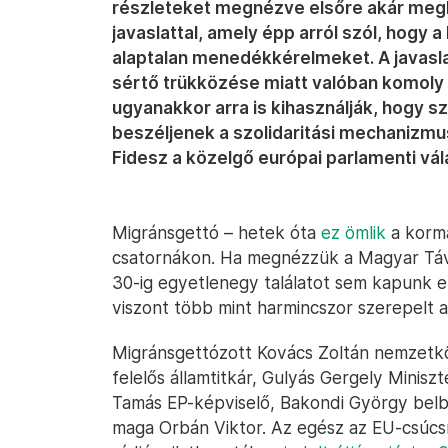
részleteket megnézve elsőre akár megle
javaslattal, amely épp arról szól, hogy a 
alaptalan menedékkérelmeket. A javasl
sértő trükközése miatt valóban komoly 
ugyanakkor arra is kihasználják, hogy s
beszéljenek a szolidaritási mechanizmusn
Fidesz a közelgő európai parlamenti v
Migránsgettó – hetek óta
ez ömlik
a korm
csatornákon. Ha megnézzük a Magyar Távir
30-ig egyetlenegy találatot sem kapunk e
viszont több mint harmincszor szerepelt a
Migránsgettózott Kovács Zoltán nemzetkö
felelős államtitkár, Gulyás Gergely Minis
Tamás EP-képviselő, Bakondi György belb
maga Orbán Viktor. Az egész az EU-csúcsr