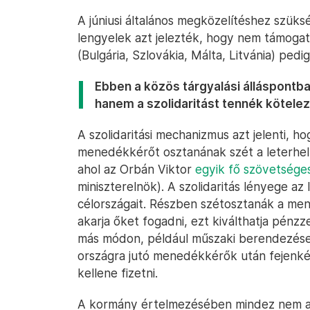
A júniusi általános megközelítéshez szük
lengyelek azt jelezték, hogy nem támogat
(Bulgária, Szlovákia, Málta, Litvánia) pedi
Ebben a közös tárgyalási álláspont
hanem a szolidaritást tennék kötele
A szolidaritási mechanizmus azt jelenti, 
menedékkérőt osztanának szét a leterhelt
ahol az Orbán Viktor
egyik fő szövetsége
miniszterelnök). A szolidaritás lényege a
célországait. Részben szétosztanák a m
akarja őket fogadni, ezt kiválthatja pénz
más módon, például műszaki berendezésekk
országra jutó menedékkérők után fejenként
kellene fizetni.
A kormány értelmezésében mindez nem a