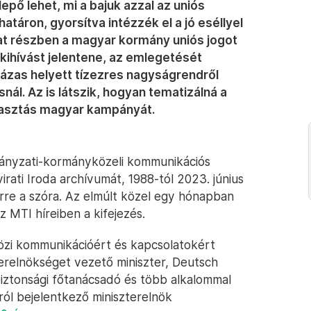
pő lehet, mi a bajuk azzal az uniós
határon, gyorsítva intézzék el a jó eséllyel
at részben a magyar kormány uniós jogot
kihívást jelentene, az emlegetését
zázas helyett tízezres nagyságrendről
ál. Az is látszik, hogyan tematizálná a
álasztás magyar kampányát.
ányzati-kormányközeli kommunikációs
ati Iroda archívumát, 1988-tól 2023. június
rre a szóra. Az elmúlt közel egy hónapban
z MTI híreiben a kifejezés.
zi kommunikációért és kapcsolatokért
zterelnökséget vezető miniszter, Deutsch
iztonsági főtanácsadó és több alkalommal
ól bejelentkező miniszterelnök