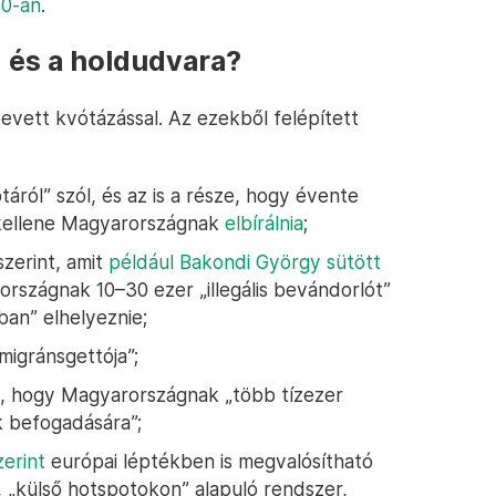
30-án
.
sz és a holdudvara?
evett kvótázással. Az ezekből felépített
áról” szól, és az is a része, hogy évente
 kellene Magyarországnak
elbírálnia
;
zerint, amit
például Bakondi György sütött
országnak 10–30 ezer „illegális bevándorlót”
ban” elhelyeznie;
igránsgettója”;
, hogy Magyarországnak „több tízezer
k befogadására”;
zerint
európai léptékben is megvalósítható
 „külső hotspotokon” alapuló rendszer,