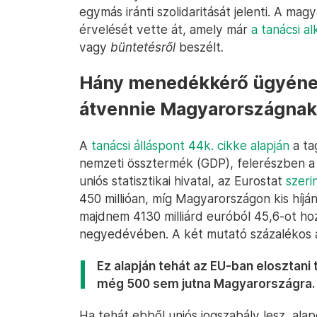
egymás iránti szolidaritását jelenti. A m
érvelését vette át, amely már
a tanácsi a
vagy
büntetésről
beszélt
.
Hány menedékkérő ügyének 
átvennie Magyarországnak
A
tanácsi álláspont 44k. cikke alapján
a ta
nemzeti össztermék (GDP), felerészben a
uniós statisztikai hivatal, az Eurostat
szeri
450 millióan, míg Magyarországon kis híján
majdnem 4130 milliárd euróból 45,6-ot ho
negyedévében. A két mutató százalékos a
Ez alapján tehát az EU-ban elosztan
még 500 sem jutna Magyarországra.
Ha tehát ebből uniós jogszabály lesz, a