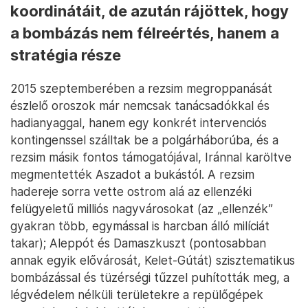
koordinátáit, de azután rájöttek, hogy
a bombázás nem félreértés, hanem a
stratégia része
2015 szeptemberében a rezsim megroppanását
észlelő oroszok már nemcsak tanácsadókkal és
hadianyaggal, hanem egy konkrét intervenciós
kontingenssel szálltak be a polgárháborúba, és a
rezsim másik fontos támogatójával, Iránnal karöltve
megmentették Aszadot a bukástól. A rezsim
hadereje sorra vette ostrom alá az ellenzéki
felügyeletű milliós nagyvárosokat (az „ellenzék”
gyakran több, egymással is harcban álló milíciát
takar); Aleppót és Damaszkuszt (pontosabban
annak egyik elővárosát, Kelet-Gútát) szisztematikus
bombázással és tüzérségi tűzzel puhították meg, a
légvédelem nélküli területekre a repülőgépek