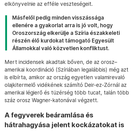
elkönyvelnie az efféle veszteségeit.
Másfelől pedig minden visszássága
ellenére a gyakorlat arra is jó volt, hogy
Oroszország elkerülje a Szíria északkeleti
részén élő kurdokat támogató Egyesült
Államokkal való közvetlen konfliktust.
Mert incidensek akadtak bőven, de az orosz–
amerikai koordináció (Szíriában legalábbis) még azt
is elbírta, amikor az ország egyetlen valamirevaló
olajkitermelő vidékének számító Deir-ez-Zórnál az
amerikai légierő és tüzérség több tucat, talán több
száz orosz Wagner-katonával végzett.
A fegyverek beáramlása és
hátrahagyása jelent kockázatokat is