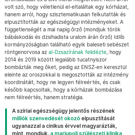
volt szó, hogy véletlenül el-eltaláltak egy kórházat,
hanem arról, hogy szisztematikusan felkutatták és
elpusztították az egészségügyi intézményeket. A
függetlenségét a mai napig őrző (mondjuk török
bábáskodás és dzsihadista uralom árán őrző) Idlíb
kormányzóságban található egyik baleseti sebészet
röntgenorvosa az
al-Dzsazírának felidézte
, hogy
2014 és 2019 között legalább tucatnyiszor
bombázták meg őket, pedig az ENSZ-en keresztül
eleinte az oroszokkal is megosztották az intézmény
koordinátáit, hogy ne legyen félreértés, és csak
később kapcsoltak, hogy a kórházak bombázása
nem félreértés, hanem stratégia.
A szíriai egészségügy jelentős részének
milliók szenvedését okozó
elpusztítását
ugyanazzal a cinikus érvvel magyarázták,
mint, mondjuk,
a mariupoli szülészeti klinika