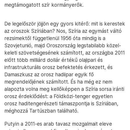
megtámogatott szír kormányerők.
De legelőször jöjjön egy gyors kitérő: mit is kerestek
az oroszok Szíriában? Nos, Szíria az egymást váltó
rezsimektől függetlenül 1956 óta mindig is a
Szovjetunió, majd Oroszország legstabilabb közel-
keleti szövetségesének számított, az országba 2011
előtt több milliárd dollár értékű olajipari és
infrastrukturális orosz befektetés érkezett, és
Damaszkusz az orosz hadiipar egyik fő
megrendelőjének számított. És ha még ez nem
alapozta volna meg kellőképpen a Szíria sorsa iránti
orosz érdeklődést: a Földközi-tenger egyetlen
orosz haditengerészeti támaszpontja is Szíriában,
méghozzá Tartúszban található.
Putyin a 2011-es arab tavasz mozgalmait eleve