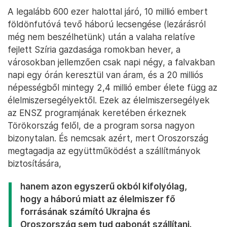
A legalább 600 ezer halottal járó, 10 millió embert
földönfutóvá tevő háború lecsengése (lezárásról
még nem beszélhetünk) után a valaha relatíve
fejlett Szíria gazdasága romokban hever, a
városokban jellemzően csak napi négy, a falvakban
napi egy órán keresztül van áram, és a 20 milliós
népességből mintegy 2,4 millió ember élete függ az
élelmiszersegélyektől. Ezek az élelmiszersegélyek
az ENSZ programjának keretében érkeznek
Törökország felől, de a program sorsa nagyon
bizonytalan. És nemcsak azért, mert Oroszország
megtagadja az együttműködést a szállítmányok
biztosítására,
hanem azon egyszerű okból kifolyólag,
hogy a háború miatt az élelmiszer fő
forrásának számító Ukrajna és
Oroszország sem tud gabonát szállítani.