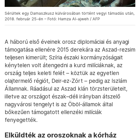
Sérültek egy Damaszkusz külvárosában történt vegyi támadás után,
2018. február 25-én – Fotó: Hamza Al-ajweh / AFP
A háború első éveinek orosz diplomáciai és anyagi
támogatása ellenére 2015 derekára az Aszad-rezsim
teljesen kimerült; Szíria északi kormányzóságait
kénytelen volt átengedni a kurd milíciáknak, az
ország teljes keleti felét – köztük az egyetlen
olajtermelő régiót, Deir-ez-Zórt – pedig az Iszlám
Államnak. Ráadásul az Aszad klán törzsterületeit,
illetve az országot észak–déli irányban átszelő
nagyvárosi tengelyt is az Öböl-államok által
bőkezűen támogatott ellenzéki milíciák
fenyegették.
Elküldték az oroszoknak a kórház