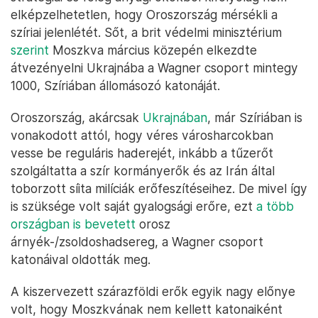
elképzelhetetlen, hogy Oroszország mérsékli a
szíriai jelenlétét. Sőt, a brit védelmi minisztérium
szerint
Moszkva március közepén elkezdte
átvezényelni Ukrajnába a Wagner csoport mintegy
1000, Szíriában állomásozó katonáját.
Oroszország, akárcsak
Ukrajnában
, már Szíriában is
vonakodott attól, hogy véres városharcokban
vesse be reguláris haderejét, inkább a tűzerőt
szolgáltatta a szír kormányerők és az Irán által
toborzott síita milíciák erőfeszítéseihez. De mivel így
is szüksége volt saját gyalogsági erőre, ezt
a több
országban is bevetett
orosz
árnyék-/zsoldoshadsereg, a Wagner csoport
katonáival oldották meg.
A kiszervezett szárazföldi erők egyik nagy előnye
volt, hogy Moszkvának nem kellett katonaiként