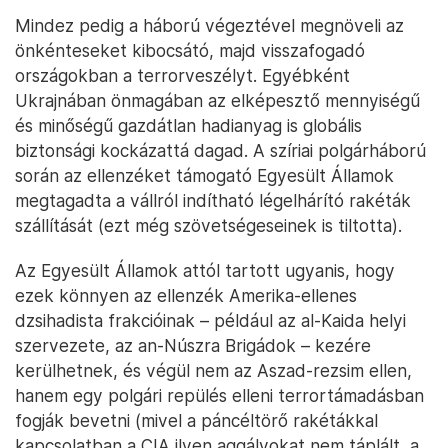
Mindez pedig a háború végeztével megnöveli az
önkénteseket kibocsátó, majd visszafogadó
országokban a terrorveszélyt. Egyébként
Ukrajnában önmagában az elképesztő mennyiségű
és minőségű gazdátlan hadianyag is globális
biztonsági kockázattá dagad. A szíriai polgárháború
során az ellenzéket támogató Egyesült Államok
megtagadta a vállról indítható légelhárító rakéták
szállítását (ezt még szövetségeseinek is tiltotta).
Az Egyesült Államok attól tartott ugyanis, hogy
ezek könnyen az ellenzék Amerika-ellenes
dzsihadista frakcióinak – például az al-Kaida helyi
szervezete, az an-Núszra Brigádok – kezére
kerülhetnek, és végül nem az Aszad-rezsim ellen,
hanem egy polgári repülés elleni terrortámadásban
fogják bevetni (mivel a páncéltörő rakétákkal
kapcsolatban a CIA ilyen aggályokat nem táplált, a