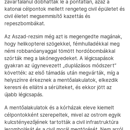
zavartalanul dobhatták le a pontatlan, azaz a
katonai célpontok mellett rengeteg civil épületet és
civil életet megsemmisítő kazettás és
repeszbombákat.
Az Aszad-rezsim még azt is megengedte magának,
hogy helikopterei szögekkel, fémhulladékkal meg
némi robbanóanyaggal tömött hordóbombákkal
szórták meg a lakónegyedeket. A légicsapások
gyakran az úgynevezett „duplázásos módszert”
követték: az első támadás után megvárták, míg a
helyszínre érkeznek a mentőalakulatok, elkezdik
keresni és ellátni a sérülteket, és ekkor jött az
újabb légicsapás.
A mentőalakulatok és a kórházak eleve kiemelt
célpontokként szerepeltek, mivel az ostrom egyik
kulcstényezőjének tartották a civil infrastruktúra
lerombolását és a civil morál megtörését. Nem arról