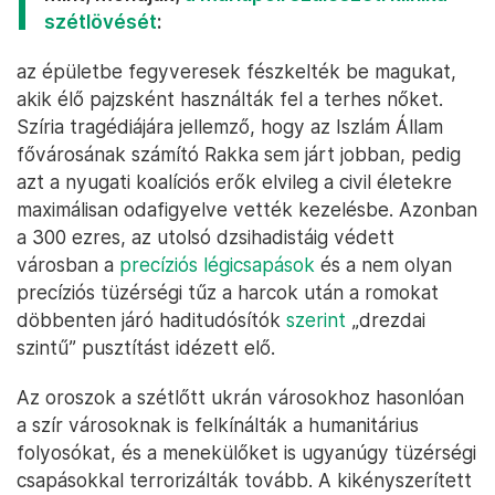
szétlövését
:
az épületbe fegyveresek fészkelték be magukat,
akik élő pajzsként használták fel a terhes nőket.
Szíria tragédiájára jellemző, hogy az Iszlám Állam
fővárosának számító Rakka sem járt jobban, pedig
azt a nyugati koalíciós erők elvileg a civil életekre
maximálisan odafigyelve vették kezelésbe. Azonban
a 300 ezres, az utolsó dzsihadistáig védett
városban a
precíziós légicsapások
és a nem olyan
precíziós tüzérségi tűz a harcok után a romokat
döbbenten járó haditudósítók
szerint
„drezdai
szintű” pusztítást idézett elő.
Az oroszok a szétlőtt ukrán városokhoz hasonlóan
a szír városoknak is felkínálták a humanitárius
folyosókat, és a menekülőket is ugyanúgy tüzérségi
csapásokkal terrorizálták tovább. A kikényszerített