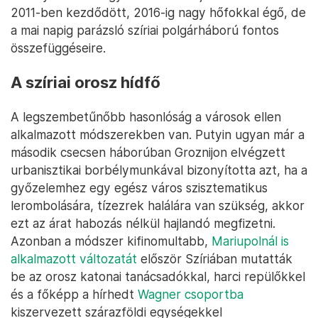
2011-ben kezdődött, 2016-ig nagy hőfokkal égő, de
a mai napig parázsló szíriai polgárháború fontos
összefüggéseire.
A szíriai orosz hídfő
A legszembetűnőbb hasonlóság a városok ellen
alkalmazott módszerekben van. Putyin ugyan már a
második csecsen háborúban Groznijon elvégzett
urbanisztikai borbélymunkával bizonyította azt, ha a
győzelemhez egy egész város szisztematikus
lerombolására, tízezrek halálára van szükség, akkor
ezt az árat habozás nélkül hajlandó megfizetni.
Azonban a módszer kifinomultabb,
Mariupolnál is
alkalmazott változatát
először Szíriában mutatták
be az orosz katonai tanácsadókkal, harci repülőkkel
és a főképp a hírhedt
Wagner csoportba
kiszervezett szárazföldi egységekkel