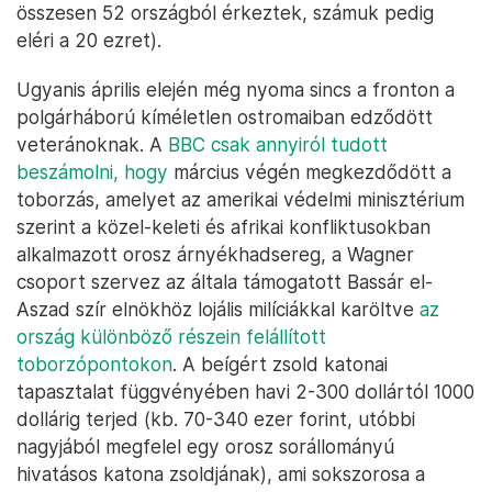
összesen 52 országból érkeztek, számuk pedig
eléri a 20 ezret).
Ugyanis április elején még nyoma sincs a fronton a
polgárháború kíméletlen ostromaiban edződött
veteránoknak. A
BBC csak annyiról tudott
beszámolni, hogy
március végén megkezdődött a
toborzás, amelyet az amerikai védelmi minisztérium
szerint a közel-keleti és afrikai konfliktusokban
alkalmazott orosz árnyékhadsereg, a Wagner
csoport szervez az általa támogatott Bassár el-
Aszad szír elnökhöz lojális milíciákkal karöltve
az
ország különböző részein felállított
toborzópontokon
. A beígért zsold katonai
tapasztalat függvényében havi 2-300 dollártól 1000
dollárig terjed (kb. 70-340 ezer forint, utóbbi
nagyjából megfelel egy orosz sorállományú
hivatásos katona zsoldjának), ami sokszorosa a