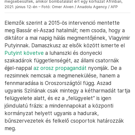
megsebesültek, amikor bombatalálat ért egy kórházat Afrinban,
2021. június 12-én – Fotó: Omer Alven / Anadolu Agency / AFP
Elemzők szerint a 2015-ös intervenció mentette
meg Bassár el-Aszad hatalmát; nem csoda, hogy a
diktátor a mai napig hálás megmentőjének, Vlagyimir
Putyinnak. Damaszkusz az elsők között ismerte el
Putyint követve
a luhanszki és donyecki
szakadárok függetlenségét, az állami csatornák
éjjel-nappal
az orosz propagandát
nyomják. De a
rezsimnek nemcsak a megmenekülése, hanem a
fennmaradása is Oroszországtól függ. Aszad
ugyanis Szíriának csak mintegy a kétharmadát tartja
felügyelete alatt, és ez a „felügyelet” is igen
jóindulatú frázis: a mindennapokat a központi
kormányzat helyett ugyanis a hadurak,
bűnszervezetek és felkelő csoportok határozzák
meg.