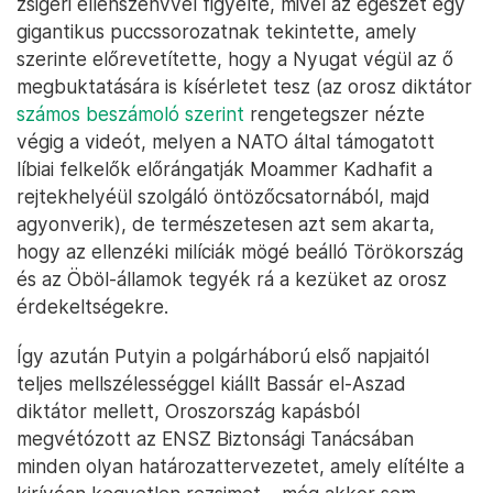
zsigeri ellenszenvvel figyelte, mivel az egészet egy
gigantikus puccssorozatnak tekintette, amely
szerinte előrevetítette, hogy a Nyugat végül az ő
megbuktatására is kísérletet tesz (az orosz diktátor
számos beszámoló szerint
rengetegszer nézte
végig a videót, melyen a NATO által támogatott
líbiai felkelők előrángatják Moammer Kadhafit a
rejtekhelyéül szolgáló öntözőcsatornából, majd
agyonverik), de természetesen azt sem akarta,
hogy az ellenzéki milíciák mögé beálló Törökország
és az Öböl-államok tegyék rá a kezüket az orosz
érdekeltségekre.
Így azután Putyin a polgárháború első napjaitól
teljes mellszélességgel kiállt Bassár el-Aszad
diktátor mellett, Oroszország kapásból
megvétózott az ENSZ Biztonsági Tanácsában
minden olyan határozattervezetet, amely elítélte a