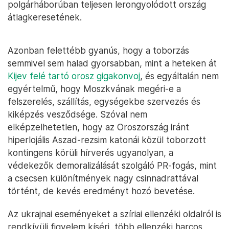
polgárháborúban teljesen lerongyolódott ország
átlagkeresetének.
Azonban felettébb gyanús, hogy a toborzás
semmivel sem halad gyorsabban, mint a heteken át
Kijev felé tartó orosz gigakonvoj
, és egyáltalán nem
egyértelmű, hogy Moszkvának megéri-e a
felszerelés, szállítás, egységekbe szervezés és
kiképzés vesződsége. Szóval nem
elképzelhetetlen, hogy az Oroszország iránt
hiperlojális Aszad-rezsim katonái közül toborzott
kontingens körüli hírverés ugyanolyan, a
védekezők demoralizálását szolgáló PR-fogás, mint
a csecsen különítmények nagy csinnadrattával
történt, de kevés eredményt hozó bevetése.
Az ukrajnai eseményeket a szíriai ellenzéki oldalról is
rendkívüli figyelem kíséri, több ellenzéki harcos