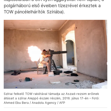
polgárháború első éveiben tízezrével érkeztek a
TOW páncélelhárítók Szíriába).
Szíriai felkelő TOW rakétával támadja az Aszad-rezsim erőinek
állásait a szíriai Aleppó északi részén, 2016. július 17-én – Fotó:
Ahmed Ebu Bera / Anadolu Agency / AFP