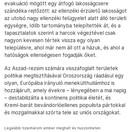
evakuáció mögött egy átfogó lakosságcsere
szándéka rejtőzött: az ellenzéki érzületű lakosságot
az utolsó nagy ellenzéki felügyelet alatt álló területi
egységre, Idlíb tartományba telepítették át, és a
tapasztalatok szerint a harcok végeztével csak
nagyon kevesen tértek vissza egy olyan
településre, ahol már nem áll ott a házuk, és ahol a
hatóságok ellenségesen fogadják őket.
Az Aszad-rezsim számára visszafoglalt területek
politikai megtisztításával Oroszország ráadásul egy
olyan, Európába irányuló menekülthullámhoz is
hozzájárult, amely évekre – lényegében a mai napig
– destabilizálta a kontinens politikai életét, és
Kreml-barát bevándorlóellenes populista pártokkal
és mozgalmakkal szórta tele az uniós országokat.
Legalább tizenhárom ember meghalt és huszonheten