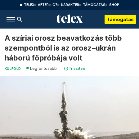
TELEX
AFTER
G7
KARAKTER
TÁMOGATÁS
SHOP
Támogatás
A szíriai orosz beavatkozás több
szempontból is az orosz–ukrán
háború főpróbája volt
Legfontosabb
frissítve
KÜLFÖLD