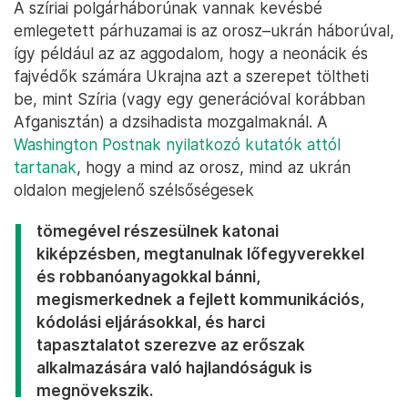
A szíriai polgárháborúnak vannak kevésbé
emlegetett párhuzamai is az orosz–ukrán háborúval,
így például az az aggodalom, hogy a neonácik és
fajvédők számára Ukrajna azt a szerepet töltheti
be, mint Szíria (vagy egy generációval korábban
Afganisztán) a dzsihadista mozgalmaknál. A
Washington Postnak nyilatkozó kutatók attól
tartanak
, hogy a mind az orosz, mind az ukrán
oldalon megjelenő szélsőségesek
tömegével részesülnek katonai
kiképzésben, megtanulnak lőfegyverekkel
és robbanóanyagokkal bánni,
megismerkednek a fejlett kommunikációs,
kódolási eljárásokkal, és harci
tapasztalatot szerezve az erőszak
alkalmazására való hajlandóságuk is
megnövekszik.