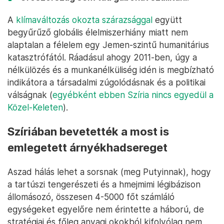
A
klímaváltozás okozta szárazsággal
együtt
begyűrűző globális élelmiszerhiány miatt nem
alaptalan a félelem egy Jemen-szintű humanitárius
katasztrófától. Ráadásul ahogy 2011-ben, úgy a
nélkülözés és a munkanélküliség idén is megbízható
indikátora a társadalmi zúgolódásnak és a politikai
válságnak (
egyébként ebben Szíria nincs egyedül a
Közel-Keleten
).
Szíriában bevetették a most is
emlegetett árnyékhadsereget
Aszad hálás lehet a sorsnak (meg Putyinnak), hogy
a tartúszi tengerészeti és a hmejmimi légibázison
állomásozó, összesen 4-5000 főt számláló
egységeket egyelőre nem érintette a háború, de
stratégiai és főleg anyagi okokból kifolyólag nem