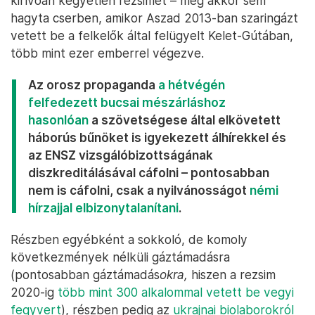
kirívóan kegyetlen rezsimet – még akkor sem
hagyta cserben, amikor Aszad 2013-ban szaringázt
vetett be a felkelők által felügyelt Kelet-Gútában,
több mint ezer emberrel végezve.
Az orosz propaganda
a hétvégén
felfedezett bucsai mészárláshoz
hasonlóan
a szövetségese által elkövetett
háborús bűnöket is igyekezett álhírekkel és
az ENSZ vizsgálóbizottságának
diszkreditálásával cáfolni – pontosabban
nem is cáfolni, csak a nyilvánosságot
némi
hírzajjal elbizonytalanítani
.
Részben egyébként a sokkoló, de komoly
következmények nélküli gáztámadásra
(pontosabban gáztámadás
okra,
hiszen a rezsim
2020-ig
több mint 300 alkalommal vetett be vegyi
fegyvert
), részben pedig az
ukrajnai biolaborokról