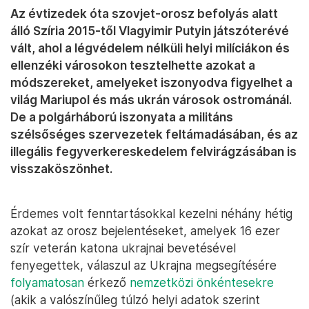
Az évtizedek óta szovjet-orosz befolyás alatt
álló Szíria 2015-től Vlagyimir Putyin játszóterévé
vált, ahol a légvédelem nélküli helyi milíciákon és
ellenzéki városokon tesztelhette azokat a
módszereket, amelyeket iszonyodva figyelhet a
világ Mariupol és más ukrán városok ostrománál.
De a polgárháború iszonyata a militáns
szélsőséges szervezetek feltámadásában, és az
illegális fegyverkereskedelem felvirágzásában is
visszaköszönhet.
Érdemes volt fenntartásokkal kezelni néhány hétig
azokat az orosz bejelentéseket, amelyek 16 ezer
szír veterán katona ukrajnai bevetésével
fenyegettek, válaszul az Ukrajna megsegítésére
folyamatosan
érkező
nemzetközi önkéntesekre
(akik a valószínűleg túlzó helyi adatok szerint