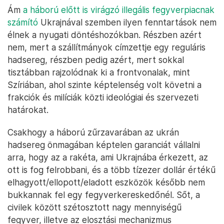
Ám
a háború előtt is virágzó illegális fegyverpiacnak
számító
Ukrajnával szemben ilyen fenntartások nem
élnek a nyugati döntéshozókban. Részben azért
nem, mert a szállítmányok címzettje egy reguláris
hadsereg, részben pedig azért, mert sokkal
tisztábban rajzolódnak ki a frontvonalak, mint
Szíriában, ahol szinte képtelenség volt követni a
frakciók és milíciák közti ideológiai és szervezeti
határokat.
Csakhogy a háború zűrzavarában az ukrán
hadsereg önmagában képtelen garanciát vállalni
arra, hogy az a rakéta, ami Ukrajnába érkezett, az
ott is fog felrobbani, és a több tízezer dollár értékű
elhagyott/ellopott/eladott eszközök később nem
bukkannak fel egy fegyverkereskedőnél. Sőt, a
civilek között szétosztott nagy mennyiségű
fegyver, illetve az elosztási mechanizmus