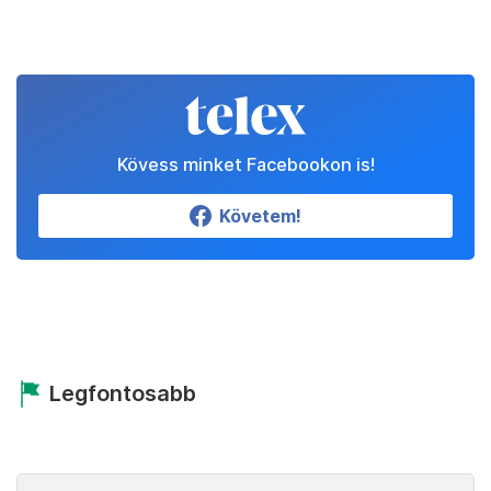
Kövess minket Facebookon is!
Követem!
Legfontosabb