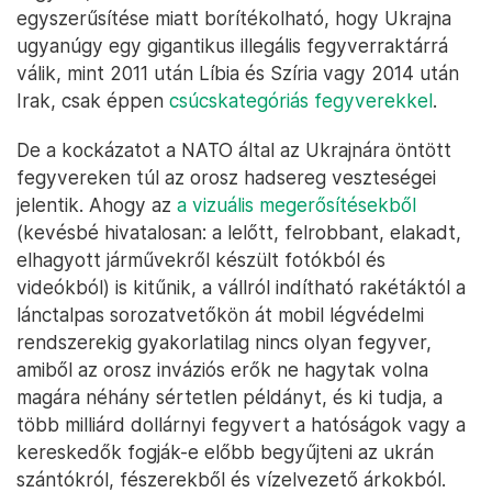
egyszerűsítése miatt borítékolható, hogy Ukrajna
ugyanúgy egy gigantikus illegális fegyverraktárrá
válik, mint 2011 után Líbia és Szíria vagy 2014 után
Irak, csak éppen
csúcskategóriás fegyverekkel
.
De a kockázatot a NATO által az Ukrajnára öntött
fegyvereken túl az orosz hadsereg veszteségei
jelentik. Ahogy az
a vizuális megerősítésekből
(kevésbé hivatalosan: a lelőtt, felrobbant, elakadt,
elhagyott járművekről készült fotókból és
videókból) is kitűnik, a vállról indítható rakétáktól a
lánctalpas sorozatvetőkön át mobil légvédelmi
rendszerekig gyakorlatilag nincs olyan fegyver,
amiből az orosz inváziós erők ne hagytak volna
magára néhány sértetlen példányt, és ki tudja, a
több milliárd dollárnyi fegyvert a hatóságok vagy a
kereskedők fogják-e előbb begyűjteni az ukrán
szántókról, fészerekből és vízelvezető árkokból.