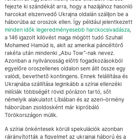
fejezte ki szándékát arra, hogy a hazájához hasonló
harcokat elszenvedő Ukrajna oldalán szálljon be a
háborúba az oroszok ellen. Így például jelentkezett
minden idők legeredményesebb harckocsivadásza
,
a 146 igazolt kilövést maga mögött tudó Szuhail
Mohamed Hamúd is, akit az amerikai páncéltörő
rakéta után mindenki „Abu Tow”-nak nevez.
Azonban a nyilvánosság előtti fogadkozásokból
egyelőre oroszellenes oldalon sem állt össze egy
valódi, bevethető kontingens. Ennek felállítása és
Ukrajnába szállítása leginkább a szíriai ellenzéki
milíciák többségét rövid pórázon tartó, sőt
némelyik alakulatot Líbiában és az azeri–örmény
háborúban zsoldosként már kipróbáló
Törökországon múlik.
A szíriai önkéntesek körüli spekulációk azonban
ráirányították a figyelmet az ukrajnai háború és a