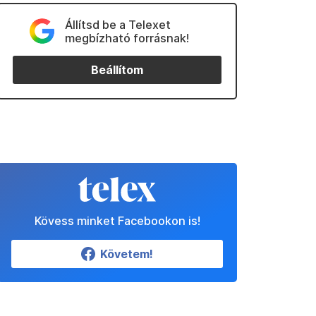
Állítsd be a Telexet
megbízható forrásnak!
Beállítom
Kövess minket Facebookon is!
Követem!