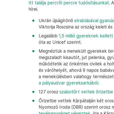
Itt találja percről percre tudósításunkat
. 
hírei.
Ukrán újságírónő
elrablásával gyanús
Viktorija Roscsina az ország keleti és
Legalább
1,5 millió gyereknek kellet
óta az Unicef szerint.
Megnéztük a menekült gyerekek birod
megszaladt kisautót, jut pelenka, gyü
működtetik az önkéntes civilek a hol
és váróhelyét, ahová 9 napos babával
a menekülésben valahogy természete
a pályaudvar gyereksarkából.
127 orosz
szabotőrt vettek őrizetbe
Őrizetbe vettek Kárpátalján két orosz
Nyomozó Iroda (DBR) szerint orosz
tevékenységet végeztek
, írja a Kár