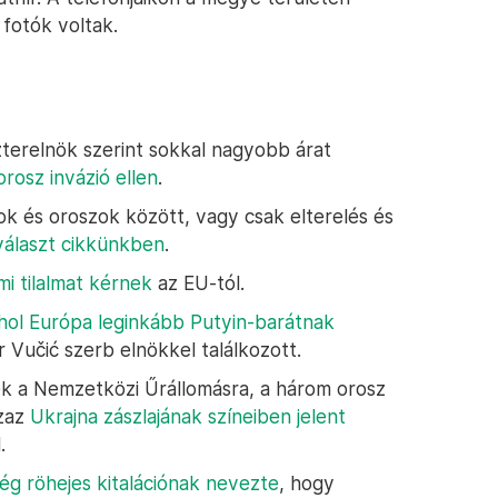
 fotók voltak.
zterelnök szerint sokkal nagyobb árat
rosz invázió ellen
.
ok és oroszok között, vagy csak elterelés és
választ cikkünkben
.
mi tilalmat kérnek
az EU-tól.
ahol Európa leginkább Putyin-barátnak
 Vučić szerb elnökkel találkozott.
ek a Nemzetközi Űrállomásra, a három orosz
azaz
Ukrajna zászlajának színeiben jelent
.
ég röhejes kitalációnak nevezte
, hogy