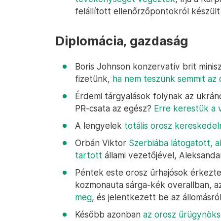
felállított ellenőrzőpontokról készült
Diplomácia, gazdaság
Boris Johnson konzervatív brit minis
fizetünk,
ha nem teszünk semmit az o
Érdemi tárgyalások folynak az ukrán
PR-csata az egész?
Erre kerestük a 
A lengyelek
totális orosz kereskedel
Orbán Viktor
Szerbiába látogatott, 
tartott
állami vezetőjével, Aleksandar
Péntek este orosz űrhajósok érkezt
kozmonauta sárga-kék overallban, 
meg
, és jelentkezett be az állomásról
Később azonban
az orosz űrügynöks