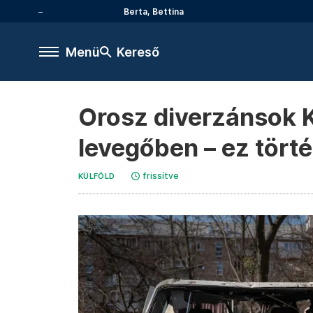
Berta, Bettina
Menü
Kereső
Orosz diverzánsok K
levegőben – ez tör
frissítve
KÜLFÖLD