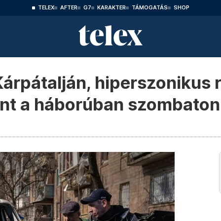
TELEX
AFTER
G7
KARAKTER
TÁMOGATÁS
SHOP
árpátalján, hiperszonikus 
tént a háborúban szombaton