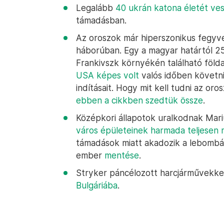
Legalább
40 ukrán katona életét ve
támadásban.
Az oroszok már hiperszonikus fegyve
háborúban. Egy a magyar határtól 25
Frankivszk környékén található földal
USA képes volt
valós időben követni
indításait. Hogy mit kell tudni az oro
ebben a cikkben szedtük össze
.
Középkori állapotok uralkodnak Mari
város épületeinek harmada teljesen
támadások miatt akadozik a lebombá
ember
mentése
.
Stryker páncélozott harcjárművekkel
Bulgáriába
.