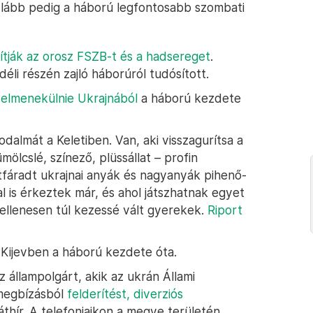
Alább pedig a háború legfontosabb szombati
ítják az orosz FSZB-t és a hadsereget
.
 déli részén zajló háborúról tudósított.
t elmenekülnie Ukrajnából
a háború kezdete
almát a Keletiben. Van, aki visszagurítsa a
mölcslé, színező, plüssállat – profin
tfáradt ukrajnai anyák és nagyanyák pihenő-
 is érkeztek már, és ahol játszhatnak egyet
llenesen túl kezessé vált gyerekek.
Riport
Kijevben a háború kezdete óta.
 állampolgárt, akik az ukrán Állami
 megbízásból
felderítést, diverziós
páthír. A telefonjaikon a megye területén