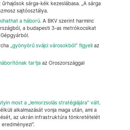
sz űrhajósok sárga-kék kezeslábasa. „A sárga
szmosz sajtóosztálya.
kihathat a háború.
A BKV szerint harminc
rszágból, a budapesti 3-as metrókocsikat
i Gépgyárból.
archa
„gyönyörű svájci városokból” figyeli
az
háborítónak tartja
az Oroszországgal
tyin most a „lemorzsolás stratégiájára” vált
.
élküli alkalmazását vonja maga után, ami a
sét, az ukrán infrastruktúra tönkretételét
t eredményezi”.