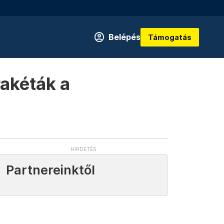
Belépés
Támogatás
rakéták a
Partnereinktől