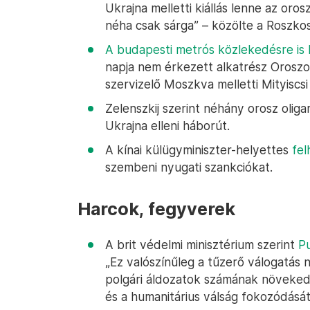
Ukrajna melletti kiállás lenne az oro
néha csak sárga” – közölte a Roszko
A budapesti metrós közlekedésre is 
napja nem érkezett alkatrész Oroszo
szervizelő Moszkva melletti Mityiscs
Zelenszkij szerint néhány orosz olig
Ukrajna elleni háborút.
A kínai külügyminiszter-helyettes
fel
szembeni nyugati szankciókat.
Harcok, fegyverek
A brit védelmi minisztérium szerint
Pu
„Ez valószínűleg a tűzerő válogatás n
polgári áldozatok számának növekedé
és a humanitárius válság fokozódásá