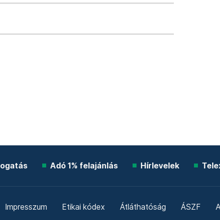
ogatás
Adó 1% felajánlás
Hírlevelek
Tele
Impresszum
Etikai kódex
Átláthatóság
ÁSZF
A