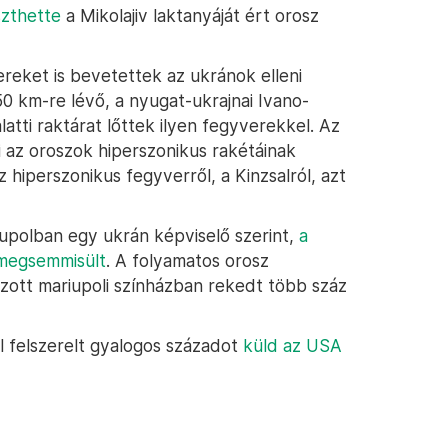
szthette
a Mikolajiv laktanyáját ért orosz
reket is bevetettek az ukránok elleni
0 km-re lévő, a nyugat-ukrajnai Ivano-
atti raktárat lőttek ilyen fegyverekkel. Az
 az oroszok hiperszonikus rakétáinak
sz hiperszonikus fegyverről, a Kinzsalról, azt
upolban egy ukrán képviselő szerint,
a
 megsemmisült
. A folyamatos orosz
zott mariupoli színházban rekedt több száz
 felszerelt gyalogos századot
küld az USA