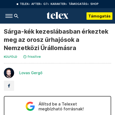
TELEX
AFTER
G7
KARAKTER
TÁMOGATÁS
SHOP
Támogatás
Sárga-kék kezeslábasban érkeztek
meg az orosz űrhajósok a
Nemzetközi Űrállomásra
frissítve
KÜLFÖLD
Lovas Gergő
Állítsd be a Telexet
megbízható forrásnak!