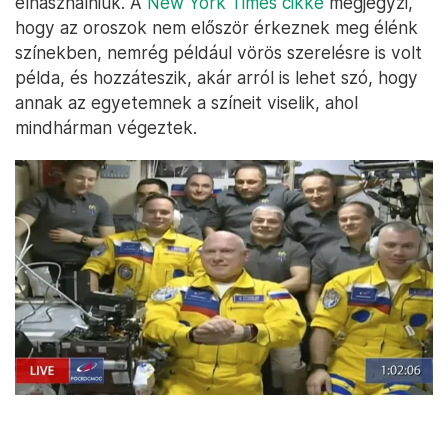
elhasználniuk. A
New York Times cikke
megjegyzi,
hogy az oroszok nem először érkeznek meg élénk
színekben, nemrég például vörös szerelésre is volt
példa, és hozzáteszik, akár arról is lehet szó, hogy
annak az egyetemnek a színeit viselik, ahol
mindhárman végeztek.