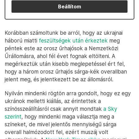
Beállítom
Korábban számoltunk be arról, hogy az ukrajnai
háború miatti
feszültségek után érkeztek
meg
péntek este az orosz űrhajósok a Nemzetközi
Űrállomásra, ahol fél évet fognak eltölteni. A
megérkeztük után kisebb meglepetéssel ért fel,
hogy a három orosz űrhajós sárga-kék overallban
jelent meg, és jelentkezett be az állomásról.
Nyilván mindenki rögtön arra gondolt, hogy ez egy
ukránok melletti kiállás, az érintettek a
színösszeállításról csak annyit mondtak
a Sky
szerint
, hogy mindenki maga választja meg a
színeket, de mivel jelentős mennyiségű sárga
overall halmózodott fel, ezért muszáj volt