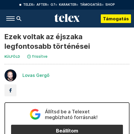
TELEX
AFTER
G7
KARAKTER
TÁMOGATÁS
SHOP
Támogatás
Ezek voltak az éjszaka
legfontosabb történései
frissítve
KÜLFÖLD
Lovas Gergő
Állítsd be a Telexet
megbízható forrásnak!
Beállítom