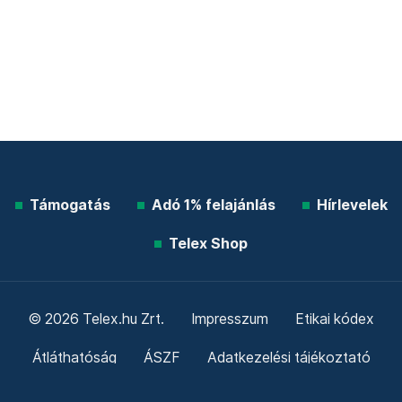
Támogatás
Adó 1% felajánlás
Hírlevelek
Telex Shop
© 2026 Telex.hu Zrt.
Impresszum
Etikai kódex
Átláthatóság
ÁSZF
Adatkezelési tájékoztató
Sütitájékoztató
Süti beállítások
Szabályzatok