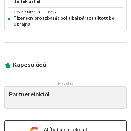
ítélték azt el
2022. March 20. – 05:39
Tizenegy oroszbarát politikai pártot tiltott be
Ukrajna
Kapcsolódó
Partnereinktől
Állítsd be a Telexet