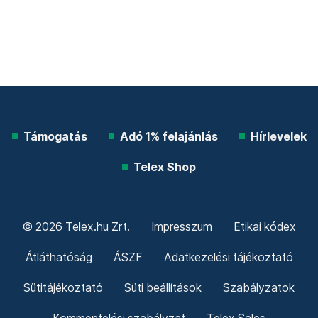
Támogatás
Adó 1% felajánlás
Hírlevelek
Telex Shop
© 2026 Telex.hu Zrt.
Impresszum
Etikai kódex
Átláthatóság
ÁSZF
Adatkezelési tájékoztató
Sütitájékoztató
Süti beállítások
Szabályzatok