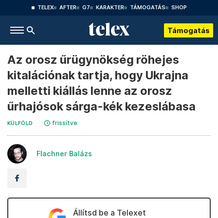
TELEX
AFTER
G7
KARAKTER
TÁMOGATÁS
SHOP
Támogatás
Az orosz űrügynökség röhejes
kitalációnak tartja, hogy Ukrajna
melletti kiállás lenne az orosz
űrhajósok sárga-kék kezeslábasa
frissítve
KÜLFÖLD
Flachner Balázs
Állítsd be a Telexet