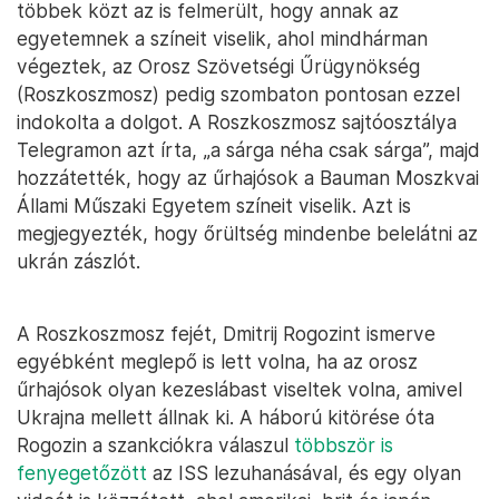
többek közt az is felmerült, hogy annak az
egyetemnek a színeit viselik, ahol mindhárman
végeztek, az Orosz Szövetségi Űrügynökség
(Roszkoszmosz) pedig szombaton pontosan ezzel
indokolta a dolgot. A Roszkoszmosz sajtóosztálya
Telegramon azt írta, „a sárga néha csak sárga”, majd
hozzátették, hogy az űrhajósok a Bauman Moszkvai
Állami Műszaki Egyetem színeit viselik. Azt is
megjegyezték, hogy őrültség mindenbe belelátni az
ukrán zászlót.
A Roszkoszmosz fejét, Dmitrij Rogozint ismerve
egyébként meglepő is lett volna, ha az orosz
űrhajósok olyan kezeslábast viseltek volna, amivel
Ukrajna mellett állnak ki. A háború kitörése óta
Rogozin a szankciókra válaszul
többször is
fenyegetőzött
az ISS lezuhanásával, és egy olyan