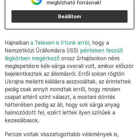
megbízható forrásnak!
Beállítom
Hajnalban
a Telexen is írtunk arról
, hogy a
Nemzetközi Űrállomásra (ISS)
pénteken feszült
légkörben megérkező
orosz űrhajósokon némi
meglepetésre kék-sárga overall volt, amikor először
bejelentkeztek az állomásról. Erről sokan rögtön
Ukrajna melletti kiállásra asszociáltak, az érintettek
pedig csak annyit mondtak erről, hogy minden
csapat eltérő színt választ, a mostani döntés
hátterében pedig az áll, hogy sok sárga anyag
halmozódott fel, ezért lettek ilyen színűek a
kezeslábasok.
Persze voltak visszafogottabb vélemények is,