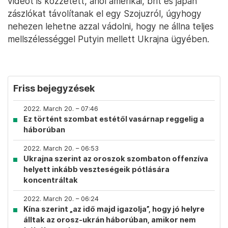
videót is közzétett, ahol amerikai, brit és japán
zászlókat távolítanak el egy Szojuzról, úgyhogy
nehezen lehetne azzal vádolni, hogy ne állna teljes
mellszélességgel Putyin mellett Ukrajna ügyében.
Friss bejegyzések
2022. March 20. – 07:46
Ez történt szombat estétől vasárnap reggelig a
háborúban
2022. March 20. – 06:53
Ukrajna szerint az oroszok szombaton offenzíva
helyett inkább veszteségeik pótlására
koncentráltak
2022. March 20. – 06:24
Kína szerint „az idő majd igazolja”, hogy jó helyre
álltak az orosz-ukrán háborúban, amikor nem