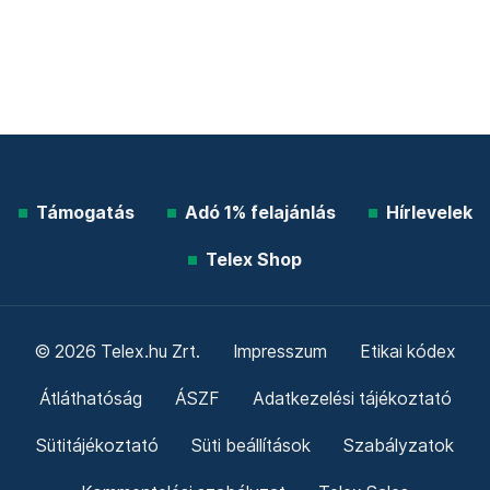
Támogatás
Adó 1% felajánlás
Hírlevelek
Telex Shop
© 2026 Telex.hu Zrt.
Impresszum
Etikai kódex
Átláthatóság
ÁSZF
Adatkezelési tájékoztató
Sütitájékoztató
Süti beállítások
Szabályzatok