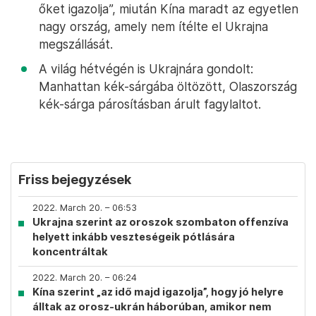
őket igazolja”, miután Kína maradt az egyetlen
nagy ország, amely nem ítélte el Ukrajna
megszállását.
A világ hétvégén is Ukrajnára gondolt:
Manhattan kék-sárgába öltözött, Olaszország
kék-sárga párosításban árult fagylaltot.
Friss bejegyzések
2022. March 20. – 06:53
Ukrajna szerint az oroszok szombaton offenzíva
helyett inkább veszteségeik pótlására
koncentráltak
2022. March 20. – 06:24
Kína szerint „az idő majd igazolja”, hogy jó helyre
álltak az orosz-ukrán háborúban, amikor nem