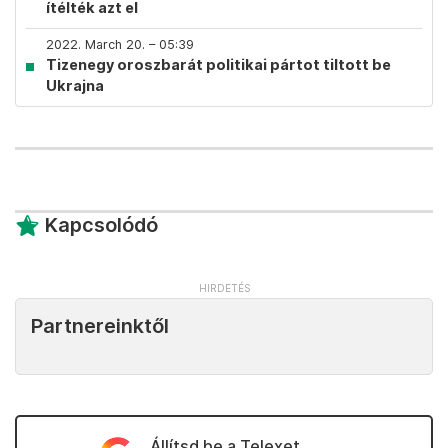
ítélték azt el
2022. March 20. – 05:39
Tizenegy oroszbarát politikai pártot tiltott be
Ukrajna
Kapcsolódó
Partnereinktől
Állítsd be a Telexet