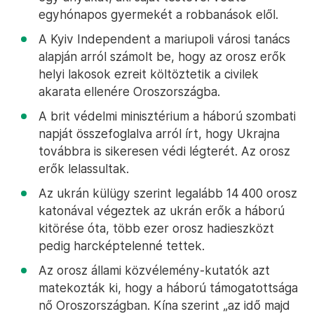
egyhónapos gyermekét a robbanások elől.
A Kyiv Independent a mariupoli városi tanács
alapján arról számolt be, hogy az orosz erők
helyi lakosok ezreit költöztetik a civilek
akarata ellenére Oroszországba.
A brit védelmi minisztérium a háború szombati
napját összefoglalva arról írt, hogy Ukrajna
továbbra is sikeresen védi légterét. Az orosz
erők lelassultak.
Az ukrán külügy szerint legalább 14 400 orosz
katonával végeztek az ukrán erők a háború
kitörése óta, több ezer orosz hadieszközt
pedig harcképtelenné tettek.
Az orosz állami közvélemény-kutatók azt
matekozták ki, hogy a háború támogatottsága
nő Oroszországban. Kína szerint „az idő majd