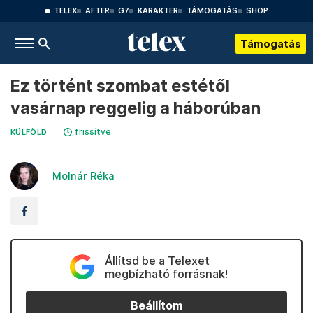
TELEX
AFTER
G7
KARAKTER
TÁMOGATÁS
SHOP
Támogatás
Ez történt szombat estétől
vasárnap reggelig a háborúban
frissítve
KÜLFÖLD
Molnár Réka
Állítsd be a Telexet
megbízható forrásnak!
Beállítom