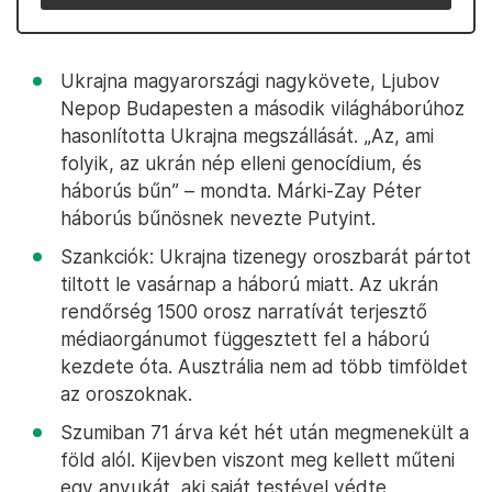
Ukrajna magyarországi nagykövete, Ljubov
Nepop Budapesten a második világháborúhoz
hasonlította Ukrajna megszállását. „Az, ami
folyik, az ukrán nép elleni genocídium, és
háborús bűn” – mondta. Márki-Zay Péter
háborús bűnösnek nevezte Putyint.
Szankciók: Ukrajna tizenegy oroszbarát pártot
tiltott le vasárnap a háború miatt. Az ukrán
rendőrség 1500 orosz narratívát terjesztő
médiaorgánumot függesztett fel a háború
kezdete óta. Ausztrália nem ad több timföldet
az oroszoknak.
Szumiban 71 árva két hét után megmenekült a
föld alól. Kijevben viszont meg kellett műteni
egy anyukát, aki saját testével védte