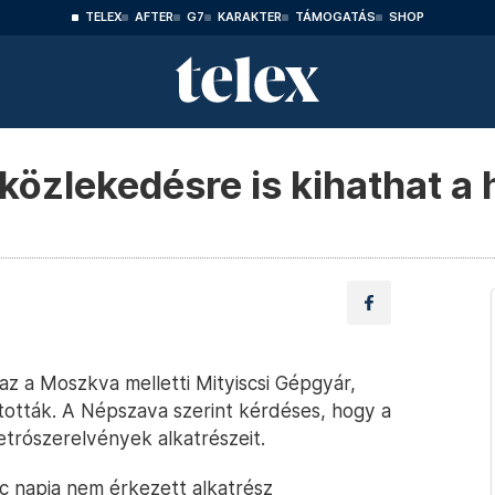
TELEX
AFTER
G7
KARAKTER
TÁMOGATÁS
SHOP
közlekedésre is kihathat a
 az a Moszkva melletti Mityiscsi Gépgyár,
tották. A Népszava szerint kérdéses, hogy a
etrószerelvények alkatrészeit.
nc napja nem érkezett alkatrész