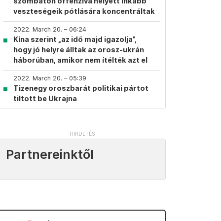
szombaton offenzíva helyett inkább
veszteségeik pótlására koncentráltak
2022. March 20. – 06:24
Kína szerint „az idő majd igazolja”,
hogy jó helyre álltak az orosz-ukrán
háborúban, amikor nem ítélték azt el
2022. March 20. – 05:39
Tizenegy oroszbarát politikai pártot
tiltott be Ukrajna
Partnereinktől