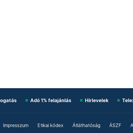
ogatás
Adó 1% felajánlás
Hírlevelek
Tele
Impresszum
Etikai kódex
Átláthatóság
ÁSZF
A