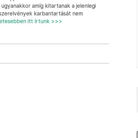
t ugyanakkor amíg kitartanak a jelenlegi
rószerelvények karbantartását nem
letesebben itt írtunk >>>