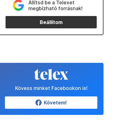
Állítsd be a Telexet
megbízható forrásnak!
Beállítom
Kövess minket Facebookon is!
Követem!