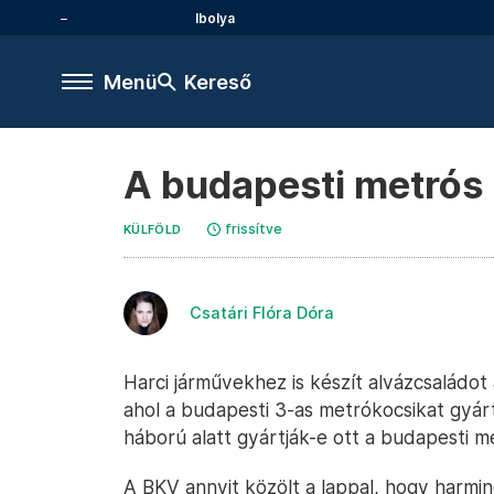
Ibolya
Menü
Kereső
A budapesti metrós 
frissítve
KÜLFÖLD
Csatári Flóra Dóra
Harci járművekhez is készít alvázcsaládot
ahol a budapesti 3-as metrókocsikat gyár
háború alatt gyártják-e ott a budapesti m
A BKV annyit közölt a lappal, hogy harmi