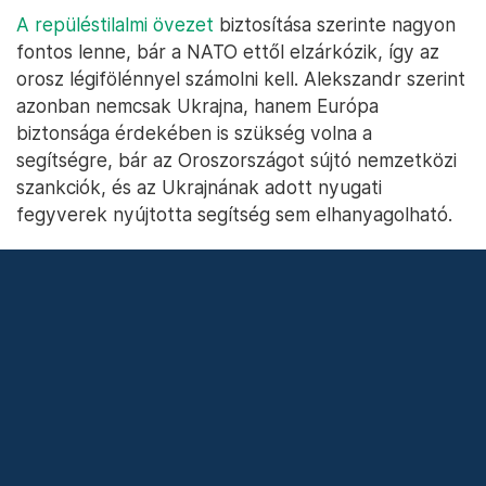
ellenálláshoz: hiszen az látszik, hogy
az orosz
villámháborús tervek nem jöttek be
. De ehhez
kellett az orosz hatalmat is megtévesztő, önáltató
orosz állami propaganda is arról, hogy az orosz
világra vágynak Ukrajna orosz anyanyelvű lakói, és
arról, hogy az orosz hadsereg a világ legjobbjai
között van. Számszerűen lehet, hogy nagy,
összetett invázióra azonban nem is állt annyira
készen. Akkora területen, akkora ország ellen, mint
Ukrajna már évtizedek óta nem próbálta ki magát, a
hadgyakorlatok, meg a Vörös téri felvonulások ezt
nem ellensúlyozták.