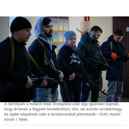
nyelvűként sem megmentenie senkinek.”
A képletet persze árnyalhatja, hogy az ottaniak
tarthatnak a digitális megfigyeléstől, a törvényi
szigorításoktól, így nem biztos, hogy mindenki
egyetért az orosz invázióval azok közül sem, akik
kerülik az állásfoglalást. Ráadásul az
irányított
nyilvánosság
miatt a tájékozódás is egyre
nehezebb.
A Kreml elhitte a saját hazugságát