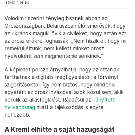
Harcmezőn alkalmazható elsősegélynyújtási technikák – Fotó: Huszti
István / Telex
Volodimir szerint tényleg hisznek abban az
Oroszországban, Belaruszban élő ismerősök, hogy
az ukránok maguk lövik a civileket, hogy aztán ezt
az orosz erőkre foghassák. „Nem hiszik el, hogy mi
remekül éltünk, nem kellett minket orosz