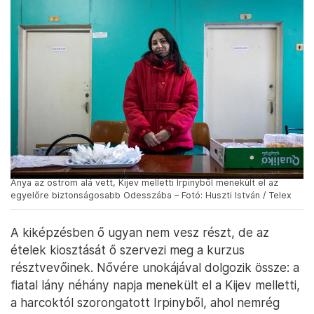
Ánya az ostrom alá vett, Kijev melletti Irpinyből menekült el az
egyelőre biztonságosabb Odesszába – Fotó: Huszti István / Telex
A kiképzésben ő ugyan nem vesz részt, de az
ételek kiosztását ő szervezi meg a kurzus
résztvevőinek. Nővére unokájával dolgozik össze: a
fiatal lány néhány napja menekült el a Kijev melletti,
a harcoktól szorongatott Irpinyből, ahol nemrég