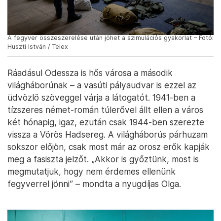
A fegyver összeszerelése után jöhet a szimulációs gyakorlat – Fotó:
Huszti István / Telex
Ráadásul Odessza is hős városa a második
világháborúnak – a vasúti pályaudvar is ezzel az
üdvözlő szöveggel várja a látogatót. 1941-ben a
tízszeres német-román túlerővel állt ellen a város
két hónapig, igaz, ezután csak 1944-ben szerezte
vissza a Vörös Hadsereg. A világháborús párhuzam
sokszor előjön, csak most már az orosz erők kapják
meg a fasiszta jelzőt. „Akkor is győztünk, most is
megmutatjuk, hogy nem érdemes ellenünk
fegyverrel jönni” – mondta a nyugdíjas Olga.