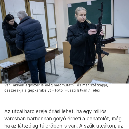
Van, akinek egyszer is elég megmutatni, és már szétkapja,
összerakja a gépkarabélyt – Fotó: Huszti István / Telex
Az utcai harc ereje óriási lehet, ha egy milliós
városban bárhonnan golyó érheti a behatolót, még
ha az látszólag túlerőben is van. A szűk utcákon, az