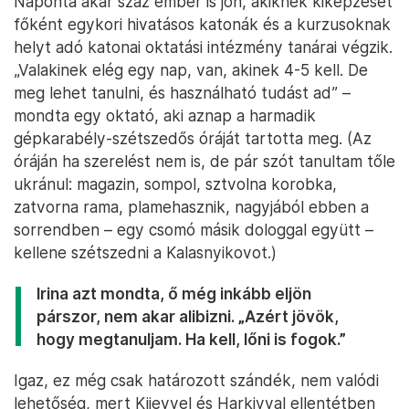
Naponta akár száz ember is jön, akiknek kiképzését
főként egykori hivatásos katonák és a kurzusoknak
helyt adó katonai oktatási intézmény tanárai végzik.
„Valakinek elég egy nap, van, akinek 4-5 kell. De
meg lehet tanulni, és használható tudást ad” –
mondta egy oktató, aki aznap a harmadik
gépkarabély-szétszedős óráját tartotta meg. (Az
óráján ha szerelést nem is, de pár szót tanultam tőle
ukránul: magazin, sompol, sztvolna korobka,
zatvorna rama, plamehasznik, nagyjából ebben a
sorrendben – egy csomó másik dologgal együtt –
kellene szétszedni a Kalasnyikovot.)
Irina azt mondta, ő még inkább eljön
párszor, nem akar alibizni. „Azért jövök,
hogy megtanuljam. Ha kell, lőni is fogok.”
Igaz, ez még csak határozott szándék, nem valódi
lehetőség, mert Kijevvel és Harkivval ellentétben