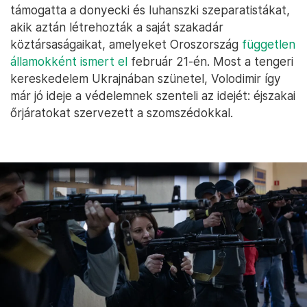
támogatta a donyecki és luhanszki szeparatistákat,
akik aztán létrehozták a saját szakadár
köztársaságaikat, amelyeket Oroszország
független
államokként ismert el
február 21-én. Most a tengeri
kereskedelem Ukrajnában szünetel, Volodimir így
már jó ideje a védelemnek szenteli az idejét: éjszakai
őrjáratokat szervezett a szomszédokkal.