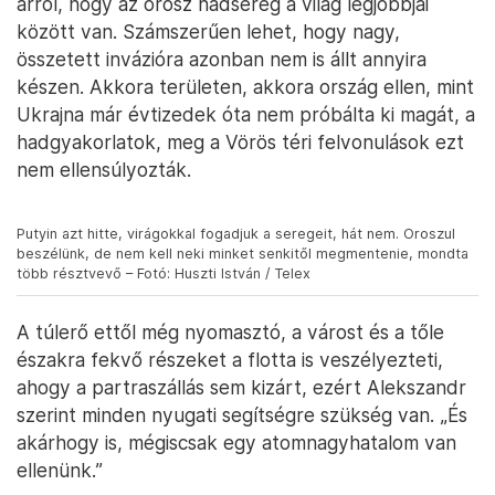
„Nem lehet mentség, hogy félnek az
oroszok Oroszországban. Nem elég
nyafogni arról, hogy nem jó a rendszer. 22
éve megválasztják újra és újra, hiába lett a
helyzetük rosszabb. Volt pénz egy ideig,
aminek egy részét a hatalom odaszórta a
társadalomnak, de most már az sincs, és
fejlődés sincs, mégsem tesznek semmit.
Nincs ott polgári társadalom. 2014-ben
nálunk az emberek megfutamították a
Janukovics-rezsimet védő
rohamrendőröket. Oroszországban meg
viszik be a tüntető nőket, a közelben állók
meg nem tesznek semmit” – vont mérleget.
Alekszandr szerint Ukrajna erősödő polgári
társadalma is hozzájárult a hatékony katonai