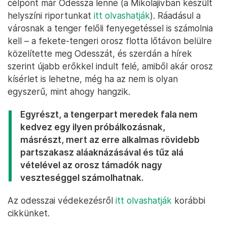
célpont már Odessza lenne (a Mikolajivban készült
helyszíni riportunkat
itt olvashatják
). Ráadásul a
városnak a tenger felőli fenyegetéssel is számolnia
kell – a fekete-tengeri orosz flotta lőtávon belülre
közelítette meg Odesszát, és szerdán a hírek
szerint újabb erőkkel indult felé, amiből akár orosz
kísérlet is lehetne, még ha az nem is olyan
egyszerű, mint ahogy hangzik.
Egyrészt, a tengerpart meredek fala nem
kedvez egy ilyen próbálkozásnak,
másrészt, mert az erre alkalmas rövidebb
partszakasz aláaknázásával és tűz alá
vételével az orosz támadók nagy
veszteséggel számolhatnak.
Az odesszai védekezésről
itt olvashatják
korábbi
cikkünket.