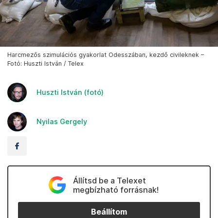
Harcmezős szimulációs gyakorlat Odesszában, kezdő civileknek –
Fotó: Huszti István / Telex
Huszti István (fotó)
Nyilas Gergely
Állítsd be a Telexet
megbízható forrásnak!
Beállítom