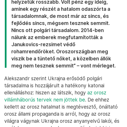
A tanfolyam a nulláról indul. Elvégzése után egy igazolást kapnak,
hogy értenek a fegyver kezeléséhez. Van, aki ezután továbbmegy,
és újabb képzések után a teroboronánál jelentkezik – Fotó: Huszti
István / Telex
„Ez engem nem hat meg. Nem hivatalos, nyilvános
kiállást kérek, csak mondják meg nekem, hogy mit
gondolnak a háborúról” – ezt már Alekszandr
mondja, aki nem csupán részt vett a tanfolyamon,
de egy ideje szervezőként is segít. Polgári hajókon
szolgált szerelőként a tengeren. Szerencséjére a
háború kitörésekor pont otthon volt és nem a világ
másik végén.
Cége továbbra is segíti fizetéssel, ami nagy
könnyebbség neki és családjának: ők ugyanis
szintén nem akarták elhagyni a várost.