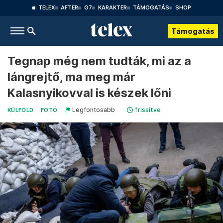
TELEX
AFTER
G7
KARAKTER
TÁMOGATÁS
SHOP
Támogatás
Tegnap még nem tudták, mi az a
lángrejtő, ma meg már
Kalasnyikovval is készek lőni
Legfontosabb
frissítve
KÜLFÖLD
FOTÓ