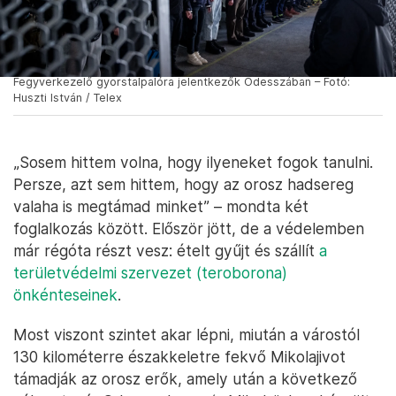
Fegyverkezelő gyorstalpalóra jelentkezők Odesszában – Fotó:
Huszti István / Telex
„Sosem hittem volna, hogy ilyeneket fogok tanulni.
Persze, azt sem hittem, hogy az orosz hadsereg
valaha is megtámad minket” – mondta két
foglalkozás között. Először jött, de a védelemben
már régóta részt vesz: ételt gyűjt és szállít
a
területvédelmi szervezet (teroborona)
önkénteseinek
.
Most viszont szintet akar lépni, miután a várostól
130 kilométerre északkeletre fekvő Mikolajivot
támadják az orosz erők, amely után a következő