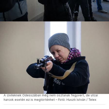
A civileknek Odesszában még nem osztanak fegyvert, de utcai
harcok esetén ez is megtörténhet – Fotó: Huszti István / Telex