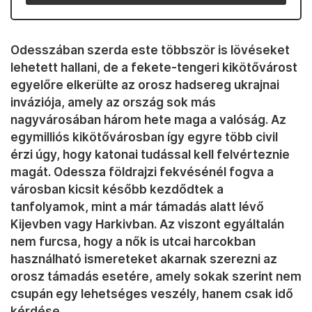
Odesszában szerda este többször is lövéseket
lehetett hallani, de a fekete-tengeri kikötővárost
egyelőre elkerülte az orosz hadsereg ukrajnai
inváziója, amely az ország sok más
nagyvárosában három hete maga a valóság. Az
egymilliós kikötővárosban így egyre több civil
érzi úgy, hogy katonai tudással kell felvérteznie
magát. Odessza földrajzi fekvésénél fogva a
városban kicsit később kezdődtek a
tanfolyamok, mint a már támadás alatt lévő
Kijevben vagy Harkivban. Az viszont egyáltalán
nem furcsa, hogy a nők is utcai harcokban
használható ismereteket akarnak szerezni az
orosz támadás esetére, amely sokak szerint nem
csupán egy lehetséges veszély, hanem csak idő
kérdése.