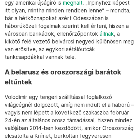
egy amerikai újságíró is
meghalt
. „Irpinyhez képest
itt olyan, mintha minden rendben lenne” – mondta,
bár a hétköznapokat azért Odesszában is
háborúközeli fogalmak szerint kell érteni, hiszen a
városban barikádok, ellenőrzőpontok
állnak
, a
kikötő felé vezető belvárosi negyed különösen meg
van erősítve, az egykori sétálóutcák
tankcsapdákkal vannak tele.
A belarusz és oroszországi barátok
eltűntek
Volodimir egy tengeri szállítással foglalkozó
világcégnél dolgozott, amíg nem indult el a háború –
vagyis nem lépett a következő szakaszba február
24-én az általános orosz támadással, hiszen mindez
valójában 2014-ben kezdődött, amikor Oroszország
elcsatolta a Krímet, burkoltan fegyveresen