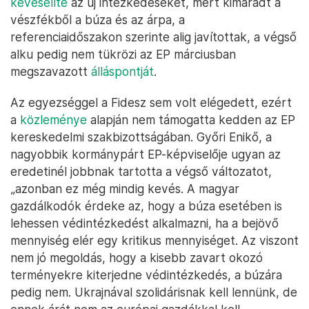
kevesellte
az új intézkedéseket, mert kimaradt a
vészfékből a búza és az árpa, a
referenciaidőszakon szerinte alig javítottak, a végső
alku pedig nem tükrözi az EP márciusban
megszavazott
álláspontját
.
Az egyezséggel a Fidesz sem volt elégedett, ezért
a
közleménye
alapján nem támogatta kedden az EP
kereskedelmi szakbizottságában. Győri Enikő, a
nagyobbik kormánypárt EP-képviselője ugyan az
eredetinél jobbnak tartotta a végső változatot,
„azonban ez még mindig kevés. A magyar
gazdálkodók érdeke az, hogy a búza esetében is
lehessen védintézkedést alkalmazni, ha a bejövő
mennyiség elér egy kritikus mennyiséget. Az viszont
nem jó megoldás, hogy a kisebb zavart okozó
terményekre kiterjedne védintézkedés, a búzára
pedig nem. Ukrajnával szolidárisnak kell lennünk, de