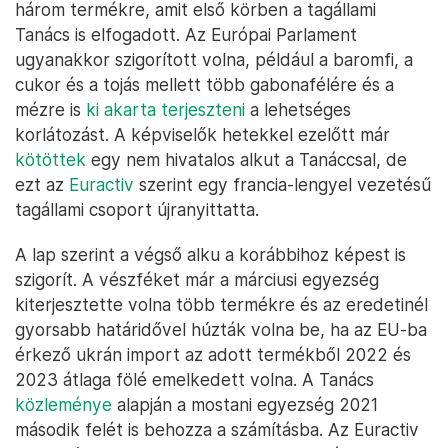
három termékre, amit első körben a tagállami
Tanács is elfogadott. Az Európai Parlament
ugyanakkor szigorított volna, például a baromfi, a
cukor és a tojás mellett több gabonafélére és a
mézre is
ki akarta terjeszteni
a lehetséges
korlátozást. A képviselők hetekkel ezelőtt már
kötöttek
egy nem hivatalos alkut a Tanáccsal, de
ezt az
Euractiv
szerint egy francia-lengyel vezetésű
tagállami csoport újranyittatta.
A lap szerint a végső alku a korábbihoz képest is
szigorít. A vészféket már a márciusi egyezség
kiterjesztette volna több termékre és az eredetinél
gyorsabb határidővel húzták volna be, ha az EU-ba
érkező ukrán import az adott termékből 2022 és
2023 átlaga fölé emelkedett volna. A Tanács
közleménye
alapján a mostani egyezség 2021
második felét is behozza a számításba. Az Euractiv