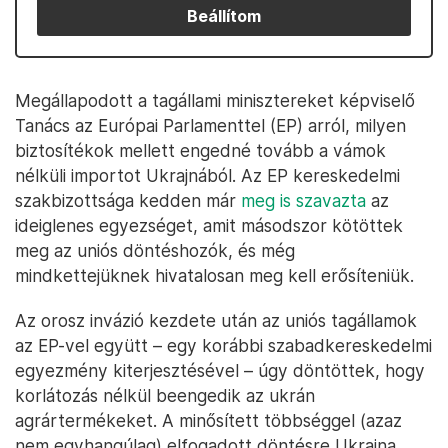
Beállítom
Megállapodott a tagállami minisztereket képviselő
Tanács az Európai Parlamenttel (EP) arról, milyen
biztosítékok mellett engedné tovább a vámok
nélküli importot Ukrajnából. Az EP kereskedelmi
szakbizottsága kedden már
meg is szavazta
az
ideiglenes egyezséget, amit másodszor kötöttek
meg az uniós döntéshozók, és még
mindkettejüknek hivatalosan meg kell erősíteniük.
Az orosz invázió kezdete után az uniós tagállamok
az EP-vel együtt – egy korábbi szabadkereskedelmi
egyezmény kiterjesztésével – úgy döntöttek, hogy
korlátozás nélkül beengedik az ukrán
agrártermékeket. A minősített többséggel (azaz
nem egyhangúlag) elfogadott döntésre Ukrajna