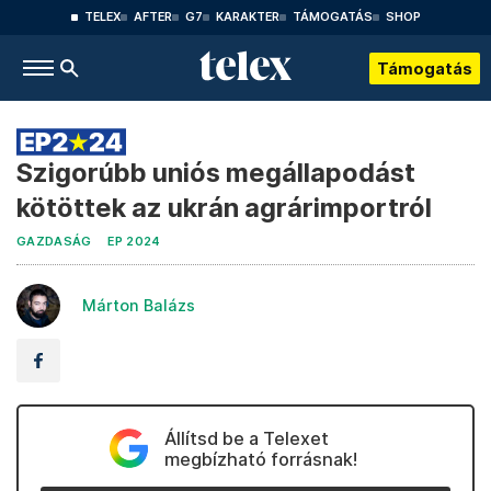
TELEX
AFTER
G7
KARAKTER
TÁMOGATÁS
SHOP
Támogatás
Szigorúbb uniós megállapodást
kötöttek az ukrán agrárimportról
GAZDASÁG
EP 2024
Márton Balázs
Állítsd be a Telexet
megbízható forrásnak!