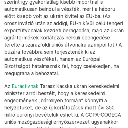
szerint így gyakorlatilag kisebb importnál is
automatikusan beindul a vészfék, mert a háború
előtt kisebb volt az ukrán kivitel az EU-ba. (Az
orosz invázió után az addigi, EU-n kívüli célú tengeri
exportútvonalak kezdeti beragadása, majd az ukrán
agrártermékek korlátozás nélküli beengedése
terelte a szárazföldi uniós útvonalra az importot.) A
búzára továbbra sem terjesztenék ki az
automatikus vészféket, hanem az Európai
Bizottságot hatalmaznák fel, hogy cselekedjen, ha
megugrana a behozatal.
Az
Euractivnak
Tarasz Kacska ukrán kereskedelmi
miniszter arról beszélt, hogy a kereskedelmi
engedmények „bármilyen formája” könnyíti a
helyzetüket, de az új korlátozások miatt évi 350
millió eurónyi bevételük eshet ki. A COPA-COGECA
uniós mezőgazdasági ernyőszervezet ugyanakkor