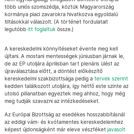
több uniós szomszédja, köztük Magyarország
kormánya piaci zavarokra hivatkozva egyoldalú
tiltásokkal válaszolt. (A történet fordulatait
legutóbb
itt foglaltuk
össze.)
A kereskedelmi könnyítéseket évente meg kell
újítani. A mostani mentességek júniusban járnak le,
de az EP utoljára áprilisban tart plenáris ülést az
újraválasztása előtt, a döntést előkészítő
kereskedelmi szakbizottsága pedig a
tervek szerint
kedden találkozott utoljára, így hétfő este szinte az
utolsó pillanatban egyeztek meg ahhoz, hogy még
meg tudják szavazni az intézkedéseket.
Az Európai Bizottság az esedékes hosszabbításnál
az eddigi vám- és kvótamentes kereskedelemhez
képest újdonságként már eleve vészféket
javasolt