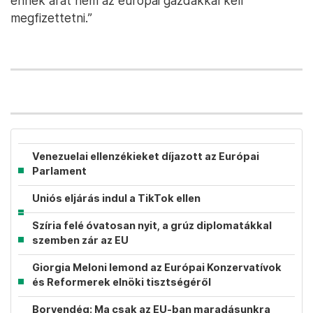
ennek árát nem az európai gazdákkal kell
megfizettetni.”
Venezuelai ellenzékieket díjazott az Európai
Parlament
Uniós eljárás indul a TikTok ellen
Szíria felé óvatosan nyit, a grúz diplomatákkal
szemben zár az EU
Giorgia Meloni lemond az Európai Konzervatívok
és Reformerek elnöki tisztségéről
Borvendég: Ma csak az EU-ban maradásunkra