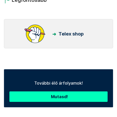
Legfontosabb
Telex shop
További élő árfolyamok!
Mutasd!