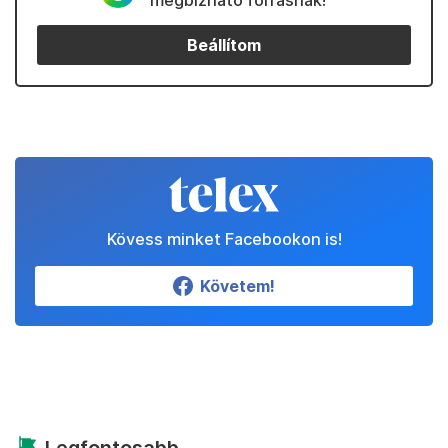
megbízható forrásnak!
Beállítom
Kövess minket Facebookon is!
Követem!