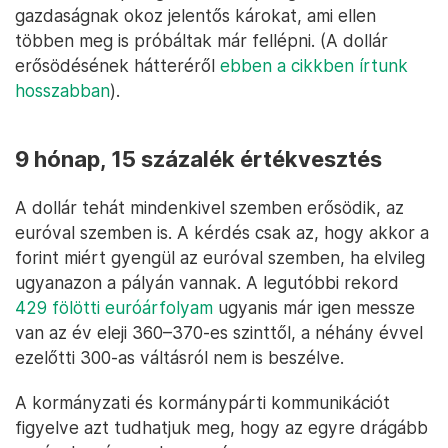
gazdaságnak okoz jelentős károkat, ami ellen
többen meg is próbáltak már fellépni. (A dollár
erősödésének hátteréről
ebben a cikkben írtunk
hosszabban
).
9 hónap, 15 százalék értékvesztés
A dollár tehát mindenkivel szemben erősödik, az
euróval szemben is. A kérdés csak az, hogy akkor a
forint miért gyengül az euróval szemben, ha elvileg
ugyanazon a pályán vannak. A legutóbbi rekord
429 fölötti euróárfolyam
ugyanis már igen messze
van az év eleji 360–370-es szinttől, a néhány évvel
ezelőtti 300-as váltásról nem is beszélve.
A kormányzati és kormánypárti kommunikációt
figyelve azt tudhatjuk meg, hogy az egyre drágább