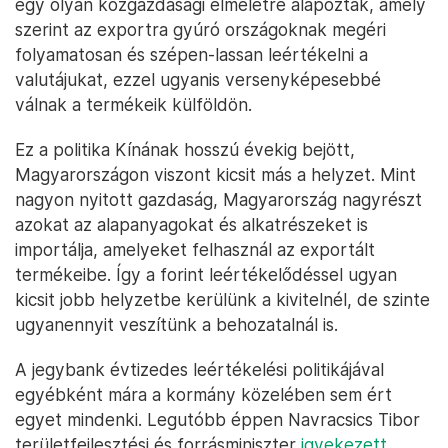
egy olyan közgazdasági elméletre alapozták, amely
szerint az exportra gyúró országoknak megéri
folyamatosan és szépen-lassan leértékelni a
valutájukat, ezzel ugyanis versenyképesebbé
válnak a termékeik külföldön.
Ez a politika Kínának hosszú évekig bejött,
Magyarországon viszont kicsit más a helyzet. Mint
nagyon nyitott gazdaság, Magyarország nagyrészt
azokat az alapanyagokat és alkatrészeket is
importálja, amelyeket felhasznál az exportált
termékeibe. Így a forint leértékelődéssel ugyan
kicsit jobb helyzetbe kerülünk a kivitelnél, de szinte
ugyanennyit veszítünk a behozatalnál is.
A jegybank évtizedes leértékelési politikájával
egyébként mára a kormány közelében sem ért
egyet mindenki. Legutóbb éppen Navracsics Tibor
területfejlesztési és forrásminiszter
igyekezett