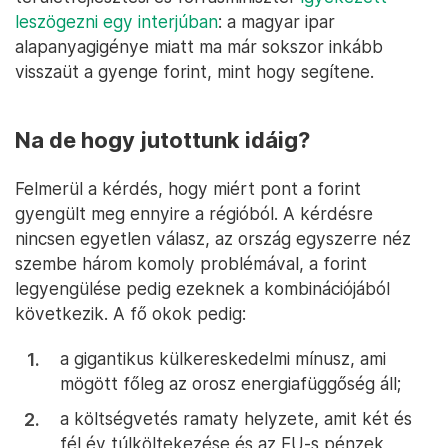
leszögezni egy interjúban
: a magyar ipar
alapanyagigénye miatt ma már sokszor inkább
visszaüt a gyenge forint, mint hogy segítene.
Na de hogy jutottunk idáig?
Felmerül a kérdés, hogy miért pont a forint
gyengült meg ennyire a régióból. A kérdésre
nincsen egyetlen válasz, az ország egyszerre néz
szembe három komoly problémával, a forint
legyengülése pedig ezeknek a kombinációjából
következik. A fő okok pedig:
a gigantikus külkereskedelmi mínusz, ami
mögött főleg az orosz energiafüggőség áll;
a költségvetés ramaty helyzete, amit két és
fél év túlköltekezése és az EU-s pénzek