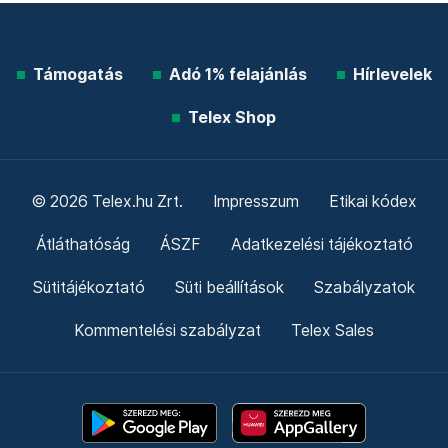
Támogatás
Adó 1% felajánlás
Hírlevelek
Telex Shop
© 2026 Telex.hu Zrt.
Impresszum
Etikai kódex
Átláthatóság
ÁSZF
Adatkezelési tájékoztató
Sütitájékoztató
Süti beállítások
Szabályzatok
Kommentelési szabályzat
Telex Sales