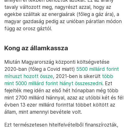
tavaly változott meg, nagyrészt azzal, hogy az
egekbe szálltak az energiaárak (főleg a gáz ára), a
magyar gazdaság pedig az unióban páratlan módon
függ az orosz gáztól.
Kong az államkassza
Miután Magyarország központi költségvetése
2020-ban (főleg a Covid miatt)
5500 milliárd forint
mínuszt hozott össze
, 2021-ben is sikerült
több
mint 5000 milliárd forint hiányt összeszedni
. Ezt
fejelték meg idén az első hét hónapban még több
mint 2700 milliárd hiánnyal, azaz az utóbbi két és fél
évben 13 ezer milliárd forinttal többet költött az
állam, mint amennyi bevétele volt.
Ezt természetesen hitelfelvételből finanszírozták,