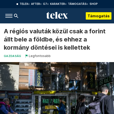
TELEX
AFTER
G7
KARAKTER
TÁMOGATÁS
SHOP
Támogatás
A régiós valuták közül csak a forint
állt bele a földbe, és ehhez a
kormány döntései is kellettek
Legfontosabb
GAZDASÁG