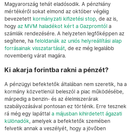
Magyarország tehát eladósodik. A pénzhiány
mértékéről sokat elmond az október végéig
bevezetett
kormányzati kifizetési stop
, de az is,
hogy
az MVM haladékot kért a Gazpromtól
a
számlák rendezésére. A helyzeten legfőképpen az
segítene, ha
feloldanák az uniós helyreállítási alap
forrásainak visszatartását
, de ez még legalább
novemberig várat magára.
Ki akarja forintba rakni a pénzét?
A pénzügyi befektetők általában nem szeretik, ha a
kormány közvetlenül beleszól a piac működésébe,
márpedig a benzin- és az élelmiszerárak
szabályozásával pontosan ez történik. Erre tesznek
rá még egy lapáttal
a májusban kihirdetett ágazati
különadók
, amelyek a befektetők szemében
felvetik annak a veszélyét, hogy a jövőben