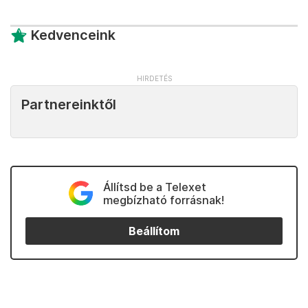
Kedvenceink
Partnereinktől
Állítsd be a Telexet
megbízható forrásnak!
Beállítom