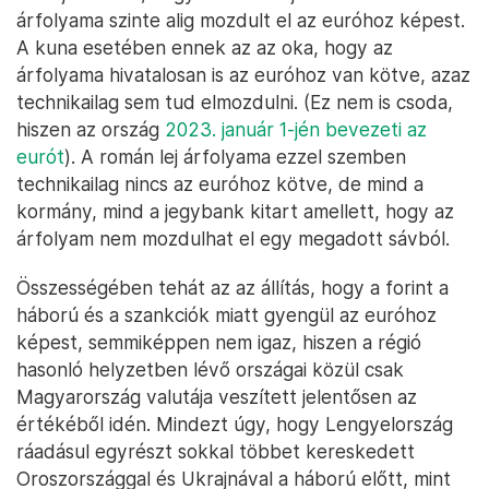
árfolyama szinte alig mozdult el az euróhoz képest.
A kuna esetében ennek az az oka, hogy az
árfolyama hivatalosan is az euróhoz van kötve, azaz
technikailag sem tud elmozdulni. (Ez nem is csoda,
hiszen az ország
2023. január 1-jén bevezeti az
eurót
). A román lej árfolyama ezzel szemben
technikailag nincs az euróhoz kötve, de mind a
kormány, mind a jegybank kitart amellett, hogy az
árfolyam nem mozdulhat el egy megadott sávból.
Összességében tehát az az állítás, hogy a forint a
háború és a szankciók miatt gyengül az euróhoz
képest, semmiképpen nem igaz, hiszen a régió
hasonló helyzetben lévő országai közül csak
Magyarország valutája veszített jelentősen az
értékéből idén. Mindezt úgy, hogy Lengyelország
ráadásul egyrészt sokkal többet kereskedett
Oroszországgal és Ukrajnával a háború előtt, mint