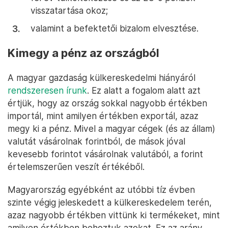
visszatartása okoz;
valamint a befektetői bizalom elvesztése.
Kimegy a pénz az országból
A magyar gazdaság külkereskedelmi hiányáról
rendszeresen írunk
. Ez alatt a fogalom alatt azt
értjük, hogy az ország sokkal nagyobb értékben
importál, mint amilyen értékben exportál, azaz
megy ki a pénz. Mivel a magyar cégek (és az állam)
valutát vásárolnak forintból, de mások jóval
kevesebb forintot vásárolnak valutából, a forint
értelemszerűen veszít értékéből.
Magyarország egyébként az utóbbi tíz évben
szinte végig jeleskedett a külkereskedelem terén,
azaz nagyobb értékben vittünk ki termékeket, mint
amilyen értékben behoztuk azokat. Ez az arány