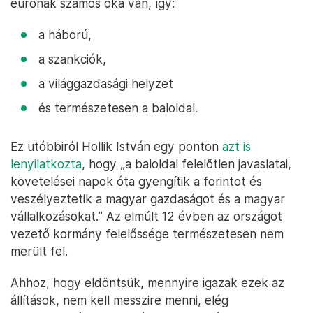
eurónak számos oka van, így:
a háború,
a szankciók,
a világgazdasági helyzet
és természetesen a baloldal.
Ez utóbbiról Hollik István egy ponton
azt is
lenyilatkozta
, hogy „a baloldal felelőtlen javaslatai,
követelései napok óta gyengítik a forintot és
veszélyeztetik a magyar gazdaságot és a magyar
vállalkozásokat.” Az elmúlt 12 évben az országot
vezető kormány felelőssége természetesen nem
merült fel.
Ahhoz, hogy eldöntsük, mennyire igazak ezek az
állítások, nem kell messzire menni, elég