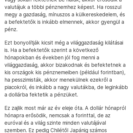
valutájuk a többi pénznemhez képest. Ha rosszul
megy a gazdaság, mínuszos a külkereskedelem, és
a befektetők is inkább elmennek, akkor gyengül a
pénz.
Ezt bonyolítják kicsit még a világgazdaság kilátásai
is. Ha a befektetők szerint a következő
hónapokban és években jól fog menni a
világgazdaság, akkor bizakodnak és befektetnek a
kis országok kis pénznemeiben (például forintban),
ha pesszimisták, akkor menekülnek ezekről a
piacokról, és inkább a nagy valutákba, de leginkább
a dollárba fektetik a pénzüket.
Ez zajlik most már az év eleje óta. A dollár hónapról
hónapra erősödik, nemcsak a forinttal, de az
euróval és a világ szinte minden valutájával
szemben. Ez pedig Chilétől Japánig számos