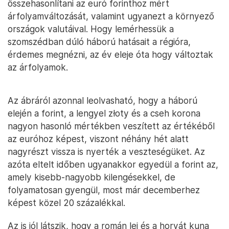
összehasonlítani az euró forinthoz mért
árfolyamváltozását, valamint ugyanezt a környező
országok valutáival. Hogy lemérhessük a
szomszédban dúló háború hatásait a régióra,
érdemes megnézni, az év eleje óta hogy változtak
az árfolyamok.
Az ábráról azonnal leolvasható, hogy a háború
elején a forint, a lengyel złoty és a cseh korona
nagyon hasonló mértékben veszített az értékéből
az euróhoz képest, viszont néhány hét alatt
nagyrészt vissza is nyerték a veszteségüket. Az
azóta eltelt időben ugyanakkor egyedül a forint az,
amely kisebb-nagyobb kilengésekkel, de
folyamatosan gyengül, most már decemberhez
képest közel 20 százalékkal.
Az is jól látszik, hogy a román lej és a horvát kuna