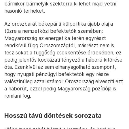
bármikor bármelyik szektorra ki lehet majd vetni
hasonló terheket.
A
z oroszbarát
békepárti külpolitika újabb olaj a
tűzre a nemzetközi befektetők szemében:
Magyarország az energetika terén egyrészt
rendkívül függ Oroszországtól, másrészt nem is
tesz sokat a függőség csökkentése érdekében, ez
pedig jelentős kockázati tényező a háború kitörése
óta. Ezenkívül az sem elhanyagolható szempont,
hogy nyugati pénzügyi befektetők egy része
valószínűleg azzal számol: Oroszország elveszíti ezt
a háborút, ezzel pedig Magyarország pozíciója is
romlani fog.
Hosszú távú döntések sorozata