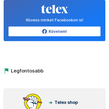
Kövess minket Facebookon is!
Követem!
Legfontosabb
Telex shop