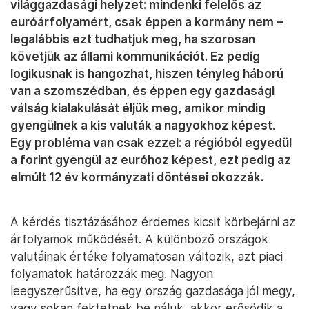
világgazdasági helyzet: mindenki felelős az
euróárfolyamért, csak éppen a kormány nem –
legalábbis ezt tudhatjuk meg, ha szorosan
követjük az állami kommunikációt. Ez pedig
logikusnak is hangozhat, hiszen tényleg háború
van a szomszédban, és éppen egy gazdasági
válság kialakulását éljük meg, amikor mindig
gyengülnek a kis valuták a nagyokhoz képest.
Egy probléma van csak ezzel: a régióból egyedül
a forint gyengül az euróhoz képest, ezt pedig az
elmúlt 12 év kormányzati döntései okozzák.
A kérdés tisztázásához érdemes kicsit körbejárni az
árfolyamok működését. A különböző országok
valutáinak értéke folyamatosan változik, azt piaci
folyamatok határozzák meg. Nagyon
leegyszerűsítve, ha egy ország gazdasága jól megy,
vagy sokan fektetnek be náluk, akkor erősödik a