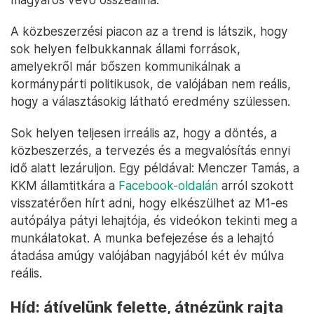
A közbeszerzési piacon az a trend is látszik, hogy
sok helyen felbukkannak állami források,
amelyekről már bőszen kommunikálnak a
kormánypárti politikusok, de valójában nem reális,
hogy a választásokig látható eredmény szülessen.
Sok helyen teljesen irreális az, hogy a döntés, a
közbeszerzés, a tervezés és a megvalósítás ennyi
idő alatt lezáruljon. Egy példával: Menczer Tamás, a
KKM államtitkára a
Facebook-oldalán
arról szokott
visszatérően hírt adni, hogy elkészülhet az M1-es
autópálya pátyi lehajtója, és videókon tekinti meg a
munkálatokat. A munka befejezése és a lehajtó
átadása amúgy valójában nagyjából két év múlva
reális.
Híd: átívelünk felette, átnézünk rajta