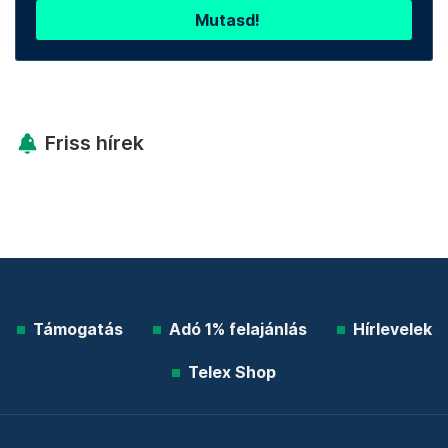
Mutasd!
Friss hírek
Támogatás
Adó 1% felajánlás
Hírlevelek
Telex Shop