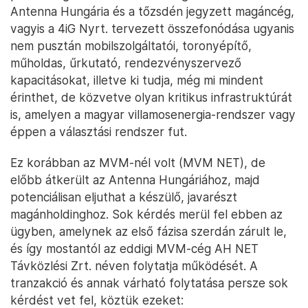
Antenna Hungária és a tőzsdén jegyzett magáncég,
vagyis a 4iG Nyrt. tervezett összefonódása ugyanis
nem pusztán mobilszolgáltatói, toronyépítő,
műholdas, űrkutató, rendezvényszervező
kapacitásokat, illetve ki tudja, még mi mindent
érinthet, de közvetve olyan kritikus infrastruktúrát
is, amelyen a magyar villamosenergia-rendszer vagy
éppen a választási rendszer fut.
Ez korábban az MVM-nél volt (MVM NET), de
előbb átkerült az Antenna Hungáriához, majd
potenciálisan eljuthat a készülő, javarészt
magánholdinghoz. Sok kérdés merül fel ebben az
ügyben, amelynek az első fázisa szerdán zárult le,
és így mostantól az eddigi MVM-cég AH NET
Távközlési Zrt. néven folytatja működését. A
tranzakció és annak várható folytatása persze sok
kérdést vet fel, köztük ezeket: