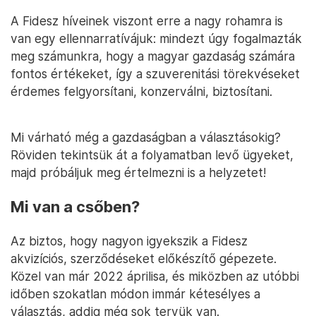
A Fidesz híveinek viszont erre a nagy rohamra is
van egy ellennarratívájuk: mindezt úgy fogalmazták
meg számunkra, hogy a magyar gazdaság számára
fontos értékeket, így a szuverenitási törekvéseket
érdemes felgyorsítani, konzerválni, biztosítani.
Mi várható még a gazdaságban a választásokig?
Röviden tekintsük át a folyamatban levő ügyeket,
majd próbáljuk meg értelmezni is a helyzetet!
Mi van a csőben?
Az biztos, hogy nagyon igyekszik a Fidesz
akvizíciós, szerződéseket előkészítő gépezete.
Közel van már 2022 áprilisa, és miközben az utóbbi
időben szokatlan módon immár kétesélyes a
választás, addig még sok tervük van.