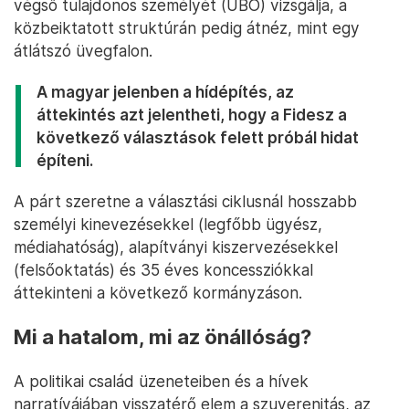
végső tulajdonos személyét (UBO) vizsgálja, a
közbeiktatott struktúrán pedig átnéz, mint egy
átlátszó üvegfalon.
A magyar jelenben a hídépítés, az
áttekintés azt jelentheti, hogy a Fidesz a
következő választások felett próbál hidat
építeni.
A párt szeretne a választási ciklusnál hosszabb
személyi kinevezésekkel (legfőbb ügyész,
médiahatóság), alapítványi kiszervezésekkel
(felsőoktatás) és 35 éves koncessziókkal
áttekinteni a következő kormányzáson.
Mi a hatalom, mi az önállóság?
A politikai család üzeneteiben és a hívek
narratívájában visszatérő elem a szuverenitás, az