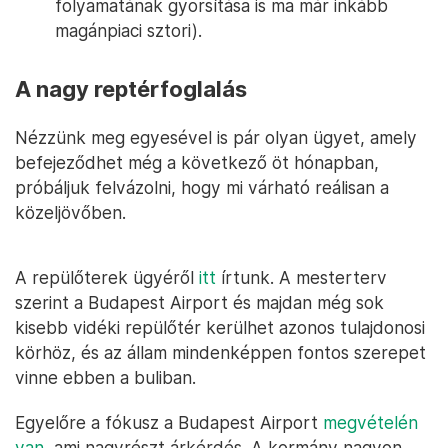
folyamatának gyorsítása is ma már inkább
magánpiaci sztori).
A nagy reptérfoglalás
Nézzünk meg egyesével is pár olyan ügyet, amely
befejeződhet még a következő öt hónapban,
próbáljuk felvázolni, hogy mi várható reálisan a
közeljövőben.
A repülőterek ügyéről
itt
írtunk. A mesterterv
szerint a Budapest Airport és majdan még sok
kisebb vidéki repülőtér kerülhet azonos tulajdonosi
körhöz, és az állam mindenképpen fontos szerepet
vinne ebben a buliban.
Egyelőre a fókusz a Budapest Airport
megvételén
van
, ami nagyrészt árkérdés. A kormány nagyon