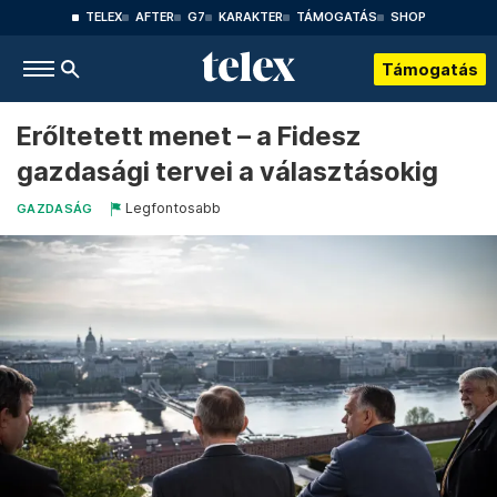
TELEX
AFTER
G7
KARAKTER
TÁMOGATÁS
SHOP
Támogatás
Erőltetett menet – a Fidesz
gazdasági tervei a választásokig
Legfontosabb
GAZDASÁG