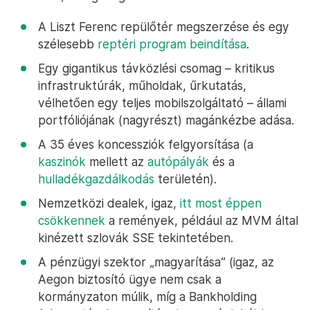
A Liszt Ferenc repülőtér megszerzése és egy
szélesebb
reptéri program beindítása
.
Egy gigantikus távközlési csomag – kritikus
infrastruktúrák, műholdak, űrkutatás,
vélhetően egy teljes mobilszolgáltató – állami
portfóliójának (nagyrészt) magánkézbe adása.
A 35 éves koncessziók felgyorsítása (a
kaszinók
mellett az
autópályák
és a
hulladékgazdálkodás
területén).
Nemzetközi dealek, igaz,
itt most éppen
csökkennek
a remények, például az MVM által
kinézett szlovák SSE tekintetében.
A pénzügyi szektor „magyarítása” (igaz, az
Aegon biztosító ügye nem csak a
kormányzaton múlik, míg a Bankholding