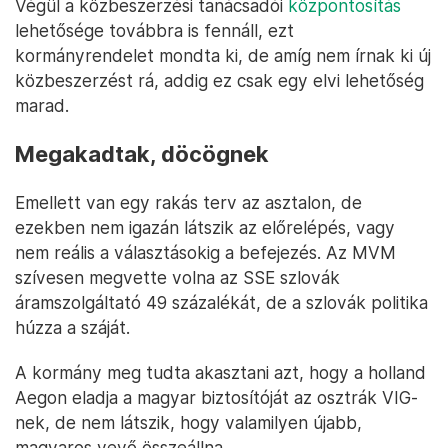
Végül a közbeszerzési tanácsadói
központosítás
lehetősége továbbra is fennáll, ezt
kormányrendelet mondta ki, de amíg nem írnak ki új
közbeszerzést rá, addig ez csak egy elvi lehetőség
marad.
Megakadtak, döcögnek
Emellett van egy rakás terv az asztalon, de
ezekben nem igazán látszik az előrelépés, vagy
nem reális a választásokig a befejezés. Az MVM
szívesen megvette volna az SSE szlovák
áramszolgáltató 49 százalékát, de a szlovák politika
húzza a száját.
A kormány meg tudta akasztani azt, hogy a holland
Aegon eladja a magyar biztosítóját az osztrák VIG-
nek, de nem látszik, hogy valamilyen újabb,
magyaros vevő összeállna.