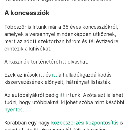
A koncessziók
Többször is írtunk már a 35 éves koncessziókról,
amelyek a versennyel mindenképpen ütköznek,
mert az adott szektorban három és fél évtizedre
elintézik a kihívókat.
A kaszinók történetéről
itt
olvashat.
Ezek az írások
itt
és
itt
a hulladékgazdálkodás
kiszervezésének előnyeit, hátrányait listázták.
Az autópályákról pedig
itt
írtunk. Azóta azt is lehet
tudni, hogy utóbbiaknál ki jöhet szóba mint későbbi
nyertes
.
Korábban egy nagy
közbeszerzési központosítás
is
beindult, de itt visszavonulót fújt a kormány.