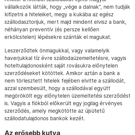
vállalkozók látták, hogy „vége a dalnak”, nem tudják
kifizetni a hiteleiket, megy a kukába az egész
szállodasztorijuk, mert majd mindent elvisz a bank,
néhányan preventív (és persze kellően
erkölcstelen) lépésekre szánták el magukat.
Leszerződtek önmagukkal, vagy valamelyik
haverjukkal tíz évre szállodaüzemeltetésre, vagyis
hoteltulajdonosként saját rovásukra előnytelen
szerződéseket kötöttek. Amikor aztán a bank a
nem törlesztett hitelek fejében elvitte a szállodát,
azzal szembesült, hogy a szállodával együtt
megörökölt egy előnytelen üzemeltetési szerződést
is. Vagyis a fiókból előkerült egy jogilag érvényes
szerződés, amely megkötötte az újsütetű
szállodatulajdonos bankok kezét.
Az erősebb kutya