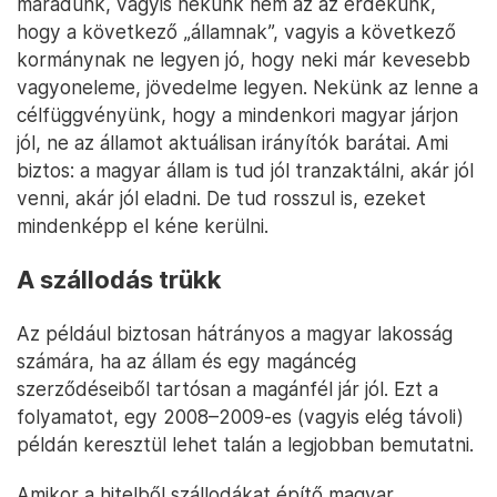
maradunk, vagyis nekünk nem az az érdekünk,
hogy a következő „államnak”, vagyis a következő
kormánynak ne legyen jó, hogy neki már kevesebb
vagyoneleme, jövedelme legyen. Nekünk az lenne a
célfüggvényünk, hogy a mindenkori magyar járjon
jól, ne az államot aktuálisan irányítók barátai. Ami
biztos: a magyar állam is tud jól tranzaktálni, akár jól
venni, akár jól eladni. De tud rosszul is, ezeket
mindenképp el kéne kerülni.
A szállodás trükk
Az például biztosan hátrányos a magyar lakosság
számára, ha az állam és egy magáncég
szerződéseiből tartósan a magánfél jár jól. Ezt a
folyamatot, egy 2008–2009-es (vagyis elég távoli)
példán keresztül lehet talán a legjobban bemutatni.
Amikor a hitelből szállodákat építő magyar