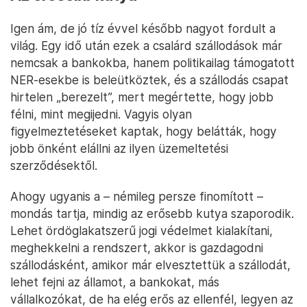
Igen ám, de jó tíz évvel később nagyot fordult a
világ. Egy idő után ezek a csalárd szállodások már
nemcsak a bankokba, hanem politikailag támogatott
NER-esekbe is beleütköztek, és a szállodás csapat
hirtelen „berezelt”, mert megértette, hogy jobb
félni, mint megijedni. Vagyis olyan
figyelmeztetéseket kaptak, hogy belátták, hogy
jobb önként elállni az ilyen üzemeltetési
szerződésektől.
Ahogy ugyanis a – némileg persze finomított –
mondás tartja, mindig az erősebb kutya szaporodik.
Lehet ördöglakatszerű jogi védelmet kialakítani,
meghekkelni a rendszert, akkor is gazdagodni
szállodásként, amikor már elvesztettük a szállodát,
lehet fejni az államot, a bankokat, más
vállalkozókat, de ha elég erős az ellenfél, legyen az