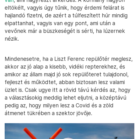
eltökélt, vagyis úgy tűnik, hogy érdemi felárat is
hajlandó fizetni, de azért a túlfeszített húr mindig
elpattanhat, vagyis van egy pont, ami után a
vevőnek már a büszkeségét is sérti, ha lúzernek
nézik.
Mindenesetre, ha a Liszt Ferenc repülőtér meglesz,
akkor az jó alap a kisebb, vidéki repterekhez, és
amikor az állam majd jó sok repülőteret tulajdonol,
fejleszt és működtet, abban biztosan lesz valami
üzlet is. Csak ugye itt a rövid távú kérdés az, hogy
a választásokig meddig lehet eljutni, a középtávú
pedig az, hogy milyen lesz a Covid és a zöld
átmenet tükrében a szektor jövője.