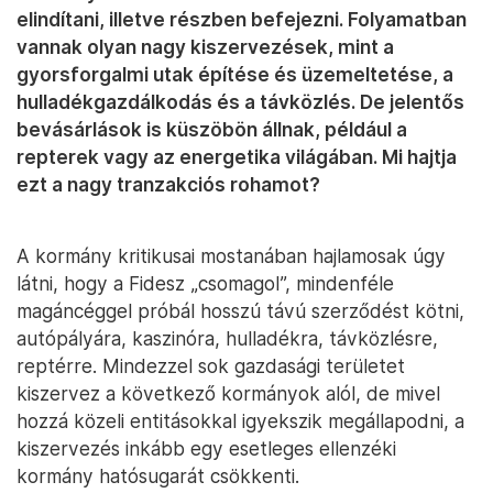
elindítani, illetve részben befejezni. Folyamatban
vannak olyan nagy kiszervezések, mint a
gyorsforgalmi utak építése és üzemeltetése, a
hulladékgazdálkodás és a távközlés. De jelentős
bevásárlások is küszöbön állnak, például a
repterek vagy az energetika világában. Mi hajtja
ezt a nagy tranzakciós rohamot?
A kormány kritikusai mostanában hajlamosak úgy
látni, hogy a Fidesz „csomagol”, mindenféle
magáncéggel próbál hosszú távú szerződést kötni,
autópályára, kaszinóra, hulladékra, távközlésre,
reptérre. Mindezzel sok gazdasági területet
kiszervez a következő kormányok alól, de mivel
hozzá közeli entitásokkal igyekszik megállapodni, a
kiszervezés inkább egy esetleges ellenzéki
kormány hatósugarát csökkenti.