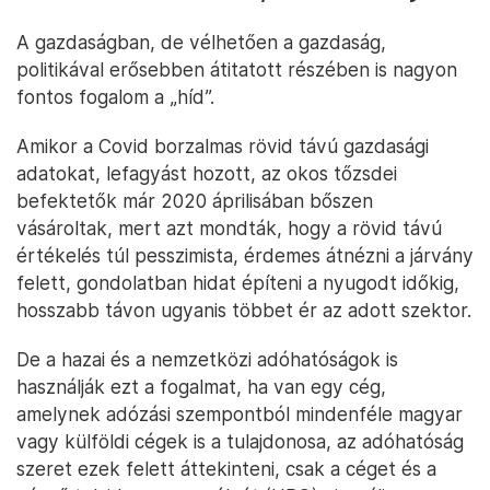
A gazdaságban, de vélhetően a gazdaság,
politikával erősebben átitatott részében is nagyon
fontos fogalom a „híd”.
Amikor a Covid borzalmas rövid távú gazdasági
adatokat, lefagyást hozott, az okos tőzsdei
befektetők már 2020 áprilisában bőszen
vásároltak, mert azt mondták, hogy a rövid távú
értékelés túl pesszimista, érdemes átnézni a járvány
felett, gondolatban hidat építeni a nyugodt időkig,
hosszabb távon ugyanis többet ér az adott szektor.
De a hazai és a nemzetközi adóhatóságok is
használják ezt a fogalmat, ha van egy cég,
amelynek adózási szempontból mindenféle magyar
vagy külföldi cégek is a tulajdonosa, az adóhatóság
szeret ezek felett áttekinteni, csak a céget és a