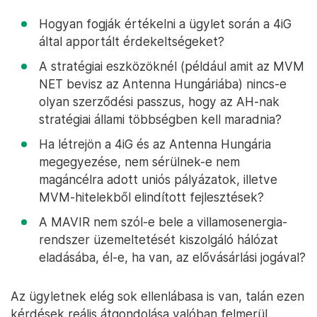
Hogyan fogják értékelni a ügylet során a 4iG
által apportált érdekeltségeket?
A stratégiai eszközöknél (például amit az MVM
NET bevisz az Antenna Hungáriába) nincs-e
olyan szerződési passzus, hogy az AH-nak
stratégiai állami többségben kell maradnia?
Ha létrejön a 4iG és az Antenna Hungária
megegyezése, nem sérülnek-e nem
magáncélra adott uniós pályázatok, illetve
MVM-hitelekből elindított fejlesztések?
A MAVIR nem szól-e bele a villamosenergia-
rendszer üzemeltetését kiszolgáló hálózat
eladásába, él-e, ha van, az elővásárlási jogával?
Az ügyletnek elég sok ellenlábasa is van, talán ezen
kérdések reális átgondolása valóban felmerül.