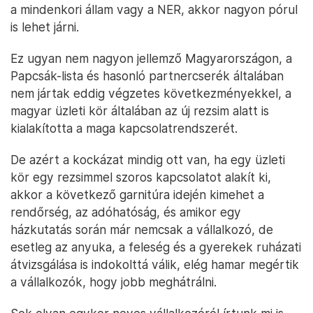
a mindenkori állam vagy a NER, akkor nagyon pórul
is lehet járni.
Ez ugyan nem nagyon jellemző Magyarországon, a
Papcsák-lista és hasonló partnercserék általában
nem jártak eddig végzetes következményekkel, a
magyar üzleti kör általában az új rezsim alatt is
kialakította a maga kapcsolatrendszerét.
De azért a kockázat mindig ott van, ha egy üzleti
kör egy rezsimmel szoros kapcsolatot alakít ki,
akkor a következő garnitúra idején kimehet a
rendőrség, az adóhatóság, és amikor egy
házkutatás során már nemcsak a vállalkozó, de
esetleg az anyuka, a feleség és a gyerekek ruházati
átvizsgálása is indokolttá válik, elég hamar megértik
a vállalkozók, hogy jobb meghátrálni.