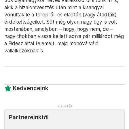
Sok olyan egykor neves vállalkozóról írtunk mi is,
akik a bizalomvesztés után mint a kisangyal
vonultak le a terepről, és eladták (vagy átadták)
érdekeltségeiket. Sőt még olyan nagy ügy is volt
mostanában, amelyben – hogy, hogy nem, de –
nagy titokban vissza kellett adnia pár milliárdot még
a Fidesz által felemelt, majd mohóvá váló
vállalkozóknak is.
Kedvenceink
Partnereinktől