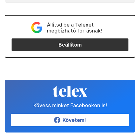
Állítsd be a Telexet
megbízható forrásnak!
Beállítom
Kövess minket Facebookon is!
Követem!