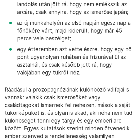
landolás után jött rá, hogy nem emlékszik az
arcára, csak annyira, hogy az ismerőse japán;
az új munkahelyén az első napján egész nap a
főnökére várt, majd kiderült, hogy már 45
perce vele beszélget;
egy étteremben azt vette észre, hogy egy nő
pont ugyanolyan ruhában és frizurával ül az
asztalnál, és csak később jött rá, hogy
valójában egy tükröt néz.
Ráadásul a prozopagnóziának különböző válfajai is
vannak: valakik csak ismerősöket vagy
családtagokat ismernek fel nehezen, mások a saját
tükörképüket is, és olyan is akad, aki néha nem tud
különbséget tenni egy tárgy és egy emberi arc
között. Egyes kutatások szerint minden ötvenedik
ember szenved a rendellenesség valamilyen