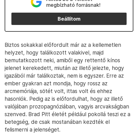
megbízható forrásnak!
Beállítom
Biztos sokakkal előfordult már az a kellemetlen
helyzet, hogy találkozott valakivel, majd
bemutatkozott neki, amiből egy rettentő kínos
jelenet kerekedett, miután az illető jelezte, hogy
igazából már találkoztak, nem is egyszer. Erre az
ember gyakran azt mondja, hogy rossz az
arcmemóriája, sötét volt, ittas volt és ehhez
hasonlók. Pedig az is előfordulhat, hogy az illető
valójában prozopagnóziában, vagyis arcvakságban
szenved. Brad Pitt életét például pokollá teszi ez a
betegség, de csak mostanában kezdték el
felismerni a jelenséget.