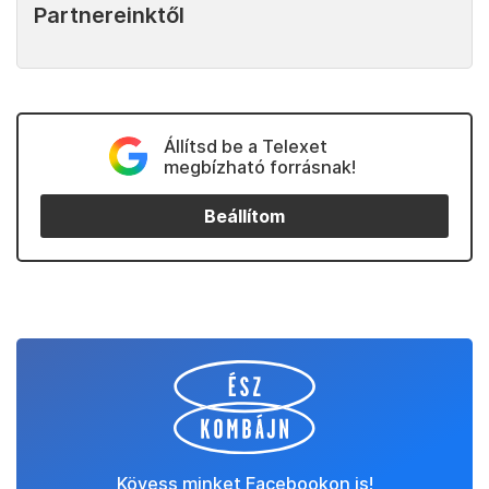
Partnereinktől
Állítsd be a Telexet
megbízható forrásnak!
Beállítom
Kövess minket Facebookon is!