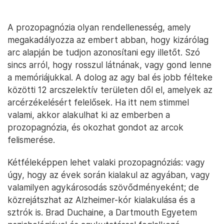
A prozopagnózia olyan rendellenesség, amely
megakadályozza az embert abban, hogy kizárólag
arc alapján be tudjon azonosítani egy illetőt. Szó
sincs arról, hogy rosszul látnának, vagy gond lenne
a memóriájukkal. A dolog az agy bal és jobb félteke
közötti 12 arcszelektív területen dől el, amelyek az
arcérzékelésért felelősek. Ha itt nem stimmel
valami, akkor alakulhat ki az emberben a
prozopagnózia, és okozhat gondot az arcok
felismerése.
Kétféleképpen lehet valaki prozopagnóziás: vagy
úgy, hogy az évek során kialakul az agyában, vagy
valamilyen agykárosodás szövődményeként; de
közrejátszhat az Alzheimer-kór kialakulása és a
sztrók is. Brad Duchaine, a Dartmouth Egyetem