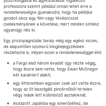
pszichológiával és agykutatással foglalkozó
professzora szerint például onnan lehet erre a
rendellenességre gyanakodni, hogy ha például
gondot okoz egy film vagy tévésorozat
cselekményének a követése, mert minden színész
ugyanúgy néz ki.
Egy prozopagnóziás tavaly még egy egész vicces,
de alapvetően szomorú blogbejegyzésben
részletezte is, milyen ezzel a rendellenességgel élni:
a Fargo első három évadát úgy nézte végig,
hogy észre sem vette, hogy Ewan McGregor
két karaktert alakít;
egy étteremben egyszer csak azt vette észre,
hogy az őt kiszolgáló pincérnőből hirtelen
négy másik lett különböző asztaloknál;
elutazott Japánba egy ismerőséhez, de