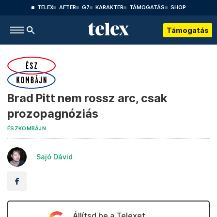
TELEX
AFTER
G7
KARAKTER
TÁMOGATÁS
SHOP
Támogatás
Brad Pitt nem rossz arc, csak
prozopagnóziás
ÉSZKOMBÁJN
Sajó Dávid
Állítsd be a Telexet