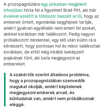
A prozopagnóziára
egy júniusban megjelent
interjúban
hívta fel a figyelmet Brad Pitt, aki már
évekkel ezelőtt is többször beszélt arról
, hogy az
emberek öntelt, egomániás seggfejnek tartják,
amiért gyakran egyáltalán nem ismeri fel azokat,
akikkel korábban már találkozott. Pedig nagyon
próbálkozott mindennel, egy idő után külön rá is
kérdezett, hogy pontosan hol és mikor találkoztak
korábban, de ettől még inkább beképzelt
pojácának tűnt, aki lusta megjegyezni az
embereket.
A szakértők szerint általános probléma,
hogy a prozopagnóziában szenvedők
magukat okolják, amiért képtelenek
megjegyezni emberek arcait, és
bűntudatuk van, amiért nem próbálkoznak
eléggé.