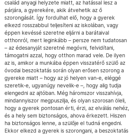
család anyagi helyzete miatt, az hatással lesz a
párjára, a gyerekére, akik átvehetik az ő
szorongását. Így fordulhat elő, hogy a gyerek
elkezd rosszabbul teljesíteni az iskolában, vagy
éppen kevéssé szeretne eljárni a barátaival
otthonról, mert leginkább – persze nem tudatosan
– az édesanyját szeretné megóvni, felvidítani,
támogatni azzal, hogy otthon marad vele. De ilyen
az is, amikor a munkába éppen visszatérő szülő az
óvodai beszoktatás során olyan erősen szorong a
gyereke miatt – hogy az jó helyen van-e, eléggé
szeretik-e, ugyanúgy nevelik-e –, hogy alig tudja
elengedni az ajtóban. Még háromszor visszahívja,
mindannyiszor megpuszilja, és olyan szorosan öleli,
hogy a gyerek pontosan érti, érzi, az elválás nehéz,
és a hely sem biztonságos, ahova érkezett. Hiszen
ha biztonságos lenne, a szülője el tudná engedni.
Ekkor elkezd a gyerek is szorongani, a beszoktatás