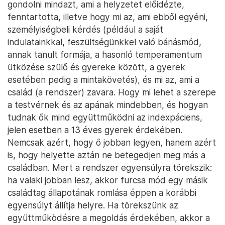
gondolni mindazt, ami a helyzetet előidézte,
fenntartotta, illetve hogy mi az, ami ebből egyéni,
személyiségbeli kérdés (például a saját
indulatainkkal, feszültségünkkel való bánásmód,
annak tanult formája, a hasonló temperamentum
ütközése szülő és gyereke között, a gyerek
esetében pedig a mintakövetés), és mi az, ami a
család (a rendszer) zavara. Hogy mi lehet a szerepe
a testvérnek és az apának mindebben, és hogyan
tudnak ők mind együttműködni az indexpáciens,
jelen esetben a 13 éves gyerek érdekében.
Nemcsak azért, hogy ő jobban legyen, hanem azért
is, hogy helyette aztán ne betegedjen meg más a
családban. Mert a rendszer egyensúlyra törekszik:
ha valaki jobban lesz, akkor furcsa mód egy másik
családtag állapotának romlása éppen a korábbi
egyensúlyt állítja helyre. Ha törekszünk az
együttműködésre a megoldás érdekében, akkor a