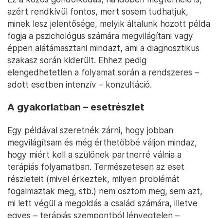
azért rendkívül fontos, mert sosem tudhatjuk,
minek lesz jelentősége, melyik általunk hozott példa
fogja a pszichológus számára megvilágítani vagy
éppen alátámasztani mindazt, ami a diagnosztikus
szakasz során kiderült. Ehhez pedig
elengedhetetlen a folyamat során a rendszeres –
adott esetben intenzív – konzultáció.
A gyakorlatban – esetrészlet
Egy példával szeretnék zárni, hogy jobban
megvilágítsam és még érthetőbbé váljon mindaz,
hogy miért kell a szülőnek partnerré válnia a
terápiás folyamatban. Természetesen az eset
részleteit (mivel érkeztek, milyen problémát
fogalmaztak meg, stb.) nem osztom meg, sem azt,
mi lett végül a megoldás a család számára, illetve
egyes – terápiás szempontból lényegtelen –