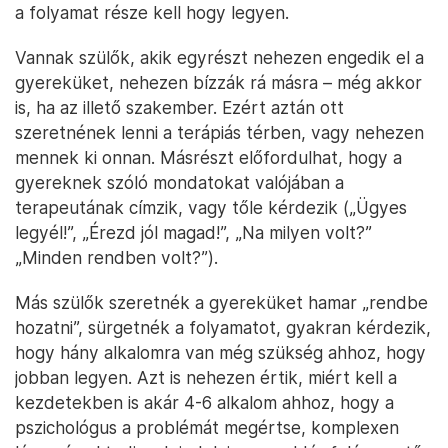
a folyamat része kell hogy legyen.
Vannak szülők, akik egyrészt nehezen engedik el a
gyereküket, nehezen bízzák rá másra – még akkor
is, ha az illető szakember. Ezért aztán ott
szeretnének lenni a terápiás térben, vagy nehezen
mennek ki onnan. Másrészt előfordulhat, hogy a
gyereknek szóló mondatokat valójában a
terapeutának címzik, vagy tőle kérdezik („Ügyes
legyél!”, „Érezd jól magad!”, „Na milyen volt?”
„Minden rendben volt?”).
Más szülők szeretnék a gyereküket hamar „rendbe
hozatni”, sürgetnék a folyamatot, gyakran kérdezik,
hogy hány alkalomra van még szükség ahhoz, hogy
jobban legyen. Azt is nehezen értik, miért kell a
kezdetekben is akár 4-6 alkalom ahhoz, hogy a
pszichológus a problémát megértse, komplexen