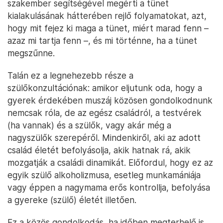
szakember segítségével megérti a tünet
kialakulásának hátterében rejlő folyamatokat, azt,
hogy mit fejez ki maga a tünet, miért marad fenn –
azaz mi tartja fenn –, és mi történne, ha a tünet
megszűnne.
Talán ez a legnehezebb része a
szülőkonzultációnak: amikor eljutunk oda, hogy a
gyerek érdekében muszáj közösen gondolkodnunk
nemcsak róla, de az egész családról, a testvérek
(ha vannak) és a szülők, vagy akár még a
nagyszülők szerepéről. Mindenkiről, aki az adott
család életét befolyásolja, akik hatnak rá, akik
mozgatják a családi dinamikát. Előfordul, hogy ez az
egyik szülő alkoholizmusa, esetleg munkamániája
vagy éppen a nagymama erős kontrollja, befolyása
a gyereke (szülő) életét illetően.
Ez a közös gondolkodás, ha időben megterhelő is,