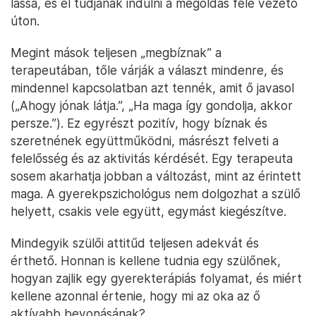
lássa, és el tudjanak indulni a megoldás felé vezető
úton.
Megint mások teljesen „megbíznak” a
terapeutában, tőle várják a választ mindenre, és
mindennel kapcsolatban azt tennék, amit ő javasol
(„Ahogy jónak látja.”, „Ha maga így gondolja, akkor
persze.”). Ez egyrészt pozitív, hogy bíznak és
szeretnének együttműködni, másrészt felveti a
felelősség és az aktivitás kérdését. Egy terapeuta
sosem akarhatja jobban a változást, mint az érintett
maga. A gyerekpszichológus nem dolgozhat a szülő
helyett, csakis vele együtt, egymást kiegészítve.
Mindegyik szülői attitűd teljesen adekvát és
érthető. Honnan is kellene tudnia egy szülőnek,
hogyan zajlik egy gyerekterápiás folyamat, és miért
kellene azonnal értenie, hogy mi az oka az ő
aktívabb bevonásának?