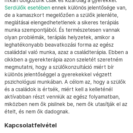
ritkán dolgozunk csak és kizárólag a gyerekkel.
Serdülők esetében
ennek különös jelentősége van,
de a kamaszkort megelőzően a szülők jelenléte,
meglátásai elengedhetetlenek a sikeres terápiás
munka szempontjából. És természetesen vannak
olyan problémák, terápiás helyzetek, amikor a
leghatékonyabb beavatkozási forma az egész
családdal való munka, azaz a családterápia. Ebben a
cikkben a gyerekterápia azon szeletét szeretném
megmutatni, hogy a szülőkonzultáció miért bír
különös jelentőséggel a gyerekekkel végzett
pszichológusi munkában. A célom az, hogy a szülők
és a családok is értsék, miért kell a kelleténél
aktívabban részt venniük az egész folyamatban,
miközben nem ők pisilnek be, nem ők utasítják el az
ételt, és nem ők dadognak.
Kapcsolatfelvétel