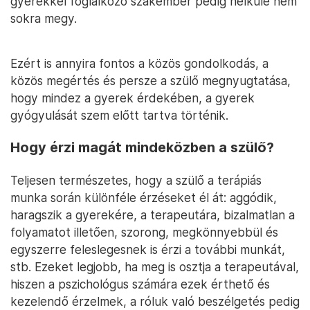
gyerekkel foglalkozó szakember pedig nélküle nem
sokra megy.
Ezért is annyira fontos a közös gondolkodás, a
közös megértés és persze a szülő megnyugtatása,
hogy mindez a gyerek érdekében, a gyerek
gyógyulását szem előtt tartva történik.
Hogy érzi magát mindeközben a szülő?
Teljesen természetes, hogy a szülő a terápiás
munka során különféle érzéseket él át: aggódik,
haragszik a gyerekére, a terapeutára, bizalmatlan a
folyamatot illetően, szorong, megkönnyebbül és
egyszerre feleslegesnek is érzi a további munkát,
stb. Ezeket legjobb, ha meg is osztja a terapeutával,
hiszen a pszichológus számára ezek érthető és
kezelendő érzelmek, a róluk való beszélgetés pedig