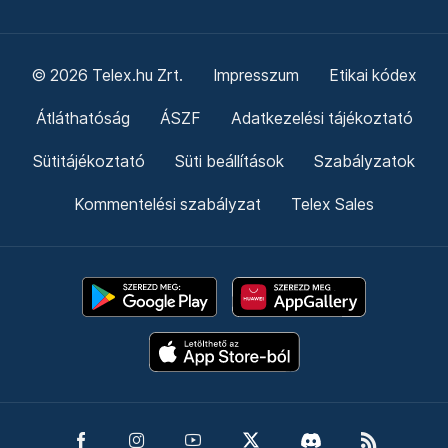
© 2026 Telex.hu Zrt.
Impresszum
Etikai kódex
Átláthatóság
ÁSZF
Adatkezelési tájékoztató
Sütitájékoztató
Süti beállítások
Szabályzatok
Kommentelési szabályzat
Telex Sales