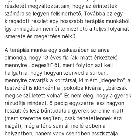
részletét megváltoztattam, hogy az érintettek
számára se legyen felismerhető. Továbbá ez egy
kiragadott részlet egy hosszabb terápiás munkából,
így önmagában nem értelmezhető a teljes folyamat
ismerete és megértése nélkül.
A terápiás munka egy szakaszában az anya
elmondja, hogy 13 éves fia (aki miatt érkeztek)
mennyire „idegesíti” őt, mert folyton azt kell
hallgatnia, hogy hogyan szenved a suliban,
mennyire zavarják a kortársai, ki miért „idegesítő”, a
testvérét is időnként a „pokolba kívánja”, „bárcsak
meg se született volna”. És nem elég, hogy a gyerek
rázúdítja mindezt, ő pedig egyszerre lesz nagyon
feszült és lesz bűntudata a gyerek sérelme miatt
(mert szeretne segíteni, csak tehetetlennek érzi
magát), még a férje sem áll mellé ebben a
helyzetben, hanem vagy csendben asszisztálja