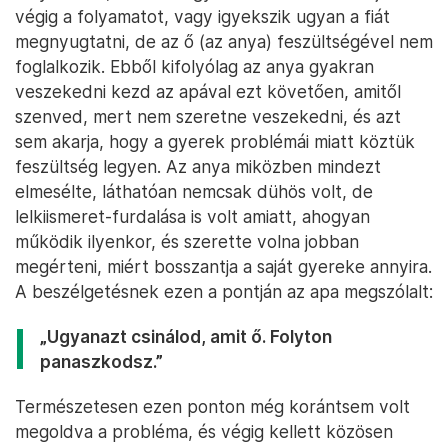
végig a folyamatot, vagy igyekszik ugyan a fiát
megnyugtatni, de az ő (az anya) feszültségével nem
foglalkozik. Ebből kifolyólag az anya gyakran
veszekedni kezd az apával ezt követően, amitől
szenved, mert nem szeretne veszekedni, és azt
sem akarja, hogy a gyerek problémái miatt köztük
feszültség legyen. Az anya miközben mindezt
elmesélte, láthatóan nemcsak dühös volt, de
lelkiismeret-furdalása is volt amiatt, ahogyan
működik ilyenkor, és szerette volna jobban
megérteni, miért bosszantja a saját gyereke annyira.
A beszélgetésnek ezen a pontján az apa megszólalt:
„Ugyanazt csinálod, amit ő. Folyton
panaszkodsz.”
Természetesen ezen ponton még korántsem volt
megoldva a probléma, és végig kellett közösen