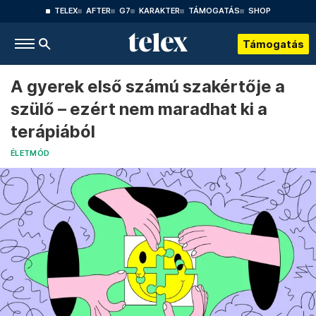
TELEX
AFTER
G7
KARAKTER
TÁMOGATÁS
SHOP
Támogatás
A gyerek első számú szakértője a
szülő – ezért nem maradhat ki a
terápiából
ÉLETMÓD