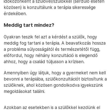
időközönként a szülővel/szülőkkel (serdülő esetén
közösen) is konzultálunk a terápia sikeressége
érdekében.
Meddig tart mindez?
Gyakran teszik fel azt a kérdést a szülők, hogy
meddig fog tartani a terápia. A beavatkozás hossza
a probléma súlyosságától és természetétől függ,
előfordul, hogy néhány konzultáció is elegendő
ahhoz, hogy a család túljusson a krízisen.
Amennyiben úgy látjuk, hogy a gyermeket nem kell
bevonni a terápiába, szülőkonzultációt biztosítunk a
szülőknek, ahol közösen gondolkodva igyekszünk
megoldásokat találni.
Azokban az esetekben is a szülőkkel kezdünk el