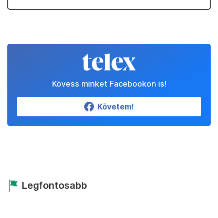
Kövess minket Facebookon is!
Követem!
Legfontosabb