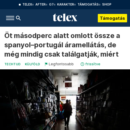
TELEX
AFTER
G7
KARAKTER
TÁMOGATÁS
SHOP
Támogatás
Öt másodperc alatt omlott össze a
spanyol–portugál áramellátás, de
még mindig csak találgatják, miért
Legfontosabb
frissítve
TECHTUD
KÜLFÖLD