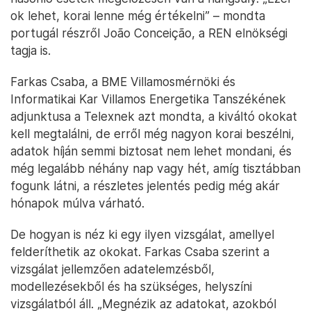
ok lehet, korai lenne még értékelni” – mondta
portugál részről João Conceição, a REN elnökségi
tagja is.
Farkas Csaba, a BME Villamosmérnöki és
Informatikai Kar Villamos Energetika Tanszékének
adjunktusa a Telexnek azt mondta, a kiváltó okokat
kell megtalálni, de erről még nagyon korai beszélni,
adatok híján semmi biztosat nem lehet mondani, és
még legalább néhány nap vagy hét, amíg tisztábban
fogunk látni, a részletes jelentés pedig még akár
hónapok múlva várható.
De hogyan is néz ki egy ilyen vizsgálat, amellyel
felderíthetik az okokat. Farkas Csaba szerint a
vizsgálat jellemzően adatelemzésből,
modellezésekből és ha szükséges, helyszíni
vizsgálatból áll. „Megnézik az adatokat, azokból