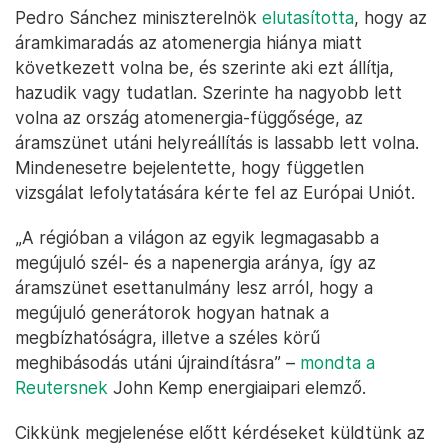
Pedro Sánchez miniszterelnök
elutasította
, hogy az
áramkimaradás az atomenergia hiánya miatt
következett volna be, és szerinte aki ezt állítja,
hazudik vagy tudatlan. Szerinte ha nagyobb lett
volna az ország atomenergia-függősége, az
áramszünet utáni helyreállítás is lassabb lett volna.
Mindenesetre bejelentette, hogy független
vizsgálat lefolytatására kérte fel az Európai Uniót.
„A régióban a világon az egyik legmagasabb a
megújuló szél- és a napenergia aránya, így az
áramszünet esettanulmány lesz arról, hogy a
megújuló generátorok hogyan hatnak a
megbízhatóságra, illetve a széles körű
meghibásodás utáni újraindításra” –
mondta a
Reutersnek
John Kemp energiaipari elemző.
Cikkünk megjelenése előtt kérdéseket küldtünk az