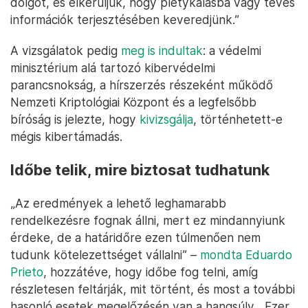
dolgot, és elkerüljük, hogy pletykálásba vagy téves
információk terjesztésében keveredjünk.”
A vizsgálatok pedig
meg is indultak
: a védelmi
minisztérium alá tartozó kibervédelmi
parancsnokság, a hírszerzés részeként működő
Nemzeti Kriptológiai Központ és a legfelsőbb
bíróság is jelezte, hogy
kivizsgálja
, történhetett-e
mégis kibertámadás.
Időbe telik, mire biztosat tudhatunk
„Az eredmények a lehető leghamarabb
rendelkezésre fognak állni, mert ez mindannyiunk
érdeke, de a határidőre ezen túlmenően nem
tudunk kötelezettséget vállalni” –
mondta Eduardo
Prieto
, hozzátéve, hogy időbe fog telni, amíg
részletesen feltárják, mit történt, és most a további
hasonló esetek megelőzésén van a hangsúly. „Ezer