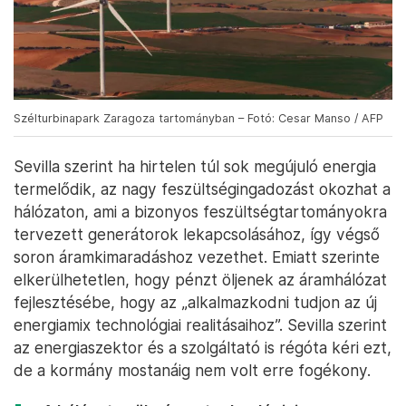
Szélturbinapark Zaragoza tartományban – Fotó: Cesar Manso / AFP
Sevilla szerint ha hirtelen túl sok megújuló energia
termelődik, az nagy feszültségingadozást okozhat a
hálózaton, ami a bizonyos feszültségtartományokra
tervezett generátorok lekapcsolásához, így végső
soron áramkimaradáshoz vezethet. Emiatt szerinte
elkerülhetetlen, hogy pénzt öljenek az áramhálózat
fejlesztésébe, hogy az „alkalmazkodni tudjon az új
energiamix technológiai realitásaihoz”. Sevilla szerint
az energiaszektor és a szolgáltató is régóta kéri ezt,
de a kormány mostanáig nem volt erre fogékony.