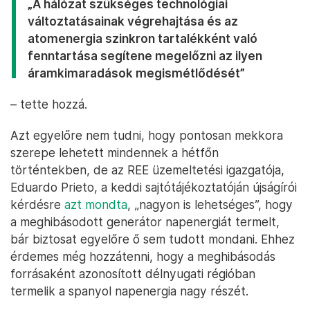
„A hálózat szükséges technológiai
változtatásainak végrehajtása és az
atomenergia szinkron tartalékként való
fenntartása segítene megelőzni az ilyen
áramkimaradások megismétlődését”
– tette hozzá.
Azt egyelőre nem tudni, hogy pontosan mekkora
szerepe lehetett mindennek a hétfőn
történtekben, de az REE üzemeltetési igazgatója,
Eduardo Prieto, a keddi sajtótájékoztatóján újságírói
kérdésre
azt mondta
, „nagyon is lehetséges”, hogy
a meghibásodott generátor napenergiát termelt,
bár biztosat egyelőre ő sem tudott mondani. Ehhez
érdemes még hozzátenni, hogy a meghibásodás
forrásaként azonosított délnyugati régióban
termelik a spanyol napenergia nagy részét.