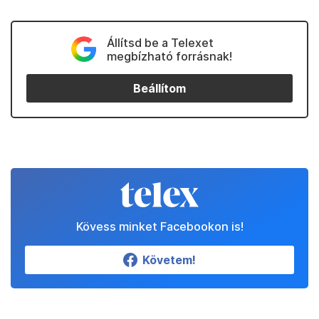
Állítsd be a Telexet
megbízható forrásnak!
Beállítom
Kövess minket Facebookon is!
Követem!