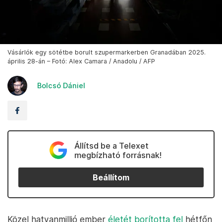
Vásárlók egy sötétbe borult szupermarkerben Granadában 2025.
április 28-án – Fotó: Alex Camara / Anadolu / AFP
Bolcsó Dániel
Állítsd be a Telexet
megbízható forrásnak!
Beállítom
Közel hatvanmillió ember
életét borította fel
hétfőn