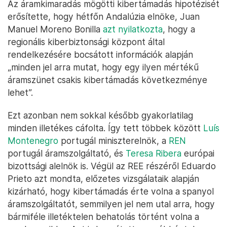
Az áramkimaradás mögötti kibertámadás hipotézisét
erősítette, hogy hétfőn Andalúzia elnöke, Juan
Manuel Moreno Bonilla
azt nyilatkozta
, hogy a
regionális kiberbiztonsági központ által
rendelkezésére bocsátott információk alapján
„minden jel arra mutat, hogy egy ilyen mértékű
áramszünet csakis kibertámadás következménye
lehet”.
Ezt azonban nem sokkal később gyakorlatilag
minden illetékes cáfolta. Így tett többek között
Luís
Montenegro
portugál miniszterelnök, a
REN
portugál áramszolgáltató, és
Teresa Ribera
európai
bizottsági alelnök is. Végül az REE részéről Eduardo
Prieto azt mondta, előzetes vizsgálataik alapján
kizárható, hogy kibertámadás érte volna a spanyol
áramszolgáltatót, semmilyen jel nem utal arra, hogy
bármiféle illetéktelen behatolás történt volna a