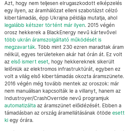
Azt, hogy nem teljesen elrugaszkodott elképzelés
egy ilyen, az áramhálózat elleni szabotázst célzó
kibertámadás, épp Ukrajna példája mutatja, ahol
legalább kétszer történt már ilyen
. 2015 végén
orosz hekkerek a BlackEnergy nevű kártevővel
több ukrán áramszolgáltató működését is
megzavarták
. Több mint 230 ezren maradtak áram
nélkül, egyes területeken akár hat órán át. Ez volt
az
első ismert eset
, hogy hekkereknek sikerült
lelőniük az elektromos infrastruktúrát, egyben ez
volt a világ első kibertámadás okozta áramszünete.
2016 végén még tovább mentek az oroszok: már
nem manuálisan kapcsolták le a villanyt, hanem az
Industroyer/CrashOverride nevű programjuk
automatizálta
az áramszünet előidézését. Ebben a
támadásban az ország áramellátásának ötöde
esett
ki
egy órára.