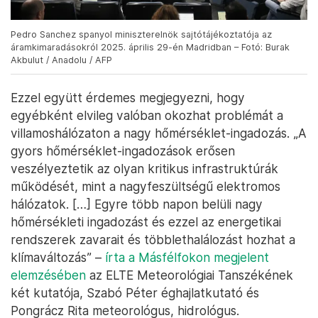
Pedro Sanchez spanyol miniszterelnök sajtótájékoztatója az
áramkimaradásokról 2025. április 29-én Madridban – Fotó: Burak
Akbulut / Anadolu / AFP
Ezzel együtt érdemes megjegyezni, hogy
egyébként elvileg valóban okozhat problémát a
villamoshálózaton a nagy hőmérséklet-ingadozás. „A
gyors hőmérséklet-ingadozások erősen
veszélyeztetik az olyan kritikus infrastruktúrák
működését, mint a nagyfeszültségű elektromos
hálózatok. […] Egyre több napon belüli nagy
hőmérsékleti ingadozást és ezzel az energetikai
rendszerek zavarait és többlethalálozást hozhat a
klímaváltozás” –
írta a Másfélfokon megjelent
elemzésében
az ELTE Meteorológiai Tanszékének
két kutatója, Szabó Péter éghajlatkutató és
Pongrácz Rita meteorológus, hidrológus.