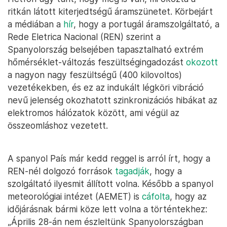
ritkán látott kiterjedtségű áramszünetet. Körbejárt
a médiában a
hír
, hogy a portugál áramszolgáltató, a
Rede Eletrica Nacional (REN) szerint a
Spanyolország belsejében tapasztalható extrém
hőmérséklet-változás feszültségingadozást
okozott
a nagyon nagy feszültségű (400 kilovoltos)
vezetékekben, és ez az indukált légköri vibráció
nevű jelenség okozhatott szinkronizációs hibákat az
elektromos hálózatok között, ami végül az
összeomláshoz vezetett.
A spanyol País már kedd reggel is arról írt, hogy a
REN-nél dolgozó források
tagadják
, hogy a
szolgáltató ilyesmit állított volna. Később a spanyol
meteorológiai intézet (AEMET) is
cáfolta
, hogy az
időjárásnak bármi köze lett volna a történtekhez:
„Április 28-án nem észleltünk Spanyolországban