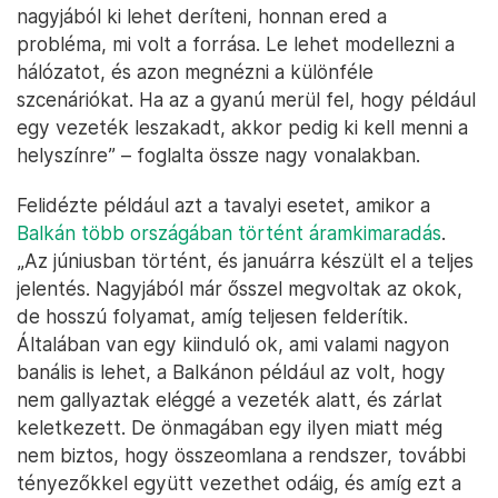
nagyjából ki lehet deríteni, honnan ered a
probléma, mi volt a forrása. Le lehet modellezni a
hálózatot, és azon megnézni a különféle
szcenáriókat. Ha az a gyanú merül fel, hogy például
egy vezeték leszakadt, akkor pedig ki kell menni a
helyszínre” – foglalta össze nagy vonalakban.
Felidézte például azt a tavalyi esetet, amikor a
Balkán több országában történt áramkimaradás
.
„Az júniusban történt, és januárra készült el a teljes
jelentés. Nagyjából már ősszel megvoltak az okok,
de hosszú folyamat, amíg teljesen felderítik.
Általában van egy kiinduló ok, ami valami nagyon
banális is lehet, a Balkánon például az volt, hogy
nem gallyaztak eléggé a vezeték alatt, és zárlat
keletkezett. De önmagában egy ilyen miatt még
nem biztos, hogy összeomlana a rendszer, további
tényezőkkel együtt vezethet odáig, és amíg ezt a