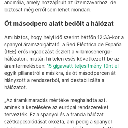
anomália, amely hozzájárult az üzemzavarhoz, de
biztosat még erről sem lehet mondani.
Öt másodperc alatt bedőlt a hálózat
Ami biztos, hogy helyi idő szerint hétfőn 12:33-kor a
spanyol áramszolgáltató, a Red Eléctrica de España
(REE) erős ingadozást észlelt a villamosenergia-
hálózaton, miután hirtelen esés következett be az
áramtermelésben:
15 gigawatt teljesítmény tűnt el
egyik pillanatról a másikra, és öt másodpercen át
hiányzott a rendszerből, ami destabilizálta a
hálózatot.
„Az áramkimaradás mértéke meghaladta azt,
aminek a kezelésére az európai rendszereket
tervezték. Ez a spanyol és a francia hálózat
szétkapcsolódását okozta, ami pedig a spanyol