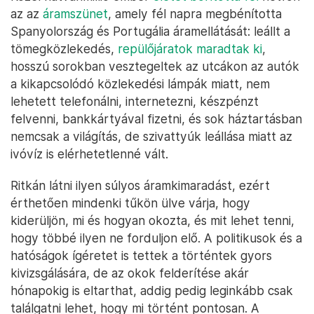
az az
áramszünet
, amely fél napra megbénította
Spanyolország és Portugália áramellátását: leállt a
tömegközlekedés,
repülőjáratok maradtak ki
,
hosszú sorokban vesztegeltek az utcákon az autók
a kikapcsolódó közlekedési lámpák miatt, nem
lehetett telefonálni, internetezni, készpénzt
felvenni, bankkártyával fizetni, és sok háztartásban
nemcsak a világítás, de szivattyúk leállása miatt az
ivóvíz is elérhetetlenné vált.
Ritkán látni ilyen súlyos áramkimaradást, ezért
érthetően mindenki tűkön ülve várja, hogy
kiderüljön, mi és hogyan okozta, és mit lehet tenni,
hogy többé ilyen ne forduljon elő. A politikusok és a
hatóságok ígéretet is tettek a történtek gyors
kivizsgálására, de az okok felderítése akár
hónapokig is eltarthat, addig pedig leginkább csak
találgatni lehet, hogy mi történt pontosan. A