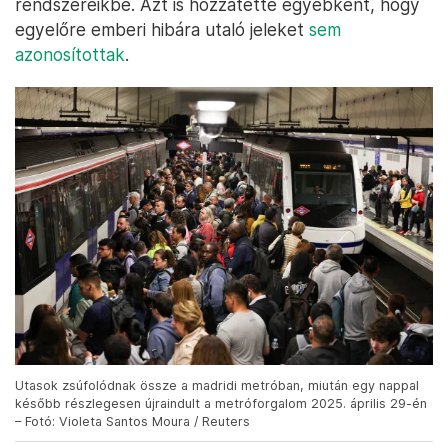
rendszereikbe. Azt is hozzátette egyébként, hogy
egyelőre emberi hibára utaló jeleket
sem
azonosítottak
.
Utasok zsúfolódnak össze a madridi metróban, miután egy nappal
később részlegesen újraindult a metróforgalom 2025. április 29-én
– Fotó: Violeta Santos Moura / Reuters