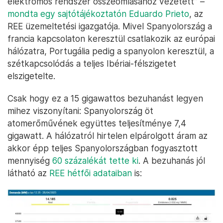
elektromos rendszer összeomlásához vezetett” –
mondta egy sajtótájékoztatón Eduardo Prieto
, az
REE üzemeltetési igazgatója. Mivel Spanyolország a
francia kapcsolaton keresztül csatlakozik az európai
hálózatra, Portugália pedig a spanyolon keresztül, a
szétkapcsolódás a teljes Ibériai-félszigetet
elszigetelte.
Csak hogy ez a 15 gigawattos bezuhanást legyen
mihez viszonyítani: Spanyolország öt
atomerőművének együttes teljesítménye 7,4
gigawatt. A hálózatról hirtelen elpárolgott áram az
akkor épp teljes Spanyolországban fogyasztott
mennyiség
60 százalékát tette ki
. A bezuhanás jól
látható az
REE hétfői adataiban
is: