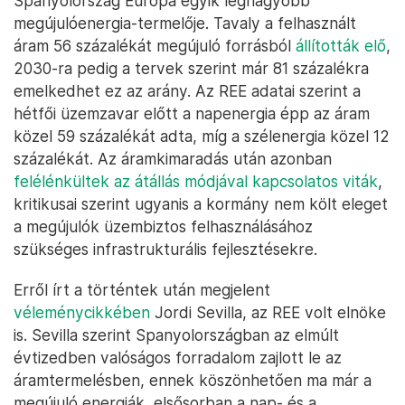
Spanyolország Európa egyik legnagyobb
megújulóenergia-termelője. Tavaly a felhasznált
áram 56 százalékát megújuló forrásból
állították elő
,
2030-ra pedig a tervek szerint már 81 százalékra
emelkedhet ez az arány. Az REE adatai szerint a
hétfői üzemzavar előtt a napenergia épp az áram
közel 59 százalékát adta, míg a szélenergia közel 12
százalékát. Az áramkimaradás után azonban
felélénkültek az átállás módjával kapcsolatos viták
,
kritikusai szerint ugyanis a kormány nem költ eleget
a megújulók üzembiztos felhasználásához
szükséges infrastrukturális fejlesztésekre.
Erről írt a történtek után megjelent
véleménycikkében
Jordi Sevilla, az REE volt elnöke
is. Sevilla szerint Spanyolországban az elmúlt
évtizedben valóságos forradalom zajlott le az
áramtermelésben, ennek köszönhetően ma már a
megújuló energiák, elsősorban a nap- és a