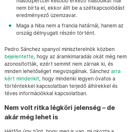
másodperccel később érkező másodikat már
nem bírta el, ekkor állt be a szétkapcsolódást
eredményező üzemzavar.
Maga a hiba nem a francia határnál, hanem az
ország délnyugati részén történt.
Pedro Sánchez spanyol miniszterelnök közben
bejelentette
, hogy az áramkimaradás okát még nem
azonosították, ezért semmit nem zárnak ki, és
minden lehetőséget megvizsgálnak. Sánchez
arra
kért mindenkit
, hogy mindenki legyen óvatos a
történtekkel kapcsolatban terjedő álhírekkel és
téves információkkal kapcsolatban.
Nem volt ritka légköri jelenség – de
akár még lehet is
Hétfőn úgy tűnt, hogy meg is van, mi okozta a