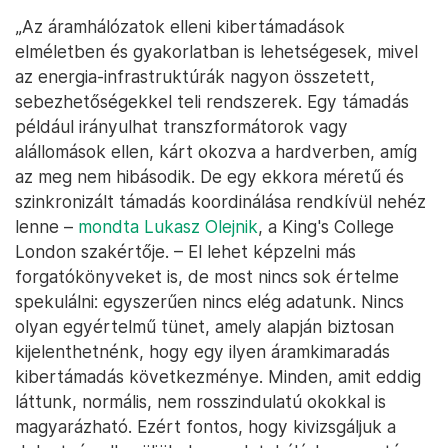
„Az áramhálózatok elleni kibertámadások
elméletben és gyakorlatban is lehetségesek, mivel
az energia-infrastruktúrák nagyon összetett,
sebezhetőségekkel teli rendszerek. Egy támadás
például irányulhat transzformátorok vagy
alállomások ellen, kárt okozva a hardverben, amíg
az meg nem hibásodik. De egy ekkora méretű és
szinkronizált támadás koordinálása rendkívül nehéz
lenne –
mondta Lukasz Olejnik
, a King's College
London szakértője. – El lehet képzelni más
forgatókönyveket is, de most nincs sok értelme
spekulálni: egyszerűen nincs elég adatunk. Nincs
olyan egyértelmű tünet, amely alapján biztosan
kijelenthetnénk, hogy egy ilyen áramkimaradás
kibertámadás következménye. Minden, amit eddig
láttunk, normális, nem rosszindulatú okokkal is
magyarázható. Ezért fontos, hogy kivizsgáljuk a