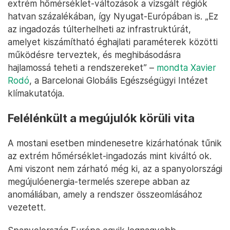
extrém hőmérséklet-változások a vizsgált régiók
hatvan százalékában, így Nyugat-Európában is. „Ez
az ingadozás túlterhelheti az infrastruktúrát,
amelyet kiszámítható éghajlati paraméterek közötti
működésre terveztek, és meghibásodásra
hajlamossá teheti a rendszereket” –
mondta Xavier
Rodó
, a Barcelonai Globális Egészségügyi Intézet
klímakutatója.
Felélénkült a megújulók körüli vita
A mostani esetben mindenesetre kizárhatónak tűnik
az extrém hőmérséklet-ingadozás mint kiváltó ok.
Ami viszont nem zárható még ki, az a spanyolországi
megújulóenergia-termelés szerepe abban az
anomáliában, amely a rendszer összeomlásához
vezetett.