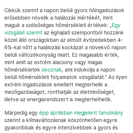
Cikkük szerint a napon belüli gyors hőingadozások
erősebben növelik a halálozás mértékét, mint
maguk a szélsőséges hőmérsékleti értékek: „
Egy
vizsgálat szerint
az éghajlati szempontból hozzánk
közel álló országokban az elmúlt évtizedekben 4-
6%-kal nőtt a halálozási kockázat a növekvő napon
belüli változékonyság miatt. Ez magasabb érték,
mint amit az extrém alacsony vagy magas
hőmérsékletek
okoznak
, ami indokolja a napon
belüli hőmérsékleti folyamatok vizsgálatát.” Az ilyen
extrém ingadozások emellett megterhelik a
mezőgazdaságot, ronthatják az életminőséget,
illetve az energiarendszert is megterhelhetik.
Márpedig egy
épp áprilisban megjelent tanulmány
szerint a klímaváltozásnak köszönhetően egyre
gyakoribbak és egyre intenzívebbek a gyors és