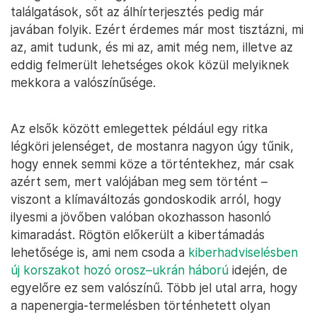
találgatások, sőt az álhírterjesztés pedig már
javában folyik. Ezért érdemes már most tisztázni, mi
az, amit tudunk, és mi az, amit még nem, illetve az
eddig felmerült lehetséges okok közül melyiknek
mekkora a valószínűsége.
Az elsők között emlegettek például egy ritka
légköri jelenséget, de mostanra nagyon úgy tűnik,
hogy ennek semmi köze a történtekhez, már csak
azért sem, mert valójában meg sem történt –
viszont a klímaváltozás gondoskodik arról, hogy
ilyesmi a jövőben valóban okozhasson hasonló
kimaradást. Rögtön előkerült a kibertámadás
lehetősége is, ami nem csoda a
kiberhadviselésben
új korszakot hozó orosz–ukrán háború
idején, de
egyelőre ez sem valószínű. Több jel utal arra, hogy
a napenergia-termelésben történhetett olyan