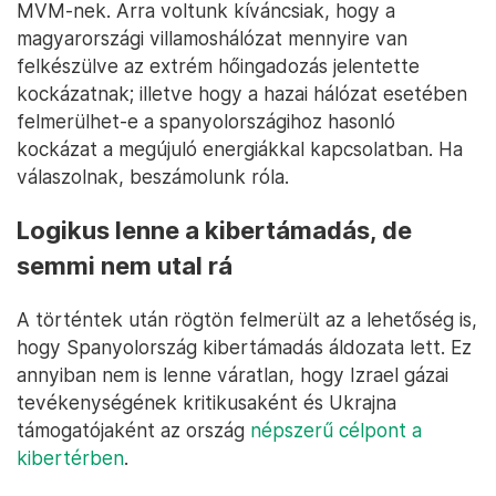
MVM-nek. Arra voltunk kíváncsiak, hogy a
magyarországi villamoshálózat mennyire van
felkészülve az extrém hőingadozás jelentette
kockázatnak; illetve hogy a hazai hálózat esetében
felmerülhet-e a spanyolországihoz hasonló
kockázat a megújuló energiákkal kapcsolatban. Ha
válaszolnak, beszámolunk róla.
Logikus lenne a kibertámadás, de
semmi nem utal rá
A történtek után rögtön felmerült az a lehetőség is,
hogy Spanyolország kibertámadás áldozata lett. Ez
annyiban nem is lenne váratlan, hogy Izrael gázai
tevékenységének kritikusaként és Ukrajna
támogatójaként az ország
népszerű célpont a
kibertérben
.