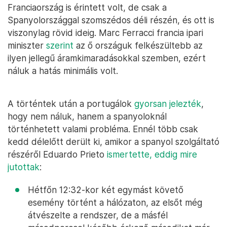
Franciaország is érintett volt, de csak a
Spanyolországgal szomszédos déli részén, és ott is
viszonylag rövid ideig. Marc Ferracci francia ipari
miniszter
szerint
az ő országuk felkészültebb az
ilyen jellegű áramkimaradásokkal szemben, ezért
náluk a hatás minimális volt.
A történtek után a portugálok
gyorsan jelezték
,
hogy nem náluk, hanem a spanyoloknál
történhetett valami probléma. Ennél több csak
kedd délelőtt derült ki, amikor a spanyol szolgáltató
részéről Eduardo Prieto
ismertette, eddig mire
jutottak
:
Hétfőn 12:32-kor két egymást követő
esemény történt a hálózaton, az elsőt még
átvészelte a rendszer, de a másfél