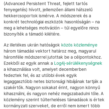
(Advanced Persistent Threat, fejlett tartós
fenyegetés) hívott, jellemzően állami hátszelű
hekkercsoportok ismérve. A módszerek és a
konkrét technológiai eszközök hasonlóságán – na
meg a lehetséges motiváción – túl egyelőre nincs
bizonyíték a támadó kilétére.
Az illetékes ukrán hatóságok
közös közleménye
három támadási vektort határoz meg, magyarul
háromféle módszerrel jutottak be a célpontokhoz.
Ezekből az egyik annak a
Log4j-sérülékenységnek
a kihasználása volt, amelyet decemberben
fedeztek fel, és az utóbbi évek egyik
legaggasztóbb netes biztonsági hibájának tartják a
szakértők. Nagyon sokakat érint, nagyon könnyű
kihasználni, és nagyon nehéz megszabadulni tőle. A
közlemény szerint túlterheléses támadások is értek
kormányzati szerveket, de erről nem ismert több