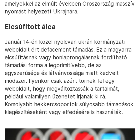
amelyekkel az elmúlt években Oroszország masszív
nyomást helyezett Ukrajnára.
Elcsúfított álca
Január 14-én közel nyolcvan ukrán kormányzati
weboldalt ért defacement támadás. Ez a magyarra
elcsúfításnak vagy honlaprongálásnak fordítható
támadási forma a legprimitívebb, de az
egyszerűsége és látványossága miatt kedvelt
módszer. Ilyenkor csak azért törnek fel egy
weboldalt, hogy megváltoztassák a tartalmát,
például valamilyen üzenetet írjanak ki rá.
Komolyabb hekkercsoportok súlyosabb támadások
kiegészítéseként vagy elfedésére is használják.