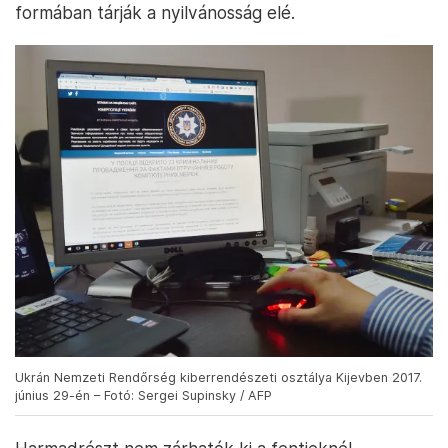
formában tárják a nyilvánosság elé.
Ukrán Nemzeti Rendőrség kiberrendészeti osztálya Kijevben 2017.
június 29-én – Fotó: Sergei Supinsky / AFP