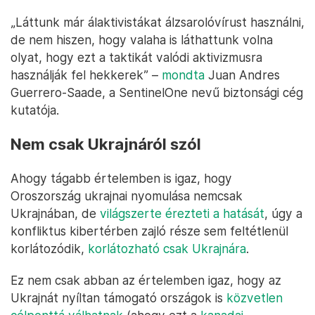
„Láttunk már álaktivistákat álzsarolóvírust használni,
de nem hiszen, hogy valaha is láthattunk volna
olyat, hogy ezt a taktikát valódi aktivizmusra
használják fel hekkerek” –
mondta
Juan Andres
Guerrero-Saade, a SentinelOne nevű biztonsági cég
kutatója.
Nem csak Ukrajnáról szól
Ahogy tágabb értelemben is igaz, hogy
Oroszország ukrajnai nyomulása nemcsak
Ukrajnában, de
világszerte érezteti a hatását
, úgy a
konfliktus kibertérben zajló része sem feltétlenül
korlátozódik,
korlátozható csak Ukrajnára
.
Ez nem csak abban az értelemben igaz, hogy az
Ukrajnát nyíltan támogató országok is
közvetlen