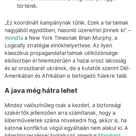
történik.
„Ez koordinált kampánynak tűnik. Ezek a tartalmak
nagyjából egyidőben, hasonló üzenettel jönnek ki” –
mondta
a New York Timesnak Brian Murphy, a
Logically stratégiai elnökhelyettese. Az ilyen
klasszikus propagandatartalmak célközönsége
elsősorban értelemszerűen a hazai orosz lakosság
és az oroszbarát ukránok, de a kutatók szerint Dél-
Amerikában és Afrikában is befogadó fülekre talál.
A java még hátra lehet
Mindez valószínűleg csak a kezdet, a biztonsági
szakértők jellemzően arra számítanak, hogy a
kiberműveletek száma növekedni fog, akkor is, ha
katonai konfliktus végül egyáltalán nem alakul ki. A
kiberhírszerzéssel foglalkozó amerikai
Mandiant