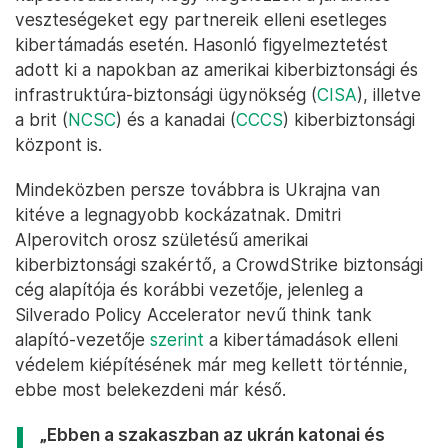
Az orosz katonaság tagjai páncélozott járművekkel állomásnak a
Rosztovi régióban 2022. január 22-én – Fotó: Szergej Pivovarov /
Reuters
A Cisco Talos kutatói ezúttal is
felhívták a figyelmet
,
hogy az Ukrajnával vagy ukrajnai vállalatokkal
bármilyen kapcsolatban lévő szervezeteknek
célszerű alaposan végiggondolniuk, hogy tudják
izolálni a rendszereiket, és monitorozni ezeket a
kapcsolódásokat, hogy megelőzzék a járulékos
veszteségeket egy partnereik elleni esetleges
kibertámadás esetén. Hasonló figyelmeztetést
adott ki a napokban az amerikai kiberbiztonsági és
infrastruktúra-biztonsági ügynökség (
CISA
), illetve
a brit (
NCSC
) és a kanadai (
CCCS
) kiberbiztonsági
központ is.