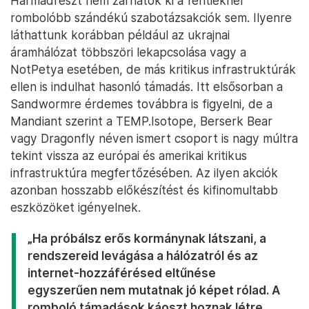
Harmadrészt nem zárhatók ki a fentieknél
rombolóbb szándékú szabotázsakciók sem. Ilyenre
láthattunk korábban például az ukrajnai
áramhálózat többszöri lekapcsolása vagy a
NotPetya esetében, de más kritikus infrastruktúrák
ellen is indulhat hasonló támadás. Itt elsősorban a
Sandwormre érdemes továbbra is figyelni, de a
Mandiant szerint a TEMP.Isotope, Berserk Bear
vagy Dragonfly néven ismert csoport is nagy múltra
tekint vissza az európai és amerikai kritikus
infrastruktúra megfertőzésében. Az ilyen akciók
azonban hosszabb előkészítést és kifinomultabb
eszközöket igényelnek.
„Ha próbálsz erős kormánynak látszani, a
rendszereid levágása a hálózatról és az
internet-hozzáférésed eltűnése
egyszerűen nem mutatnak jó képet rólad. A
romboló támadások káoszt hoznak létre.