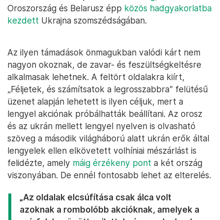
Oroszország és Belarusz épp
közös hadgyakorlatba
kezdett
Ukrajna szomszédságában.
Az ilyen támadások önmagukban valódi kárt nem
nagyon okoznak, de zavar- és feszültségkeltésre
alkalmasak lehetnek. A feltört oldalakra kiírt,
„Féljetek, és számítsatok a legrosszabbra” felütésű
üzenet alapján lehetett is ilyen céljuk, mert a
lengyel akciónak próbálhatták beállítani. Az orosz
és az ukrán mellett lengyel nyelven is olvasható
szöveg a második világháború alatt ukrán erők által
lengyelek ellen elkövetett volhíniai mészárlást is
felidézte, amely
máig érzékeny pont
a két ország
viszonyában. De ennél fontosabb lehet az elterelés.
„Az oldalak elcsúfítása csak álca volt
azoknak a rombolóbb akcióknak, amelyek a