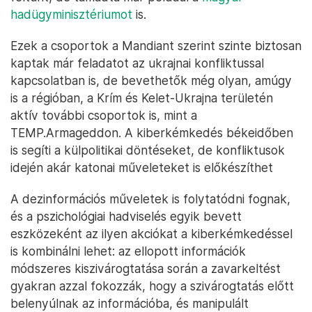
hadügyminisztériumot
is.
Ezek a csoportok a Mandiant szerint szinte biztosan
kaptak már feladatot az ukrajnai konfliktussal
kapcsolatban is, de bevethetők még olyan, amúgy
is a régióban, a Krím és Kelet-Ukrajna területén
aktív további csoportok is, mint a
TEMP.Armageddon. A kiberkémkedés békeidőben
is segíti a külpolitikai döntéseket, de konfliktusok
idején akár katonai műveleteket is előkészíthet
A dezinformációs műveletek is folytatódni fognak,
és a pszichológiai hadviselés egyik bevett
eszközeként az ilyen akciókat a kiberkémkedéssel
is kombinálni lehet: az ellopott információk
módszeres kiszivárogtatása során a zavarkeltést
gyakran azzal fokozzák, hogy a szivárogtatás előtt
belenyúlnak az információba, és manipulált