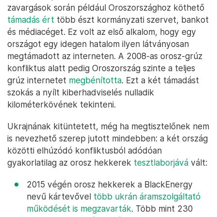
zavargások során például Oroszországhoz köthető
támadás ért
több észt kormányzati szervet, bankot
és médiacéget. Ez volt az első alkalom, hogy egy
országot egy idegen hatalom ilyen látványosan
megtámadott az interneten. A 2008-as orosz-grúz
konfliktus alatt pedig Oroszország szinte a teljes
grúz internetet
megbénította
. Ezt a két támadást
szokás a nyílt kiberhadviselés nulladik
kilométerkövének tekinteni.
Ukrajnának kitüntetett, még ha megtisztelőnek nem
is nevezhető szerep jutott mindebben: a két ország
közötti elhúzódó konfliktusból adódóan
gyakorlatilag az orosz hekkerek
tesztlaborjává
vált:
2015 végén orosz hekkerek a BlackEnergy
nevű kártevővel
több ukrán áramszolgáltató
működését is megzavarták
. Több mint 230