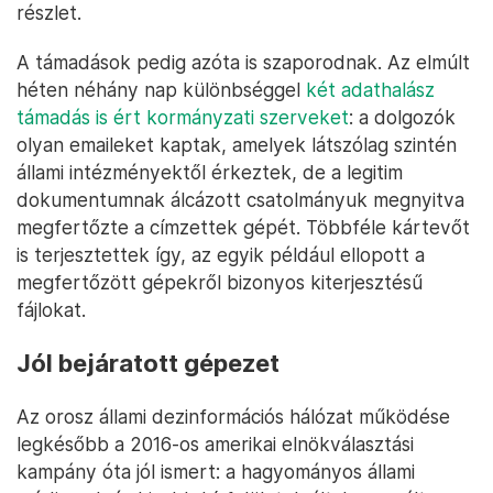
részlet.
A támadások pedig azóta is szaporodnak. Az elmúlt
héten néhány nap különbséggel
két adathalász
támadás is ért kormányzati szerveket
: a dolgozók
olyan emaileket kaptak, amelyek látszólag szintén
állami intézményektől érkeztek, de a legitim
dokumentumnak álcázott csatolmányuk megnyitva
megfertőzte a címzettek gépét. Többféle kártevőt
is terjesztettek így, az egyik például ellopott a
megfertőzött gépekről bizonyos kiterjesztésű
fájlokat.
Jól bejáratott gépezet
Az orosz állami dezinformációs hálózat működése
legkésőbb a 2016-os amerikai elnökválasztási
kampány óta jól ismert: a hagyományos állami