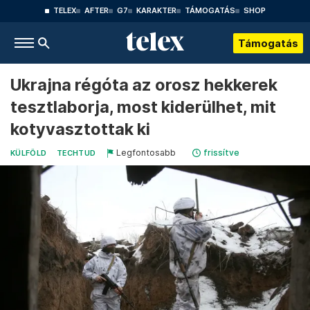
TELEX
AFTER
G7
KARAKTER
TÁMOGATÁS
SHOP
Támogatás
Ukrajna régóta az orosz hekkerek
tesztlaborja, most kiderülhet, mit
kotyvasztottak ki
Legfontosabb
frissítve
KÜLFÖLD
TECHTUD