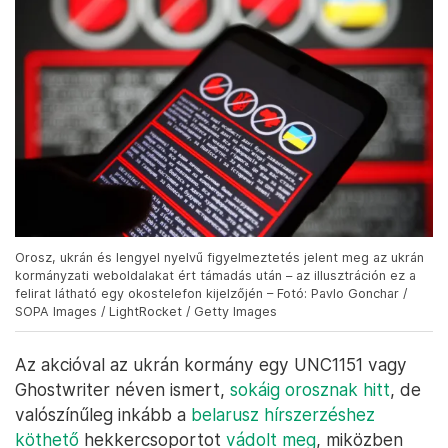
Orosz, ukrán és lengyel nyelvű figyelmeztetés jelent meg az ukrán
kormányzati weboldalakat ért támadás után – az illusztráción ez a
felirat látható egy okostelefon kijelzőjén – Fotó: Pavlo Gonchar /
SOPA Images / LightRocket / Getty Images
Az akcióval az ukrán kormány egy UNC1151 vagy
Ghostwriter néven ismert,
sokáig orosznak hitt
, de
valószínűleg inkább a
belarusz hírszerzéshez
köthető
hekkercsoportot
vádolt meg
, miközben