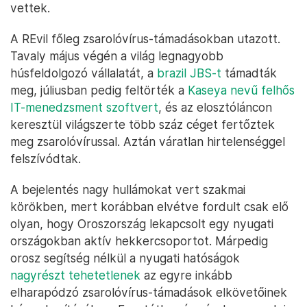
vettek.
A REvil főleg zsarolóvírus-támadásokban utazott.
Tavaly május végén a világ legnagyobb
húsfeldolgozó vállalatát, a
brazil JBS-t
támadták
meg, júliusban pedig feltörték a
Kaseya nevű felhős
IT-menedzsment szoftvert
, és az elosztóláncon
keresztül világszerte több száz céget fertőztek
meg zsarolóvírussal. Aztán váratlan hirtelenséggel
felszívódtak.
A bejelentés nagy hullámokat vert szakmai
körökben, mert korábban elvétve fordult csak elő
olyan, hogy Oroszország lekapcsolt egy nyugati
országokban aktív hekkercsoportot. Márpedig
orosz segítség nélkül a nyugati hatóságok
nagyrészt tehetetlenek
az egyre inkább
elharapódzó zsarolóvírus-támadások elkövetőinek