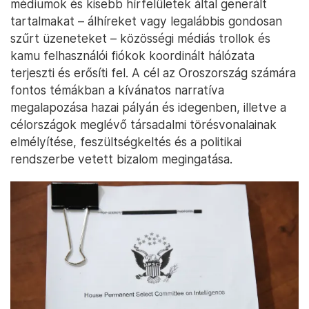
médiumok és kisebb hírfelületek által generált
tartalmakat – álhíreket vagy legalábbis gondosan
szűrt üzeneteket – közösségi médiás trollok és
kamu felhasználói fiókok koordinált hálózata
terjeszti és erősíti fel. A cél az Oroszország számára
fontos témákban a kívánatos narratíva
megalapozása hazai pályán és idegenben, illetve a
célországok meglévő társadalmi törésvonalainak
elmélyítése, feszültségkeltés és a politikai
rendszerbe vetett bizalom megingatása.