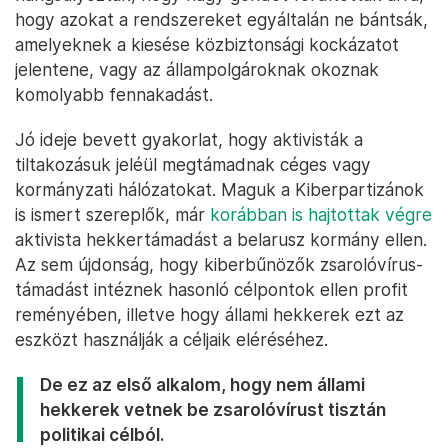
hogy azokat a rendszereket egyáltalán ne bántsák,
amelyeknek a kiesése közbiztonsági kockázatot
jelentene, vagy az állampolgároknak okoznak
komolyabb fennakadást.
Jó ideje bevett gyakorlat, hogy aktivisták a
tiltakozásuk jeléül megtámadnak céges vagy
kormányzati hálózatokat. Maguk a Kiberpartizánok
is ismert szereplők, már
korábban is hajtottak végre
aktivista hekkertámadást a belarusz kormány ellen.
Az sem újdonság, hogy kiberbűnözők zsarolóvírus-
támadást intéznek hasonló célpontok ellen profit
reményében, illetve hogy állami hekkerek ezt az
eszközt használják a céljaik eléréséhez.
De ez az első alkalom, hogy nem állami
hekkerek vetnek be zsarolóvírust tisztán
politikai célból.