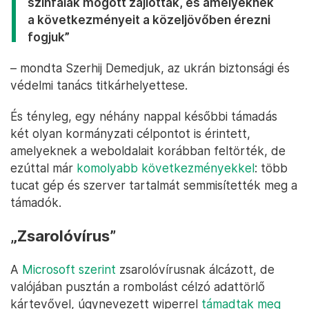
színfalak mögött zajlottak, és amelyeknek
a következményeit a közeljövőben érezni
fogjuk”
– mondta Szerhij Demedjuk, az ukrán biztonsági és
védelmi tanács titkárhelyettese.
És tényleg, egy néhány nappal későbbi támadás
két olyan kormányzati célpontot is érintett,
amelyeknek a weboldalait korábban feltörték, de
ezúttal már
komolyabb következményekkel
: több
tucat gép és szerver tartalmát semmisítették meg a
támadók.
„Zsarolóvírus”
A
Microsoft szerint
zsarolóvírusnak álcázott, de
valójában pusztán a rombolást célzó adattörlő
kártevővel, úgynevezett wiperrel
támadtak meg