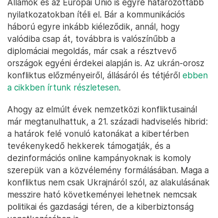
Államok és az Európai Unió is egyre határozottabb
nyilatkozatokban ítéli el. Bár a kommunikációs
háború egyre inkább kiéleződik, annál, hogy
valódiba csap át, továbbra is valószínűbb a
diplomáciai megoldás, már csak a résztvevő
országok egyéni érdekei alapján is. Az ukrán-orosz
konfliktus előzményeiről, állásáról és tétjéről
ebben
a cikkben írtunk részletesen
.
Ahogy az elmúlt évek nemzetközi konfliktusainál
már megtanulhattuk, a 21. századi hadviselés hibrid:
a határok felé vonuló katonákat a kibertérben
tevékenykedő hekkerek támogatják, és a
dezinformációs online kampányoknak is komoly
szerepük van a közvélemény formálásában. Maga a
konfliktus nem csak Ukrajnáról szól, az alakulásának
messzire ható követkeményei lehetnek nemcsak
politikai és gazdasági téren, de a kiberbiztonság