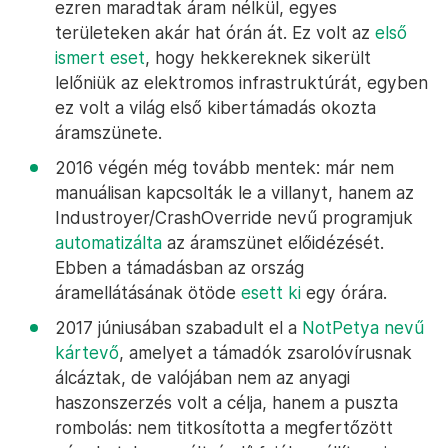
ezren maradtak áram nélkül, egyes
területeken akár hat órán át. Ez volt az
első
ismert eset
, hogy hekkereknek sikerült
lelőniük az elektromos infrastruktúrát, egyben
ez volt a világ első kibertámadás okozta
áramszünete.
2016 végén még tovább mentek: már nem
manuálisan kapcsolták le a villanyt, hanem az
Industroyer/CrashOverride nevű programjuk
automatizálta
az áramszünet előidézését.
Ebben a támadásban az ország
áramellátásának ötöde
esett ki
egy órára.
2017 júniusában szabadult el a
NotPetya nevű
kártevő
, amelyet a támadók zsarolóvírusnak
álcáztak, de valójában nem az anyagi
haszonszerzés volt a célja, hanem a puszta
rombolás: nem titkosította a megfertőzött