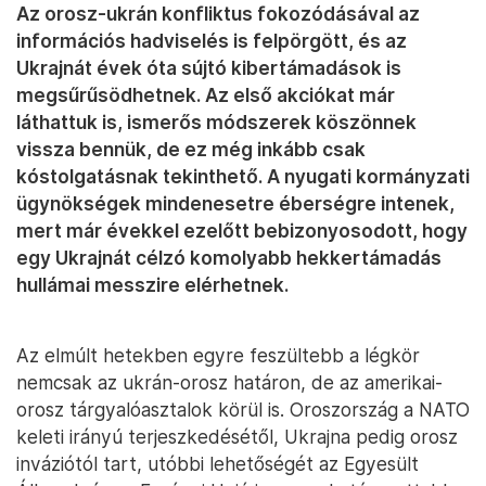
Az orosz-ukrán konfliktus fokozódásával az
információs hadviselés is felpörgött, és az
Ukrajnát évek óta sújtó kibertámadások is
megsűrűsödhetnek. Az első akciókat már
láthattuk is, ismerős módszerek köszönnek
vissza bennük, de ez még inkább csak
kóstolgatásnak tekinthető. A nyugati kormányzati
ügynökségek mindenesetre éberségre intenek,
mert már évekkel ezelőtt bebizonyosodott, hogy
egy Ukrajnát célzó komolyabb hekkertámadás
hullámai messzire elérhetnek.
Az elmúlt hetekben egyre feszültebb a légkör
nemcsak az ukrán-orosz határon, de az amerikai-
orosz tárgyalóasztalok körül is. Oroszország a NATO
keleti irányú terjeszkedésétől, Ukrajna pedig orosz
inváziótól tart, utóbbi lehetőségét az Egyesült