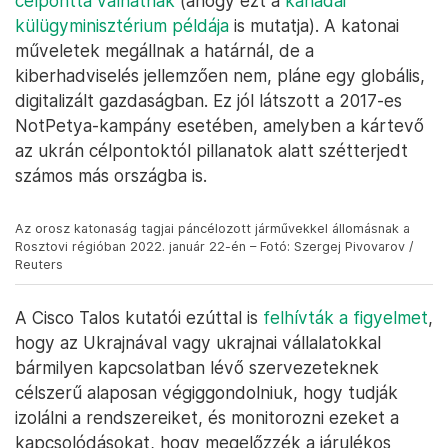
célponttá válhatnak
(ahogy ezt a
kanadai
külügyminisztérium példája
is mutatja). A katonai
műveletek megállnak a határnál, de a
kiberhadviselés jellemzően nem, pláne egy globális,
digitalizált gazdaságban. Ez jól látszott a 2017-es
NotPetya-kampány esetében, amelyben a kártevő
az ukrán célpontoktól pillanatok alatt szétterjedt
számos más országba is.