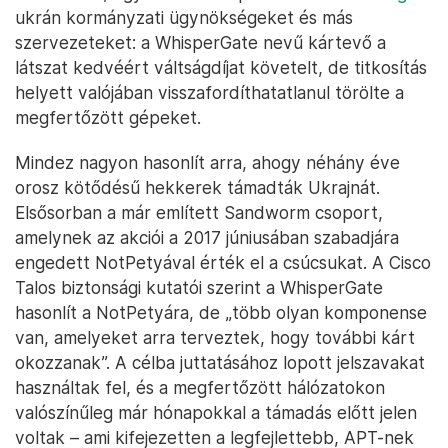
ukrán kormányzati ügynökségeket és más
szervezeteket: a WhisperGate nevű kártevő a
látszat kedvéért váltságdíjat követelt, de titkosítás
helyett valójában visszafordíthatatlanul törölte a
megfertőzött gépeket.
Mindez nagyon hasonlít arra, ahogy néhány éve
orosz kötődésű hekkerek támadták Ukrajnát.
Elsősorban a már említett Sandworm csoport,
amelynek az akciói a 2017 júniusában szabadjára
engedett NotPetyával érték el a csúcsukat. A Cisco
Talos biztonsági kutatói szerint a WhisperGate
hasonlít a NotPetyára, de „több olyan komponense
van, amelyeket arra terveztek, hogy további kárt
okozzanak”. A célba juttatásához lopott jelszavakat
használtak fel, és a megfertőzött hálózatokon
valószínűleg már hónapokkal a támadás előtt jelen
voltak – ami kifejezetten a legfejlettebb, APT-nek