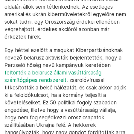
oldalán állók sem tétlenkednek. Az esetleges
amerikai és ukrán kiberműveletekről egyelőre nem
sokat tudni, egy Oroszország érdekei ellenében
végrehajtott, érdekes akcióról azonban már
érkeztek hírek.
Egy héttel ezelőtt a magukat Kiberpartizánoknak
nevező belarusz aktivisták bejelentették, hogy a
Perzselő hőség nevű kampányuk keretében
feltörték a belarusz állami vasúttársaság
számítógépes rendszereit
, zsarolóvírussal
titkosították a belső hálózatát, és csak akkor adják
ki a feloldókulcsot, ha a kormány teljesíti a
követeléseiket. Ez 50 politikai fogoly szabadon
engedése, illetve hogy a vasúttársaság vállalja,
hogy nem fog segédkezni orosz csapatok
szállításában Ukrajna felé. A hekkerek
hangsúlyozták, hogy nagy gondot fordítottak arra,