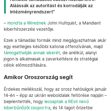
Aláássák az autoritást és korrodálják az
intézményrendszert”
–
mondta a Wirednek
John Hultquist, a Mandiant
kiberhírszerzési vezetője.
Ezek a támadási formák mind megágyazhatnak akár
egy esetleges későbbi katonai offenzívának, majd
támogathatják annak sikerét
, de anélkül, alanyi
jogon is alkalmasak a zavarkeltésre és stratégiai
célok előmozdítására.
Amikor Oroszország segít
Érdekes mellékszál, hogy az orosz hatóságok január
14-én – épp az ukrán weboldalak feltörése napján –
bejelentették, hogy
lecsaptak a REvil nevű
kiberbűnőzői csoportra
, és 14 tagot őrizetbe