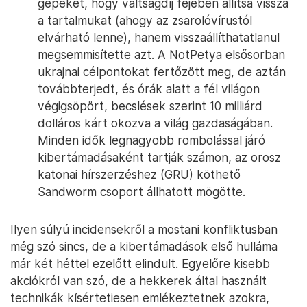
gépeket, hogy váltságdíj fejében állítsa vissza
a tartalmukat (ahogy az zsarolóvírustól
elvárható lenne), hanem visszaállíthatatlanul
megsemmisítette azt. A NotPetya elsősorban
ukrajnai célpontokat fertőzött meg, de aztán
továbbterjedt, és órák alatt a fél világon
végigsöpört, becslések szerint 10 milliárd
dolláros kárt okozva a világ gazdaságában.
Minden idők legnagyobb rombolással járó
kibertámadásaként tartják számon, az orosz
katonai hírszerzéshez (GRU) köthető
Sandworm csoport állhatott mögötte.
Ilyen súlyú incidensekről a mostani konfliktusban
még szó sincs, de a kibertámadások első hulláma
már két héttel ezelőtt elindult. Egyelőre kisebb
akciókról van szó, de a hekkerek által használt
technikák kísértetiesen emlékeztetnek azokra,