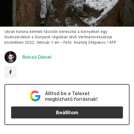
Ukrán katona kémleli távcsőn keresztül a környéket egy
lövészárokból a Donyeck régióban lévő Verhnetoretszkoje
közelében 2022. február 1-én – Fotó: Anatolij Stepakov / AFP
Bolcsó Dániel
Állítsd be a Telexet
megbízható forrásnak!
Beállítom