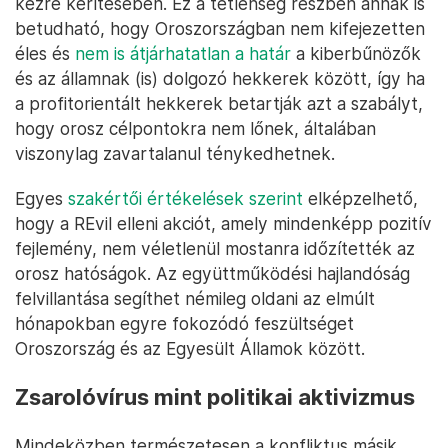
kézre kerítésében. Ez a tétlenség részben annak is
betudható, hogy Oroszországban nem kifejezetten
éles és
nem is átjárhatatlan a határ
a kiberbűnözők
és az államnak (is) dolgozó hekkerek között, így ha
a profitorientált hekkerek betartják azt a szabályt,
hogy orosz célpontokra nem lőnek, általában
viszonylag zavartalanul ténykedhetnek.
Egyes
szakértői értékelések szerint
elképzelhető,
hogy a REvil elleni akciót, amely mindenképp pozitív
fejlemény, nem véletlenül mostanra időzítették az
orosz hatóságok. Az együttműködési hajlandóság
felvillantása segíthet némileg oldani az elmúlt
hónapokban egyre fokozódó feszültséget
Oroszország és az Egyesült Államok között.
Zsarolóvírus mint politikai aktivizmus
Mindeközben természetesen a konfliktus másik