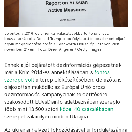
Jelentés a 2016-os amerikai választásokba történő orosz
beavatkozásról a Donald Trump ellen folytatott impeachment eljárás
egyik meghallgatása során a Longworth House épületében 2019.
november 21-én – Fotó: Drew Angerer / Getty Images
Ennek a jól bejáratott dezinformációs gépezetnek
már a Krím 2014-es annektálásában is
fontos
szerepe volt
a terep előkészítésében, de azóta is
olajozottan működik: az Európai Unió orosz
dezinformációs kampányainak felderítésére
szakosodott EUvsDisinfo adatbázisában szereplő
több mint 13 500 sztori
közel 40 százalékában
szerepel valamilyen módon Ukrajna.
Az ukrajnai helyzet fokozódásával új fordulatszámra