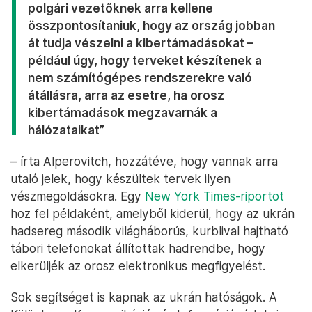
Mindeközben persze továbbra is Ukrajna van
kitéve a legnagyobb kockázatnak. Dmitri
Alperovitch orosz születésű amerikai
kiberbiztonsági szakértő, a CrowdStrike biztonsági
cég alapítója és korábbi vezetője, jelenleg a
Silverado Policy Accelerator nevű think tank
alapító-vezetője
szerint
a kibertámadások elleni
védelem kiépítésének már meg kellett történnie,
ebbe most belekezdeni már késő.
„Ebben a szakaszban az ukrán katonai és
polgári vezetőknek arra kellene
összpontosítaniuk, hogy az ország jobban
át tudja vészelni a kibertámadásokat –
például úgy, hogy terveket készítenek a
nem számítógépes rendszerekre való
átállásra, arra az esetre, ha orosz
kibertámadások megzavarnák a