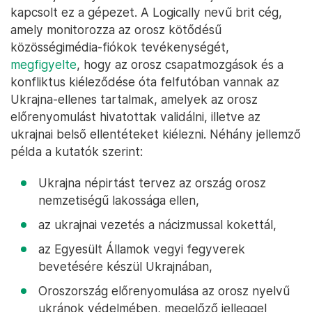
kapcsolt ez a gépezet. A Logically nevű brit cég,
amely monitorozza az orosz kötődésű
közösségimédia-fiókok tevékenységét,
megfigyelte
, hogy az orosz csapatmozgások és a
konfliktus kiéleződése óta felfutóban vannak az
Ukrajna-ellenes tartalmak, amelyek az orosz
előrenyomulást hivatottak validálni, illetve az
ukrajnai belső ellentéteket kiélezni. Néhány jellemző
példa a kutatók szerint:
Ukrajna népirtást tervez az ország orosz
nemzetiségű lakossága ellen,
az ukrajnai vezetés a nácizmussal kokettál,
az Egyesült Államok vegyi fegyverek
bevetésére készül Ukrajnában,
Oroszország előrenyomulása az orosz nyelvű
ukránok védelmében, megelőző jelleggel