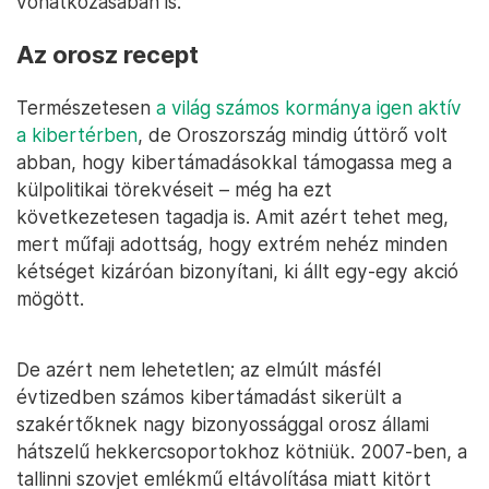
vonatkozásában is.
Az orosz recept
Természetesen
a világ számos kormánya igen aktív
a kibertérben
, de Oroszország mindig úttörő volt
abban, hogy kibertámadásokkal támogassa meg a
külpolitikai törekvéseit – még ha ezt
következetesen tagadja is. Amit azért tehet meg,
mert műfaji adottság, hogy extrém nehéz minden
kétséget kizáróan bizonyítani, ki állt egy-egy akció
mögött.
De azért nem lehetetlen; az elmúlt másfél
évtizedben számos kibertámadást sikerült a
szakértőknek nagy bizonyossággal orosz állami
hátszelű hekkercsoportokhoz kötniük. 2007-ben, a
tallinni szovjet emlékmű eltávolítása miatt kitört