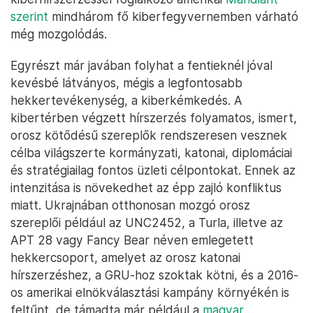
szerint
mindhárom fő kiberfegyvernemben várható
még mozgolódás.
Egyrészt már javában folyhat a fentieknél jóval
kevésbé látványos, mégis a legfontosabb
hekkertevékenység, a kiberkémkedés. A
kibertérben végzett hírszerzés folyamatos, ismert,
orosz kötődésű szereplők rendszeresen vesznek
célba világszerte kormányzati, katonai, diplomáciai
és stratégiailag fontos üzleti célpontokat. Ennek az
intenzitása is növekedhet az épp zajló konfliktus
miatt. Ukrajnában otthonosan mozgó orosz
szereplői például az UNC2452, a Turla, illetve az
APT 28 vagy Fancy Bear néven emlegetett
hekkercsoport, amelyet az orosz katonai
hírszerzéshez, a GRU-hoz szoktak kötni, és a 2016-
os amerikai elnökválasztási kampány környékén is
feltűnt, de támadta már például a
magyar