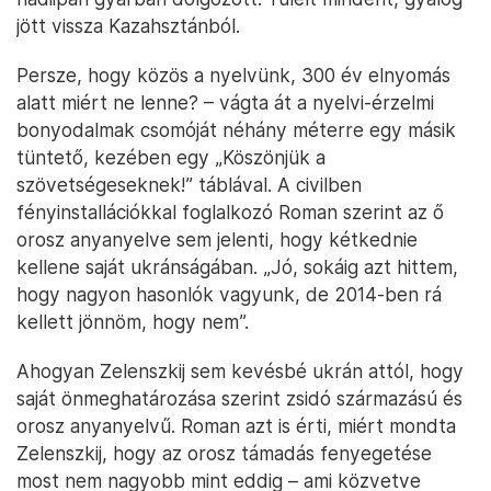
jött vissza Kazahsztánból.
Persze, hogy közös a nyelvünk, 300 év elnyomás
alatt miért ne lenne? – vágta át a nyelvi-érzelmi
bonyodalmak csomóját néhány méterre egy másik
tüntető, kezében egy „Köszönjük a
szövetségeseknek!” táblával. A civilben
fényinstallációkkal foglalkozó Roman szerint az ő
orosz anyanyelve sem jelenti, hogy kétkednie
kellene saját ukránságában. „Jó, sokáig azt hittem,
hogy nagyon hasonlók vagyunk, de 2014-ben rá
kellett jönnöm, hogy nem”.
Ahogyan Zelenszkij sem kevésbé ukrán attól, hogy
saját önmeghatározása szerint zsidó származású és
orosz anyanyelvű. Roman azt is érti, miért mondta
Zelenszkij, hogy az orosz támadás fenyegetése
most nem nagyobb mint eddig – ami közvetve