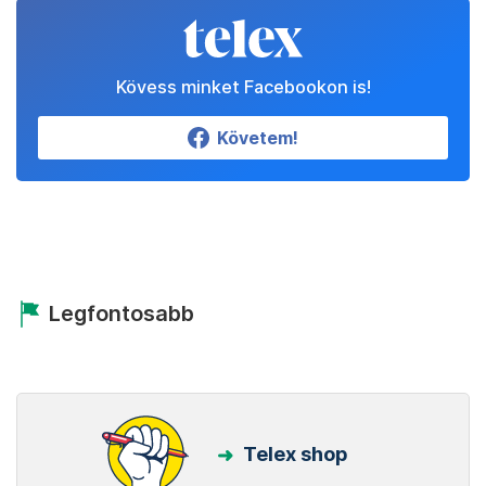
Állítsd be a Telexet
megbízható forrásnak!
Beállítom
Kövess minket Facebookon is!
Követem!