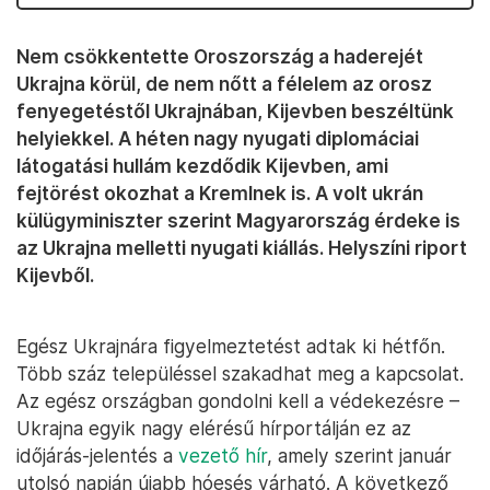
Nem csökkentette Oroszország a haderejét
Ukrajna körül, de nem nőtt a félelem az orosz
fenyegetéstől Ukrajnában, Kijevben beszéltünk
helyiekkel. A héten nagy nyugati diplomáciai
látogatási hullám kezdődik Kijevben, ami
fejtörést okozhat a Kremlnek is. A volt ukrán
külügyminiszter szerint Magyarország érdeke is
az Ukrajna melletti nyugati kiállás. Helyszíni riport
Kijevből.
Egész Ukrajnára figyelmeztetést adtak ki hétfőn.
Több száz településsel szakadhat meg a kapcsolat.
Az egész országban gondolni kell a védekezésre –
Ukrajna egyik nagy elérésű hírportálján ez az
időjárás-jelentés a
vezető hír
, amely szerint január
utolsó napján újabb hóesés várható. A következő