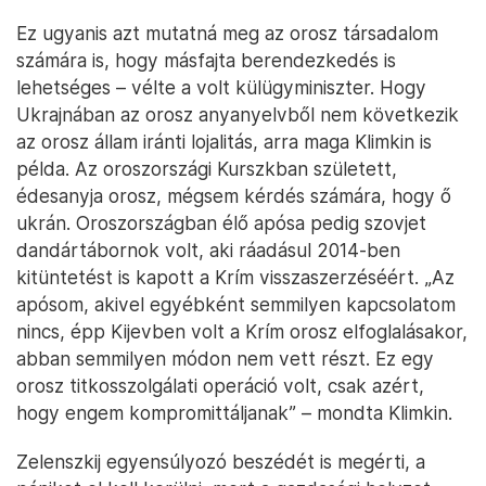
Hivatásos katonák, első útjukon az állomáshelyük felé – Fotó: Huszti
István / Telex
Ez ugyanis azt mutatná meg az orosz társadalom
számára is, hogy másfajta berendezkedés is
lehetséges – vélte a volt külügyminiszter. Hogy
Ukrajnában az orosz anyanyelvből nem következik
az orosz állam iránti lojalitás, arra maga Klimkin is
példa. Az oroszországi Kurszkban született,