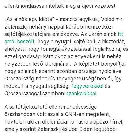
ellentmondásosan ítélték meg a kijevi vezetést.
„Az elnök egy idióta” – mondta egyikük, Volodimir
Zelenszkij néhány nappal korábbi nemzetközi
sajtótájékoztatójára emlékezve. Az ukrán elnök
itt
arról beszélt
, hogy a nyugati sajtó kelti a hisztériát,
ahelyett, hogy tömegtájékoztatással foglalkozna, és
ezzel gazdasági kárt okoz az egyébként is nehéz
helyzetben lévő Ukrajnának. A képletet bonyolítja,
hogy az elnök szerint azonban országa nyolc éve
Oroszország háborús fenyegetettségében él, így
indokolt a nyugati segítség,
fegyverekkel
és
Oroszországgal szembeni
szankciókkal
.
A sajtótájékoztató ellentmondásossága
összhangban volt azzal a CNN-en megjelent,
névtelen ukrán diplomáciai forrásra alapozó hírrel,
amely szerint Zelenszkij és Joe Biden legutóbbi