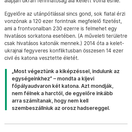
Ez már nem a 2014-es ukrán haderő
A megerősítés folyamatos, az ukrán katonai
beszerzések révén az ukrán hadsereg már nem ott
tart, mit 2014-15-ben, amikor néhány – hivatalosan
nem jelen lévő – orosz század és az oroszbarát
szeparatisták jelentős területeket tudtak elvenni
Ukrajnától vagy súlyos veszteségeket okozni
Debalcevónál. Ami nem mellesleg a szeparatisták
részéről az első minszki tűzszüneti megállapodás
megsértése volt, hiszen Debalcevónak annak
alapján ukrán fennhatóság alá kellett volna esnie.
Egyelőre az utánpótlással sincs gond, sok fiatal érzi
vonzónak a 120 ezer forintnak megfelelő fizetést,
ami a frontvonalban 230 ezerre is felmehet egy
hivatásos sorkatona esetében. (A műveleti területre
csak hivatásos katonák mennek.) 2014 óta a kelet-