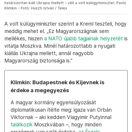
határozottan kiáll Ukrajna mellett – véli a volt külügyminiszter, Pavlo
Klimkin – Fotó: Huszti István / Telex
A volt külügyminiszter szerint a Kreml teszteli, hogy
meddig mehet el. „Ez Magyarországnak sem
mellékes, hiszen
a NATO újabb tagjainak helyzetét
is
vitatja Moszkva. Minél határozottabb a nyugati
kiállás Ukrajna mellett, annál nagyobb
Magyarország biztonsága is.”
Klimkin: Budapestnek és Kijevnek is
érdeke a megegyezés
A magyar kormány egyensúlyozását
diplomatikusan ítélte meg: igaza van Orbán
Viktornak – aki kedden Vlagyimir Putyinnal
találkozik
Moszkvában –, hogy minden
országnak van saját érdeke,
az Északi