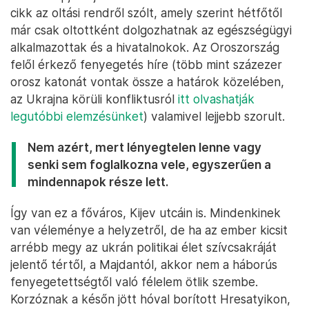
cikk az oltási rendről szólt, amely szerint hétfőtől
már csak oltottként dolgozhatnak az egészségügyi
alkalmazottak és a hivatalnokok. Az Oroszország
felől érkező fenyegetés híre (több mint százezer
orosz katonát vontak össze a határok közelében,
az Ukrajna körüli konfliktusról
itt olvashatják
legutóbbi elemzésünket
) valamivel lejjebb szorult.
Nem azért, mert lényegtelen lenne vagy
senki sem foglalkozna vele, egyszerűen a
mindennapok része lett.
Így van ez a főváros, Kijev utcáin is. Mindenkinek
van véleménye a helyzetről, de ha az ember kicsit
arrébb megy az ukrán politikai élet szívcsakráját
jelentő tértől, a Majdantól, akkor nem a háborús
fenyegetettségtől való félelem ötlik szembe.
Korzóznak a későn jött hóval borított Hresatyikon,