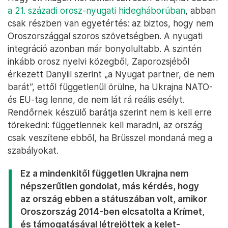
a 21. századi orosz-nyugati hidegháborúban
, abban
csak részben van egyetértés: az biztos, hogy nem
Oroszországgal szoros szövetségben. A nyugati
integráció azonban már bonyolultabb. A szintén
inkább orosz nyelvi közegből, Zaporozsjéből
érkezett Danyiil szerint „a Nyugat partner, de nem
barát”, ettől függetlenül örülne, ha Ukrajna NATO-
és EU-tag lenne, de nem lát rá reális esélyt.
Rendőrnek készülő barátja szerint nem is kell erre
törekedni: függetlennek kell maradni, az ország
csak veszítene ebből, ha Brüsszel mondaná meg a
szabályokat.
Ez a mindenkitől független Ukrajna nem
népszerűtlen gondolat, más kérdés, hogy
az ország ebben a státuszában volt, amikor
Oroszország 2014-ben elcsatolta a Krímet,
és támogatásával létrejöttek a kelet-