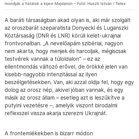
mondják a fiatalok a kijevi Majdanon – Fotó: Huszti István / Telex
A baráti társaságban akad olyan is, aki már szolgált
az oroszbarát szeparatista Donyecki és Luganszki
Köztársaság (DNR és LNR) körüli kelet-ukrajnai
frontvonalban. „A nevelőapám szibériai, nagyon
nem akarta, hogy menjek és harcoljak, mégiscsak
testvérek vannak a túloldalon” – ez az
ellentmondás változó erővel, de örökké jelen van
kisebb-nagyobb intenzitással az ilyen
beszélgetésekben. Van, aki azzal oldja fel, hogy egy
dolog az orosz nép, akivel jóban vannak, és egy
másik az orosz állam – esetleg azt is leszűkítve a
putyini vezetésre –, amelyik viszont birodalmi
reflexszel vissza akarja szerezni Ukrajnát.
A frontemlékekben is bizarr módon