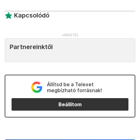
ukrajnai fegyveres konfliktusban összesen 14 ezer
civil és katona vesztette életét.
„Most végeztünk a kiképzéssel, indulunk az
egységeinkhez” – mondta a kijevi
főpályaudvaron két katona. Azt mondják,
nem félnek a harctól, de egyelőre inkább
arra számítanak, hogy nem kell
szembeszállniuk az orosz hadsereggel.
Kapcsolódó
Partnereinktől