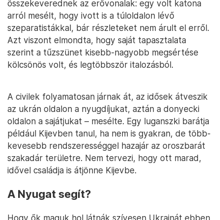
összekeverednek az erővonalak: egy volt katona
arról mesélt, hogy ivott is a túloldalon lévő
szeparatistákkal, bár részleteket nem árult el erről.
Azt viszont elmondta, hogy saját tapasztalata
szerint a tűzszünet kisebb-nagyobb megsértése
kölcsönös volt, és legtöbbször italozásból.
A civilek folyamatosan járnak át, az idősek átveszik
az ukrán oldalon a nyugdíjukat, aztán a donyecki
oldalon a sajátjukat – mesélte. Egy luganszki barátja
például Kijevben tanul, ha nem is gyakran, de több-
kevesebb rendszerességgel hazajár az oroszbarát
szakadár területre. Nem tervezi, hogy ott marad,
idővel családja is átjönne Kijevbe.
A Nyugat segít?
Hogy ők maguk hol látnák szívesen Ukrajnát ebben