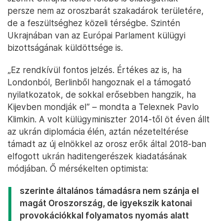
persze nem az oroszbarát szakadárok területére,
de a feszültséghez közeli térségbe. Szintén
Ukrajnában van az Európai Parlament külügyi
bizottságának küldöttsége is.
„Ez rendkívül fontos jelzés. Értékes az is, ha
Londonból, Berlinből hangoznak el a támogató
nyilatkozatok, de sokkal erősebben hangzik, ha
Kijevben mondják el” – mondta a Telexnek Pavlo
Klimkin. A volt külügyminiszter 2014-től öt éven állt
az ukrán diplomácia élén, aztán nézeteltérése
támadt az új elnökkel az orosz erők által 2018-ban
elfogott ukrán haditengerészek kiadatásának
módjában. Ő mérsékelten optimista:
szerinte általános támadásra nem szánja el
magát Oroszország, de igyekszik katonai
provokációkkal folyamatos nyomás alatt