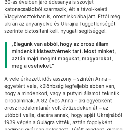
30-as éveiben járó édesanya is szovjet
katonacsaládból származik, élt a távol-keleti
Vlagyivosztokban is, orosz iskolába járt. Ettől még
ukrán az anyanyelve és Ukrajna függetlenségét
szerinte biztosítani kell, nyugati segítséggel.
„Elegünk van abból, hogy az orosz állam
mindenkit kistestvérnek tart. Most minket,
aztán majd megint magukat, magyarokat,
meg a cseheket.”
A vele érkezett idős asszony – szintén Anna –
egyetért vele, különbség legfeljebb abban van,
hogy a mindenkori, vagy a putyini államot tekintik
birodalminak. A 82 éves Anna – aki egyébként
orosz irodalomtanár volt évtizedeken át – az
utóbbit vallja, dacára annak, hogy apját Ukrajnából
1939 végén a Gulágra vitték, aztán fogolyként
hadiipari gyárban dolgozott. Túlélt mindent, gyalog