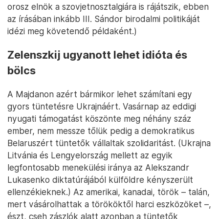
orosz elnök a szovjetnosztalgiára is rájátszik, ebben
az írásában inkább III. Sándor birodalmi politikáját
idézi meg követendő példaként.)
Zelenszkij ugyanott lehet idióta és
bölcs
A Majdanon azért bármikor lehet számítani egy
gyors tüntetésre Ukrajnáért. Vasárnap az eddigi
nyugati támogatást köszönte meg néhány száz
ember, nem messze tőlük pedig a demokratikus
Belaruszért tüntetők vállaltak szolidaritást. (Ukrajna
Litvánia és Lengyelország mellett az egyik
legfontosabb menekülési iránya az Alekszandr
Lukasenko diktatúrájából külföldre kényszerült
ellenzékieknek.) Az amerikai, kanadai, török – talán,
mert vásárolhattak a törököktől harci eszközöket –,
észt, cseh zászlók alatt azonban a tüntetők