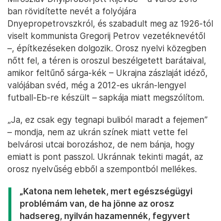
ban rövidítette nevét a folyójára
Dnyepropetrovszkról, és szabadult meg az 1926-tól
viselt kommunista Gregorij Petrov vezetéknevétől
–, építkezéseken dolgozik. Orosz nyelvi közegben
nőtt fel, a téren is oroszul beszélgetett barátaival,
amikor feltűnő sárga-kék – Ukrajna zászlaját idéző,
valójában svéd, még a 2012-es ukrán-lengyel
futball-Eb-re készült – sapkája miatt megszólítom.
„Ja, ez csak egy tegnapi buliból maradt a fejemen”
– mondja, nem az ukrán színek miatt vette fel
belvárosi utcai borozáshoz, de nem bánja, hogy
emiatt is pont passzol. Ukránnak tekinti magát, az
orosz nyelvűség ebből a szempontból mellékes.
„Katona nem lehetek, mert egészségügyi
problémám van, de ha jönne az orosz
hadsereg, nyilván hazamennék, fegyvert