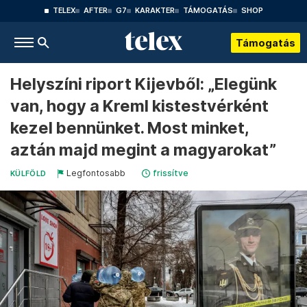
TELEX
AFTER
G7
KARAKTER
TÁMOGATÁS
SHOP
Támogatás
Helyszíni riport Kijevből: „Elegünk
van, hogy a Kreml kistestvérként
kezel bennünket. Most minket,
aztán majd megint a magyarokat”
Legfontosabb
frissítve
KÜLFÖLD