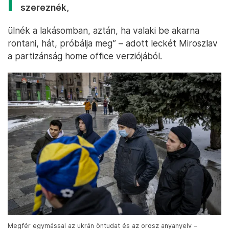
szereznék,
ülnék a lakásomban, aztán, ha valaki be akarna
rontani, hát, próbálja meg” – adott leckét Miroszlav
a partizánság home office verziójából.
Megfér egymással az ukrán öntudat és az orosz anyanyelv –