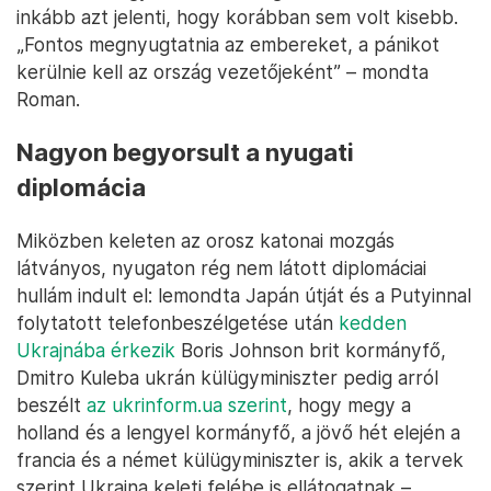
inkább azt jelenti, hogy korábban sem volt kisebb.
„Fontos megnyugtatnia az embereket, a pánikot
kerülnie kell az ország vezetőjeként” – mondta
Roman.
Nagyon begyorsult a nyugati
diplomácia
Miközben keleten az orosz katonai mozgás
látványos, nyugaton rég nem látott diplomáciai
hullám indult el: lemondta Japán útját és a Putyinnal
folytatott telefonbeszélgetése után
kedden
Ukrajnába érkezik
Boris Johnson brit kormányfő,
Dmitro Kuleba ukrán külügyminiszter pedig arról
beszélt
az ukrinform.ua szerint
, hogy megy a
holland és a lengyel kormányfő, a jövő hét elején a
francia és a német külügyminiszter is, akik a tervek
szerint Ukrajna keleti felébe is ellátogatnak –