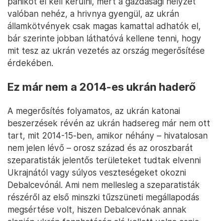
édesanyja orosz, mégsem kérdés számára, hogy ő
ukrán. Oroszországban élő apósa pedig szovjet
dandártábornok volt, aki ráadásul 2014-ben
kitüntetést is kapott a Krím visszaszerzéséért. „Az
apósom, akivel egyébként semmilyen kapcsolatom
nincs, épp Kijevben volt a Krím orosz elfoglalásakor,
abban semmilyen módon nem vett részt. Ez egy
orosz titkosszolgálati operáció volt, csak azért,
hogy engem kompromittáljanak” – mondta Klimkin.
Zelenszkij egyensúlyozó beszédét is megérti, a
pánikot el kell kerülni, mert a gazdasági helyzet
valóban nehéz, a hrivnya gyengül, az ukrán
államkötvények csak magas kamattal adhatók el,
bár szerinte jobban láthatóvá kellene tenni, hogy
mit tesz az ukrán vezetés az ország megerősítése
érdekében.