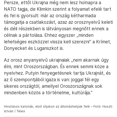
Persze, ettől Ukrajna még nem lesz holnapra a
NATO tagja, de Klimkin szerint a folyamat efelé tart
és fel is gyorsult: már az ország kétharmada
támogatja a csatlakozást, azaz az orosznyelvű keleti
és déli részekben is látványosan megnőtt ennek a
célnak a pártolása. Ehhez egyszer „minden
lehetséges eszközzel vissza kell szerezni” a Krímet,
Donyecket és Luganszkot is.
Az orosz anyanyelvű ukrajnaiak „nem akarnak úgy
élni, mint Oroszországban. És ennek semmi köze a
nyelvhez. Putyin fenyegetésnek tartja Ukrajnát, és
az ő szempontjából igaza is van: joggal fél egy
sikeres országtól, amellyel Oroszországnak sok
mindenben közös a történelme, kultúrája.”