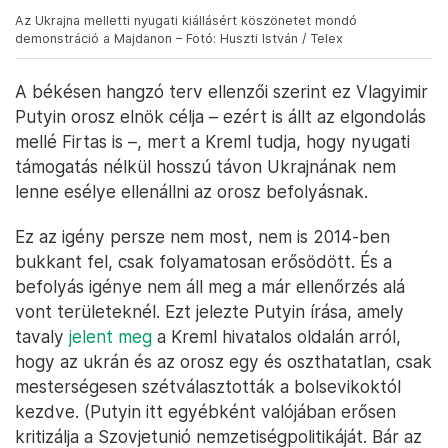
Az Ukrajna melletti nyugati kiállásért köszönetet mondó
demonstráció a Majdanon – Fotó: Huszti István / Telex
A békésen hangzó terv ellenzői szerint ez Vlagyimir
Putyin orosz elnök célja – ezért is állt az elgondolás
mellé Firtas is –, mert a Kreml tudja, hogy nyugati
támogatás nélkül hosszú távon Ukrajnának nem
lenne esélye ellenállni az orosz befolyásnak.
Ez az igény persze nem most, nem is 2014-ben
bukkant fel, csak folyamatosan erősödött. És a
befolyás igénye nem áll meg a már ellenőrzés alá
vont területeknél. Ezt jelezte Putyin írása, amely
tavaly
jelent meg
a Kreml hivatalos oldalán arról,
hogy az ukrán és az orosz egy és oszthatatlan, csak
mesterségesen szétválasztották a bolsevikoktól
kezdve. (Putyin itt egyébként valójában erősen
kritizálja a Szovjetunió nemzetiségpolitikáját. Bár az