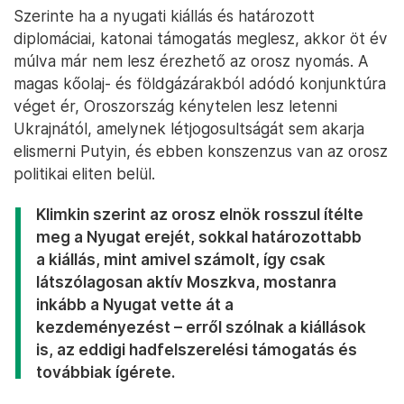
Szerinte ha a nyugati kiállás és határozott
diplomáciai, katonai támogatás meglesz, akkor öt év
múlva már nem lesz érezhető az orosz nyomás. A
magas kőolaj- és földgázárakból adódó konjunktúra
véget ér, Oroszország kénytelen lesz letenni
Ukrajnától, amelynek létjogosultságát sem akarja
elismerni Putyin, és ebben konszenzus van az orosz
politikai eliten belül.
Klimkin szerint az orosz elnök rosszul ítélte
meg a Nyugat erejét, sokkal határozottabb
a kiállás, mint amivel számolt, így csak
látszólagosan aktív Moszkva, mostanra
inkább a Nyugat vette át a
kezdeményezést – erről szólnak a kiállások
is, az eddigi hadfelszerelési támogatás és
továbbiak ígérete.