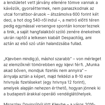
a lendületet vett járvány ellenére tömve vannak a
kávézók, gyorséttermek, nem panaszkodnak az
utcai forraltbor-árusok – átszámolva 600 forint két
deci, a hot dog 540-ről indul –, a metró előtti téren
pedig egymással versengve spontán koncerteznek
a tinik, a saját hangfalaikból szóló zenére énekelnek
ukrán raptől a lelkesen kiabált Despacitóig, ami
aztán az első szó után halandzsába fullad.
„Kijevben mindig jó, máshol szarabb” – von mérleget
az elemzőknél tömörebben egy kijevi férfi. „Munka
akad bőven, mondjuk fizetés nem annyira” –
árnyalja aztán a képet, majd felidézi a 8-10 ezer
hrivnyás fizetéseket (egy hrivnya 12 forint),
amelyek alapján nehezen érthető, hogyan jönnek ki
a budapesti árakkal operáló vendéglátóhelyek.
Miroszlav Dnyipróból jött Kijevbe – a város 2016-