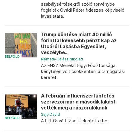
szabálysértésekről szóló törvénybe
foglalták Ovádi Péter fideszes képviselő
javaslatára.
Trump döntése miatt 40 millió
forinttal kevesebb pénzt kap az
Utcáról Lakásba Egyesület,
veszélybe...
BELFÖLD
Németh-Halász Nikolett
Az ENSZ Menekültügyi Főbiztossága
kénytelen volt csökkenteni a támogatási
keretet.
A februári influenszertüntetés
szervezői már a második lakást
vették meg a rászorulóknak
Sajó Dávid
BELFÖLD
A hírt Osváth Zsolt jelentette be.