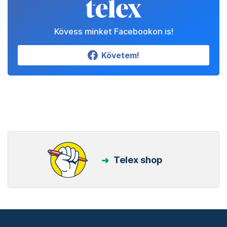
Kövess minket Facebookon is!
Követem!
Telex shop