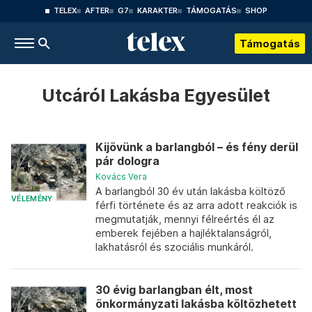
TELEX
AFTER
G7
KARAKTER
TÁMOGATÁS
SHOP
Támogatás
Utcáról Lakásba Egyesület
Kijövünk a barlangból – és fény derül
pár dologra
Kovács Vera
A barlangból 30 év után lakásba költöző
VÉLEMÉNY
férfi története és az arra adott reakciók is
megmutatják, mennyi félreértés él az
emberek fejében a hajléktalanságról,
lakhatásról és szociális munkáról.
30 évig barlangban élt, most
önkormányzati lakásba költözhetett