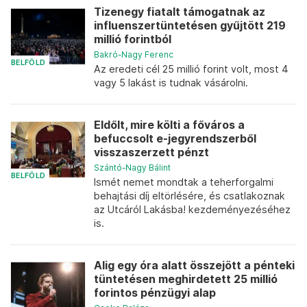
Tizenegy fiatalt támogatnak az
influenszertüntetésen gyűjtött 219
millió forintból
Bakró-Nagy Ferenc
BELFÖLD
Az eredeti cél 25 millió forint volt, most 4
vagy 5 lakást is tudnak vásárolni.
Eldőlt, mire költi a főváros a
befuccsolt e-jegyrendszerből
visszaszerzett pénzt
Szántó-Nagy Bálint
BELFÖLD
Ismét nemet mondtak a teherforgalmi
behajtási díj eltörlésére, és csatlakoznak
az Utcáról Lakásba! kezdeményezéséhez
is.
Alig egy óra alatt összejött a pénteki
tüntetésen meghirdetett 25 millió
forintos pénzügyi alap