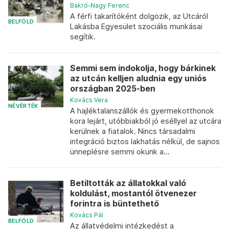
Bakró-Nagy Ferenc
A férfi takarítóként dolgozik, az Utcáról
BELFÖLD
Lakásba Egyesület szociális munkásai
segítik.
Semmi sem indokolja, hogy bárkinek
az utcán kelljen aludnia egy uniós
országban 2025-ben
Kovács Vera
NÉVÉRTÉK
A hajléktalanszállók és gyermekotthonok
kora lejárt, utóbbiakból jó eséllyel az utcára
kerülnek a fiatalok. Nincs társadalmi
integráció biztos lakhatás nélkül, de sajnos
ünneplésre semmi okunk a...
Betiltották az állatokkal való
koldulást, mostantól ötvenezer
forintra is büntethető
Kovács Pál
BELFÖLD
Az állatvédelmi intézkedést a