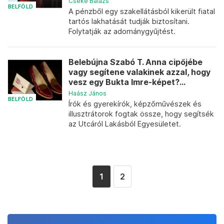
Cseke Balázs
BELFÖLD
A pénzből egy szakellátásból kikerült fiatal
tartós lakhatását tudják biztosítani.
Folytatják az adománygyűjtést.
Belebújna Szabó T. Anna cipőjébe
vagy segítene valakinek azzal, hogy
vesz egy Bukta Imre-képet?...
Haász János
BELFÖLD
Írók és gyerekírók, képzőművészek és
illusztrátorok fogtak össze, hogy segítsék
az Utcáról Lakásból Egyesületet.
1
2