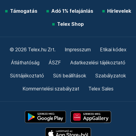
Támogatás
Adó 1% felajánlás
Hírlevelek
Telex Shop
© 2026 Telex.hu Zrt.
Impresszum
Etikai kódex
Átláthatóság
ÁSZF
Adatkezelési tájékoztató
Sütitájékoztató
Süti beállítások
Szabályzatok
Kommentelési szabályzat
Telex Sales