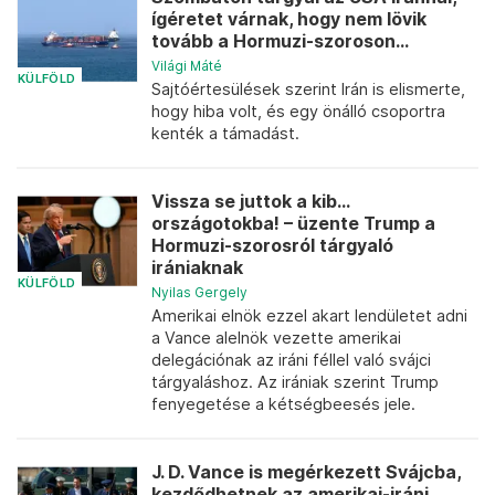
ígéretet várnak, hogy nem lövik
tovább a Hormuzi-szoroson...
Világi Máté
KÜLFÖLD
Sajtóértesülések szerint Irán is elismerte,
hogy hiba volt, és egy önálló csoportra
kenték a támadást.
Vissza se juttok a kib...
országotokba! – üzente Trump a
Hormuzi-szorosról tárgyaló
irániaknak
KÜLFÖLD
Nyilas Gergely
Amerikai elnök ezzel akart lendületet adni
a Vance alelnök vezette amerikai
delegációnak az iráni féllel való svájci
tárgyaláshoz. Az irániak szerint Trump
fenyegetése a kétségbeesés jele.
J. D. Vance is megérkezett Svájcba,
kezdődhetnek az amerikai-iráni