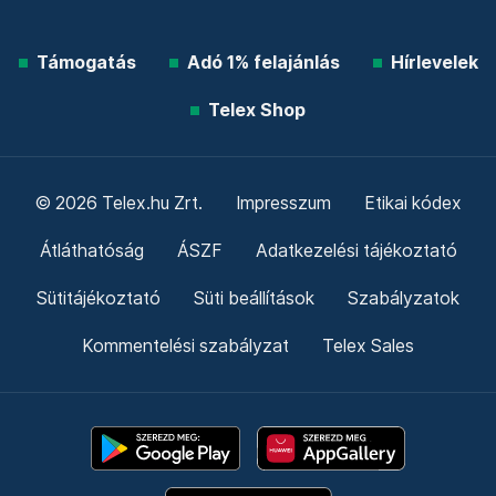
Támogatás
Adó 1% felajánlás
Hírlevelek
Telex Shop
© 2026 Telex.hu Zrt.
Impresszum
Etikai kódex
Átláthatóság
ÁSZF
Adatkezelési tájékoztató
Sütitájékoztató
Süti beállítások
Szabályzatok
Kommentelési szabályzat
Telex Sales