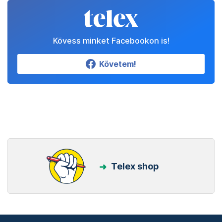
Kövess minket Facebookon is!
Követem!
Telex shop