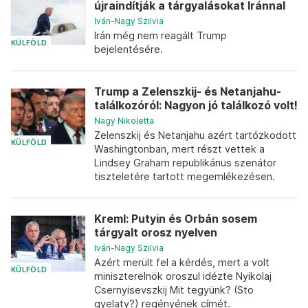
újraindítják a tárgyalásokat Iránnal
Iván-Nagy Szilvia
Irán még nem reagált Trump
KÜLFÖLD
bejelentésére.
Trump a Zelenszkij- és Netanjahu-
találkozóról: Nagyon jó találkozó volt!
Nagy Nikoletta
Zelenszkij és Netanjahu azért tartózkodott
KÜLFÖLD
Washingtonban, mert részt vettek a
Lindsey Graham republikánus szenátor
tiszteletére tartott megemlékezésen.
Kreml: Putyin és Orbán sosem
tárgyalt orosz nyelven
Iván-Nagy Szilvia
Azért merült fel a kérdés, mert a volt
KÜLFÖLD
miniszterelnök oroszul idézte Nyikolaj
Csernyisevszkij Mit tegyünk? (Sto
gyelaty?) regényének címét.