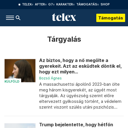
TELEX
AFTER
G7
KARAKTER
TÁMOGATÁS
SHOP
Támogatás
Tárgyalás
Az biztos, hogy a nő megölte a
gyerekeit. Azt az esküdtek döntik el,
hogy ezt milyen...
Bozsó Ágnes
KÜLFÖLD
A massachusettsi ápolónő 2023-ban ölte
meg három kisgyerekét, az ügyét most
tárgyalják. Az ügyészség szerint előre
eltervezett gyilkosság történt, a védelem
szerint viszont szülés utáni pszichózis...
Trump bejelentette, hogy hétfőn