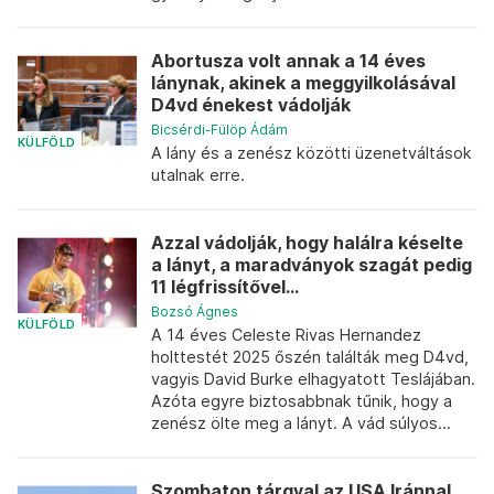
Abortusza volt annak a 14 éves
lánynak, akinek a meggyilkolásával
D4vd énekest vádolják
Bicsérdi-Fülöp Ádám
KÜLFÖLD
A lány és a zenész közötti üzenetváltások
utalnak erre.
Azzal vádolják, hogy halálra késelte
a lányt, a maradványok szagát pedig
11 légfrissítővel...
Bozsó Ágnes
KÜLFÖLD
A 14 éves Celeste Rivas Hernandez
holttestét 2025 őszén találták meg D4vd,
vagyis David Burke elhagyatott Teslájában.
Azóta egyre biztosabbnak tűnik, hogy a
zenész ölte meg a lányt. A vád súlyos...
Szombaton tárgyal az USA Iránnal,