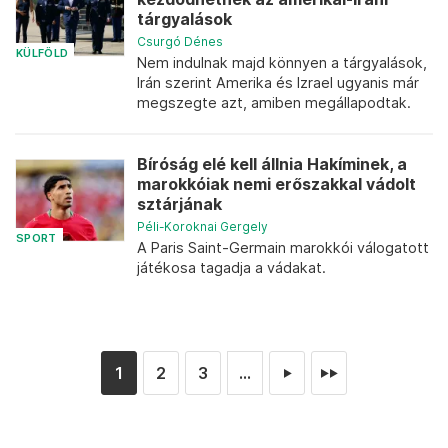
tárgyalások
Csurgó Dénes
KÜLFÖLD
Nem indulnak majd könnyen a tárgyalások,
Irán szerint Amerika és Izrael ugyanis már
megszegte azt, amiben megállapodtak.
Bíróság elé kell állnia Hakíminek, a
marokkóiak nemi erőszakkal vádolt
sztárjának
Péli-Koroknai Gergely
SPORT
A Paris Saint-Germain marokkói válogatott
játékosa tagadja a vádakat.
1
2
3
...
►
►►