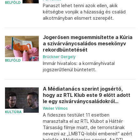
BELFÖLD
Panaszt lehet tenni azok ellen, akik
kétségbe vonják a házasság és család
alkotmányban elismert szerepét.
Jogerősen megsemmisítette a Kúria
a szivárványcsaládos mesekönyv
rekordbüntetését
Brückner Gergely
BELFÖLD
Immár hivatalos: a kormányhivatal
jogszerűtlenül büntetett.
A Médiatanács szerint jogsértő,
hogy az RTL Klub este 9 előtt adott
le egy szivárványcsaládokról...
Weiler Vilmos
KULTÚRA
A fideszes testület 11 esetben
marasztalta el az RTL Klubot a Háttér
Társaság filmje miatt, de terroristának
nevezni az „LMBTQ-lobbi embereit” azért
belefér a Médiatanács szerint. Az RTL