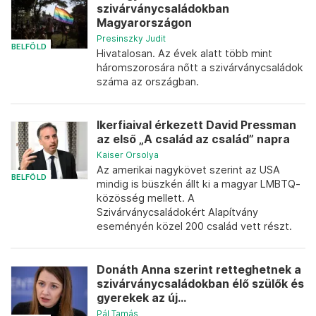
szivárványcsaládokban
Magyarországon
Presinszky Judit
BELFÖLD
Hivatalosan. Az évek alatt több mint
háromszorosára nőtt a szivárványcsaládok
száma az országban.
Ikerfiaival érkezett David Pressman
az első „A család az család” napra
Kaiser Orsolya
Az amerikai nagykövet szerint az USA
BELFÖLD
mindig is büszkén állt ki a magyar LMBTQ-
közösség mellett. A
Szivárványcsaládokért Alapítvány
eseményén közel 200 család vett részt.
Donáth Anna szerint retteghetnek a
szivárványcsaládokban élő szülők és
gyerekek az új...
Pál Tamás