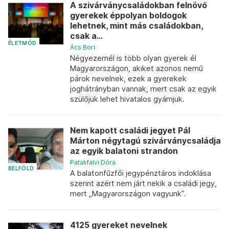
A szivárványcsaládokban felnövő
gyerekek éppolyan boldogok
lehetnek, mint más családokban,
csak a...
ÉLETMÓD
Ács Bori
Négyezernél is több olyan gyerek él
Magyarországon, akiket azonos nemű
párok nevelnek, ezek a gyerekek
joghátrányban vannak, mert csak az egyik
szülőjük lehet hivatalos gyámjuk.
Nem kapott családi jegyet Pál
Márton négytagú szivárványcsaládja
az egyik balatoni strandon
Patakfalvi Dóra
BELFÖLD
A balatonfűzfői jegypénztáros indoklása
szerint azért nem járt nekik a családi jegy,
mert „Magyarországon vagyunk”.
4125 gyereket nevelnek