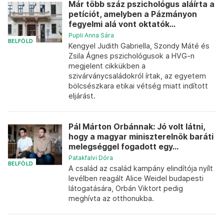
Már több száz pszichológus aláírta a
petíciót, amelyben a Pázmányon
fegyelmi alá vont oktatók...
Pupli Anna Sára
BELFÖLD
Kengyel Judith Gabriella, Szondy Máté és
Zsila Ágnes pszichológusok a HVG-n
megjelent cikkükben a
szivárványcsaládokról írtak, az egyetem
bölcsészkara etikai vétség miatt indított
eljárást.
Pál Márton Orbánnak: Jó volt látni,
hogy a magyar miniszterelnök baráti
melegséggel fogadott egy...
Patakfalvi Dóra
BELFÖLD
A család az család kampány elindítója nyílt
levélben reagált Alice Weidel budapesti
látogatására, Orbán Viktort pedig
meghívta az otthonukba.