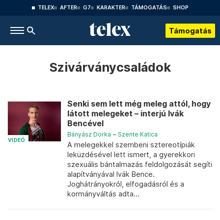
TELEX
AFTER
G7
KARAKTER
TÁMOGATÁS
SHOP
Támogatás
Szivárványcsaládok
Senki sem lett még meleg attól, hogy
látott melegeket – interjú Ivák
Bencével
Bányász Dorka
–
Szente Katica
VIDEÓ
A melegekkel szembeni sztereotípiák
leküzdésével lett ismert, a gyerekkori
szexuális bántalmazás feldolgozását segíti
alapítványával Ivák Bence.
Joghátrányokról, elfogadásról és a
kormányváltás adta...