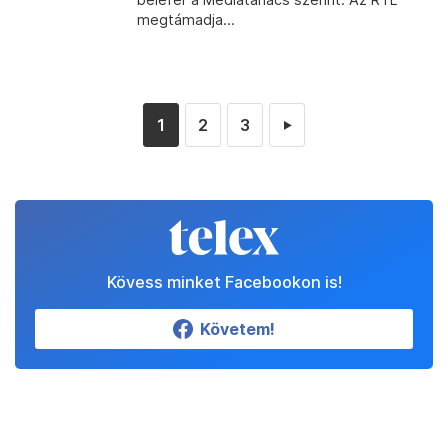
megtámadja...
1
2
3
►
Kövess minket Facebookon is!
Követem!