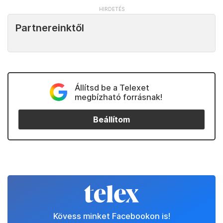
Partnereinktől
Állítsd be a Telexet
megbízható forrásnak!
Beállítom
Kövess minket Facebookon is!