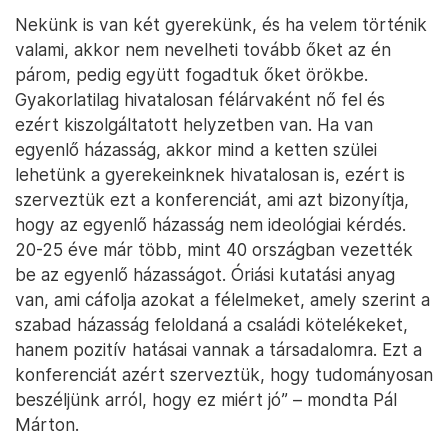
Nekünk is van két gyerekünk, és ha velem történik
valami, akkor nem nevelheti tovább őket az én
párom, pedig együtt fogadtuk őket örökbe.
Gyakorlatilag hivatalosan félárvaként nő fel és
ezért kiszolgáltatott helyzetben van. Ha van
egyenlő házasság, akkor mind a ketten szülei
lehetünk a gyerekeinknek hivatalosan is, ezért is
szerveztük ezt a konferenciát, ami azt bizonyítja,
hogy az egyenlő házasság nem ideológiai kérdés.
20-25 éve már több, mint 40 országban vezették
be az egyenlő házasságot. Óriási kutatási anyag
van, ami cáfolja azokat a félelmeket, amely szerint a
szabad házasság feloldaná a családi kötelékeket,
hanem pozitív hatásai vannak a társadalomra. Ezt a
konferenciát azért szerveztük, hogy tudományosan
beszéljünk arról, hogy ez miért jó” – mondta Pál
Márton.