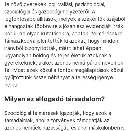
felnövő gyerekek jogi, vallási, pszichológiai,
szociológiai és gazdasági helyzetéről. A
legfontosabb állítások, melyek a szakértők szájából
elhangoztak többnyire a józan ész evidenciáit írták
körül, de olyan kutatásokra, adatok, felmérésekre
támaszkodva jelentették ki azokat, hogy minden
irányból bizonyították, miért lehet éppen
ugyanolyan boldog és teljes életük azoknak a
gyerekeknek, akiket azonos nemű párok nevelnek
fel. Most ezek közül a fontos megállapítások közül
gyűjtöttünk össze néhányat a teljesség igénye
nélkül.
Milyen az elfogadó társadalom?
Szociológiai felmérések igazolják, hogy azok a
társadalmak, ahol a törvények támogatják az
azonos neműek házasságát, és ahol máskülönben is