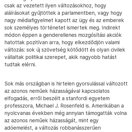
csak az vezetett ilyen változásokhoz, hogy
aláírásokat gyűjtöttek a parlamentben, vagy hogy
nagy médiafigyelmet kapott az ügy és az emberek
sok személyes történetet ismertek meg. Indirekt
módon éppen a genderellenes mozgósítási akciók
hatottak pozitívan arra, hogy elkezdődjön valami
változás: sok új szövetség kötődött és olyan civilek
vállaltak politikai szerepet, akik nagyobb hatást
tudtak elérni.
Sok más országban is hirtelen gyorsulással változott
az azonos neműek házasságával kapcsolatos
elfogadás, erről beszélt a stanfordi egyetem
professzora, Michael J. Rosenfeld is. Amerikában a
nyolcvanas években még annyian támogatták volna
az azonos neműek házasságát, mint egy
adóemelést, a változás robbanásszerűen