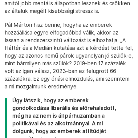
amitől jobb mentális állapotban lesznek és csökken
az általuk megélt kisebbségi stressz is.
Pál Márton hisz benne, hogyha az emberek
hozzáállása egyre elfogadóbbá válik, akkor az
lassan a rendszerszintű változást is elhozhatja. „A
Háttér és a Medián kutatása azt a kérdést tette fel,
hogy az azonos nemű párok ugyanolyan jó szülők-e,
mint bármilyen más szülők? 2019-ben 17 százalék
volt az igen válasz, 2023-ban ez felugrott 66
százalékra. Ez egy óriási elmozdulás, ami szerintem
a mi mozgalmunk eredménye.
Úgy látszik, hogy az emberek
gondolkodása liberális és előrehaladott,
még ha az nem is áll párhuzamban a
politikával és az alkotmánnyal. A mi
dolgunk, hogy az emberek attitűdjét