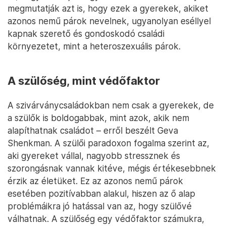
megmutatják azt is, hogy ezek a gyerekek, akiket
azonos nemű párok nevelnek, ugyanolyan eséllyel
kapnak szerető és gondoskodó családi
környezetet, mint a heteroszexuális párok.
A szülőség, mint védőfaktor
A szivárványcsaládokban nem csak a gyerekek, de
a szülők is boldogabbak, mint azok, akik nem
alapíthatnak családot – erről beszélt Geva
Shenkman. A szülői paradoxon fogalma szerint az,
aki gyereket vállal, nagyobb stressznek és
szorongásnak vannak kitéve, mégis értékesebbnek
érzik az életüket. Ez az azonos nemű párok
esetében pozitívabban alakul, hiszen az ő alap
problémáikra jó hatással van az, hogy szülővé
válhatnak. A szülőség egy védőfaktor számukra,