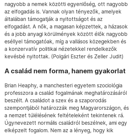
nagyobb a nemek közötti egyenlőség, ott nagyobb
az elfogadás is. Vannak olyan tényezők, amelyek
általában támogatják a nyitottságot és az
elfogadást. A nők, a magasan képzettek, a házasok
és a jobb anyagi körülmények között élők nagyobb
eséllyel támogatóak, míg a vallásos közegekben és
a konzervatív politikai nézetekkel rendelkezők
kevésbé nyitottak. (Polgári Eszter és Zeller Judit)
A család nem forma, hanem gyakorlat
Brian Heaphy, a manchesteri egyetem szociológia
professzora a család fogalmának meghatározásáról
beszélt. A családot a szex és a szaporodás
szempontjából határozzák meg Magyarországon, és
a nemzet túlélésének feltételeként tekintenek rá.
Úgynevezett normális családról beszélnek, ami egy
elképzelt fogalom. Nem az a lényeg, hogy kik