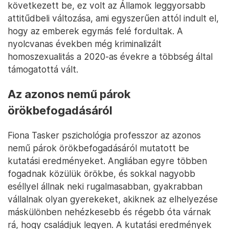
következett be, ez volt az Államok leggyorsabb
attitűdbeli változása, ami egyszerűen attól indult el,
hogy az emberek egymás felé fordultak. A
nyolcvanas években még kriminalizált
homoszexualitás a 2020-as évekre a többség által
támogatottá vált.
Az azonos nemű párok
örökbefogadásáról
Fiona Tasker pszichológia professzor az azonos
nemű párok örökbefogadásáról mutatott be
kutatási eredményeket. Angliában egyre többen
fogadnak közülük örökbe, és sokkal nagyobb
eséllyel állnak neki rugalmasabban, gyakrabban
vállalnak olyan gyerekeket, akiknek az elhelyezése
máskülönben nehézkesebb és régebb óta várnak
rá, hogy családjuk legyen. A kutatási eredmények