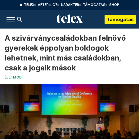
TELEX
AFTER
G7
KARAKTER
TÁMOGATÁS
SHOP
Támogatás
A szivárványcsaládokban felnövő
gyerekek éppolyan boldogok
lehetnek, mint más családokban,
csak a jogaik mások
ÉLETMÓD