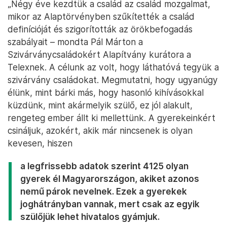
„Négy éve kezdtük a család az család mozgalmat,
mikor az Alaptörvényben szűkítették a család
definícióját és szigorították az örökbefogadás
szabályait – mondta Pál Márton a
Szivárványcsaládokért Alapítvány kurátora a
Telexnek. A célunk az volt, hogy láthatóvá tegyük a
szivárvány családokat. Megmutatni, hogy ugyanúgy
élünk, mint bárki más, hogy hasonló kihívásokkal
küzdünk, mint akármelyik szülő, ez jól alakult,
rengeteg ember állt ki mellettünk. A gyerekeinkért
csináljuk, azokért, akik már nincsenek is olyan
kevesen, hiszen
a legfrissebb adatok szerint 4125 olyan
gyerek él Magyarországon, akiket azonos
nemű párok nevelnek. Ezek a gyerekek
joghátrányban vannak, mert csak az egyik
szülőjük lehet hivatalos gyámjuk.